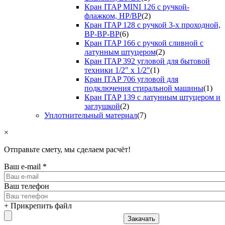
Кран ITAP MINI 126 с ручкой-
флажком, НР/ВР
(2)
Кран ITAP 128 с ручкой 3-х проходной,
ВР-ВР-ВР
(6)
Кран ITAP 166 с ручкой сливной с
латунным штуцером
(2)
Кран ITAP 392 угловой для бытовой
техники 1/2" х 1/2"
(1)
Кран ITAP 706 угловой для
подключения стиральной машины
(1)
Кран ITAP 139 с латунным штуцером и
заглушкой
(2)
Уплотнительный материал
(7)
×
Отправьте смету, мы сделаем расчёт!
Ваш e-mail
*
Ваш телефон
+ Прикрепить файл