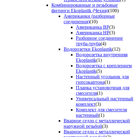
Комбинированные и резьбовые
фитинги Ekoplastik (Чехия)
(100)
Американки (разборные
соединения)
(10)
Американка ВР
(3)
Американка НР
(3)
Разборное соединение
труба-труба
(4)
Водорозетки Ekoplastik
(12)
Водорозетка внутренняя
Ekoplastik
(1)
Водорозетка с креплением
Ekoplastik
(5)
Настенный угольник для
гипсокартона
(1)
Планка установочная для
смесителя
(1)
Универсальный настенный
комплект
(3)
Комплект для смесителя
настенный
(1)
Вварное седло с металлической
наружной резьбой
(3)
Вварное седло с металлической