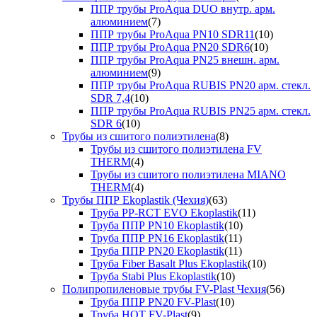
ППР трубы ProAqua DUO внутр. арм.
алюминием
(7)
ППР трубы ProAqua PN10 SDR11
(10)
ППР трубы ProAqua PN20 SDR6
(10)
ППР трубы ProAqua PN25 внешн. арм.
алюминием
(9)
ППР трубы ProAqua RUBIS PN20 арм. стекл.
SDR 7,4
(10)
ППР трубы ProAqua RUBIS PN25 арм. стекл.
SDR 6
(10)
Трубы из сшитого полиэтилена
(8)
Трубы из сшитого полиэтилена FV
THERM
(4)
Трубы из сшитого полиэтилена MIANO
THERM
(4)
Трубы ППР Ekoplastik (Чехия)
(63)
Труба PP-RCT EVO Ekoplastik
(11)
Труба ППР PN10 Ekoplastik
(10)
Труба ППР PN16 Ekoplastik
(11)
Труба ППР PN20 Ekoplastik
(11)
Труба Fiber Basalt Plus Ekoplastik
(10)
Труба Stabi Plus Ekoplastik
(10)
Полипропиленовые трубы FV-Plast Чехия
(56)
Труба ППР PN20 FV-Plast
(10)
Труба HOT FV-Plast
(9)