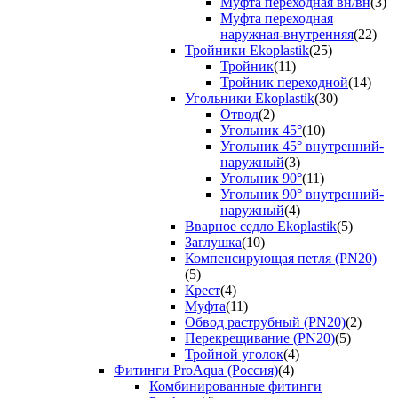
Муфта переходная вн/вн
(3)
Муфта переходная
наружная-внутренняя
(22)
Тройники Ekoplastik
(25)
Тройник
(11)
Тройник переходной
(14)
Угольники Ekoplastik
(30)
Отвод
(2)
Угольник 45°
(10)
Угольник 45° внутренний-
наружный
(3)
Угольник 90°
(11)
Угольник 90° внутренний-
наружный
(4)
Вварное седло Ekoplastik
(5)
Заглушка
(10)
Компенсирующая петля (PN20)
(5)
Крест
(4)
Муфта
(11)
Обвод раструбный (PN20)
(2)
Перекрещивание (PN20)
(5)
Тройной уголок
(4)
Фитинги ProAqua (Россия)
(4)
Комбинированные фитинги