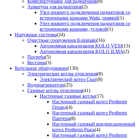
Комплектующие для радиаторов
(8)
Арматура для радиаторов
(2)
Узел нижнего подключения радиаторов со
встроенными кранами Watts, прямой
(1)
Узел нижнего подключения радиаторов со
встроенными кранами, угловой
(1)
Наружные системы
(24)
Очистные сооружения Kolomaki
(16)
Автономная канализация KOLO VESI
(13)
Автономная канализация KOLO ILMA
(2)
Погреба
(5)
Кессоны
(3)
Котельное оборудование
(130)
Электрические котлы отопления
(8)
Электрический котел Скат
(8)
Водонагреватели
(25)
Газовые котлы отопления
(41)
Настенные газовые котлы
(17)
Настенный газовый котел Protherm
Гепард
(4)
Настенный газовый котел Protherm
Пантера
(8)
Настенный газовый конденсационный
котел Protherm Рысь
(4)
Настенный газовый котел Protherm