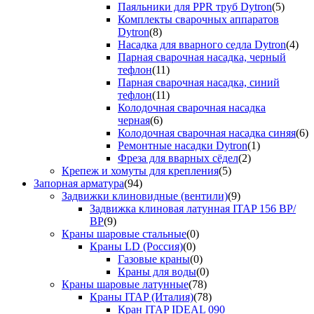
Паяльники для PPR труб Dytron
(5)
Комплекты сварочных аппаратов
Dytron
(8)
Насадка для вварного седла Dytron
(4)
Парная сварочная насадка, черный
тефлон
(11)
Парная сварочная насадка, синий
тефлон
(11)
Колодочная сварочная насадка
черная
(6)
Колодочная сварочная насадка синяя
(6)
Ремонтные насадки Dytron
(1)
Фреза для вварных сёдел
(2)
Крепеж и хомуты для крепления
(5)
Запорная арматура
(94)
Задвижки клиновидные (вентили)
(9)
Задвижка клиновая латунная ITAP 156 ВР/
ВР
(9)
Краны шаровые стальные
(0)
Краны LD (Россия)
(0)
Газовые краны
(0)
Краны для воды
(0)
Краны шаровые латунные
(78)
Краны ITAP (Италия)
(78)
Кран ITAP IDEAL 090