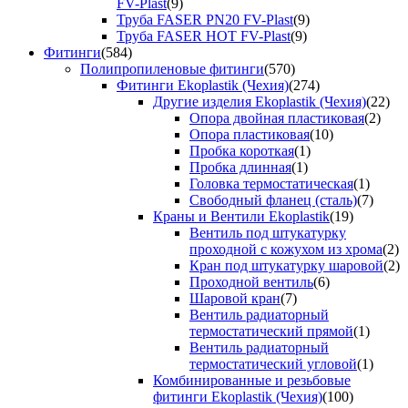
FV-Plast
(9)
Труба FASER PN20 FV-Plast
(9)
Труба FASER HOT FV-Plast
(9)
Фитинги
(584)
Полипропиленовые фитинги
(570)
Фитинги Ekoplastik (Чехия)
(274)
Другие изделия Ekoplastik (Чехия)
(22)
Опора двойная пластиковая
(2)
Опора пластиковая
(10)
Пробка короткая
(1)
Пробка длинная
(1)
Головка термостатическая
(1)
Свободный фланец (сталь)
(7)
Краны и Вентили Ekoplastik
(19)
Вентиль под штукатурку
проходной с кожухом из хрома
(2)
Кран под штукатурку шаровой
(2)
Проходной вентиль
(6)
Шаровой кран
(7)
Вентиль радиаторный
термостатический прямой
(1)
Вентиль радиаторный
термостатический угловой
(1)
Комбинированные и резьбовые
фитинги Ekoplastik (Чехия)
(100)