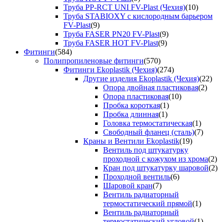
Труба PP-RCT UNI FV-Plast (Чехия)
(10)
Труба STABIOXY с кислородным барьером
FV-Plast
(9)
Труба FASER PN20 FV-Plast
(9)
Труба FASER HOT FV-Plast
(9)
Фитинги
(584)
Полипропиленовые фитинги
(570)
Фитинги Ekoplastik (Чехия)
(274)
Другие изделия Ekoplastik (Чехия)
(22)
Опора двойная пластиковая
(2)
Опора пластиковая
(10)
Пробка короткая
(1)
Пробка длинная
(1)
Головка термостатическая
(1)
Свободный фланец (сталь)
(7)
Краны и Вентили Ekoplastik
(19)
Вентиль под штукатурку
проходной с кожухом из хрома
(2)
Кран под штукатурку шаровой
(2)
Проходной вентиль
(6)
Шаровой кран
(7)
Вентиль радиаторный
термостатический прямой
(1)
Вентиль радиаторный
термостатический угловой
(1)