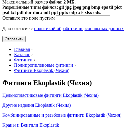
Максимальный размер файла:
2 МБ
.
Разрешённые типы файлов:
gif jpg jpeg png bmp eps tif pict
psd txt pdf doc docx odt ppt pptx odp xls xlsx ods
.
Оставьте это поле пустым
Даю согласие с
политикой обработки персональных данных
Главная
›
Каталог
›
Фитинги
›
Полипропиленовые фитинги
›
Фитинги Ekoplastik (Чехия)
Фитинги Ekoplastik (Чехия)
Цельнопластиковые фитинги Ekoplastik (Чехия)
Другие изделия Ekoplastik (Чехия)
Комбинированные и резьбовые фитинги Ekoplastik (Чехия)
Краны и Вентили Ekoplastik