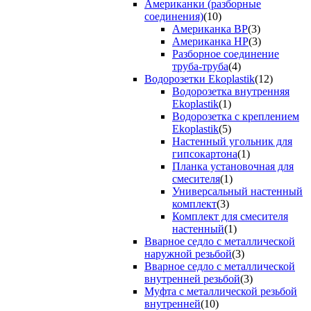
Американки (разборные
соединения)
(10)
Американка ВР
(3)
Американка НР
(3)
Разборное соединение
труба-труба
(4)
Водорозетки Ekoplastik
(12)
Водорозетка внутренняя
Ekoplastik
(1)
Водорозетка с креплением
Ekoplastik
(5)
Настенный угольник для
гипсокартона
(1)
Планка установочная для
смесителя
(1)
Универсальный настенный
комплект
(3)
Комплект для смесителя
настенный
(1)
Вварное седло с металлической
наружной резьбой
(3)
Вварное седло с металлической
внутренней резьбой
(3)
Муфта с металлической резьбой
внутренней
(10)