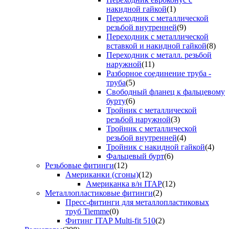
накидной гайкой
(1)
Переходник с металлической
резьбой внутренней
(9)
Переходник с металлической
вставкой и накидной гайкой
(8)
Переходник с металл. резьбой
наружной
(11)
Разборное соединение труба -
труба
(5)
Свободный фланец к фальцевому
бурту
(6)
Тройник с металлической
резьбой наружной
(3)
Тройник с металлической
резьбой внутренней
(4)
Тройник с накидной гайкой
(4)
Фальцевый бурт
(6)
Резьбовые фитинги
(12)
Американки (сгоны)
(12)
Американка в/н ITAP
(12)
Металлопластиковые фитинги
(2)
Пресс-фитинги для металлопластиковых
труб Tiemme
(0)
Фитинг ITAP Multi-fit 510
(2)