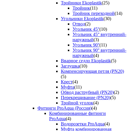
Тройники Ekoplastik
(25)
Тройник
(11)
Тройник переходной
(14)
Угольники Ekoplastik
(30)
Отвод
(2)
Угольник 45°
(10)
Угольник 45° внутренний-
наружный
(3)
Угольник 90°
(11)
Угольник 90° внутренний-
наружный
(4)
Вварное седло Ekoplastik
(5)
Заглушка
(10)
Компенсирующая петля (PN20)
(5)
Крест
(4)
Муфта
(11)
Обвод раструбный (PN20)
(2)
Перекрещивание (PN20)
(5)
Тройной уголок
(4)
Фитинги ProAqua (Россия)
(4)
Комбинированные фитинги
ProAqua
(4)
Водорозетки ProAqua
(4)
Муфта комбинированная