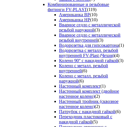
Комбинированные и резьбовые
фитинги FV-PLAST
(119)
Американка ВР
(10)
Американка НР
(10)
Вварное седло с металлической
резьбой наружной
(3)
Вварное седло с металлической
резьбой внутренней
(3)
Водорозетка для гипсокартона
(1)
Водорозетка с металл. резьбой
внутренней FV-Plast (Чехия)
(4)
Колено 90° с накидной гайкой
(3)
Колено с металл. резьбой
внутренней
(6)
Колено с металл. резьбой
наружной
(6)
Настенный комплект
(1)
Настенный комплект (двойное
настенное колено)
(2)
Настенный тройник (сквозное
настенное колено)
(2)
Патрубок с накидной гайкой
(6)
Переходник пластиковый с
накидной гайкой
(5)
Переходник евроконус с