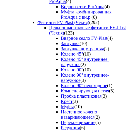
ProAqua
(4)
Водорозетки ProAqua
(4)
Муфта комбинированная
ProAqua с вн.р.
(0)
Фитинги FV-Plast (Чехия)
(292)
Цельнопластиковые фитинги FV-Plast
(Чехия)
(123)
Вварное седло FV-Plast
(4)
Заглушка
(10)
Заглушка внутренняя
(2)
Колено 45°
(10)
Колено 45° внутреннее-
наружное
(2)
Колено 90°
(10)
Колено 90° внутреннее-
наружное
(3)
Колено 90° переходное
(1)
Компенсирующая петля
(5)
Пробка пластиковая
(3)
Крест
(3)
Муфта
(10)
Настенное колено
наваривающееся
(2)
Перекрещивание
(5)
Редукция
(6)