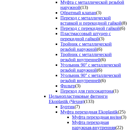
Муфта с металлической резьбой
наружной
(13)
Обратный клапан
(3)
Переход с металлической
вставкой и перекидной гайкой
(8)
Переход с перекидной гайкой
(6)
Пластмассовый штуцер с
перекидной гайкой
(3)
Тройник с металлической
резьбой наружной
(6)
Тройник с металлической
резьбой внутренней
(6)
Угольник 90° с металлической
резьбой наружной
(6)
Угольник 90° с металлической
резьбой внутренней
(6)
Фильтр
(3)
Переход для гипсокартона
(1)
Цельнопластиковые фитинги
Ekoplastik (Чехия)
(133)
Буртик
(7)
Муфта переходная Ekoplastik
(25)
Муфта переходная вн/вн
(3)
Муфта переходная
наружная-внутренняя
(22)