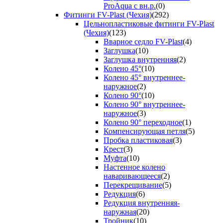
ProAqua с вн.р.
(0)
Фитинги FV-Plast (Чехия)
(292)
Цельнопластиковые фитинги FV-Plast
(Чехия)
(123)
Вварное седло FV-Plast
(4)
Заглушка
(10)
Заглушка внутренняя
(2)
Колено 45°
(10)
Колено 45° внутреннее-
наружное
(2)
Колено 90°
(10)
Колено 90° внутреннее-
наружное
(3)
Колено 90° переходное
(1)
Компенсирующая петля
(5)
Пробка пластиковая
(3)
Крест
(3)
Муфта
(10)
Настенное колено
наваривающееся
(2)
Перекрещивание
(5)
Редукция
(6)
Редукция внутренняя-
наружная
(20)
Тройник
(10)