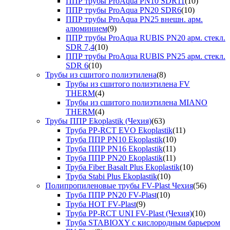
ППР трубы ProAqua PN10 SDR11
(10)
ППР трубы ProAqua PN20 SDR6
(10)
ППР трубы ProAqua PN25 внешн. арм.
алюминием
(9)
ППР трубы ProAqua RUBIS PN20 арм. стекл.
SDR 7,4
(10)
ППР трубы ProAqua RUBIS PN25 арм. стекл.
SDR 6
(10)
Трубы из сшитого полиэтилена
(8)
Трубы из сшитого полиэтилена FV
THERM
(4)
Трубы из сшитого полиэтилена MIANO
THERM
(4)
Трубы ППР Ekoplastik (Чехия)
(63)
Труба PP-RCT EVO Ekoplastik
(11)
Труба ППР PN10 Ekoplastik
(10)
Труба ППР PN16 Ekoplastik
(11)
Труба ППР PN20 Ekoplastik
(11)
Труба Fiber Basalt Plus Ekoplastik
(10)
Труба Stabi Plus Ekoplastik
(10)
Полипропиленовые трубы FV-Plast Чехия
(56)
Труба ППР PN20 FV-Plast
(10)
Труба HOT FV-Plast
(9)
Труба PP-RCT UNI FV-Plast (Чехия)
(10)
Труба STABIOXY с кислородным барьером