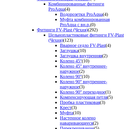
Комбинированные фитинги
ProAqua
(4)
Водорозетки ProAqua
(4)
Муфта комбинированная
ProAqua с вн.р.
(0)
Фитинги FV-Plast (Чехия)
(292)
Цельнопластиковые фитинги FV-Plast
(Чехия)
(123)
Вварное седло FV-Plast
(4)
Заглушка
(10)
Заглушка внутренняя
(2)
Колено 45°
(10)
Колено 45° внутреннее-
наружное
(2)
Колено 90°
(10)
Колено 90° внутреннее-
наружное
(3)
Колено 90° переходное
(1)
Компенсирующая петля
(5)
Пробка пластиковая
(3)
Крест
(3)
Муфта
(10)
Настенное колено
наваривающееся
(2)
Перекрещивание
(5)