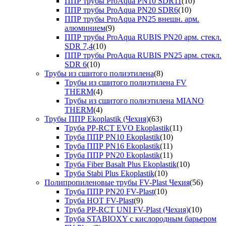
ППР трубы ProAqua PN10 SDR11
(10)
ППР трубы ProAqua PN20 SDR6
(10)
ППР трубы ProAqua PN25 внешн. арм.
алюминием
(9)
ППР трубы ProAqua RUBIS PN20 арм. стекл.
SDR 7,4
(10)
ППР трубы ProAqua RUBIS PN25 арм. стекл.
SDR 6
(10)
Трубы из сшитого полиэтилена
(8)
Трубы из сшитого полиэтилена FV
THERM
(4)
Трубы из сшитого полиэтилена MIANO
THERM
(4)
Трубы ППР Ekoplastik (Чехия)
(63)
Труба PP-RCT EVO Ekoplastik
(11)
Труба ППР PN10 Ekoplastik
(10)
Труба ППР PN16 Ekoplastik
(11)
Труба ППР PN20 Ekoplastik
(11)
Труба Fiber Basalt Plus Ekoplastik
(10)
Труба Stabi Plus Ekoplastik
(10)
Полипропиленовые трубы FV-Plast Чехия
(56)
Труба ППР PN20 FV-Plast
(10)
Труба HOT FV-Plast
(9)
Труба PP-RCT UNI FV-Plast (Чехия)
(10)
Труба STABIOXY с кислородным барьером