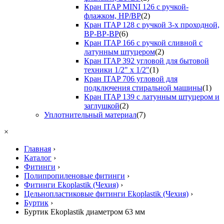
Кран ITAP MINI 126 с ручкой-
флажком, НР/ВР
(2)
Кран ITAP 128 с ручкой 3-х проходной,
ВР-ВР-ВР
(6)
Кран ITAP 166 с ручкой сливной с
латунным штуцером
(2)
Кран ITAP 392 угловой для бытовой
техники 1/2" х 1/2"
(1)
Кран ITAP 706 угловой для
подключения стиральной машины
(1)
Кран ITAP 139 с латунным штуцером и
заглушкой
(2)
Уплотнительный материал
(7)
×
Главная
›
Каталог
›
Фитинги
›
Полипропиленовые фитинги
›
Фитинги Ekoplastik (Чехия)
›
Цельнопластиковые фитинги Ekoplastik (Чехия)
›
Буртик
›
Буртик Ekoplastik диаметром 63 мм