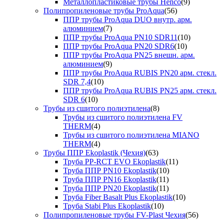
Металлопластиковые трубы Henco
(9)
Полипропиленовые трубы ProAqua
(56)
ППР трубы ProAqua DUO внутр. арм.
алюминием
(7)
ППР трубы ProAqua PN10 SDR11
(10)
ППР трубы ProAqua PN20 SDR6
(10)
ППР трубы ProAqua PN25 внешн. арм.
алюминием
(9)
ППР трубы ProAqua RUBIS PN20 арм. стекл.
SDR 7,4
(10)
ППР трубы ProAqua RUBIS PN25 арм. стекл.
SDR 6
(10)
Трубы из сшитого полиэтилена
(8)
Трубы из сшитого полиэтилена FV
THERM
(4)
Трубы из сшитого полиэтилена MIANO
THERM
(4)
Трубы ППР Ekoplastik (Чехия)
(63)
Труба PP-RCT EVO Ekoplastik
(11)
Труба ППР PN10 Ekoplastik
(10)
Труба ППР PN16 Ekoplastik
(11)
Труба ППР PN20 Ekoplastik
(11)
Труба Fiber Basalt Plus Ekoplastik
(10)
Труба Stabi Plus Ekoplastik
(10)
Полипропиленовые трубы FV-Plast Чехия
(56)