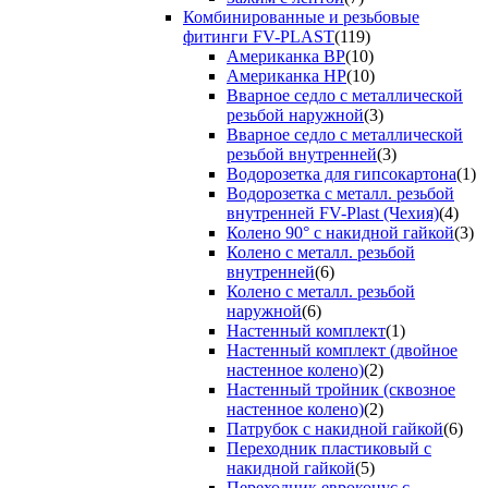
Комбинированные и резьбовые
фитинги FV-PLAST
(119)
Американка ВР
(10)
Американка НР
(10)
Вварное седло с металлической
резьбой наружной
(3)
Вварное седло с металлической
резьбой внутренней
(3)
Водорозетка для гипсокартона
(1)
Водорозетка с металл. резьбой
внутренней FV-Plast (Чехия)
(4)
Колено 90° с накидной гайкой
(3)
Колено с металл. резьбой
внутренней
(6)
Колено с металл. резьбой
наружной
(6)
Настенный комплект
(1)
Настенный комплект (двойное
настенное колено)
(2)
Настенный тройник (сквозное
настенное колено)
(2)
Патрубок с накидной гайкой
(6)
Переходник пластиковый с
накидной гайкой
(5)
Переходник евроконус с