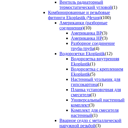
Вентиль радиаторный
термостатический угловой
(1)
Комбинированные и резьбовые
фитинги Ekoplastik (Чехия)
(100)
Американки (разборные
соединения)
(10)
Американка ВР
(3)
Американка НР
(3)
Разборное соединение
труба-труба
(4)
Водорозетки Ekoplastik
(12)
Водорозетка внутренняя
Ekoplastik
(1)
Водорозетка с креплением
Ekoplastik
(5)
Настенный угольник для
гипсокартона
(1)
Планка установочная для
смесителя
(1)
Универсальный настенный
комплект
(3)
Комплект для смесителя
настенный
(1)
Вварное седло с металлической
наружной резьбой
(3)