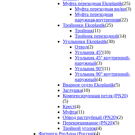
Муфта переходная Ekoplastik
(25)
Муфта переходная вн/вн
(3)
Муфта переходная
наружная-внутренняя
(22)
Тройники Ekoplastik
(25)
Тройник
(11)
Тройник переходной
(14)
Угольники Ekoplastik
(30)
Отвод
(2)
Угольник 45°
(10)
Угольник 45° внутренний-
наружный
(3)
Угольник 90°
(11)
Угольник 90° внутренний-
наружный
(4)
Вварное седло Ekoplastik
(5)
Заглушка
(10)
Компенсирующая петля (PN20)
(5)
Крест
(4)
Муфта
(11)
Обвод раструбный (PN20)
(2)
Перекрещивание (PN20)
(5)
Тройной уголок
(4)
Фитинги ProAqua (Россия)
(4)