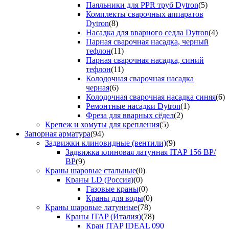
Паяльники для PPR труб Dytron
(5)
Комплекты сварочных аппаратов
Dytron
(8)
Насадка для вварного седла Dytron
(4)
Парная сварочная насадка, черный
тефлон
(11)
Парная сварочная насадка, синий
тефлон
(11)
Колодочная сварочная насадка
черная
(6)
Колодочная сварочная насадка синяя
(6)
Ремонтные насадки Dytron
(1)
Фреза для вварных сёдел
(2)
Крепеж и хомуты для крепления
(5)
Запорная арматура
(94)
Задвижки клиновидные (вентили)
(9)
Задвижка клиновая латунная ITAP 156 ВР/
ВР
(9)
Краны шаровые стальные
(0)
Краны LD (Россия)
(0)
Газовые краны
(0)
Краны для воды
(0)
Краны шаровые латунные
(78)
Краны ITAP (Италия)
(78)
Кран ITAP IDEAL 090