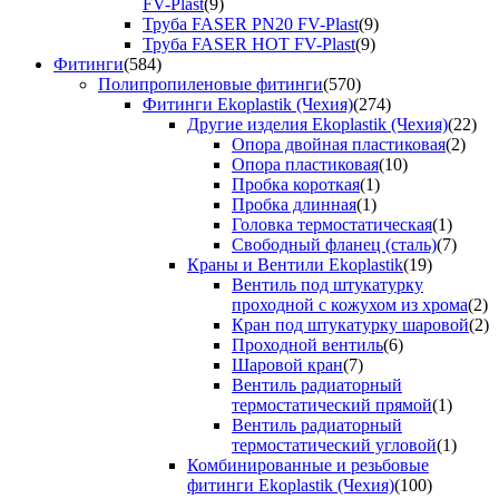
FV-Plast
(9)
Труба FASER PN20 FV-Plast
(9)
Труба FASER HOT FV-Plast
(9)
Фитинги
(584)
Полипропиленовые фитинги
(570)
Фитинги Ekoplastik (Чехия)
(274)
Другие изделия Ekoplastik (Чехия)
(22)
Опора двойная пластиковая
(2)
Опора пластиковая
(10)
Пробка короткая
(1)
Пробка длинная
(1)
Головка термостатическая
(1)
Свободный фланец (сталь)
(7)
Краны и Вентили Ekoplastik
(19)
Вентиль под штукатурку
проходной с кожухом из хрома
(2)
Кран под штукатурку шаровой
(2)
Проходной вентиль
(6)
Шаровой кран
(7)
Вентиль радиаторный
термостатический прямой
(1)
Вентиль радиаторный
термостатический угловой
(1)
Комбинированные и резьбовые
фитинги Ekoplastik (Чехия)
(100)