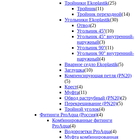
Тройники Ekoplastik
(25)
Тройник
(11)
Тройник переходной
(14)
Угольники Ekoplastik
(30)
Отвод
(2)
Угольник 45°
(10)
Угольник 45° внутренний-
наружный
(3)
Угольник 90°
(11)
Угольник 90° внутренний-
наружный
(4)
Вварное седло Ekoplastik
(5)
Заглушка
(10)
Компенсирующая петля (PN20)
(5)
Крест
(4)
Муфта
(11)
Обвод раструбный (PN20)
(2)
Перекрещивание (PN20)
(5)
Тройной уголок
(4)
Фитинги ProAqua (Россия)
(4)
Комбинированные фитинги
ProAqua
(4)
Водорозетки ProAqua
(4)
Муфта комбинированная