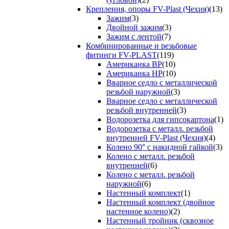
Крепления, опоры FV-Plast (Чехия)
(13)
Зажим
(3)
Двойной зажим
(3)
Зажим с лентой
(7)
Комбинированные и резьбовые
фитинги FV-PLAST
(119)
Американка ВР
(10)
Американка НР
(10)
Вварное седло с металлической
резьбой наружной
(3)
Вварное седло с металлической
резьбой внутренней
(3)
Водорозетка для гипсокартона
(1)
Водорозетка с металл. резьбой
внутренней FV-Plast (Чехия)
(4)
Колено 90° с накидной гайкой
(3)
Колено с металл. резьбой
внутренней
(6)
Колено с металл. резьбой
наружной
(6)
Настенный комплект
(1)
Настенный комплект (двойное
настенное колено)
(2)
Настенный тройник (сквозное