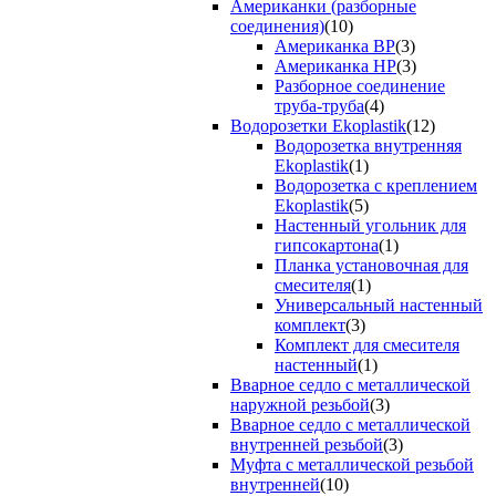
Американки (разборные
соединения)
(10)
Американка ВР
(3)
Американка НР
(3)
Разборное соединение
труба-труба
(4)
Водорозетки Ekoplastik
(12)
Водорозетка внутренняя
Ekoplastik
(1)
Водорозетка с креплением
Ekoplastik
(5)
Настенный угольник для
гипсокартона
(1)
Планка установочная для
смесителя
(1)
Универсальный настенный
комплект
(3)
Комплект для смесителя
настенный
(1)
Вварное седло с металлической
наружной резьбой
(3)
Вварное седло с металлической
внутренней резьбой
(3)
Муфта с металлической резьбой
внутренней
(10)