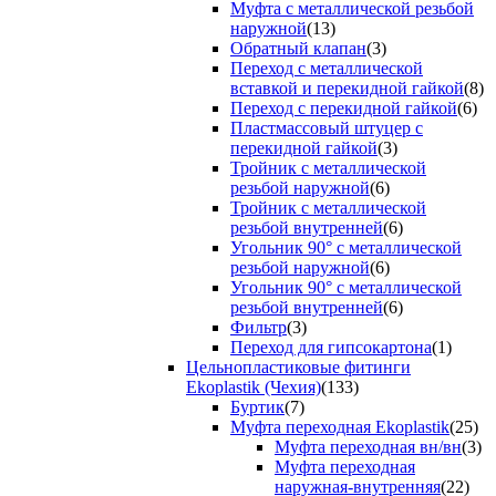
Муфта с металлической резьбой
наружной
(13)
Обратный клапан
(3)
Переход с металлической
вставкой и перекидной гайкой
(8)
Переход с перекидной гайкой
(6)
Пластмассовый штуцер с
перекидной гайкой
(3)
Тройник с металлической
резьбой наружной
(6)
Тройник с металлической
резьбой внутренней
(6)
Угольник 90° с металлической
резьбой наружной
(6)
Угольник 90° с металлической
резьбой внутренней
(6)
Фильтр
(3)
Переход для гипсокартона
(1)
Цельнопластиковые фитинги
Ekoplastik (Чехия)
(133)
Буртик
(7)
Муфта переходная Ekoplastik
(25)
Муфта переходная вн/вн
(3)
Муфта переходная
наружная-внутренняя
(22)