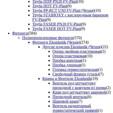
Труба ППР PN20 FV-Plast
(10)
Труба HOT FV-Plast
(9)
Труба PP-RCT UNI FV-Plast (Чехия)
(10)
Труба STABIOXY с кислородным барьером
FV-Plast
(9)
Труба FASER PN20 FV-Plast
(9)
Труба FASER HOT FV-Plast
(9)
Фитинги
(584)
Полипропиленовые фитинги
(570)
Фитинги Ekoplastik (Чехия)
(274)
Другие изделия Ekoplastik (Чехия)
(22)
Опора двойная пластиковая
(2)
Опора пластиковая
(10)
Пробка короткая
(1)
Пробка длинная
(1)
Головка термостатическая
(1)
Свободный фланец (сталь)
(7)
Краны и Вентили Ekoplastik
(19)
Вентиль под штукатурку
проходной с кожухом из хрома
(2)
Кран под штукатурку шаровой
(2)
Проходной вентиль
(6)
Шаровой кран
(7)
Вентиль радиаторный
термостатический прямой
(1)