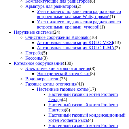
Комплектующие для радиаторов
(8)
Арматура для радиаторов
(2)
Узел нижнего подключения радиаторов со
встроенными кранами Watts, прямой
(1)
Узел нижнего подключения радиаторов со
встроенными кранами, угловой
(1)
Наружные системы
(24)
Очистные сооружения Kolomaki
(16)
Автономная канализация KOLO VESI
(13)
Автономная канализация KOLO ILMA
(2)
Погреба
(5)
Кессоны
(3)
Котельное оборудование
(130)
Электрические котлы отопления
(8)
Электрический котел Скат
(8)
Водонагреватели
(25)
Газовые котлы отопления
(41)
Настенные газовые котлы
(17)
Настенный газовый котел Protherm
Гепард
(4)
Настенный газовый котел Protherm
Пантера
(8)
Настенный газовый конденсационный
котел Protherm Рысь
(4)
Настенный газовый котел Protherm