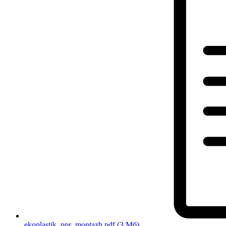
ekoplastik_ppr_montazh.pdf
(3 Мб)