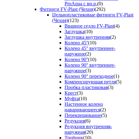
ProAqua с вн.р.
(0)
Фитинги FV-Plast (Чехия)
(292)
Цельнопластиковые фитинги FV-Plast
(Чехия)
(123)
Вварное седло FV-Plast
(4)
Заглушка
(10)
Заглушка внутренняя
(2)
Колено 45°
(10)
Колено 45° внутреннее-
наружное
(2)
Колено 90°
(10)
Колено 90° внутреннее-
наружное
(3)
Колено 90° переходное
(1)
Компенсирующая петля
(5)
Пробка пластиковая
(3)
Крест
(3)
Муфта
(10)
Настенное колено
наваривающееся
(2)
Перекрещивание
(5)
Редукция
(6)
Редукция внутренняя-
наружная
(20)
Тройник
(10)