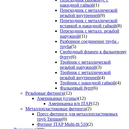
накидной гайкой
(1)
Переходник с металлической
резьбой внутренней
(9)
Переходник с металлической
вставкой и накидной гайкой
(8)
Переходник с металл. резьбой
наружной
(11)
Разборное соединение труба -
труба
(5)
Свободный фланец к фальцевому
бурту
(6)
Тройник с металлической
резьбой наружной
(3)
Тройник с металлической
резьбой внутренней
(4)
Тройник с накидной гайкой
(4)
Фальцевый бурт
(6)
Резьбовые фитинги
(12)
Американки (сгоны)
(12)
Американка в/н ITAP
(12)
Металлопластиковые фитинги
(2)
Пресс-фитинги для металлопластиковых
труб Tiemme
(0)
Фитинг ITAP Multi-fit 510
(2)