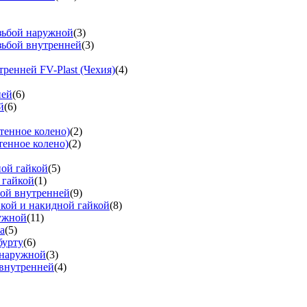
езьбой наружной
(3)
зьбой внутренней
(3)
тренней FV-Plast (Чехия)
(4)
ней
(6)
й
(6)
тенное колено)
(2)
тенное колено)
(2)
ной гайкой
(5)
 гайкой
(1)
бой внутренней
(9)
вкой и накидной гайкой
(8)
ружной
(11)
а
(5)
бурту
(6)
 наружной
(3)
 внутренней
(4)