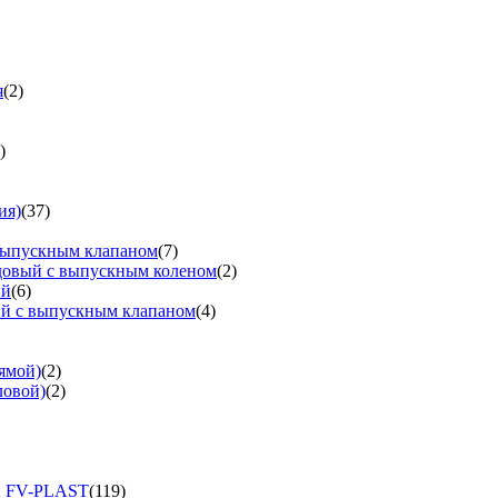
я
(2)
)
ия)
(37)
выпускным клапаном
(7)
довый с выпускным коленом
(2)
ый
(6)
ый с выпускным клапаном
(4)
ямой)
(2)
ловой)
(2)
и FV-PLAST
(119)