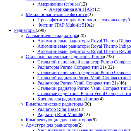
Американки (сгоны)
(12)
Американка в/н ITAP
(12)
Металлопластиковые фитинги
(2)
Пресс-фитинги для металлопластиковых труб
Фитинг ITAP Multi-fit 510
(2)
Радиаторы
(298)
Алюминиевые радиаторы
(20)
Алюминиевые радиаторы Royal Thermo Biline
Алюминиевые радиаторы Royal Thermo Indigo
Алюминиевые радиаторы Royal Thermo Revolu
Стальные панельные радиаторы Purmo
(238)
Стальной панельный радиатор Purmo Compact
Радиаторы Purmo Compact тип 21s
(32)
Стальной панельный радиатор Purmo Compact
Стальной радиатор Purmo Ventil Compact тип 
Радиаторы Purmo Ventil Compact тип 21s
(46)
Стальной радиатор Purmo Ventil Compact тип 
Стальные радиаторы Purmo Ventil Compact тип
Крепеж для радиаторов Purmo
(4)
Биметаллические радиаторы
(30)
Радиатор Rifar Base
(18)
Радиатор Rifar Monolit
(12)
Комплектующие для радиаторов
(8)
Арматура для радиаторов
(2)
Узел нижнего подключения радиаторов со вс