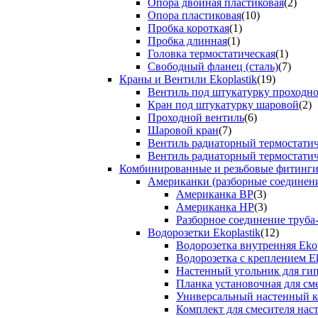
Опора двойная пластиковая
(2)
Опора пластиковая
(10)
Пробка короткая
(1)
Пробка длинная
(1)
Головка термостатическая
(1)
Свободный фланец (сталь)
(7)
Краны и Вентили Ekoplastik
(19)
Вентиль под штукатурку проходно
Кран под штукатурку шаровой
(2)
Проходной вентиль
(6)
Шаровой кран
(7)
Вентиль радиаторный термостати
Вентиль радиаторный термостати
Комбинированные и резьбовые фитинги E
Американки (разборные соединен
Американка ВР
(3)
Американка НР
(3)
Разборное соединение труба
Водорозетки Ekoplastik
(12)
Водорозетка внутренняя Ekop
Водорозетка с креплением Ek
Настенный угольник для ги
Планка установочная для см
Универсальный настенный к
Комплект для смесителя нас