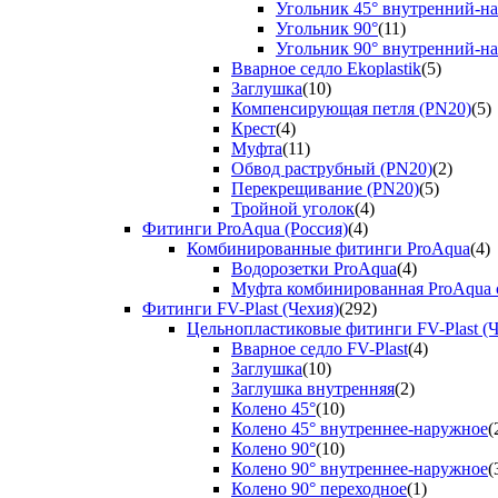
Угольник 45° внутренний-н
Угольник 90°
(11)
Угольник 90° внутренний-н
Вварное седло Ekoplastik
(5)
Заглушка
(10)
Компенсирующая петля (PN20)
(5)
Крест
(4)
Муфта
(11)
Обвод раструбный (PN20)
(2)
Перекрещивание (PN20)
(5)
Тройной уголок
(4)
Фитинги ProAqua (Россия)
(4)
Комбинированные фитинги ProAqua
(4)
Водорозетки ProAqua
(4)
Муфта комбинированная ProAqua с
Фитинги FV-Plast (Чехия)
(292)
Цельнопластиковые фитинги FV-Plast (Ч
Вварное седло FV-Plast
(4)
Заглушка
(10)
Заглушка внутренняя
(2)
Колено 45°
(10)
Колено 45° внутреннее-наружное
(
Колено 90°
(10)
Колено 90° внутреннее-наружное
(
Колено 90° переходное
(1)