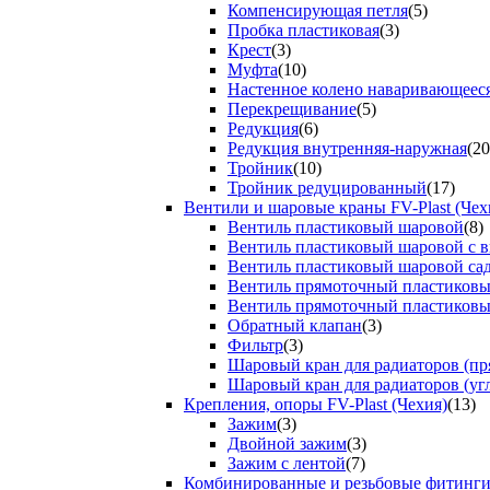
Компенсирующая петля
(5)
Пробка пластиковая
(3)
Крест
(3)
Муфта
(10)
Настенное колено наваривающеес
Перекрещивание
(5)
Редукция
(6)
Редукция внутренняя-наружная
(20
Тройник
(10)
Тройник редуцированный
(17)
Вентили и шаровые краны FV-Plast (Чех
Вентиль пластиковый шаровой
(8)
Вентиль пластиковый шаровой с 
Вентиль пластиковый шаровой са
Вентиль прямоточный пластиков
Вентиль прямоточный пластиков
Обратный клапан
(3)
Фильтр
(3)
Шаровый кран для радиаторов (пр
Шаровый кран для радиаторов (уг
Крепления, опоры FV-Plast (Чехия)
(13)
Зажим
(3)
Двойной зажим
(3)
Зажим с лентой
(7)
Комбинированные и резьбовые фитинг