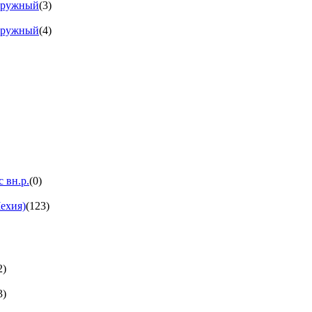
аружный
(3)
аружный
(4)
 вн.р.
(0)
ехия)
(123)
2)
3)