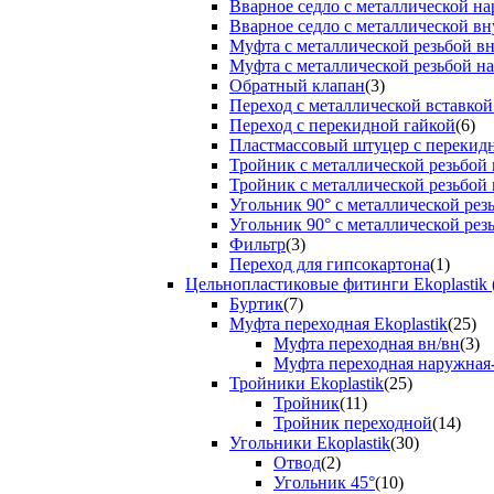
Вварное седло с металлической н
Вварное седло с металлической вн
Муфта с металлической резьбой в
Муфта с металлической резьбой н
Обратный клапан
(3)
Переход с металлической вставкой
Переход с перекидной гайкой
(6)
Пластмассовый штуцер с перекид
Тройник с металлической резьбой
Тройник с металлической резьбой
Угольник 90° с металлической ре
Угольник 90° с металлической рез
Фильтр
(3)
Переход для гипсокартона
(1)
Цельнопластиковые фитинги Ekoplastik 
Буртик
(7)
Муфта переходная Ekoplastik
(25)
Муфта переходная вн/вн
(3)
Муфта переходная наружная
Тройники Ekoplastik
(25)
Тройник
(11)
Тройник переходной
(14)
Угольники Ekoplastik
(30)
Отвод
(2)
Угольник 45°
(10)