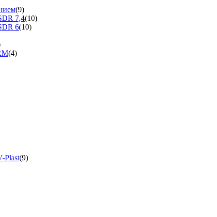
нием
(9)
SDR 7,4
(10)
SDR 6
(10)
)
ERM
(4)
-Plast
(9)