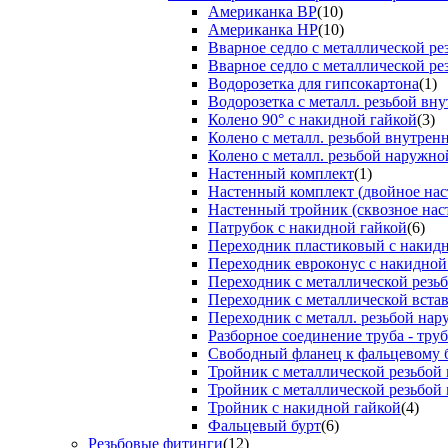
Американка ВР
(10)
Американка НР
(10)
Вварное седло с металлической р
Вварное седло с металлической ре
Водорозетка для гипсокартона
(1)
Водорозетка с металл. резьбой вну
Колено 90° с накидной гайкой
(3)
Колено с металл. резьбой внутрен
Колено с металл. резьбой наружно
Настенный комплект
(1)
Настенный комплект (двойное нас
Настенный тройник (сквозное нас
Патрубок с накидной гайкой
(6)
Переходник пластиковый с накид
Переходник евроконус с накидной
Переходник с металлической резь
Переходник с металлической вста
Переходник с металл. резьбой на
Разборное соединение труба - труб
Свободный фланец к фальцевому 
Тройник с металлической резьбой
Тройник с металлической резьбой
Тройник с накидной гайкой
(4)
Фальцевый бурт
(6)
Резьбовые фитинги
(12)