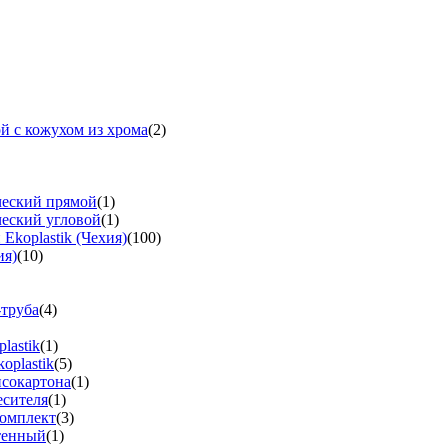
й с кожухом из хрома
(2)
ческий прямой
(1)
ческий угловой
(1)
koplastik (Чехия)
(100)
ия)
(10)
-труба
(4)
lastik
(1)
oplastik
(5)
псокартона
(1)
есителя
(1)
омплект
(3)
тенный
(1)