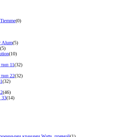
 Tiemme
(0)
r Alum
(5)
(5)
tion
(10)
 тип 11
(32)
 тип 22
(32)
11
(32)
22
(46)
 33
(14)
троенными кранами Watts, прямой
(1)