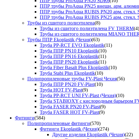
ППР трубы ProAqua PN20 SDR6
(10)
ППР трубы ProAqua PN25 внешн. арм. алюми
ППР трубы ProAqua RUBIS PN20 арм. стекл. 
ППР трубы ProAqua RUBIS PN25 арм. стекл. 
Трубы из сшитого полиэтилена
(8)
Трубы из сшитого полиэтилена FV THERM
(4
Трубы из сшитого полиэтилена MIANO TH
Трубы ППР Ekoplastik (Чехия)
(63)
Труба PP-RCT EVO Ekoplastik
(11)
Труба ППР PN10 Ekoplastik
(10)
Труба ППР PN16 Ekoplastik
(11)
Труба ППР PN20 Ekoplastik
(11)
Труба Fiber Basalt Plus Ekoplastik
(10)
Труба Stabi Plus Ekoplastik
(10)
Полипропиленовые трубы FV-Plast Чехия
(56)
Труба ППР PN20 FV-Plast
(10)
Труба HOT FV-Plast
(9)
Труба PP-RCT UNI FV-Plast (Чехия)
(10)
Труба STABIOXY с кислородным барьером FV
Труба FASER PN20 FV-Plast
(9)
Труба FASER HOT FV-Plast
(9)
Фитинги
(584)
Полипропиленовые фитинги
(570)
Фитинги Ekoplastik (Чехия)
(274)
Другие изделия Ekoplastik (Чехия)
(22)