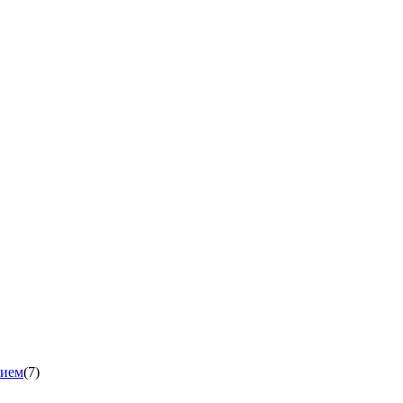
нием
(7)