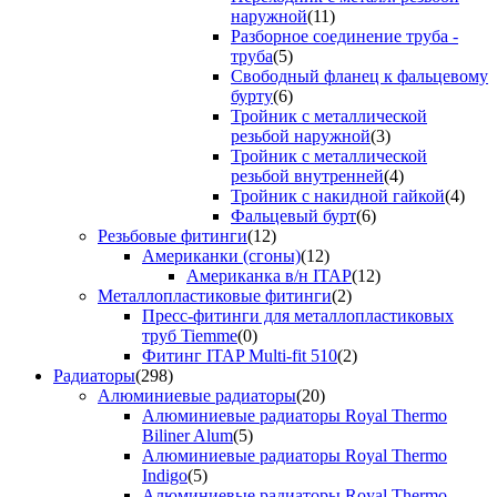
наружной
(11)
Разборное соединение труба -
труба
(5)
Свободный фланец к фальцевому
бурту
(6)
Тройник с металлической
резьбой наружной
(3)
Тройник с металлической
резьбой внутренней
(4)
Тройник с накидной гайкой
(4)
Фальцевый бурт
(6)
Резьбовые фитинги
(12)
Американки (сгоны)
(12)
Американка в/н ITAP
(12)
Металлопластиковые фитинги
(2)
Пресс-фитинги для металлопластиковых
труб Tiemme
(0)
Фитинг ITAP Multi-fit 510
(2)
Радиаторы
(298)
Алюминиевые радиаторы
(20)
Алюминиевые радиаторы Royal Thermo
Biliner Alum
(5)
Алюминиевые радиаторы Royal Thermo
Indigo
(5)
Алюминиевые радиаторы Royal Thermo