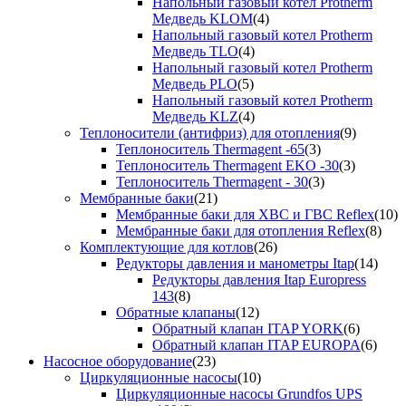
Напольный газовый котел Protherm
Медведь KLOM
(4)
Напольный газовый котел Protherm
Медведь TLO
(4)
Напольный газовый котел Protherm
Медведь PLO
(5)
Напольный газовый котел Protherm
Медведь KLZ
(4)
Теплоносители (антифриз) для отопления
(9)
Теплоноситель Thermagent -65
(3)
Теплоноситель Thermagent EKO -30
(3)
Теплоноситель Thermagent - 30
(3)
Мембранные баки
(21)
Мембранные баки для ХВС и ГВС Reflex
(10)
Мембранные баки для отопления Reflex
(8)
Комплектующие для котлов
(26)
Редукторы давления и манометры Itap
(14)
Редукторы давления Itap Europress
143
(8)
Обратные клапаны
(12)
Обратный клапан ITAP YORK
(6)
Обратный клапан ITAP EUROPA
(6)
Насосное оборудование
(23)
Циркуляционные насосы
(10)
Циркуляционные насосы Grundfos UPS