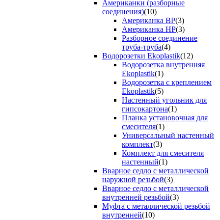
Американки (разборные
соединения)
(10)
Американка ВР
(3)
Американка НР
(3)
Разборное соединение
труба-труба
(4)
Водорозетки Ekoplastik
(12)
Водорозетка внутренняя
Ekoplastik
(1)
Водорозетка с креплением
Ekoplastik
(5)
Настенный угольник для
гипсокартона
(1)
Планка установочная для
смесителя
(1)
Универсальный настенный
комплект
(3)
Комплект для смесителя
настенный
(1)
Вварное седло с металлической
наружной резьбой
(3)
Вварное седло с металлической
внутренней резьбой
(3)
Муфта с металлической резьбой
внутренней
(10)