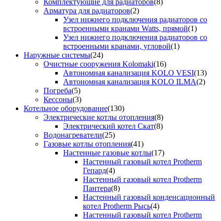
Комплектующие для радиаторов
(8)
Арматура для радиаторов
(2)
Узел нижнего подключения радиаторов со
встроенными кранами Watts, прямой
(1)
Узел нижнего подключения радиаторов со
встроенными кранами, угловой
(1)
Наружные системы
(24)
Очистные сооружения Kolomaki
(16)
Автономная канализация KOLO VESI
(13)
Автономная канализация KOLO ILMA
(2)
Погреба
(5)
Кессоны
(3)
Котельное оборудование
(130)
Электрические котлы отопления
(8)
Электрический котел Скат
(8)
Водонагреватели
(25)
Газовые котлы отопления
(41)
Настенные газовые котлы
(17)
Настенный газовый котел Protherm
Гепард
(4)
Настенный газовый котел Protherm
Пантера
(8)
Настенный газовый конденсационный
котел Protherm Рысь
(4)
Настенный газовый котел Protherm