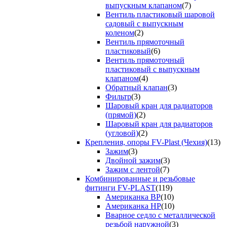
выпускным клапаном
(7)
Вентиль пластиковый шаровой
садовый с выпускным
коленом
(2)
Вентиль прямоточный
пластиковый
(6)
Вентиль прямоточный
пластиковый с выпускным
клапаном
(4)
Обратный клапан
(3)
Фильтр
(3)
Шаровый кран для радиаторов
(прямой)
(2)
Шаровый кран для радиаторов
(угловой)
(2)
Крепления, опоры FV-Plast (Чехия)
(13)
Зажим
(3)
Двойной зажим
(3)
Зажим с лентой
(7)
Комбинированные и резьбовые
фитинги FV-PLAST
(119)
Американка ВР
(10)
Американка НР
(10)
Вварное седло с металлической
резьбой наружной
(3)