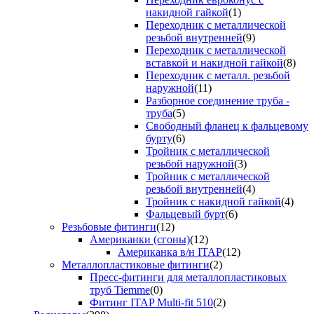
накидной гайкой
(1)
Переходник с металлической
резьбой внутренней
(9)
Переходник с металлической
вставкой и накидной гайкой
(8)
Переходник с металл. резьбой
наружной
(11)
Разборное соединение труба -
труба
(5)
Свободный фланец к фальцевому
бурту
(6)
Тройник с металлической
резьбой наружной
(3)
Тройник с металлической
резьбой внутренней
(4)
Тройник с накидной гайкой
(4)
Фальцевый бурт
(6)
Резьбовые фитинги
(12)
Американки (сгоны)
(12)
Американка в/н ITAP
(12)
Металлопластиковые фитинги
(2)
Пресс-фитинги для металлопластиковых
труб Tiemme
(0)
Фитинг ITAP Multi-fit 510
(2)