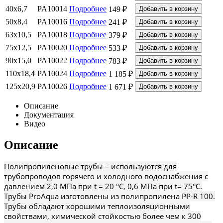
40x6,7
PA10014
Подробнее
149 ₽
50х8,4
PA10016
Подробнее
241 ₽
63x10,5
PA10018
Подробнее
379 ₽
75x12,5
PA10020
Подробнее
533 ₽
90x15,0
PA10022
Подробнее
783 ₽
110х18,4
PA10024
Подробнее
1 185 ₽
125х20,9
PA10026
Подробнее
1 671 ₽
Описание
Документация
Видео
Описание
Полипропиленовые трубы – используются для
трубопроводов горячего и холодного водоснабжения с
давлением 2,0 МПа при t = 20 °С, 0,6 МПа при t= 75°С.
Трубы ProAqua изготовлены из полипропилена PP-R 100.
Трубы обладают хорошими теплоизоляционными
свойствами, химической стойкостью более чем к 300