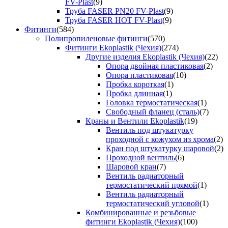
FV-Plast
(9)
Труба FASER PN20 FV-Plast
(9)
Труба FASER HOT FV-Plast
(9)
Фитинги
(584)
Полипропиленовые фитинги
(570)
Фитинги Ekoplastik (Чехия)
(274)
Другие изделия Ekoplastik (Чехия)
(22)
Опора двойная пластиковая
(2)
Опора пластиковая
(10)
Пробка короткая
(1)
Пробка длинная
(1)
Головка термостатическая
(1)
Свободный фланец (сталь)
(7)
Краны и Вентили Ekoplastik
(19)
Вентиль под штукатурку
проходной с кожухом из хрома
(2)
Кран под штукатурку шаровой
(2)
Проходной вентиль
(6)
Шаровой кран
(7)
Вентиль радиаторный
термостатический прямой
(1)
Вентиль радиаторный
термостатический угловой
(1)
Комбинированные и резьбовые
фитинги Ekoplastik (Чехия)
(100)