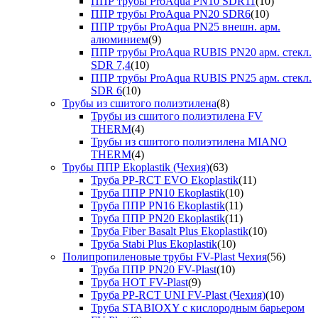
ППР трубы ProAqua PN10 SDR11
(10)
ППР трубы ProAqua PN20 SDR6
(10)
ППР трубы ProAqua PN25 внешн. арм.
алюминием
(9)
ППР трубы ProAqua RUBIS PN20 арм. стекл.
SDR 7,4
(10)
ППР трубы ProAqua RUBIS PN25 арм. стекл.
SDR 6
(10)
Трубы из сшитого полиэтилена
(8)
Трубы из сшитого полиэтилена FV
THERM
(4)
Трубы из сшитого полиэтилена MIANO
THERM
(4)
Трубы ППР Ekoplastik (Чехия)
(63)
Труба PP-RCT EVO Ekoplastik
(11)
Труба ППР PN10 Ekoplastik
(10)
Труба ППР PN16 Ekoplastik
(11)
Труба ППР PN20 Ekoplastik
(11)
Труба Fiber Basalt Plus Ekoplastik
(10)
Труба Stabi Plus Ekoplastik
(10)
Полипропиленовые трубы FV-Plast Чехия
(56)
Труба ППР PN20 FV-Plast
(10)
Труба HOT FV-Plast
(9)
Труба PP-RCT UNI FV-Plast (Чехия)
(10)
Труба STABIOXY с кислородным барьером