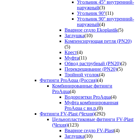
Угольник 45° внутренний-
наружный
(3)
Угольник 90°
(11)
Угольник 90° внутренний-
наружный
(4)
Вварное седло Ekoplastik
(5)
Заглушка
(10)
Компенсирующая петля (PN20)
(5)
Крест
(4)
Муфта
(11)
Обвод раструбный (PN20)
(2)
Перекрещивание (PN20)
(5)
Тройной уголок
(4)
Фитинги ProAqua (Россия)
(4)
Комбинированные фитинги
ProAqua
(4)
Водорозетки ProAqua
(4)
Муфта комбинированная
ProAqua с вн.р.
(0)
Фитинги FV-Plast (Чехия)
(292)
Цельнопластиковые фитинги FV-Plast
(Чехия)
(123)
Вварное седло FV-Plast
(4)
Заглушка
(10)