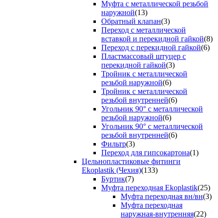
Муфта с металлической резьбой
наружной
(13)
Обратный клапан
(3)
Переход с металлической
вставкой и перекидной гайкой
(8)
Переход с перекидной гайкой
(6)
Пластмассовый штуцер с
перекидной гайкой
(3)
Тройник с металлической
резьбой наружной
(6)
Тройник с металлической
резьбой внутренней
(6)
Угольник 90° с металлической
резьбой наружной
(6)
Угольник 90° с металлической
резьбой внутренней
(6)
Фильтр
(3)
Переход для гипсокартона
(1)
Цельнопластиковые фитинги
Ekoplastik (Чехия)
(133)
Буртик
(7)
Муфта переходная Ekoplastik
(25)
Муфта переходная вн/вн
(3)
Муфта переходная
наружная-внутренняя
(22)