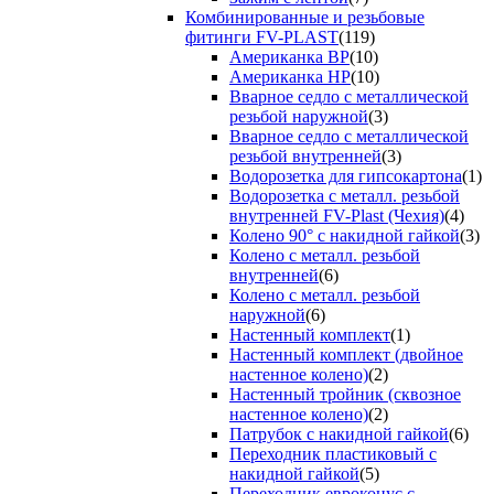
Комбинированные и резьбовые
фитинги FV-PLAST
(119)
Американка ВР
(10)
Американка НР
(10)
Вварное седло с металлической
резьбой наружной
(3)
Вварное седло с металлической
резьбой внутренней
(3)
Водорозетка для гипсокартона
(1)
Водорозетка с металл. резьбой
внутренней FV-Plast (Чехия)
(4)
Колено 90° с накидной гайкой
(3)
Колено с металл. резьбой
внутренней
(6)
Колено с металл. резьбой
наружной
(6)
Настенный комплект
(1)
Настенный комплект (двойное
настенное колено)
(2)
Настенный тройник (сквозное
настенное колено)
(2)
Патрубок с накидной гайкой
(6)
Переходник пластиковый с
накидной гайкой
(5)
Переходник евроконус с