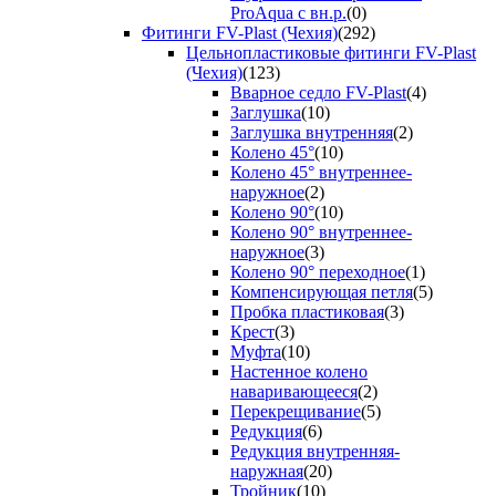
ProAqua с вн.р.
(0)
Фитинги FV-Plast (Чехия)
(292)
Цельнопластиковые фитинги FV-Plast
(Чехия)
(123)
Вварное седло FV-Plast
(4)
Заглушка
(10)
Заглушка внутренняя
(2)
Колено 45°
(10)
Колено 45° внутреннее-
наружное
(2)
Колено 90°
(10)
Колено 90° внутреннее-
наружное
(3)
Колено 90° переходное
(1)
Компенсирующая петля
(5)
Пробка пластиковая
(3)
Крест
(3)
Муфта
(10)
Настенное колено
наваривающееся
(2)
Перекрещивание
(5)
Редукция
(6)
Редукция внутренняя-
наружная
(20)
Тройник
(10)