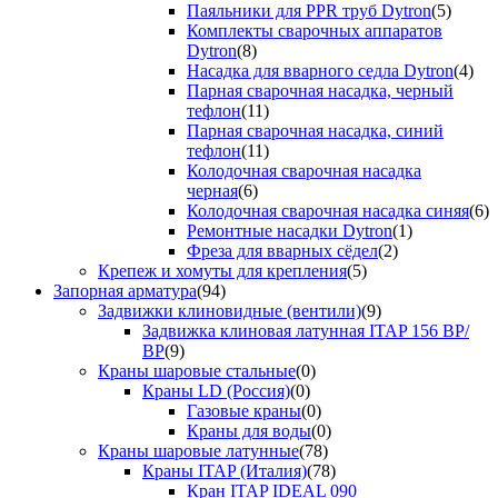
Паяльники для PPR труб Dytron
(5)
Комплекты сварочных аппаратов
Dytron
(8)
Насадка для вварного седла Dytron
(4)
Парная сварочная насадка, черный
тефлон
(11)
Парная сварочная насадка, синий
тефлон
(11)
Колодочная сварочная насадка
черная
(6)
Колодочная сварочная насадка синяя
(6)
Ремонтные насадки Dytron
(1)
Фреза для вварных сёдел
(2)
Крепеж и хомуты для крепления
(5)
Запорная арматура
(94)
Задвижки клиновидные (вентили)
(9)
Задвижка клиновая латунная ITAP 156 ВР/
ВР
(9)
Краны шаровые стальные
(0)
Краны LD (Россия)
(0)
Газовые краны
(0)
Краны для воды
(0)
Краны шаровые латунные
(78)
Краны ITAP (Италия)
(78)
Кран ITAP IDEAL 090