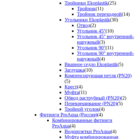
Тройники Ekoplastik
(25)
Тройник
(11)
Тройник переходной
(14)
Угольники Ekoplastik
(30)
Отвод
(2)
Угольник 45°
(10)
Угольник 45° внутренний-
наружный
(3)
Угольник 90°
(11)
Угольник 90° внутренний-
наружный
(4)
Вварное седло Ekoplastik
(5)
Заглушка
(10)
Компенсирующая петля (PN20)
(5)
Крест
(4)
Муфта
(11)
Обвод раструбный (PN20)
(2)
Перекрещивание (PN20)
(5)
Тройной уголок
(4)
Фитинги ProAqua (Россия)
(4)
Комбинированные фитинги
ProAqua
(4)
Водорозетки ProAqua
(4)
Муфта комбинированная