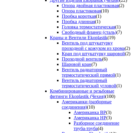
Другие изделия Ekoplastik (Чехия)
(22)
Опора двойная пластиковая
(2)
Опора пластиковая
(10)
Пробка короткая
(1)
Пробка длинная
(1)
Головка термостатическая
(1)
Свободный фланец (сталь)
(7)
Краны и Вентили Ekoplastik
(19)
Вентиль под штукатурку
проходной с кожухом из хрома
(2)
Кран под штукатурку шаровой
(2)
Проходной вентиль
(6)
Шаровой кран
(7)
Вентиль радиаторный
термостатический прямой
(1)
Вентиль радиаторный
термостатический угловой
(1)
Комбинированные и резьбовые
фитинги Ekoplastik (Чехия)
(100)
Американки (разборные
соединения)
(10)
Американка ВР
(3)
Американка НР
(3)
Разборное соединение
труба-труба
(4)