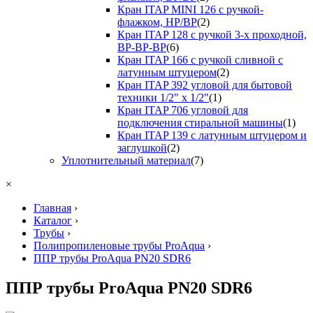
Кран ITAP MINI 126 с ручкой-
флажком, НР/ВР
(2)
Кран ITAP 128 с ручкой 3-х проходной,
ВР-ВР-ВР
(6)
Кран ITAP 166 с ручкой сливной с
латунным штуцером
(2)
Кран ITAP 392 угловой для бытовой
техники 1/2" х 1/2"
(1)
Кран ITAP 706 угловой для
подключения стиральной машины
(1)
Кран ITAP 139 с латунным штуцером и
заглушкой
(2)
Уплотнительный материал
(7)
×
Главная
›
Каталог
›
Трубы
›
Полипропиленовые трубы ProAqua
›
ППР трубы ProAqua PN20 SDR6
ППР трубы ProAqua PN20 SDR6