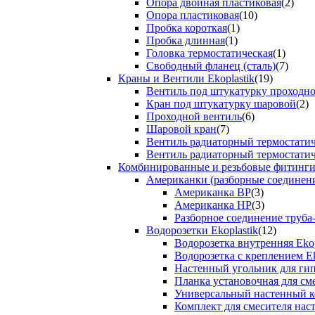
Опора двойная пластиковая
(2)
Опора пластиковая
(10)
Пробка короткая
(1)
Пробка длинная
(1)
Головка термостатическая
(1)
Свободный фланец (сталь)
(7)
Краны и Вентили Ekoplastik
(19)
Вентиль под штукатурку проходно
Кран под штукатурку шаровой
(2)
Проходной вентиль
(6)
Шаровой кран
(7)
Вентиль радиаторный термостати
Вентиль радиаторный термостати
Комбинированные и резьбовые фитинги E
Американки (разборные соединен
Американка ВР
(3)
Американка НР
(3)
Разборное соединение труба
Водорозетки Ekoplastik
(12)
Водорозетка внутренняя Ekop
Водорозетка с креплением Ek
Настенный угольник для ги
Планка установочная для см
Универсальный настенный к
Комплект для смесителя нас