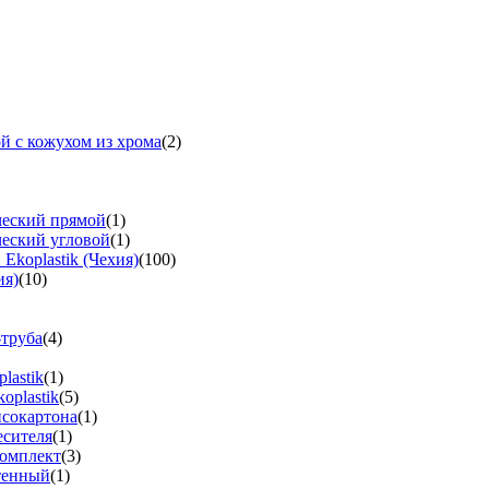
й с кожухом из хрома
(2)
ческий прямой
(1)
ческий угловой
(1)
koplastik (Чехия)
(100)
ия)
(10)
-труба
(4)
lastik
(1)
oplastik
(5)
псокартона
(1)
есителя
(1)
омплект
(3)
тенный
(1)