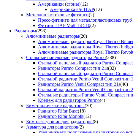
Американки (сгоны)
(12)
Американка в/н ITAP
(12)
Металлопластиковые фитинги
(2)
Пресс-фитинги для металлопластиковых труб
Фитинг ITAP Multi-fit 510
(2)
Радиаторы
(298)
Алюминиевые радиаторы
(20)
Алюминиевые радиаторы Royal Thermo Biline
Алюминиевые радиаторы Royal Thermo Indigo
Алюминиевые радиаторы Royal Thermo Revolu
Стальные панельные радиаторы Purmo
(238)
Стальной панельный радиатор Purmo Compact
Радиаторы Purmo Compact тип 21s
(32)
Стальной панельный радиатор Purmo Compact
Стальной радиатор Purmo Ventil Compact тип 
Радиаторы Purmo Ventil Compact тип 21s
(46)
Стальной радиатор Purmo Ventil Compact тип 
Стальные радиаторы Purmo Ventil Compact тип
Крепеж для радиаторов Purmo
(4)
Биметаллические радиаторы
(30)
Радиатор Rifar Base
(18)
Радиатор Rifar Monolit
(12)
Комплектующие для радиаторов
(8)
Арматура для радиаторов
(2)
Узел нижнего подключения радиаторов со вс