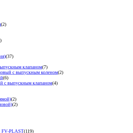
я
(2)
)
ия)
(37)
выпускным клапаном
(7)
довый с выпускным коленом
(2)
ый
(6)
ый с выпускным клапаном
(4)
ямой)
(2)
ловой)
(2)
и FV-PLAST
(119)