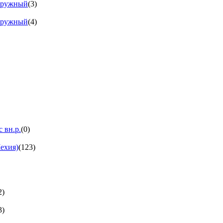
аружный
(3)
аружный
(4)
 вн.р.
(0)
ехия)
(123)
2)
3)