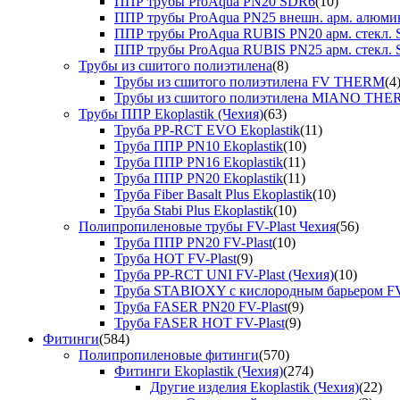
ППР трубы ProAqua PN20 SDR6
(10)
ППР трубы ProAqua PN25 внешн. арм. алюми
ППР трубы ProAqua RUBIS PN20 арм. стекл. 
ППР трубы ProAqua RUBIS PN25 арм. стекл. 
Трубы из сшитого полиэтилена
(8)
Трубы из сшитого полиэтилена FV THERM
(4
Трубы из сшитого полиэтилена MIANO TH
Трубы ППР Ekoplastik (Чехия)
(63)
Труба PP-RCT EVO Ekoplastik
(11)
Труба ППР PN10 Ekoplastik
(10)
Труба ППР PN16 Ekoplastik
(11)
Труба ППР PN20 Ekoplastik
(11)
Труба Fiber Basalt Plus Ekoplastik
(10)
Труба Stabi Plus Ekoplastik
(10)
Полипропиленовые трубы FV-Plast Чехия
(56)
Труба ППР PN20 FV-Plast
(10)
Труба HOT FV-Plast
(9)
Труба PP-RCT UNI FV-Plast (Чехия)
(10)
Труба STABIOXY с кислородным барьером FV
Труба FASER PN20 FV-Plast
(9)
Труба FASER HOT FV-Plast
(9)
Фитинги
(584)
Полипропиленовые фитинги
(570)
Фитинги Ekoplastik (Чехия)
(274)
Другие изделия Ekoplastik (Чехия)
(22)