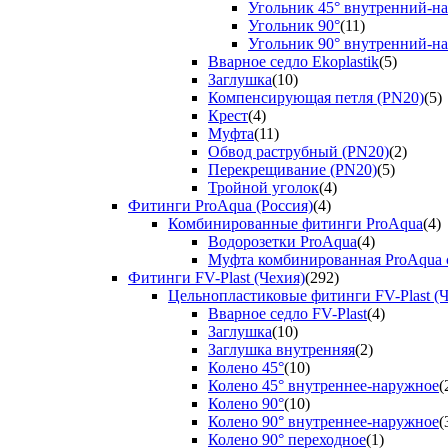
Угольник 45° внутренний-н
Угольник 90°
(11)
Угольник 90° внутренний-н
Вварное седло Ekoplastik
(5)
Заглушка
(10)
Компенсирующая петля (PN20)
(5)
Крест
(4)
Муфта
(11)
Обвод раструбный (PN20)
(2)
Перекрещивание (PN20)
(5)
Тройной уголок
(4)
Фитинги ProAqua (Россия)
(4)
Комбинированные фитинги ProAqua
(4)
Водорозетки ProAqua
(4)
Муфта комбинированная ProAqua с
Фитинги FV-Plast (Чехия)
(292)
Цельнопластиковые фитинги FV-Plast (Ч
Вварное седло FV-Plast
(4)
Заглушка
(10)
Заглушка внутренняя
(2)
Колено 45°
(10)
Колено 45° внутреннее-наружное
(
Колено 90°
(10)
Колено 90° внутреннее-наружное
(
Колено 90° переходное
(1)