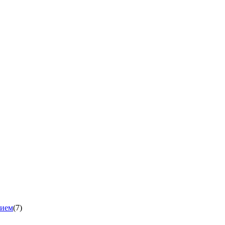
нием
(7)