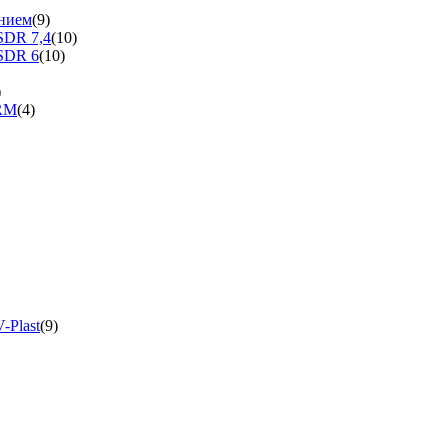
нием
(9)
SDR 7,4
(10)
SDR 6
(10)
)
ERM
(4)
-Plast
(9)