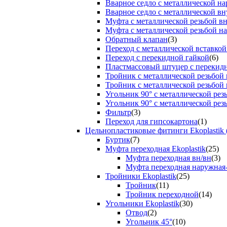
Вварное седло с металлической н
Вварное седло с металлической вн
Муфта с металлической резьбой в
Муфта с металлической резьбой н
Обратный клапан
(3)
Переход с металлической вставкой
Переход с перекидной гайкой
(6)
Пластмассовый штуцер с перекид
Тройник с металлической резьбой
Тройник с металлической резьбой
Угольник 90° с металлической ре
Угольник 90° с металлической рез
Фильтр
(3)
Переход для гипсокартона
(1)
Цельнопластиковые фитинги Ekoplastik 
Буртик
(7)
Муфта переходная Ekoplastik
(25)
Муфта переходная вн/вн
(3)
Муфта переходная наружная
Тройники Ekoplastik
(25)
Тройник
(11)
Тройник переходной
(14)
Угольники Ekoplastik
(30)
Отвод
(2)
Угольник 45°
(10)