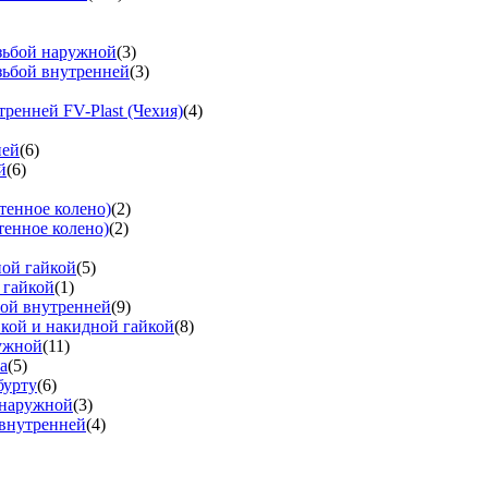
езьбой наружной
(3)
зьбой внутренней
(3)
тренней FV-Plast (Чехия)
(4)
ней
(6)
й
(6)
тенное колено)
(2)
тенное колено)
(2)
ной гайкой
(5)
 гайкой
(1)
бой внутренней
(9)
вкой и накидной гайкой
(8)
ружной
(11)
а
(5)
бурту
(6)
 наружной
(3)
 внутренней
(4)