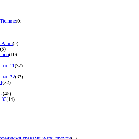
 Tiemme
(0)
r Alum
(5)
(5)
tion
(10)
 тип 11
(32)
 тип 22
(32)
11
(32)
22
(46)
 33
(14)
троенными кранами Watts, прямой
(1)