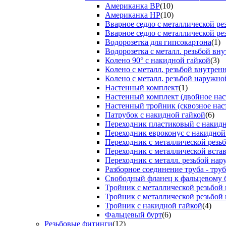
Американка ВР
(10)
Американка НР
(10)
Вварное седло с металлической р
Вварное седло с металлической ре
Водорозетка для гипсокартона
(1)
Водорозетка с металл. резьбой вну
Колено 90° с накидной гайкой
(3)
Колено с металл. резьбой внутрен
Колено с металл. резьбой наружно
Настенный комплект
(1)
Настенный комплект (двойное нас
Настенный тройник (сквозное нас
Патрубок с накидной гайкой
(6)
Переходник пластиковый с накид
Переходник евроконус с накидной
Переходник с металлической резь
Переходник с металлической вста
Переходник с металл. резьбой на
Разборное соединение труба - труб
Свободный фланец к фальцевому 
Тройник с металлической резьбой
Тройник с металлической резьбой
Тройник с накидной гайкой
(4)
Фальцевый бурт
(6)
Резьбовые фитинги
(12)