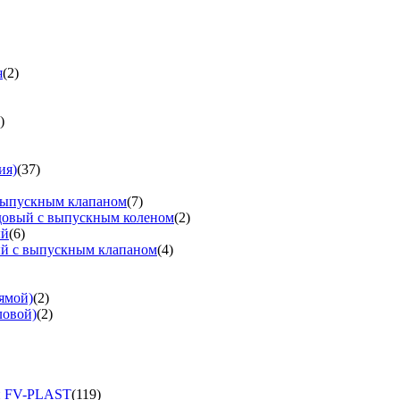
я
(2)
)
ия)
(37)
выпускным клапаном
(7)
довый с выпускным коленом
(2)
ый
(6)
ый с выпускным клапаном
(4)
ямой)
(2)
ловой)
(2)
и FV-PLAST
(119)