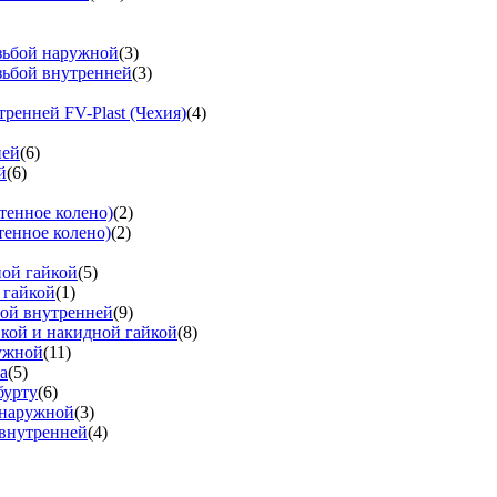
езьбой наружной
(3)
зьбой внутренней
(3)
тренней FV-Plast (Чехия)
(4)
ней
(6)
й
(6)
тенное колено)
(2)
тенное колено)
(2)
ной гайкой
(5)
 гайкой
(1)
бой внутренней
(9)
вкой и накидной гайкой
(8)
ружной
(11)
а
(5)
бурту
(6)
 наружной
(3)
 внутренней
(4)