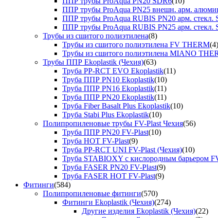
ППР трубы ProAqua PN20 SDR6
(10)
ППР трубы ProAqua PN25 внешн. арм. алюми
ППР трубы ProAqua RUBIS PN20 арм. стекл. 
ППР трубы ProAqua RUBIS PN25 арм. стекл. 
Трубы из сшитого полиэтилена
(8)
Трубы из сшитого полиэтилена FV THERM
(4
Трубы из сшитого полиэтилена MIANO TH
Трубы ППР Ekoplastik (Чехия)
(63)
Труба PP-RCT EVO Ekoplastik
(11)
Труба ППР PN10 Ekoplastik
(10)
Труба ППР PN16 Ekoplastik
(11)
Труба ППР PN20 Ekoplastik
(11)
Труба Fiber Basalt Plus Ekoplastik
(10)
Труба Stabi Plus Ekoplastik
(10)
Полипропиленовые трубы FV-Plast Чехия
(56)
Труба ППР PN20 FV-Plast
(10)
Труба HOT FV-Plast
(9)
Труба PP-RCT UNI FV-Plast (Чехия)
(10)
Труба STABIOXY с кислородным барьером FV
Труба FASER PN20 FV-Plast
(9)
Труба FASER HOT FV-Plast
(9)
Фитинги
(584)
Полипропиленовые фитинги
(570)
Фитинги Ekoplastik (Чехия)
(274)
Другие изделия Ekoplastik (Чехия)
(22)