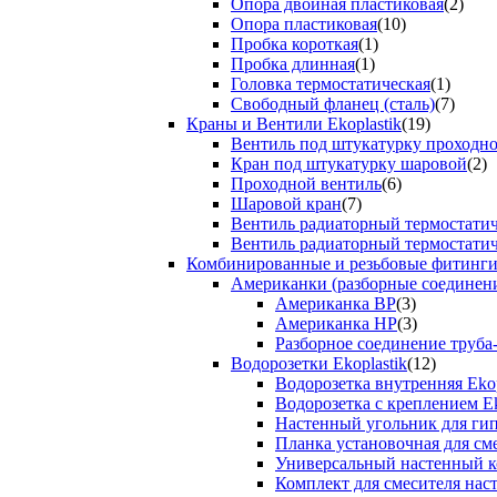
Опора двойная пластиковая
(2)
Опора пластиковая
(10)
Пробка короткая
(1)
Пробка длинная
(1)
Головка термостатическая
(1)
Свободный фланец (сталь)
(7)
Краны и Вентили Ekoplastik
(19)
Вентиль под штукатурку проходно
Кран под штукатурку шаровой
(2)
Проходной вентиль
(6)
Шаровой кран
(7)
Вентиль радиаторный термостати
Вентиль радиаторный термостати
Комбинированные и резьбовые фитинги E
Американки (разборные соединен
Американка ВР
(3)
Американка НР
(3)
Разборное соединение труба
Водорозетки Ekoplastik
(12)
Водорозетка внутренняя Ekop
Водорозетка с креплением Ek
Настенный угольник для ги
Планка установочная для см
Универсальный настенный к
Комплект для смесителя нас