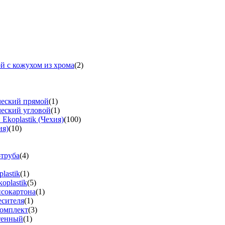
й с кожухом из хрома
(2)
ческий прямой
(1)
ческий угловой
(1)
koplastik (Чехия)
(100)
ия)
(10)
-труба
(4)
lastik
(1)
oplastik
(5)
псокартона
(1)
есителя
(1)
омплект
(3)
тенный
(1)