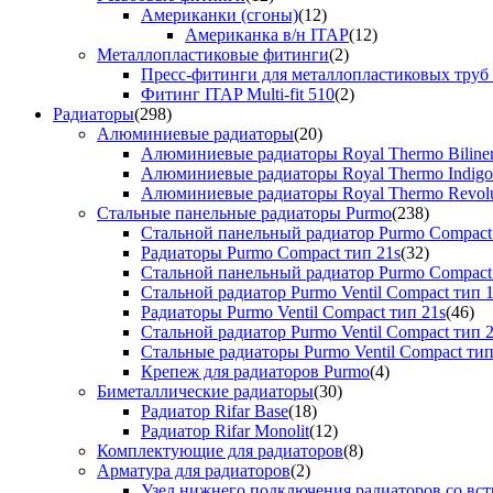
Американки (сгоны)
(12)
Американка в/н ITAP
(12)
Металлопластиковые фитинги
(2)
Пресс-фитинги для металлопластиковых труб
Фитинг ITAP Multi-fit 510
(2)
Радиаторы
(298)
Алюминиевые радиаторы
(20)
Алюминиевые радиаторы Royal Thermo Biline
Алюминиевые радиаторы Royal Thermo Indigo
Алюминиевые радиаторы Royal Thermo Revolu
Стальные панельные радиаторы Purmo
(238)
Стальной панельный радиатор Purmo Compact
Радиаторы Purmo Compact тип 21s
(32)
Стальной панельный радиатор Purmo Compact
Стальной радиатор Purmo Ventil Compact тип 
Радиаторы Purmo Ventil Compact тип 21s
(46)
Стальной радиатор Purmo Ventil Compact тип 
Стальные радиаторы Purmo Ventil Compact тип
Крепеж для радиаторов Purmo
(4)
Биметаллические радиаторы
(30)
Радиатор Rifar Base
(18)
Радиатор Rifar Monolit
(12)
Комплектующие для радиаторов
(8)
Арматура для радиаторов
(2)
Узел нижнего подключения радиаторов со вс