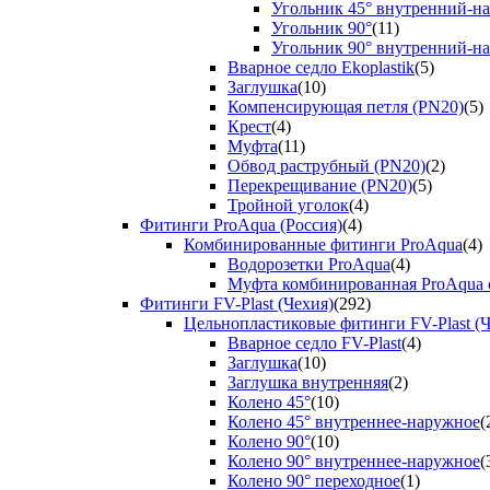
Угольник 45° внутренний-н
Угольник 90°
(11)
Угольник 90° внутренний-н
Вварное седло Ekoplastik
(5)
Заглушка
(10)
Компенсирующая петля (PN20)
(5)
Крест
(4)
Муфта
(11)
Обвод раструбный (PN20)
(2)
Перекрещивание (PN20)
(5)
Тройной уголок
(4)
Фитинги ProAqua (Россия)
(4)
Комбинированные фитинги ProAqua
(4)
Водорозетки ProAqua
(4)
Муфта комбинированная ProAqua с
Фитинги FV-Plast (Чехия)
(292)
Цельнопластиковые фитинги FV-Plast (Ч
Вварное седло FV-Plast
(4)
Заглушка
(10)
Заглушка внутренняя
(2)
Колено 45°
(10)
Колено 45° внутреннее-наружное
(
Колено 90°
(10)
Колено 90° внутреннее-наружное
(
Колено 90° переходное
(1)