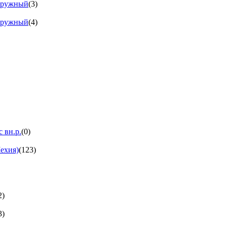
аружный
(3)
аружный
(4)
 вн.р.
(0)
ехия)
(123)
2)
3)