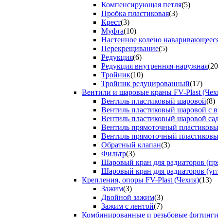
Компенсирующая петля
(5)
Пробка пластиковая
(3)
Крест
(3)
Муфта
(10)
Настенное колено наваривающеес
Перекрещивание
(5)
Редукция
(6)
Редукция внутренняя-наружная
(20
Тройник
(10)
Тройник редуцированный
(17)
Вентили и шаровые краны FV-Plast (Чех
Вентиль пластиковый шаровой
(8)
Вентиль пластиковый шаровой с 
Вентиль пластиковый шаровой са
Вентиль прямоточный пластиков
Вентиль прямоточный пластиков
Обратный клапан
(3)
Фильтр
(3)
Шаровый кран для радиаторов (пр
Шаровый кран для радиаторов (уг
Крепления, опоры FV-Plast (Чехия)
(13)
Зажим
(3)
Двойной зажим
(3)
Зажим с лентой
(7)
Комбинированные и резьбовые фитинг