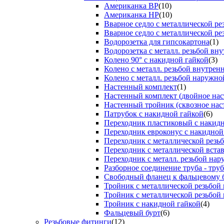
Американка ВР
(10)
Американка НР
(10)
Вварное седло с металлической р
Вварное седло с металлической ре
Водорозетка для гипсокартона
(1)
Водорозетка с металл. резьбой вну
Колено 90° с накидной гайкой
(3)
Колено с металл. резьбой внутрен
Колено с металл. резьбой наружно
Настенный комплект
(1)
Настенный комплект (двойное нас
Настенный тройник (сквозное нас
Патрубок с накидной гайкой
(6)
Переходник пластиковый с накид
Переходник евроконус с накидной
Переходник с металлической резь
Переходник с металлической вста
Переходник с металл. резьбой на
Разборное соединение труба - труб
Свободный фланец к фальцевому 
Тройник с металлической резьбой
Тройник с металлической резьбой
Тройник с накидной гайкой
(4)
Фальцевый бурт
(6)
Резьбовые фитинги
(12)