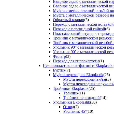
Вварное седло с металлической н
Вварное седло с металлической вн
Муфта с металлической резьбой в
Муфта с металлической резьбой н
Обратный клапан
(3)
Переход с металлической вставкой
Переход с перекидной гайкой
(6)
Пластмассовый штуцер с перекид
Тройник с металлической резьбой
Тройник с металлической резьбой
Угольник 90° с металлической ре
Угольник 90° с металлической рез
Фильтр
(3)
Переход для гипсокартона
(1)
Цельнопластиковые фитинги Ekoplastik 
Буртик
(7)
Муфта переходная Ekoplastik
(25)
Муфта переходная вн/вн
(3)
Муфта переходная наружная
Тройники Ekoplastik
(25)
Тройник
(11)
Тройник переходной
(14)
Угольники Ekoplastik
(30)
Отвод
(2)
Угольник 45°
(10)