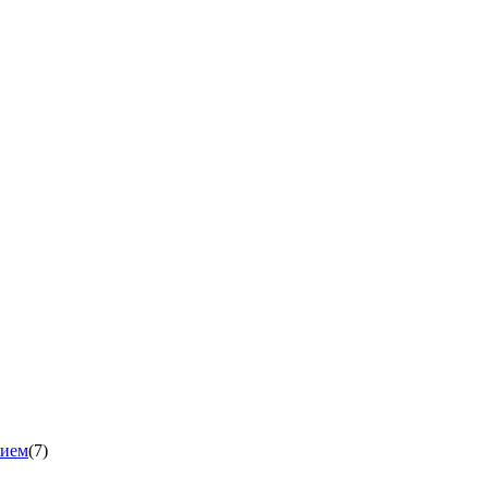
нием
(7)