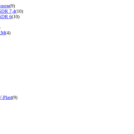
нием
(9)
SDR 7,4
(10)
SDR 6
(10)
)
ERM
(4)
-Plast
(9)