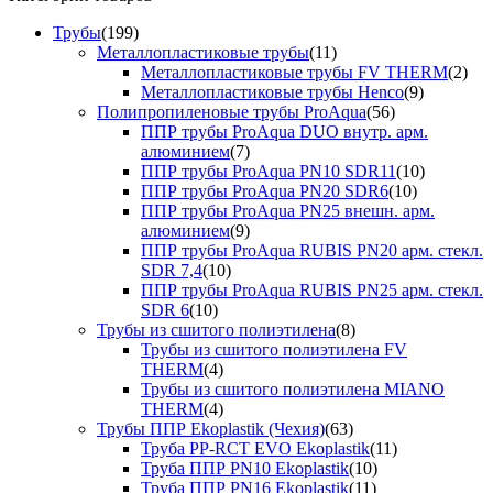
Трубы
(199)
Металлопластиковые трубы
(11)
Металлопластиковые трубы FV THERM
(2)
Металлопластиковые трубы Henco
(9)
Полипропиленовые трубы ProAqua
(56)
ППР трубы ProAqua DUO внутр. арм.
алюминием
(7)
ППР трубы ProAqua PN10 SDR11
(10)
ППР трубы ProAqua PN20 SDR6
(10)
ППР трубы ProAqua PN25 внешн. арм.
алюминием
(9)
ППР трубы ProAqua RUBIS PN20 арм. стекл.
SDR 7,4
(10)
ППР трубы ProAqua RUBIS PN25 арм. стекл.
SDR 6
(10)
Трубы из сшитого полиэтилена
(8)
Трубы из сшитого полиэтилена FV
THERM
(4)
Трубы из сшитого полиэтилена MIANO
THERM
(4)
Трубы ППР Ekoplastik (Чехия)
(63)
Труба PP-RCT EVO Ekoplastik
(11)
Труба ППР PN10 Ekoplastik
(10)
Труба ППР PN16 Ekoplastik
(11)