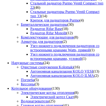
Стальной радиатор Purmo Ventil Compact тип
22
(46)
Стальные радиаторы Purmo Ventil Compact
тип 33
(14)
Крепеж для радиаторов Purmo
(4)
Биметаллические радиаторы
(30)
Радиатор Rifar Base
(18)
Радиатор Rifar Monolit
(12)
Комплектующие для радиаторов
(8)
Арматура для радиаторов
(2)
Узел нижнего подключения радиаторов со
встроенными кранами Watts, прямой
(1)
Узел нижнего подключения радиаторов со
встроенными кранами, угловой
(1)
Наружные системы
(24)
Очистные сооружения Kolomaki
(16)
Автономная канализация KOLO VESI
(13)
Автономная канализация KOLO ILMA
(2)
Погреба
(5)
Кессоны
(3)
Котельное оборудование
(130)
Электрические котлы отопления
(8)
Электрический котел Скат
(8)
Водонагреватели
(25)
Газовые котлы отопления
(41)