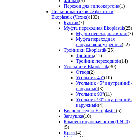
Фильтр
(3)
Переход для гипсокартона
(1)
Цельнопластиковые фитинги
Ekoplastik (Чехия)
(133)
Буртик
(7)
Муфта переходная Ekoplastik
(25)
Муфта переходная вн/вн
(3)
Муфта переходная
наружная-внутренняя
(22)
Тройники Ekoplastik
(25)
Тройник
(11)
Тройник переходной
(14)
Угольники Ekoplastik
(30)
Отвод
(2)
Угольник 45°
(10)
Угольник 45° внутренний-
наружный
(3)
Угольник 90°
(11)
Угольник 90° внутренний-
наружный
(4)
Вварное седло Ekoplastik
(5)
Заглушка
(10)
Компенсирующая петля (PN20)
(5)
Крест
(4)