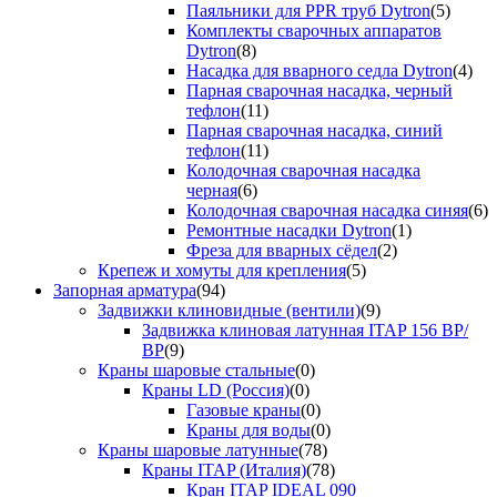
Паяльники для PPR труб Dytron
(5)
Комплекты сварочных аппаратов
Dytron
(8)
Насадка для вварного седла Dytron
(4)
Парная сварочная насадка, черный
тефлон
(11)
Парная сварочная насадка, синий
тефлон
(11)
Колодочная сварочная насадка
черная
(6)
Колодочная сварочная насадка синяя
(6)
Ремонтные насадки Dytron
(1)
Фреза для вварных сёдел
(2)
Крепеж и хомуты для крепления
(5)
Запорная арматура
(94)
Задвижки клиновидные (вентили)
(9)
Задвижка клиновая латунная ITAP 156 ВР/
ВР
(9)
Краны шаровые стальные
(0)
Краны LD (Россия)
(0)
Газовые краны
(0)
Краны для воды
(0)
Краны шаровые латунные
(78)
Краны ITAP (Италия)
(78)
Кран ITAP IDEAL 090