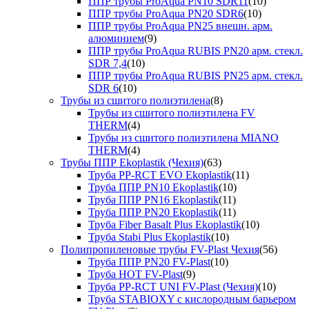
ППР трубы ProAqua PN10 SDR11
(10)
ППР трубы ProAqua PN20 SDR6
(10)
ППР трубы ProAqua PN25 внешн. арм.
алюминием
(9)
ППР трубы ProAqua RUBIS PN20 арм. стекл.
SDR 7,4
(10)
ППР трубы ProAqua RUBIS PN25 арм. стекл.
SDR 6
(10)
Трубы из сшитого полиэтилена
(8)
Трубы из сшитого полиэтилена FV
THERM
(4)
Трубы из сшитого полиэтилена MIANO
THERM
(4)
Трубы ППР Ekoplastik (Чехия)
(63)
Труба PP-RCT EVO Ekoplastik
(11)
Труба ППР PN10 Ekoplastik
(10)
Труба ППР PN16 Ekoplastik
(11)
Труба ППР PN20 Ekoplastik
(11)
Труба Fiber Basalt Plus Ekoplastik
(10)
Труба Stabi Plus Ekoplastik
(10)
Полипропиленовые трубы FV-Plast Чехия
(56)
Труба ППР PN20 FV-Plast
(10)
Труба HOT FV-Plast
(9)
Труба PP-RCT UNI FV-Plast (Чехия)
(10)
Труба STABIOXY с кислородным барьером