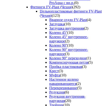
ProAqua с вн.р.
(0)
Фитинги FV-Plast (Чехия)
(292)
Цельнопластиковые фитинги FV-Plast
(Чехия)
(123)
Вварное седло FV-Plast
(4)
Заглушка
(10)
Заглушка внутренняя
(2)
Колено 45°
(10)
Колено 45° внутреннее-
наружное
(2)
Колено 90°
(10)
Колено 90° внутреннее-
наружное
(3)
Колено 90° переходное
(1)
Компенсирующая петля
(5)
Пробка пластиковая
(3)
Крест
(3)
Муфта
(10)
Настенное колено
наваривающееся
(2)
Перекрещивание
(5)
Редукция
(6)
Редукция внутренняя-
наружная
(20)
Тройник
(10)