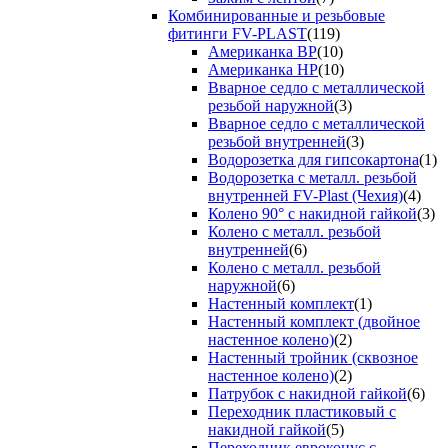
Комбинированные и резьбовые
фитинги FV-PLAST
(119)
Американка ВР
(10)
Американка НР
(10)
Вварное седло с металлической
резьбой наружной
(3)
Вварное седло с металлической
резьбой внутренней
(3)
Водорозетка для гипсокартона
(1)
Водорозетка с металл. резьбой
внутренней FV-Plast (Чехия)
(4)
Колено 90° с накидной гайкой
(3)
Колено с металл. резьбой
внутренней
(6)
Колено с металл. резьбой
наружной
(6)
Настенный комплект
(1)
Настенный комплект (двойное
настенное колено)
(2)
Настенный тройник (сквозное
настенное колено)
(2)
Патрубок с накидной гайкой
(6)
Переходник пластиковый с
накидной гайкой
(5)
Переходник евроконус с