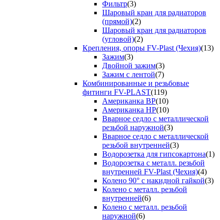
Фильтр
(3)
Шаровый кран для радиаторов
(прямой)
(2)
Шаровый кран для радиаторов
(угловой)
(2)
Крепления, опоры FV-Plast (Чехия)
(13)
Зажим
(3)
Двойной зажим
(3)
Зажим с лентой
(7)
Комбинированные и резьбовые
фитинги FV-PLAST
(119)
Американка ВР
(10)
Американка НР
(10)
Вварное седло с металлической
резьбой наружной
(3)
Вварное седло с металлической
резьбой внутренней
(3)
Водорозетка для гипсокартона
(1)
Водорозетка с металл. резьбой
внутренней FV-Plast (Чехия)
(4)
Колено 90° с накидной гайкой
(3)
Колено с металл. резьбой
внутренней
(6)
Колено с металл. резьбой
наружной
(6)