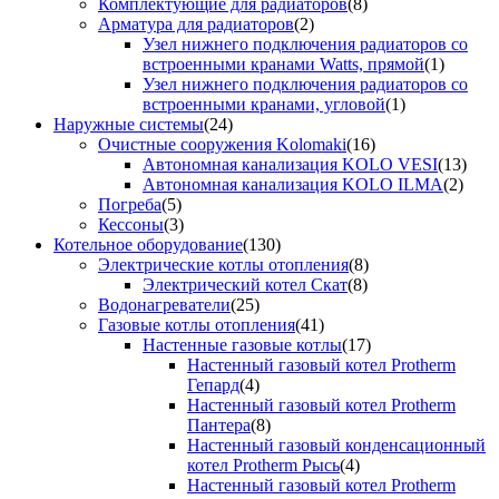
Комплектующие для радиаторов
(8)
Арматура для радиаторов
(2)
Узел нижнего подключения радиаторов со
встроенными кранами Watts, прямой
(1)
Узел нижнего подключения радиаторов со
встроенными кранами, угловой
(1)
Наружные системы
(24)
Очистные сооружения Kolomaki
(16)
Автономная канализация KOLO VESI
(13)
Автономная канализация KOLO ILMA
(2)
Погреба
(5)
Кессоны
(3)
Котельное оборудование
(130)
Электрические котлы отопления
(8)
Электрический котел Скат
(8)
Водонагреватели
(25)
Газовые котлы отопления
(41)
Настенные газовые котлы
(17)
Настенный газовый котел Protherm
Гепард
(4)
Настенный газовый котел Protherm
Пантера
(8)
Настенный газовый конденсационный
котел Protherm Рысь
(4)
Настенный газовый котел Protherm