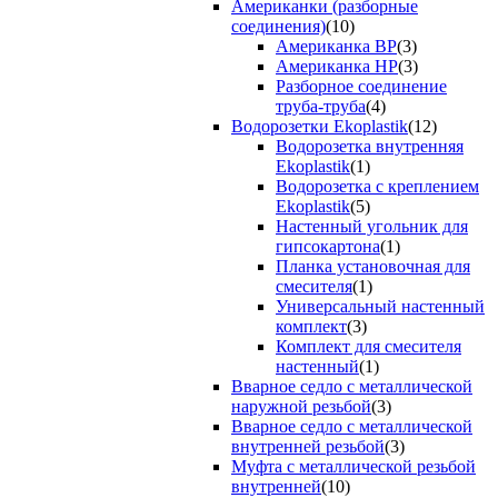
Американки (разборные
соединения)
(10)
Американка ВР
(3)
Американка НР
(3)
Разборное соединение
труба-труба
(4)
Водорозетки Ekoplastik
(12)
Водорозетка внутренняя
Ekoplastik
(1)
Водорозетка с креплением
Ekoplastik
(5)
Настенный угольник для
гипсокартона
(1)
Планка установочная для
смесителя
(1)
Универсальный настенный
комплект
(3)
Комплект для смесителя
настенный
(1)
Вварное седло с металлической
наружной резьбой
(3)
Вварное седло с металлической
внутренней резьбой
(3)
Муфта с металлической резьбой
внутренней
(10)