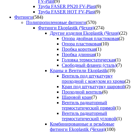
FV-Plast
(9)
Труба FASER PN20 FV-Plast
(9)
Труба FASER HOT FV-Plast
(9)
Фитинги
(584)
Полипропиленовые фитинги
(570)
Фитинги Ekoplastik (Чехия)
(274)
Другие изделия Ekoplastik (Чехия)
(22)
Опора двойная пластиковая
(2)
Опора пластиковая
(10)
Пробка короткая
(1)
Пробка длинная
(1)
Головка термостатическая
(1)
Свободный фланец (сталь)
(7)
Краны и Вентили Ekoplastik
(19)
Вентиль под штукатурку
проходной с кожухом из хрома
(2)
Кран под штукатурку шаровой
(2)
Проходной вентиль
(6)
Шаровой кран
(7)
Вентиль радиаторный
термостатический прямой
(1)
Вентиль радиаторный
термостатический угловой
(1)
Комбинированные и резьбовые
фитинги Ekoplastik (Чехия)
(100)