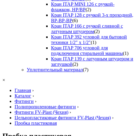
Кран ITAP MINI 126 с ручкой-
флажком, НР/ВР
(2)
Кран ITAP 128 с ручкой 3-х проходной,
ВР-ВР-ВР
(6)
Кран ITAP 166 с ручкой сливной с
латунным штуцером
(2)
Кран ITAP 392 угловой для бытовой
техники 1/2" х 1/2"
(1)
Кран ITAP 706 угловой для
подключения стиральной машины
(1)
Кран ITAP 139 с латунным штуцером и
заглушкой
(2)
Уплотнительный материал
(7)
×
Главная
›
Каталог
›
Фитинги
›
Полипропиленовые фитинги
›
Фитинги FV-Plast (Чехия)
›
Цельнопластиковые фитинги FV-Plast (Чехия)
›
Пробка пластиковая
Пробка пластиковая