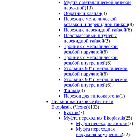
Муфта с металлической резьбой
наружной
(13)
Обратный клапан
(3)
Переход с металлической
вставкой и перекидной гайкой
(8)
Переход с перекидной гайкой
(6)
Пластмассовый штуцер с
перекидной гайкой
(3)
Тройник с металлической
резьбой наружной
(6)
Тройник с металлической
резьбой внутренней
(6)
Угольник 90° с металлической
резьбой наружной
(6)
Угольник 90° с металлической
резьбой внутренней
(6)
Фильтр
(3)
Переход для гипсокартона
(1)
Цельнопластиковые фитинги
Ekoplastik (Чехия)
(133)
Буртик
(7)
Муфта переходная Ekoplastik
(25)
Муфта переходная вн/вн
(3)
Муфта переходная
наружная-внутренняя
(22)