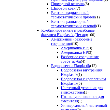
Проходной вентиль
(6)
Шаровой кран
(7)
Вентиль радиаторный
термостатический прямой
(1)
Вентиль радиаторный
термостатический угловой
(1)
Комбинированные и резьбовые
фитинги Ekoplastik (Чехия)
(100)
Американки (разборные
соединения)
(10)
Американка ВР
(3)
Американка НР
(3)
Разборное соединение
труба-труба
(4)
Водорозетки Ekoplastik
(12)
Водорозетка внутренняя
Ekoplastik
(1)
Водорозетка с креплением
Ekoplastik
(5)
Настенный угольник для
гипсокартона
(1)
Планка установочная для
смесителя
(1)
Универсальный настенный
комплект
(3)