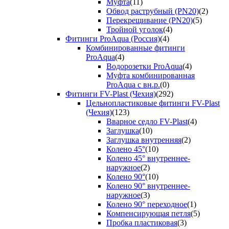
Муфта
(11)
Обвод раструбный (PN20)
(2)
Перекрещивание (PN20)
(5)
Тройной уголок
(4)
Фитинги ProAqua (Россия)
(4)
Комбинированные фитинги
ProAqua
(4)
Водорозетки ProAqua
(4)
Муфта комбинированная
ProAqua с вн.р.
(0)
Фитинги FV-Plast (Чехия)
(292)
Цельнопластиковые фитинги FV-Plast
(Чехия)
(123)
Вварное седло FV-Plast
(4)
Заглушка
(10)
Заглушка внутренняя
(2)
Колено 45°
(10)
Колено 45° внутреннее-
наружное
(2)
Колено 90°
(10)
Колено 90° внутреннее-
наружное
(3)
Колено 90° переходное
(1)
Компенсирующая петля
(5)
Пробка пластиковая
(3)