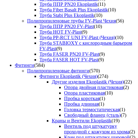
Труба ППР PN20 Ekoplastik
(11)
Труба Fiber Basalt Plus Ekoplastik
(10)
Труба Stabi Plus Ekoplastik
(10)
Полипропиленовые трубы FV-Plast Чехия
(56)
Труба ППР PN20 FV-Plast
(10)
Труба HOT FV-Plast
(9)
Труба PP-RCT UNI FV-Plast (Чехия)
(10)
Труба STABIOXY с кислородным барьером
FV-Plast
(9)
Труба FASER PN20 FV-Plast
(9)
Труба FASER HOT FV-Plast
(9)
Фитинги
(584)
Полипропиленовые фитинги
(570)
Фитинги Ekoplastik (Чехия)
(274)
Другие изделия Ekoplastik (Чехия)
(22)
Опора двойная пластиковая
(2)
Опора пластиковая
(10)
Пробка короткая
(1)
Пробка длинная
(1)
Головка термостатическая
(1)
Свободный фланец (сталь)
(7)
Краны и Вентили Ekoplastik
(19)
Вентиль под штукатурку
проходной с кожухом из хрома
(2)
Кран под штукатурку шаровой
(2)