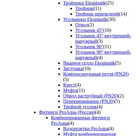
Тройники Ekoplastik
(25)
Тройник
(11)
Тройник переходной
(14)
Угольники Ekoplastik
(30)
Отвод
(2)
Угольник 45°
(10)
Угольник 45° внутренний-
наружный
(3)
Угольник 90°
(11)
Угольник 90° внутренний-
наружный
(4)
Вварное седло Ekoplastik
(5)
Заглушка
(10)
Компенсирующая петля (PN20)
(5)
Крест
(4)
Муфта
(11)
Обвод раструбный (PN20)
(2)
Перекрещивание (PN20)
(5)
Тройной уголок
(4)
Фитинги ProAqua (Россия)
(4)
Комбинированные фитинги
ProAqua
(4)
Водорозетки ProAqua
(4)
Муфта комбинированная