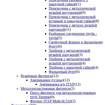
накидной гайкой
(1)
Переходник с металлической
резьбой внутренней
(9)
Переходник с металлической
вставкой и накидной гайкой
(8)
Переходник с металл. резьбой
наружной
(11)
Разборное соединение труба -
труба
(5)
Свободный фланец к фальцевому
бурту
(6)
Тройник с металлической
резьбой наружной
(3)
Тройник с металлической
резьбой внутренней
(4)
Тройник с накидной гайкой
(4)
Фальцевый бурт
(6)
Резьбовые фитинги
(12)
Американки (сгоны)
(12)
Американка в/н ITAP
(12)
Металлопластиковые фитинги
(2)
Пресс-фитинги для металлопластиковых
труб Tiemme
(0)
Фитинг ITAP Multi-fit 510
(2)