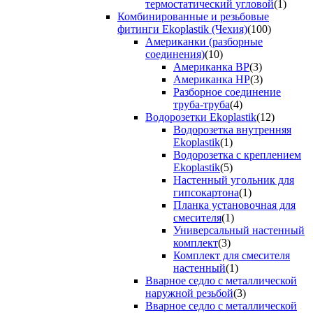
термостатический угловой
(1)
Комбинированные и резьбовые
фитинги Ekoplastik (Чехия)
(100)
Американки (разборные
соединения)
(10)
Американка ВР
(3)
Американка НР
(3)
Разборное соединение
труба-труба
(4)
Водорозетки Ekoplastik
(12)
Водорозетка внутренняя
Ekoplastik
(1)
Водорозетка с креплением
Ekoplastik
(5)
Настенный угольник для
гипсокартона
(1)
Планка установочная для
смесителя
(1)
Универсальный настенный
комплект
(3)
Комплект для смесителя
настенный
(1)
Вварное седло с металлической
наружной резьбой
(3)
Вварное седло с металлической