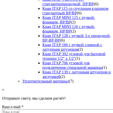
стандартнопроходной, НР/ВР
(6)
Кран ITAP 115 со спускным клапаном
стандартный ВР/ВР
(6)
Кран ITAP MINI 125 с ручкой-
флажком, ВР/ВР
(2)
Кран ITAP MINI 126 с ручкой-
флажком, НР/ВР
(2)
Кран ITAP 128 с ручкой 3-х проходной,
ВР-ВР-ВР
(6)
Кран ITAP 166 с ручкой сливной с
латунным штуцером
(2)
Кран ITAP 392 угловой для бытовой
техники 1/2" х 1/2"
(1)
Кран ITAP 706 угловой для
подключения стиральной машины
(1)
Кран ITAP 139 с латунным штуцером и
заглушкой
(2)
Уплотнительный материал
(7)
×
Отправьте смету, мы сделаем расчёт!
Ваш e-mail
*