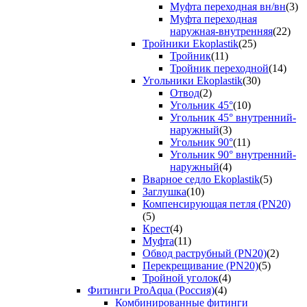
Муфта переходная вн/вн
(3)
Муфта переходная
наружная-внутренняя
(22)
Тройники Ekoplastik
(25)
Тройник
(11)
Тройник переходной
(14)
Угольники Ekoplastik
(30)
Отвод
(2)
Угольник 45°
(10)
Угольник 45° внутренний-
наружный
(3)
Угольник 90°
(11)
Угольник 90° внутренний-
наружный
(4)
Вварное седло Ekoplastik
(5)
Заглушка
(10)
Компенсирующая петля (PN20)
(5)
Крест
(4)
Муфта
(11)
Обвод раструбный (PN20)
(2)
Перекрещивание (PN20)
(5)
Тройной уголок
(4)
Фитинги ProAqua (Россия)
(4)
Комбинированные фитинги