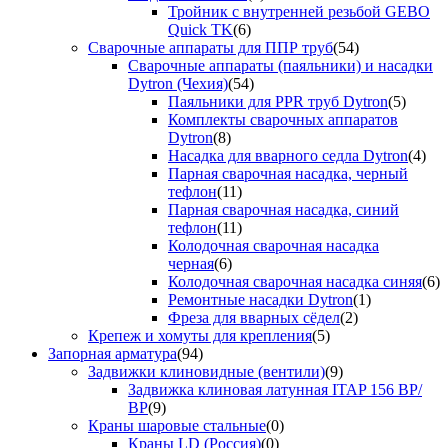
Тройник с внутренней резьбой GEBO
Quick TK
(6)
Сварочные аппараты для ППР труб
(54)
Сварочные аппараты (паяльники) и насадки
Dytron (Чехия)
(54)
Паяльники для PPR труб Dytron
(5)
Комплекты сварочных аппаратов
Dytron
(8)
Насадка для вварного седла Dytron
(4)
Парная сварочная насадка, черный
тефлон
(11)
Парная сварочная насадка, синий
тефлон
(11)
Колодочная сварочная насадка
черная
(6)
Колодочная сварочная насадка синяя
(6)
Ремонтные насадки Dytron
(1)
Фреза для вварных сёдел
(2)
Крепеж и хомуты для крепления
(5)
Запорная арматура
(94)
Задвижки клиновидные (вентили)
(9)
Задвижка клиновая латунная ITAP 156 ВР/
ВР
(9)
Краны шаровые стальные
(0)
Краны LD (Россия)
(0)