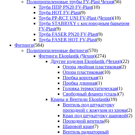
Полипропиленовые трубы FV-Plast Чехия
(56)
Труба ППР PN20 FV-Plast
(10)
Труба HOT FV-Plast
(9)
Труба PP-RCT UNI FV-Plast (Чехия)
(10)
Труба STABIOXY с кислородным барьером
FV-Plast
(9)
Труба FASER PN20 FV-Plast
(9)
Труба FASER HOT FV-Plast
(9)
Фитинги
(584)
Полипропиленовые фитинги
(570)
Фитинги Ekoplastik (Чехия)
(274)
Другие изделия Ekoplastik (Чехия)
(22)
Опора двойная пластиковая
(2)
Опора пластиковая
(10)
Пробка короткая
(1)
Пробка длинная
(1)
Головка термостатическая
(1)
Свободный фланец (сталь)
(7)
Краны и Вентили Ekoplastik
(19)
Вентиль под штукатурку
проходной с кожухом из хрома
(2)
Кран под штукатурку шаровой
(2)
Проходной вентиль
(6)
Шаровой кран
(7)
Вентиль радиаторный