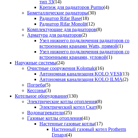
тип 33
(14)
Крепеж для радиаторов Purmo
(4)
Биметаллические радиаторы
(30)
Радиатор Rifar Base
(18)
Радиатор Rifar Monolit
(12)
Комплектующие для радиаторов
(8)
Арматура для радиаторов
(2)
Узел нижнего подключения радиаторов со
встроенными кранами Watts, прямой
(1)
Узел нижнего подключения радиаторов со
встроенными кранами, угловой
(1)
Наружные системы
(24)
Очистные сооружения Kolomaki
(16)
Автономная канализация KOLO VESI
(13)
Автономная канализация KOLO ILMA
(2)
Погреба
(5)
Кессоны
(3)
Котельное оборудование
(130)
Электрические котлы отопления
(8)
Электрический котел Скат
(8)
Водонагреватели
(25)
Газовые котлы отопления
(41)
Настенные газовые котлы
(17)
Настенный газовый котел Protherm
Гепард
(4)