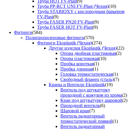
Труба HOT FV-Plast
(9)
Труба PP-RCT UNI FV-Plast (Чехия)
(10)
Труба STABIOXY с кислородным барьером
FV-Plast
(9)
Труба FASER PN20 FV-Plast
(9)
Труба FASER HOT FV-Plast
(9)
Фитинги
(584)
Полипропиленовые фитинги
(570)
Фитинги Ekoplastik (Чехия)
(274)
Другие изделия Ekoplastik (Чехия)
(22)
Опора двойная пластиковая
(2)
Опора пластиковая
(10)
Пробка короткая
(1)
Пробка длинная
(1)
Головка термостатическая
(1)
Свободный фланец (сталь)
(7)
Краны и Вентили Ekoplastik
(19)
Вентиль под штукатурку
проходной с кожухом из хрома
(2)
Кран под штукатурку шаровой
(2)
Проходной вентиль
(6)
Шаровой кран
(7)
Вентиль радиаторный
термостатический прямой
(1)
Вентиль радиаторный