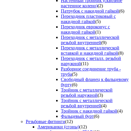
Настенный тройник (сквозное
настенное колено)
(2)
Патрубок с накидной гайкой
(6)
Переходник пластиковый с
накидной гайкой
(5)
Переходник евроконус с
накидной гайкой
(1)
Переходник с металлической
резьбой внутренней
(9)
Переходник с металлической
вставкой и накидной гайкой
(8)
Переходник с металл. резьбой
наружной
(11)
Разборное соединение труба -
труба
(5)
Свободный фланец к фальцевому
бурту
(6)
Тройник с металлической
резьбой наружной
(3)
Тройник с металлической
резьбой внутренней
(4)
Тройник с накидной гайкой
(4)
Фальцевый бурт
(6)
Резьбовые фитинги
(12)
Американки (сгоны)
(12)