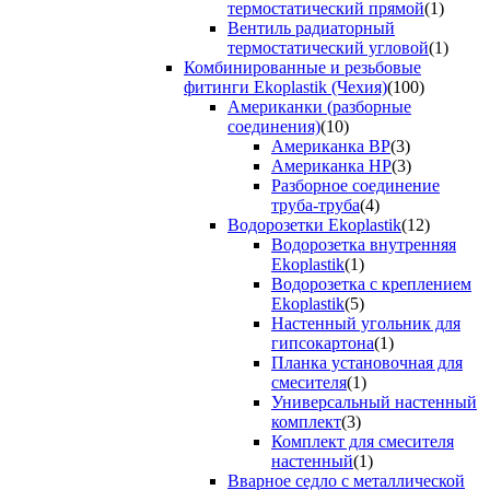
термостатический прямой
(1)
Вентиль радиаторный
термостатический угловой
(1)
Комбинированные и резьбовые
фитинги Ekoplastik (Чехия)
(100)
Американки (разборные
соединения)
(10)
Американка ВР
(3)
Американка НР
(3)
Разборное соединение
труба-труба
(4)
Водорозетки Ekoplastik
(12)
Водорозетка внутренняя
Ekoplastik
(1)
Водорозетка с креплением
Ekoplastik
(5)
Настенный угольник для
гипсокартона
(1)
Планка установочная для
смесителя
(1)
Универсальный настенный
комплект
(3)
Комплект для смесителя
настенный
(1)
Вварное седло с металлической