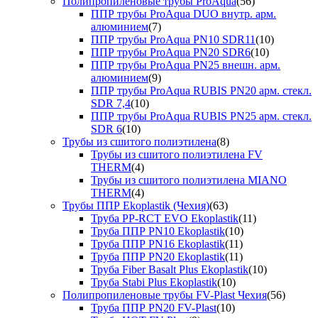
Полипропиленовые трубы ProAqua
(56)
ППР трубы ProAqua DUO внутр. арм.
алюминием
(7)
ППР трубы ProAqua PN10 SDR11
(10)
ППР трубы ProAqua PN20 SDR6
(10)
ППР трубы ProAqua PN25 внешн. арм.
алюминием
(9)
ППР трубы ProAqua RUBIS PN20 арм. стекл.
SDR 7,4
(10)
ППР трубы ProAqua RUBIS PN25 арм. стекл.
SDR 6
(10)
Трубы из сшитого полиэтилена
(8)
Трубы из сшитого полиэтилена FV
THERM
(4)
Трубы из сшитого полиэтилена MIANO
THERM
(4)
Трубы ППР Ekoplastik (Чехия)
(63)
Труба PP-RCT EVO Ekoplastik
(11)
Труба ППР PN10 Ekoplastik
(10)
Труба ППР PN16 Ekoplastik
(11)
Труба ППР PN20 Ekoplastik
(11)
Труба Fiber Basalt Plus Ekoplastik
(10)
Труба Stabi Plus Ekoplastik
(10)
Полипропиленовые трубы FV-Plast Чехия
(56)
Труба ППР PN20 FV-Plast
(10)