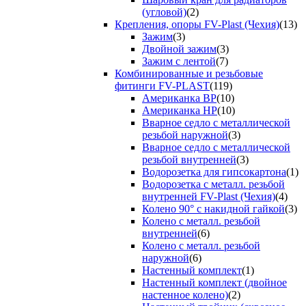
(угловой)
(2)
Крепления, опоры FV-Plast (Чехия)
(13)
Зажим
(3)
Двойной зажим
(3)
Зажим с лентой
(7)
Комбинированные и резьбовые
фитинги FV-PLAST
(119)
Американка ВР
(10)
Американка НР
(10)
Вварное седло с металлической
резьбой наружной
(3)
Вварное седло с металлической
резьбой внутренней
(3)
Водорозетка для гипсокартона
(1)
Водорозетка с металл. резьбой
внутренней FV-Plast (Чехия)
(4)
Колено 90° с накидной гайкой
(3)
Колено с металл. резьбой
внутренней
(6)
Колено с металл. резьбой
наружной
(6)
Настенный комплект
(1)
Настенный комплект (двойное
настенное колено)
(2)