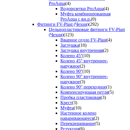
ProAqua
(4)
Водорозетки ProAqua
(4)
Муфта комбинированная
ProAqua с вн.р.
(0)
Фитинги FV-Plast (Чехия)
(292)
Цельнопластиковые фитинги FV-Plast
(Чехия)
(123)
Вварное седло FV-Plast
(4)
Заглушка
(10)
Заглушка внутренняя
(2)
Колено 45°
(10)
Колено 45° внутреннее-
наружное
(2)
Колено 90°
(10)
Колено 90° внутреннее-
наружное
(3)
Колено 90° переходное
(1)
Компенсирующая петля
(5)
Пробка пластиковая
(3)
Крест
(3)
Муфта
(10)
Настенное колено
наваривающееся
(2)
Перекрещивание
(5)
Редукция
(6)