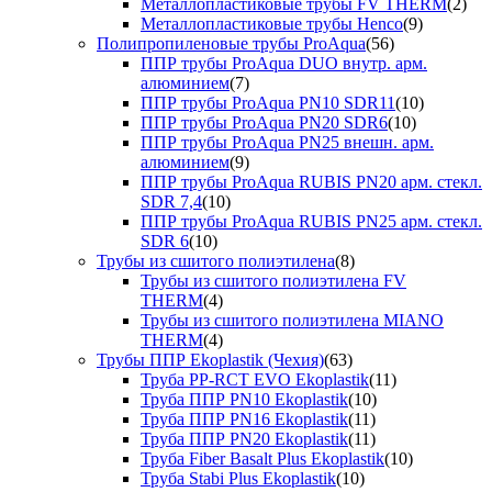
Металлопластиковые трубы FV THERM
(2)
Металлопластиковые трубы Henco
(9)
Полипропиленовые трубы ProAqua
(56)
ППР трубы ProAqua DUO внутр. арм.
алюминием
(7)
ППР трубы ProAqua PN10 SDR11
(10)
ППР трубы ProAqua PN20 SDR6
(10)
ППР трубы ProAqua PN25 внешн. арм.
алюминием
(9)
ППР трубы ProAqua RUBIS PN20 арм. стекл.
SDR 7,4
(10)
ППР трубы ProAqua RUBIS PN25 арм. стекл.
SDR 6
(10)
Трубы из сшитого полиэтилена
(8)
Трубы из сшитого полиэтилена FV
THERM
(4)
Трубы из сшитого полиэтилена MIANO
THERM
(4)
Трубы ППР Ekoplastik (Чехия)
(63)
Труба PP-RCT EVO Ekoplastik
(11)
Труба ППР PN10 Ekoplastik
(10)
Труба ППР PN16 Ekoplastik
(11)
Труба ППР PN20 Ekoplastik
(11)
Труба Fiber Basalt Plus Ekoplastik
(10)
Труба Stabi Plus Ekoplastik
(10)