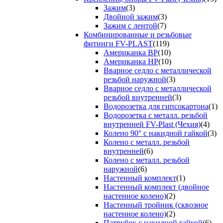
Зажим
(3)
Двойной зажим
(3)
Зажим с лентой
(7)
Комбинированные и резьбовые
фитинги FV-PLAST
(119)
Американка ВР
(10)
Американка НР
(10)
Вварное седло с металлической
резьбой наружной
(3)
Вварное седло с металлической
резьбой внутренней
(3)
Водорозетка для гипсокартона
(1)
Водорозетка с металл. резьбой
внутренней FV-Plast (Чехия)
(4)
Колено 90° с накидной гайкой
(3)
Колено с металл. резьбой
внутренней
(6)
Колено с металл. резьбой
наружной
(6)
Настенный комплект
(1)
Настенный комплект (двойное
настенное колено)
(2)
Настенный тройник (сквозное
настенное колено)
(2)
Патрубок с накидной гайкой
(6)