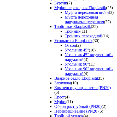
Буртик
(7)
Муфта переходная Ekoplastik
(25)
Муфта переходная вн/вн
(3)
Муфта переходная
наружная-внутренняя
(22)
Тройники Ekoplastik
(25)
Тройник
(11)
Тройник переходной
(14)
Угольники Ekoplastik
(30)
Отвод
(2)
Угольник 45°
(10)
Угольник 45° внутренний-
наружный
(3)
Угольник 90°
(11)
Угольник 90° внутренний-
наружный
(4)
Вварное седло Ekoplastik
(5)
Заглушка
(10)
Компенсирующая петля (PN20)
(5)
Крест
(4)
Муфта
(11)
Обвод раструбный (PN20)
(2)
Перекрещивание (PN20)
(5)
Тройной уголок
(4)