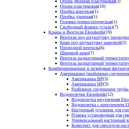
Опора двойная пластиковая
(2)
Опора пластиковая
(10)
Пробка короткая
(1)
Пробка длинная
(1)
Головка термостатическая
(1)
Свободный фланец (сталь)
(7)
Краны и Вентили Ekoplastik
(19)
Вентиль под штукатурку проходно
Кран под штукатурку шаровой
(2)
Проходной вентиль
(6)
Шаровой кран
(7)
Вентиль радиаторный термостати
Вентиль радиаторный термостати
Комбинированные и резьбовые фитинги E
Американки (разборные соединен
Американка ВР
(3)
Американка НР
(3)
Разборное соединение труба
Водорозетки Ekoplastik
(12)
Водорозетка внутренняя Ekop
Водорозетка с креплением Ek
Настенный угольник для ги
Планка установочная для см
Универсальный настенный к
Комплект для смесителя нас