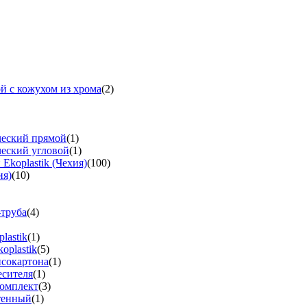
й с кожухом из хрома
(2)
ческий прямой
(1)
ческий угловой
(1)
koplastik (Чехия)
(100)
ия)
(10)
-труба
(4)
lastik
(1)
oplastik
(5)
псокартона
(1)
есителя
(1)
омплект
(3)
тенный
(1)