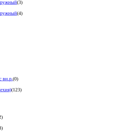
аружный
(3)
аружный
(4)
 вн.р.
(0)
ехия)
(123)
2)
3)