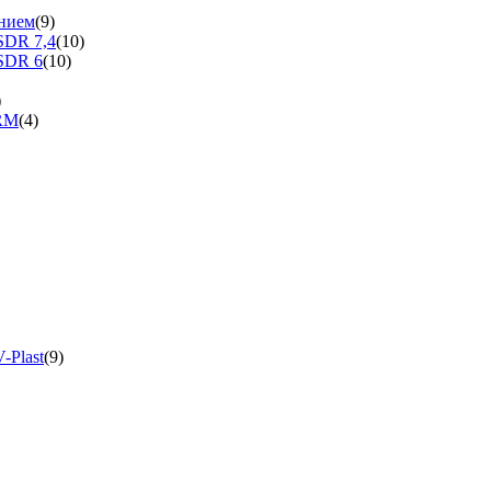
нием
(9)
SDR 7,4
(10)
SDR 6
(10)
)
ERM
(4)
-Plast
(9)