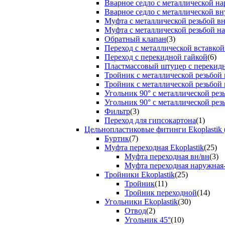
Вварное седло с металлической н
Вварное седло с металлической вн
Муфта с металлической резьбой в
Муфта с металлической резьбой н
Обратный клапан
(3)
Переход с металлической вставкой
Переход с перекидной гайкой
(6)
Пластмассовый штуцер с перекид
Тройник с металлической резьбой
Тройник с металлической резьбой
Угольник 90° с металлической ре
Угольник 90° с металлической рез
Фильтр
(3)
Переход для гипсокартона
(1)
Цельнопластиковые фитинги Ekoplastik 
Буртик
(7)
Муфта переходная Ekoplastik
(25)
Муфта переходная вн/вн
(3)
Муфта переходная наружная
Тройники Ekoplastik
(25)
Тройник
(11)
Тройник переходной
(14)
Угольники Ekoplastik
(30)
Отвод
(2)
Угольник 45°
(10)