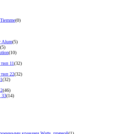
 Tiemme
(0)
r Alum
(5)
(5)
tion
(10)
 тип 11
(32)
 тип 22
(32)
11
(32)
22
(46)
 33
(14)
троенными кранами Watts, прямой
(1)