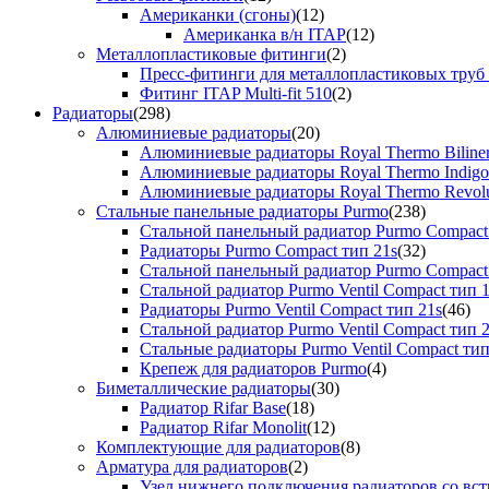
Американки (сгоны)
(12)
Американка в/н ITAP
(12)
Металлопластиковые фитинги
(2)
Пресс-фитинги для металлопластиковых труб
Фитинг ITAP Multi-fit 510
(2)
Радиаторы
(298)
Алюминиевые радиаторы
(20)
Алюминиевые радиаторы Royal Thermo Biline
Алюминиевые радиаторы Royal Thermo Indigo
Алюминиевые радиаторы Royal Thermo Revolu
Стальные панельные радиаторы Purmo
(238)
Стальной панельный радиатор Purmo Compact
Радиаторы Purmo Compact тип 21s
(32)
Стальной панельный радиатор Purmo Compact
Стальной радиатор Purmo Ventil Compact тип 
Радиаторы Purmo Ventil Compact тип 21s
(46)
Стальной радиатор Purmo Ventil Compact тип 
Стальные радиаторы Purmo Ventil Compact тип
Крепеж для радиаторов Purmo
(4)
Биметаллические радиаторы
(30)
Радиатор Rifar Base
(18)
Радиатор Rifar Monolit
(12)
Комплектующие для радиаторов
(8)
Арматура для радиаторов
(2)
Узел нижнего подключения радиаторов со вс