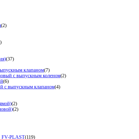
я
(2)
)
ия)
(37)
выпускным клапаном
(7)
довый с выпускным коленом
(2)
ый
(6)
ый с выпускным клапаном
(4)
ямой)
(2)
ловой)
(2)
и FV-PLAST
(119)