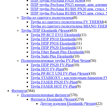
ППР трубы ProAqua PN20 SDR6
(10)
ППР трубы ProAqua PN25 внешн. арм. алюми
ППР трубы ProAqua RUBIS PN20 арм. стекл. 
ППР трубы ProAqua RUBIS PN25 арм. стекл. 
Трубы из сшитого полиэтилена
(8)
Трубы из сшитого полиэтилена FV THERM
(4
Трубы из сшитого полиэтилена MIANO TH
Трубы ППР Ekoplastik (Чехия)
(63)
Труба PP-RCT EVO Ekoplastik
(11)
Труба ППР PN10 Ekoplastik
(10)
Труба ППР PN16 Ekoplastik
(11)
Труба ППР PN20 Ekoplastik
(11)
Труба Fiber Basalt Plus Ekoplastik
(10)
Труба Stabi Plus Ekoplastik
(10)
Полипропиленовые трубы FV-Plast Чехия
(56)
Труба ППР PN20 FV-Plast
(10)
Труба HOT FV-Plast
(9)
Труба PP-RCT UNI FV-Plast (Чехия)
(10)
Труба STABIOXY с кислородным барьером FV
Труба FASER PN20 FV-Plast
(9)
Труба FASER HOT FV-Plast
(9)
Фитинги
(584)
Полипропиленовые фитинги
(570)
Фитинги Ekoplastik (Чехия)
(274)
Другие изделия Ekoplastik (Чехия)
(22)