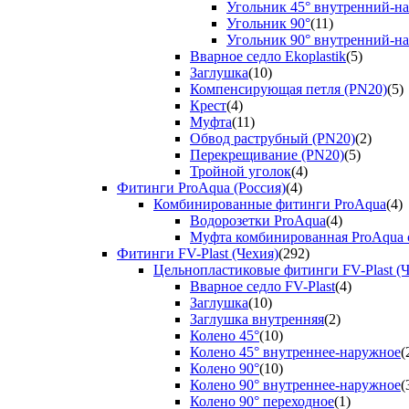
Угольник 45° внутренний-н
Угольник 90°
(11)
Угольник 90° внутренний-н
Вварное седло Ekoplastik
(5)
Заглушка
(10)
Компенсирующая петля (PN20)
(5)
Крест
(4)
Муфта
(11)
Обвод раструбный (PN20)
(2)
Перекрещивание (PN20)
(5)
Тройной уголок
(4)
Фитинги ProAqua (Россия)
(4)
Комбинированные фитинги ProAqua
(4)
Водорозетки ProAqua
(4)
Муфта комбинированная ProAqua с
Фитинги FV-Plast (Чехия)
(292)
Цельнопластиковые фитинги FV-Plast (Ч
Вварное седло FV-Plast
(4)
Заглушка
(10)
Заглушка внутренняя
(2)
Колено 45°
(10)
Колено 45° внутреннее-наружное
(
Колено 90°
(10)
Колено 90° внутреннее-наружное
(
Колено 90° переходное
(1)