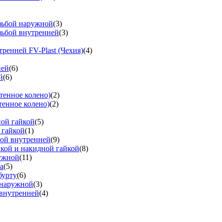
езьбой наружной
(3)
зьбой внутренней
(3)
тренней FV-Plast (Чехия)
(4)
ней
(6)
й
(6)
тенное колено)
(2)
тенное колено)
(2)
ной гайкой
(5)
 гайкой
(1)
бой внутренней
(9)
вкой и накидной гайкой
(8)
ружной
(11)
а
(5)
бурту
(6)
 наружной
(3)
 внутренней
(4)