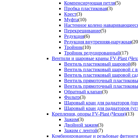
Компенсирующая петля
(5)
Пробка пластиковая
(3)
Крест
(3)
Муфта
(10)
Настенное колено наваривающеес
Перекрещивание
(5)
Редукция
(6)
Редукция внутренняя-наружная
(20
Тройник
(10)
Тройник редуцированный
(17)
Вентили и шаровые краны FV-Plast (Чех
Вентиль пластиковый шаровой
(8)
Вентиль пластиковый шаровой с 
Вентиль пластиковый шаровой са
Вентиль прямоточный пластиков
Вентиль прямоточный пластиков
Обратный клапан
(3)
Фильтр
(3)
Шаровый кран для радиаторов (пр
Шаровый кран для радиаторов (уг
Крепления, опоры FV-Plast (Чехия)
(13)
Зажим
(3)
Двойной зажим
(3)
Зажим с лентой
(7)
Комбинированные и резьбовые фитинг