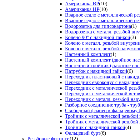
Американка ВР
(10)
Американка НР
(10)
Вварное седло с металлической р
Вварное седло с металлической ре
Водорозетка для гипсокартона
(1)
Водорозетка с металл. резьбой вну
Колено 90° с накидной гайкой
(3)
Колено с металл. резьбой внутрен
Колено с металл. резьбой наружно
Настенный комплект
(1)
Настенный комплект (двойное нас
Настенный тройник (сквозное нас
Патрубок с накидной гайкой
(6)
Переходник пластиковый с накид
Переходник евроконус с накидной
Переходник с металлической резь
Переходник с металлической вста
Переходник с металл. резьбой на
Разборное соединение труба - труб
Свободный фланец к фальцевому 
Тройник с металлической резьбой
Тройник с металлической резьбой
Тройник с накидной гайкой
(4)
Фальцевый бурт
(6)
Резьбовые фитинги
(12)