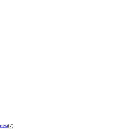
нием
(7)