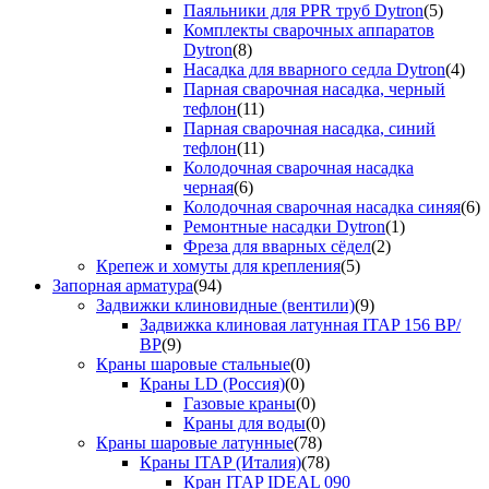
Паяльники для PPR труб Dytron
(5)
Комплекты сварочных аппаратов
Dytron
(8)
Насадка для вварного седла Dytron
(4)
Парная сварочная насадка, черный
тефлон
(11)
Парная сварочная насадка, синий
тефлон
(11)
Колодочная сварочная насадка
черная
(6)
Колодочная сварочная насадка синяя
(6)
Ремонтные насадки Dytron
(1)
Фреза для вварных сёдел
(2)
Крепеж и хомуты для крепления
(5)
Запорная арматура
(94)
Задвижки клиновидные (вентили)
(9)
Задвижка клиновая латунная ITAP 156 ВР/
ВР
(9)
Краны шаровые стальные
(0)
Краны LD (Россия)
(0)
Газовые краны
(0)
Краны для воды
(0)
Краны шаровые латунные
(78)
Краны ITAP (Италия)
(78)
Кран ITAP IDEAL 090