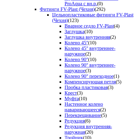
ProAqua с вн.р.
(0)
Фитинги FV-Plast (Чехия)
(292)
Цельнопластиковые фитинги FV-Plast
(Чехия)
(123)
Вварное седло FV-Plast
(4)
Заглушка
(10)
Заглушка внутренняя
(2)
Колено 45°
(10)
Колено 45° внутреннее-
наружное
(2)
Колено 90°
(10)
Колено 90° внутреннее-
наружное
(3)
Колено 90° переходное
(1)
Компенсирующая петля
(5)
Пробка пластиковая
(3)
Крест
(3)
Муфта
(10)
Настенное колено
наваривающееся
(2)
Перекрещивание
(5)
Редукция
(6)
Редукция внутренняя-
наружная
(20)
Тройник
(10)