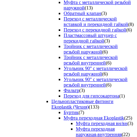
Муфта с металлической резьбой
наружной
(13)
Обратный клапан
(3)
Переход с металлической
вставкой и перекидной гайкой
(8)
Переход с перекидной гайкой
(6)
Пластмассовый штуцер с
перекидной гайкой
(3)
Тройник с металлической
резьбой наружной
(6)
Тройник с металлической
резьбой внутренней
(6)
Угольник 90° с металлической
резьбой наружной
(6)
Угольник 90° с металлической
резьбой внутренней
(6)
Фильтр
(3)
Переход для гипсокартона
(1)
Цельнопластиковые фитинги
Ekoplastik (Чехия)
(133)
Буртик
(7)
Муфта переходная Ekoplastik
(25)
Муфта переходная вн/вн
(3)
Муфта переходная
наружная-внутренняя
(22)