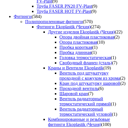
FV-Plast
(9)
Труба FASER PN20 FV-Plast
(9)
Труба FASER HOT FV-Plast
(9)
Фитинги
(584)
Полипропиленовые фитинги
(570)
Фитинги Ekoplastik (Чехия)
(274)
Другие изделия Ekoplastik (Чехия)
(22)
Опора двойная пластиковая
(2)
Опора пластиковая
(10)
Пробка короткая
(1)
Пробка длинная
(1)
Головка термостатическая
(1)
Свободный фланец (сталь)
(7)
Краны и Вентили Ekoplastik
(19)
Вентиль под штукатурку
проходной с кожухом из хрома
(2)
Кран под штукатурку шаровой
(2)
Проходной вентиль
(6)
Шаровой кран
(7)
Вентиль радиаторный
термостатический прямой
(1)
Вентиль радиаторный
термостатический угловой
(1)
Комбинированные и резьбовые
фитинги Ekoplastik (Чехия)
(100)