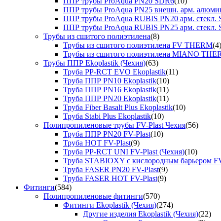
ППР трубы ProAqua PN20 SDR6
(10)
ППР трубы ProAqua PN25 внешн. арм. алюми
ППР трубы ProAqua RUBIS PN20 арм. стекл. 
ППР трубы ProAqua RUBIS PN25 арм. стекл. 
Трубы из сшитого полиэтилена
(8)
Трубы из сшитого полиэтилена FV THERM
(4
Трубы из сшитого полиэтилена MIANO TH
Трубы ППР Ekoplastik (Чехия)
(63)
Труба PP-RCT EVO Ekoplastik
(11)
Труба ППР PN10 Ekoplastik
(10)
Труба ППР PN16 Ekoplastik
(11)
Труба ППР PN20 Ekoplastik
(11)
Труба Fiber Basalt Plus Ekoplastik
(10)
Труба Stabi Plus Ekoplastik
(10)
Полипропиленовые трубы FV-Plast Чехия
(56)
Труба ППР PN20 FV-Plast
(10)
Труба HOT FV-Plast
(9)
Труба PP-RCT UNI FV-Plast (Чехия)
(10)
Труба STABIOXY с кислородным барьером FV
Труба FASER PN20 FV-Plast
(9)
Труба FASER HOT FV-Plast
(9)
Фитинги
(584)
Полипропиленовые фитинги
(570)
Фитинги Ekoplastik (Чехия)
(274)
Другие изделия Ekoplastik (Чехия)
(22)