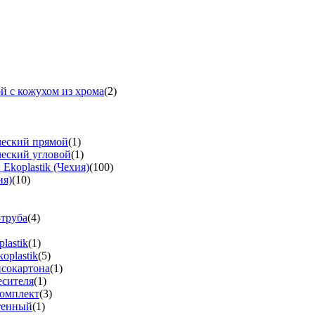
й с кожухом из хрома
(2)
ческий прямой
(1)
ческий угловой
(1)
koplastik (Чехия)
(100)
ия)
(10)
-труба
(4)
lastik
(1)
oplastik
(5)
псокартона
(1)
есителя
(1)
омплект
(3)
тенный
(1)