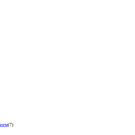
нием
(7)