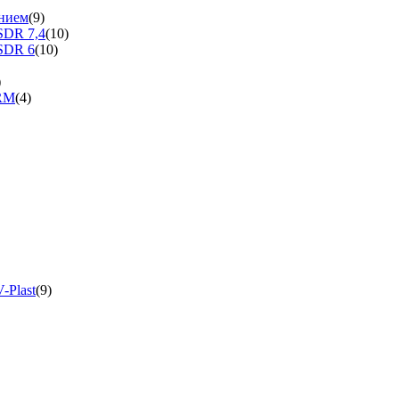
нием
(9)
SDR 7,4
(10)
SDR 6
(10)
)
ERM
(4)
-Plast
(9)