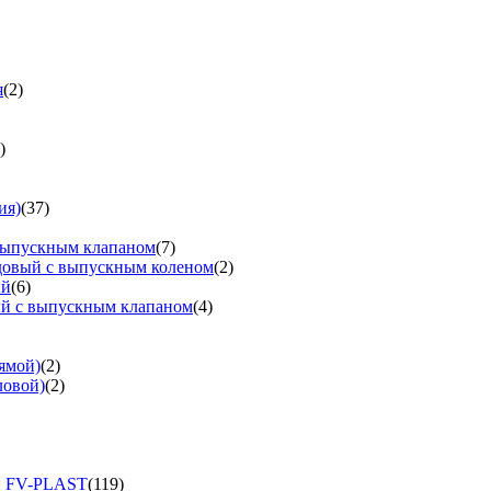
я
(2)
)
ия)
(37)
выпускным клапаном
(7)
довый с выпускным коленом
(2)
ый
(6)
ый с выпускным клапаном
(4)
ямой)
(2)
ловой)
(2)
и FV-PLAST
(119)