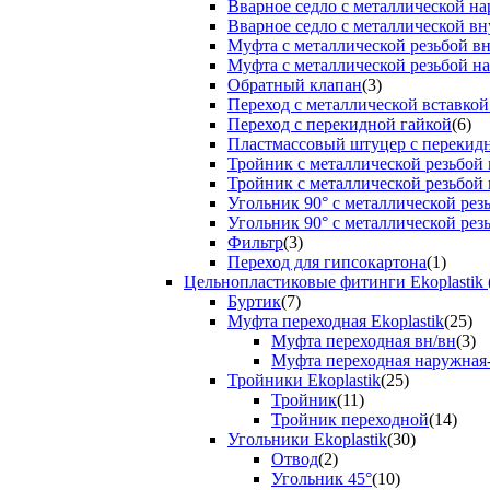
Вварное седло с металлической н
Вварное седло с металлической вн
Муфта с металлической резьбой в
Муфта с металлической резьбой н
Обратный клапан
(3)
Переход с металлической вставкой
Переход с перекидной гайкой
(6)
Пластмассовый штуцер с перекид
Тройник с металлической резьбой
Тройник с металлической резьбой
Угольник 90° с металлической ре
Угольник 90° с металлической рез
Фильтр
(3)
Переход для гипсокартона
(1)
Цельнопластиковые фитинги Ekoplastik 
Буртик
(7)
Муфта переходная Ekoplastik
(25)
Муфта переходная вн/вн
(3)
Муфта переходная наружная
Тройники Ekoplastik
(25)
Тройник
(11)
Тройник переходной
(14)
Угольники Ekoplastik
(30)
Отвод
(2)
Угольник 45°
(10)