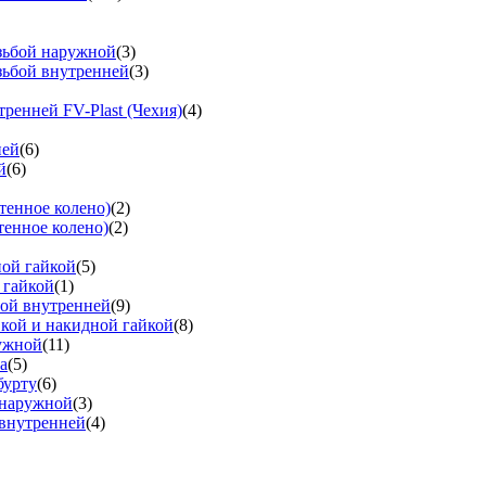
езьбой наружной
(3)
зьбой внутренней
(3)
тренней FV-Plast (Чехия)
(4)
ней
(6)
й
(6)
тенное колено)
(2)
тенное колено)
(2)
ной гайкой
(5)
 гайкой
(1)
бой внутренней
(9)
вкой и накидной гайкой
(8)
ружной
(11)
а
(5)
бурту
(6)
 наружной
(3)
 внутренней
(4)