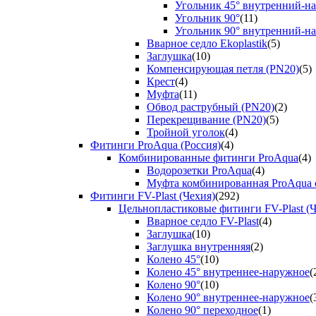
Угольник 45° внутренний-н
Угольник 90°
(11)
Угольник 90° внутренний-н
Вварное седло Ekoplastik
(5)
Заглушка
(10)
Компенсирующая петля (PN20)
(5)
Крест
(4)
Муфта
(11)
Обвод раструбный (PN20)
(2)
Перекрещивание (PN20)
(5)
Тройной уголок
(4)
Фитинги ProAqua (Россия)
(4)
Комбинированные фитинги ProAqua
(4)
Водорозетки ProAqua
(4)
Муфта комбинированная ProAqua с
Фитинги FV-Plast (Чехия)
(292)
Цельнопластиковые фитинги FV-Plast (Ч
Вварное седло FV-Plast
(4)
Заглушка
(10)
Заглушка внутренняя
(2)
Колено 45°
(10)
Колено 45° внутреннее-наружное
(
Колено 90°
(10)
Колено 90° внутреннее-наружное
(
Колено 90° переходное
(1)