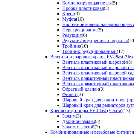
Компенсирующая петля
(5)
Пробка пластиковая
(3)
Крест
(3)
Муфта
(10)
Настенное колено наваривающеес
Перекрещивание
(5)
Редукция
(6)
Редукция внутренняя-наружная
(20
Тройник
(10)
Тройник редуцированный
(17)
Вентили и шаровые краны FV-Plast (Чех
Вентиль пластиковый шаровой
(8)
Вентиль пластиковый шаровой с 
Вентиль пластиковый шаровой са
Вентиль прямоточный пластиков
Вентиль прямоточный пластиков
Обратный клапан
(3)
Фильтр
(3)
Шаровый кран для радиаторов (пр
Шаровый кран для радиаторов (уг
Крепления, опоры FV-Plast (Чехия)
(13)
Зажим
(3)
Двойной зажим
(3)
Зажим с лентой
(7)
Комбинированные и резьбовые фитинг