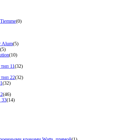
 Tiemme
(0)
r Alum
(5)
(5)
tion
(10)
 тип 11
(32)
 тип 22
(32)
11
(32)
22
(46)
 33
(14)
троенными кранами Watts, прямой
(1)