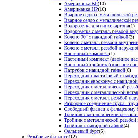
Американка ВР
(10)
Американка НР
(10)
Вварное седло с металлической р
Вварное седло с металлической ре
Водорозетка для гипсокартона
(1)
Водорозетка с металл. резьбой вну
Колено 90° с накидной гайкой
(3)
Колено с металл. резьбой внутрен
Колено с металл. резьбой наружно
Настенный комплект
(1)
Настенный комплект (двойное нас
Настенный тройник (сквозное нас
Патрубок с накидной гайкой
(6)
Переходник пластиковый с накид
Переходник евроконус с накидной
Переходник с металлической резь
Переходник с металлической вста
Переходник с металл. резьбой на
Разборное соединение труба - труб
Свободный фланец к фальцевому 
Тройник с металлической резьбой
Тройник с металлической резьбой
Тройник с накидной гайкой
(4)
Фальцевый бурт
(6)
Резьбовые фитинги
(12)