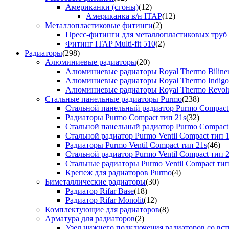
Американки (сгоны)
(12)
Американка в/н ITAP
(12)
Металлопластиковые фитинги
(2)
Пресс-фитинги для металлопластиковых труб
Фитинг ITAP Multi-fit 510
(2)
Радиаторы
(298)
Алюминиевые радиаторы
(20)
Алюминиевые радиаторы Royal Thermo Biline
Алюминиевые радиаторы Royal Thermo Indigo
Алюминиевые радиаторы Royal Thermo Revolu
Стальные панельные радиаторы Purmo
(238)
Стальной панельный радиатор Purmo Compact
Радиаторы Purmo Compact тип 21s
(32)
Стальной панельный радиатор Purmo Compact
Стальной радиатор Purmo Ventil Compact тип 
Радиаторы Purmo Ventil Compact тип 21s
(46)
Стальной радиатор Purmo Ventil Compact тип 
Стальные радиаторы Purmo Ventil Compact тип
Крепеж для радиаторов Purmo
(4)
Биметаллические радиаторы
(30)
Радиатор Rifar Base
(18)
Радиатор Rifar Monolit
(12)
Комплектующие для радиаторов
(8)
Арматура для радиаторов
(2)
Узел нижнего подключения радиаторов со вс