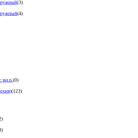
аружный
(3)
аружный
(4)
 вн.р.
(0)
ехия)
(123)
2)
3)