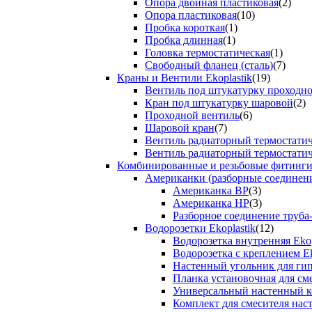
Опора двойная пластиковая
(2)
Опора пластиковая
(10)
Пробка короткая
(1)
Пробка длинная
(1)
Головка термостатическая
(1)
Свободный фланец (сталь)
(7)
Краны и Вентили Ekoplastik
(19)
Вентиль под штукатурку проходно
Кран под штукатурку шаровой
(2)
Проходной вентиль
(6)
Шаровой кран
(7)
Вентиль радиаторный термостати
Вентиль радиаторный термостати
Комбинированные и резьбовые фитинги E
Американки (разборные соединен
Американка ВР
(3)
Американка НР
(3)
Разборное соединение труба
Водорозетки Ekoplastik
(12)
Водорозетка внутренняя Ekop
Водорозетка с креплением Ek
Настенный угольник для ги
Планка установочная для см
Универсальный настенный к
Комплект для смесителя нас