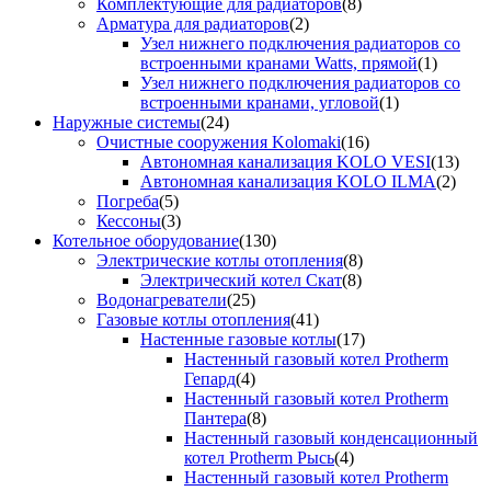
Комплектующие для радиаторов
(8)
Арматура для радиаторов
(2)
Узел нижнего подключения радиаторов со
встроенными кранами Watts, прямой
(1)
Узел нижнего подключения радиаторов со
встроенными кранами, угловой
(1)
Наружные системы
(24)
Очистные сооружения Kolomaki
(16)
Автономная канализация KOLO VESI
(13)
Автономная канализация KOLO ILMA
(2)
Погреба
(5)
Кессоны
(3)
Котельное оборудование
(130)
Электрические котлы отопления
(8)
Электрический котел Скат
(8)
Водонагреватели
(25)
Газовые котлы отопления
(41)
Настенные газовые котлы
(17)
Настенный газовый котел Protherm
Гепард
(4)
Настенный газовый котел Protherm
Пантера
(8)
Настенный газовый конденсационный
котел Protherm Рысь
(4)
Настенный газовый котел Protherm