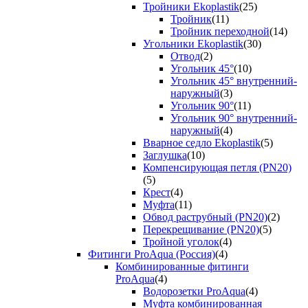
Тройники Ekoplastik
(25)
Тройник
(11)
Тройник переходной
(14)
Угольники Ekoplastik
(30)
Отвод
(2)
Угольник 45°
(10)
Угольник 45° внутренний-
наружный
(3)
Угольник 90°
(11)
Угольник 90° внутренний-
наружный
(4)
Вварное седло Ekoplastik
(5)
Заглушка
(10)
Компенсирующая петля (PN20)
(5)
Крест
(4)
Муфта
(11)
Обвод раструбный (PN20)
(2)
Перекрещивание (PN20)
(5)
Тройной уголок
(4)
Фитинги ProAqua (Россия)
(4)
Комбинированные фитинги
ProAqua
(4)
Водорозетки ProAqua
(4)
Муфта комбинированная