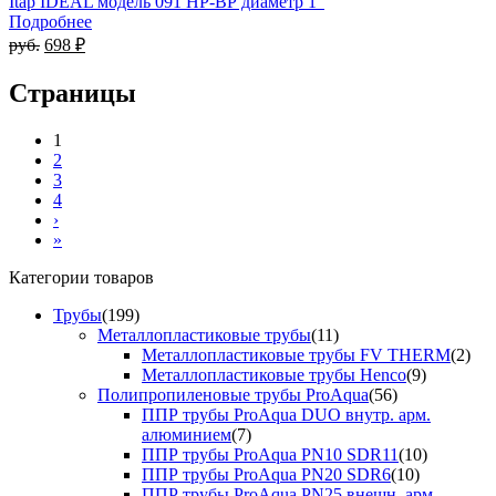
Itap IDEAL модель 091 НР-ВР диаметр 1"
Подробнее
руб.
698 ₽
Страницы
1
2
3
4
›
»
Категории товаров
Трубы
(199)
Металлопластиковые трубы
(11)
Металлопластиковые трубы FV THERM
(2)
Металлопластиковые трубы Henco
(9)
Полипропиленовые трубы ProAqua
(56)
ППР трубы ProAqua DUO внутр. арм.
алюминием
(7)
ППР трубы ProAqua PN10 SDR11
(10)
ППР трубы ProAqua PN20 SDR6
(10)
ППР трубы ProAqua PN25 внешн. арм.