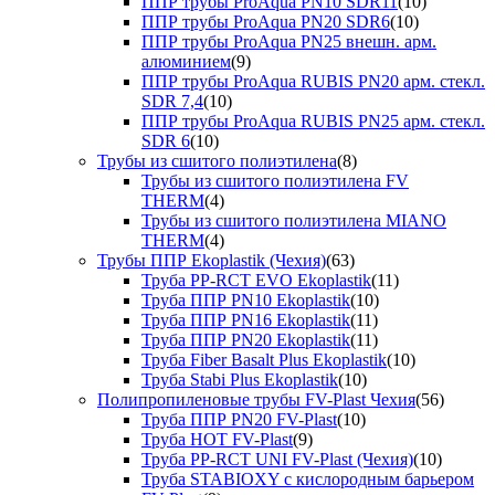
ППР трубы ProAqua PN10 SDR11
(10)
ППР трубы ProAqua PN20 SDR6
(10)
ППР трубы ProAqua PN25 внешн. арм.
алюминием
(9)
ППР трубы ProAqua RUBIS PN20 арм. стекл.
SDR 7,4
(10)
ППР трубы ProAqua RUBIS PN25 арм. стекл.
SDR 6
(10)
Трубы из сшитого полиэтилена
(8)
Трубы из сшитого полиэтилена FV
THERM
(4)
Трубы из сшитого полиэтилена MIANO
THERM
(4)
Трубы ППР Ekoplastik (Чехия)
(63)
Труба PP-RCT EVO Ekoplastik
(11)
Труба ППР PN10 Ekoplastik
(10)
Труба ППР PN16 Ekoplastik
(11)
Труба ППР PN20 Ekoplastik
(11)
Труба Fiber Basalt Plus Ekoplastik
(10)
Труба Stabi Plus Ekoplastik
(10)
Полипропиленовые трубы FV-Plast Чехия
(56)
Труба ППР PN20 FV-Plast
(10)
Труба HOT FV-Plast
(9)
Труба PP-RCT UNI FV-Plast (Чехия)
(10)
Труба STABIOXY с кислородным барьером