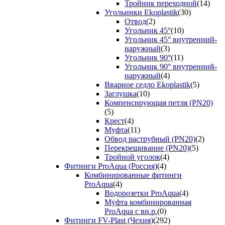
Тройник переходной
(14)
Угольники Ekoplastik
(30)
Отвод
(2)
Угольник 45°
(10)
Угольник 45° внутренний-
наружный
(3)
Угольник 90°
(11)
Угольник 90° внутренний-
наружный
(4)
Вварное седло Ekoplastik
(5)
Заглушка
(10)
Компенсирующая петля (PN20)
(5)
Крест
(4)
Муфта
(11)
Обвод раструбный (PN20)
(2)
Перекрещивание (PN20)
(5)
Тройной уголок
(4)
Фитинги ProAqua (Россия)
(4)
Комбинированные фитинги
ProAqua
(4)
Водорозетки ProAqua
(4)
Муфта комбинированная
ProAqua с вн.р.
(0)
Фитинги FV-Plast (Чехия)
(292)