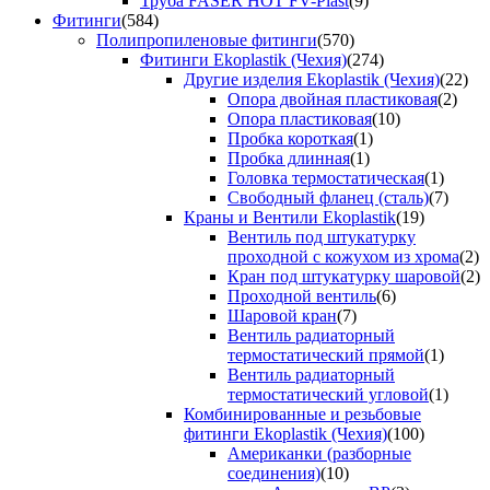
Труба FASER HOT FV-Plast
(9)
Фитинги
(584)
Полипропиленовые фитинги
(570)
Фитинги Ekoplastik (Чехия)
(274)
Другие изделия Ekoplastik (Чехия)
(22)
Опора двойная пластиковая
(2)
Опора пластиковая
(10)
Пробка короткая
(1)
Пробка длинная
(1)
Головка термостатическая
(1)
Свободный фланец (сталь)
(7)
Краны и Вентили Ekoplastik
(19)
Вентиль под штукатурку
проходной с кожухом из хрома
(2)
Кран под штукатурку шаровой
(2)
Проходной вентиль
(6)
Шаровой кран
(7)
Вентиль радиаторный
термостатический прямой
(1)
Вентиль радиаторный
термостатический угловой
(1)
Комбинированные и резьбовые
фитинги Ekoplastik (Чехия)
(100)
Американки (разборные
соединения)
(10)