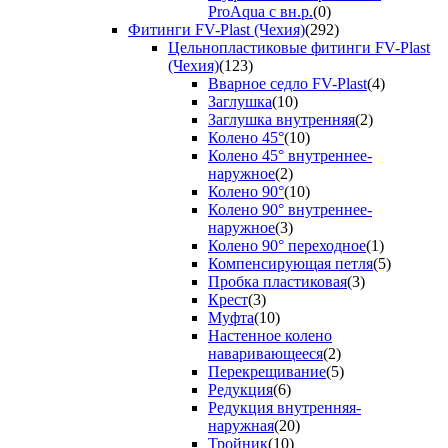
ProAqua с вн.р.
(0)
Фитинги FV-Plast (Чехия)
(292)
Цельнопластиковые фитинги FV-Plast
(Чехия)
(123)
Вварное седло FV-Plast
(4)
Заглушка
(10)
Заглушка внутренняя
(2)
Колено 45°
(10)
Колено 45° внутреннее-
наружное
(2)
Колено 90°
(10)
Колено 90° внутреннее-
наружное
(3)
Колено 90° переходное
(1)
Компенсирующая петля
(5)
Пробка пластиковая
(3)
Крест
(3)
Муфта
(10)
Настенное колено
наваривающееся
(2)
Перекрещивание
(5)
Редукция
(6)
Редукция внутренняя-
наружная
(20)
Тройник
(10)