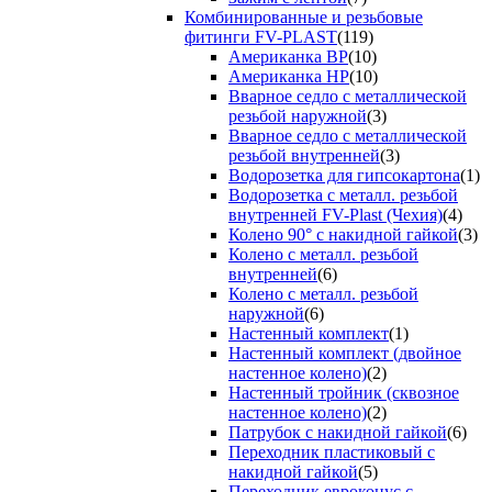
Комбинированные и резьбовые
фитинги FV-PLAST
(119)
Американка ВР
(10)
Американка НР
(10)
Вварное седло с металлической
резьбой наружной
(3)
Вварное седло с металлической
резьбой внутренней
(3)
Водорозетка для гипсокартона
(1)
Водорозетка с металл. резьбой
внутренней FV-Plast (Чехия)
(4)
Колено 90° с накидной гайкой
(3)
Колено с металл. резьбой
внутренней
(6)
Колено с металл. резьбой
наружной
(6)
Настенный комплект
(1)
Настенный комплект (двойное
настенное колено)
(2)
Настенный тройник (сквозное
настенное колено)
(2)
Патрубок с накидной гайкой
(6)
Переходник пластиковый с
накидной гайкой
(5)
Переходник евроконус с