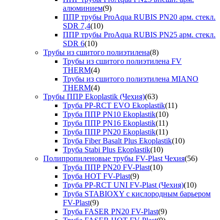
алюминием
(9)
ППР трубы ProAqua RUBIS PN20 арм. стекл.
SDR 7,4
(10)
ППР трубы ProAqua RUBIS PN25 арм. стекл.
SDR 6
(10)
Трубы из сшитого полиэтилена
(8)
Трубы из сшитого полиэтилена FV
THERM
(4)
Трубы из сшитого полиэтилена MIANO
THERM
(4)
Трубы ППР Ekoplastik (Чехия)
(63)
Труба PP-RCT EVO Ekoplastik
(11)
Труба ППР PN10 Ekoplastik
(10)
Труба ППР PN16 Ekoplastik
(11)
Труба ППР PN20 Ekoplastik
(11)
Труба Fiber Basalt Plus Ekoplastik
(10)
Труба Stabi Plus Ekoplastik
(10)
Полипропиленовые трубы FV-Plast Чехия
(56)
Труба ППР PN20 FV-Plast
(10)
Труба HOT FV-Plast
(9)
Труба PP-RCT UNI FV-Plast (Чехия)
(10)
Труба STABIOXY с кислородным барьером
FV-Plast
(9)
Труба FASER PN20 FV-Plast
(9)