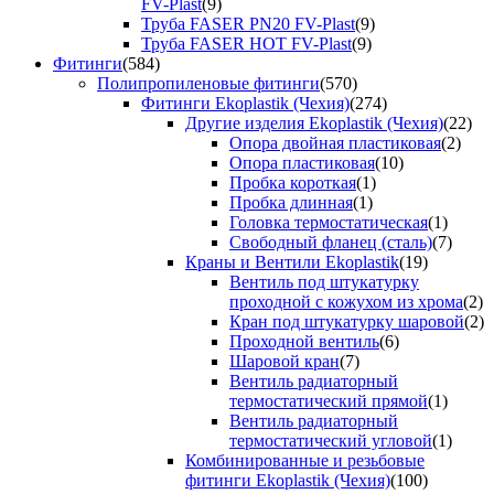
FV-Plast
(9)
Труба FASER PN20 FV-Plast
(9)
Труба FASER HOT FV-Plast
(9)
Фитинги
(584)
Полипропиленовые фитинги
(570)
Фитинги Ekoplastik (Чехия)
(274)
Другие изделия Ekoplastik (Чехия)
(22)
Опора двойная пластиковая
(2)
Опора пластиковая
(10)
Пробка короткая
(1)
Пробка длинная
(1)
Головка термостатическая
(1)
Свободный фланец (сталь)
(7)
Краны и Вентили Ekoplastik
(19)
Вентиль под штукатурку
проходной с кожухом из хрома
(2)
Кран под штукатурку шаровой
(2)
Проходной вентиль
(6)
Шаровой кран
(7)
Вентиль радиаторный
термостатический прямой
(1)
Вентиль радиаторный
термостатический угловой
(1)
Комбинированные и резьбовые
фитинги Ekoplastik (Чехия)
(100)