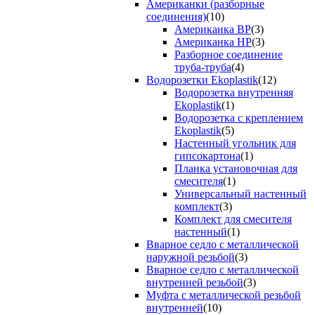
Американки (разборные
соединения)
(10)
Американка ВР
(3)
Американка НР
(3)
Разборное соединение
труба-труба
(4)
Водорозетки Ekoplastik
(12)
Водорозетка внутренняя
Ekoplastik
(1)
Водорозетка с креплением
Ekoplastik
(5)
Настенный угольник для
гипсокартона
(1)
Планка установочная для
смесителя
(1)
Универсальный настенный
комплект
(3)
Комплект для смесителя
настенный
(1)
Вварное седло с металлической
наружной резьбой
(3)
Вварное седло с металлической
внутренней резьбой
(3)
Муфта с металлической резьбой
внутренней
(10)