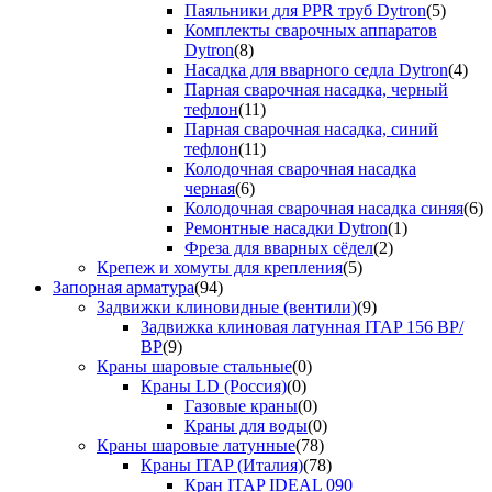
Паяльники для PPR труб Dytron
(5)
Комплекты сварочных аппаратов
Dytron
(8)
Насадка для вварного седла Dytron
(4)
Парная сварочная насадка, черный
тефлон
(11)
Парная сварочная насадка, синий
тефлон
(11)
Колодочная сварочная насадка
черная
(6)
Колодочная сварочная насадка синяя
(6)
Ремонтные насадки Dytron
(1)
Фреза для вварных сёдел
(2)
Крепеж и хомуты для крепления
(5)
Запорная арматура
(94)
Задвижки клиновидные (вентили)
(9)
Задвижка клиновая латунная ITAP 156 ВР/
ВР
(9)
Краны шаровые стальные
(0)
Краны LD (Россия)
(0)
Газовые краны
(0)
Краны для воды
(0)
Краны шаровые латунные
(78)
Краны ITAP (Италия)
(78)
Кран ITAP IDEAL 090