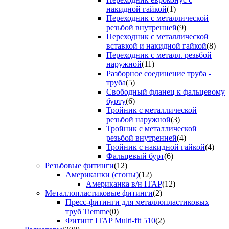
накидной гайкой
(1)
Переходник с металлической
резьбой внутренней
(9)
Переходник с металлической
вставкой и накидной гайкой
(8)
Переходник с металл. резьбой
наружной
(11)
Разборное соединение труба -
труба
(5)
Свободный фланец к фальцевому
бурту
(6)
Тройник с металлической
резьбой наружной
(3)
Тройник с металлической
резьбой внутренней
(4)
Тройник с накидной гайкой
(4)
Фальцевый бурт
(6)
Резьбовые фитинги
(12)
Американки (сгоны)
(12)
Американка в/н ITAP
(12)
Металлопластиковые фитинги
(2)
Пресс-фитинги для металлопластиковых
труб Tiemme
(0)
Фитинг ITAP Multi-fit 510
(2)