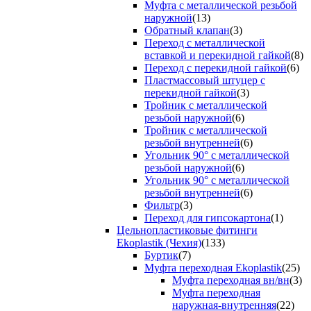
Муфта с металлической резьбой
наружной
(13)
Обратный клапан
(3)
Переход с металлической
вставкой и перекидной гайкой
(8)
Переход с перекидной гайкой
(6)
Пластмассовый штуцер с
перекидной гайкой
(3)
Тройник с металлической
резьбой наружной
(6)
Тройник с металлической
резьбой внутренней
(6)
Угольник 90° с металлической
резьбой наружной
(6)
Угольник 90° с металлической
резьбой внутренней
(6)
Фильтр
(3)
Переход для гипсокартона
(1)
Цельнопластиковые фитинги
Ekoplastik (Чехия)
(133)
Буртик
(7)
Муфта переходная Ekoplastik
(25)
Муфта переходная вн/вн
(3)
Муфта переходная
наружная-внутренняя
(22)