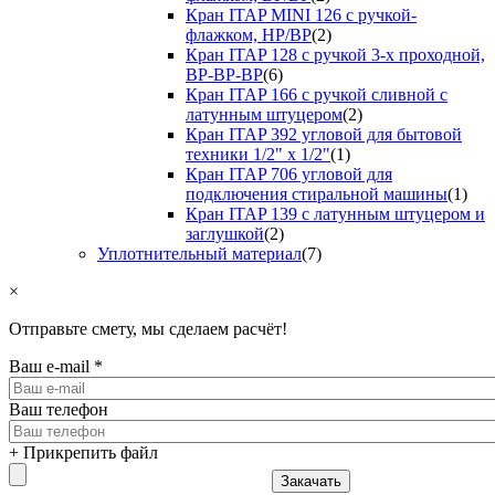
Кран ITAP MINI 126 с ручкой-
флажком, НР/ВР
(2)
Кран ITAP 128 с ручкой 3-х проходной,
ВР-ВР-ВР
(6)
Кран ITAP 166 с ручкой сливной с
латунным штуцером
(2)
Кран ITAP 392 угловой для бытовой
техники 1/2" х 1/2"
(1)
Кран ITAP 706 угловой для
подключения стиральной машины
(1)
Кран ITAP 139 с латунным штуцером и
заглушкой
(2)
Уплотнительный материал
(7)
×
Отправьте смету, мы сделаем расчёт!
Ваш e-mail
*
Ваш телефон
+ Прикрепить файл