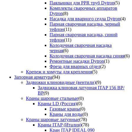
Паяльники для PPR труб Dytron
(5)
Комплекты сварочных аппаратов
Dytron
(8)
Насадка для вварного седла Dytron
(4)
Парная сварочная насадка, черный
тефлон
(11)
Парная сварочная насадка, синий
тефлон
(11)
Колодочная сварочная насадка
черная
(6)
Колодочная сварочная насадка синяя
(6)
Ремонтные насадки Dytron
(1)
Фреза для вварных сёдел
(2)
Крепеж и хомуты для крепления
(5)
Запорная арматура
(94)
Задвижки клиновидные (вентили)
(9)
Задвижка клиновая латунная ITAP 156 ВР/
ВР
(9)
Краны шаровые стальные
(0)
Краны LD (Россия)
(0)
Газовые краны
(0)
Краны для воды
(0)
Краны шаровые латунные
(78)
Краны ITAP (Италия)
(78)
Кран ITAP IDEAL 090