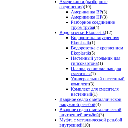
Американки (разборные
соединения)
(10)
Американка ВР
(3)
Американка НР
(3)
Разборное соединение
труба-труба
(4)
Водорозетки Ekoplastik
(12)
Водорозетка внутренняя
Ekoplastik
(1)
Водорозетка с креплением
Ekoplastik
(5)
Настенный угольник для
гипсокартона
(1)
Планка установочная для
смесителя
(1)
Универсальный настенный
комплект
(3)
Комплект для смесителя
настенный
(1)
Вварное седло с металлической
наружной резьбой
(3)
Вварное седло с металлической
внутренней резьбой
(3)
Муфта с металлической резьбой
внутренней
(10)