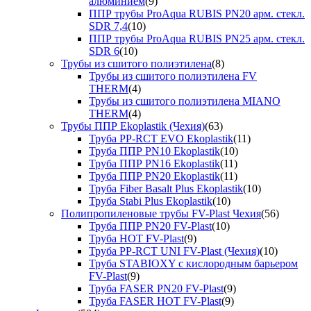
алюминием
(9)
ППР трубы ProAqua RUBIS PN20 арм. стекл.
SDR 7,4
(10)
ППР трубы ProAqua RUBIS PN25 арм. стекл.
SDR 6
(10)
Трубы из сшитого полиэтилена
(8)
Трубы из сшитого полиэтилена FV
THERM
(4)
Трубы из сшитого полиэтилена MIANO
THERM
(4)
Трубы ППР Ekoplastik (Чехия)
(63)
Труба PP-RCT EVO Ekoplastik
(11)
Труба ППР PN10 Ekoplastik
(10)
Труба ППР PN16 Ekoplastik
(11)
Труба ППР PN20 Ekoplastik
(11)
Труба Fiber Basalt Plus Ekoplastik
(10)
Труба Stabi Plus Ekoplastik
(10)
Полипропиленовые трубы FV-Plast Чехия
(56)
Труба ППР PN20 FV-Plast
(10)
Труба HOT FV-Plast
(9)
Труба PP-RCT UNI FV-Plast (Чехия)
(10)
Труба STABIOXY с кислородным барьером
FV-Plast
(9)
Труба FASER PN20 FV-Plast
(9)
Труба FASER HOT FV-Plast
(9)