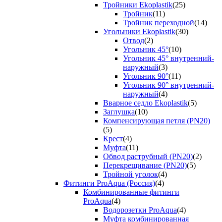
Тройники Ekoplastik
(25)
Тройник
(11)
Тройник переходной
(14)
Угольники Ekoplastik
(30)
Отвод
(2)
Угольник 45°
(10)
Угольник 45° внутренний-
наружный
(3)
Угольник 90°
(11)
Угольник 90° внутренний-
наружный
(4)
Вварное седло Ekoplastik
(5)
Заглушка
(10)
Компенсирующая петля (PN20)
(5)
Крест
(4)
Муфта
(11)
Обвод раструбный (PN20)
(2)
Перекрещивание (PN20)
(5)
Тройной уголок
(4)
Фитинги ProAqua (Россия)
(4)
Комбинированные фитинги
ProAqua
(4)
Водорозетки ProAqua
(4)
Муфта комбинированная