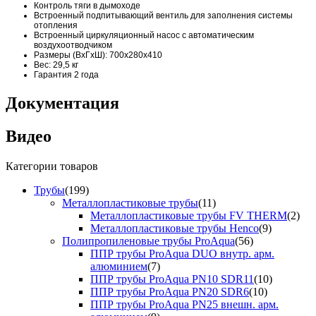
Контроль тяги в дымоходе
Встроенный подпитывающий вентиль для заполнения системы
отопления
Встроенный циркуляционный насос с автоматическим
воздухоотводчиком
Размеры (ВхГхШ): 700х280х410
Вес: 29,5 кг
Гарантия 2 года
Документация
Видео
Категории товаров
Трубы
(199)
Металлопластиковые трубы
(11)
Металлопластиковые трубы FV THERM
(2)
Металлопластиковые трубы Henco
(9)
Полипропиленовые трубы ProAqua
(56)
ППР трубы ProAqua DUO внутр. арм.
алюминием
(7)
ППР трубы ProAqua PN10 SDR11
(10)
ППР трубы ProAqua PN20 SDR6
(10)
ППР трубы ProAqua PN25 внешн. арм.