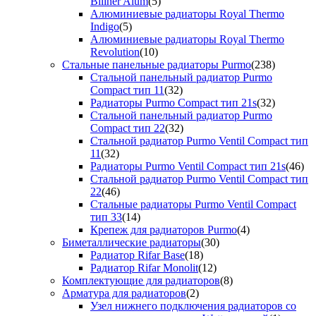
Biliner Alum
(5)
Алюминиевые радиаторы Royal Thermo
Indigo
(5)
Алюминиевые радиаторы Royal Thermo
Revolution
(10)
Стальные панельные радиаторы Purmo
(238)
Стальной панельный радиатор Purmo
Compact тип 11
(32)
Радиаторы Purmo Compact тип 21s
(32)
Стальной панельный радиатор Purmo
Compact тип 22
(32)
Стальной радиатор Purmo Ventil Compact тип
11
(32)
Радиаторы Purmo Ventil Compact тип 21s
(46)
Стальной радиатор Purmo Ventil Compact тип
22
(46)
Стальные радиаторы Purmo Ventil Compact
тип 33
(14)
Крепеж для радиаторов Purmo
(4)
Биметаллические радиаторы
(30)
Радиатор Rifar Base
(18)
Радиатор Rifar Monolit
(12)
Комплектующие для радиаторов
(8)
Арматура для радиаторов
(2)
Узел нижнего подключения радиаторов со