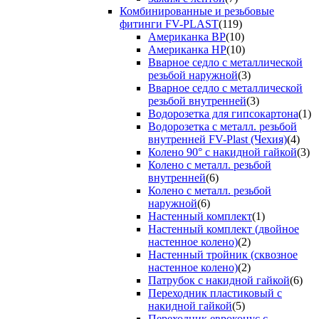
Комбинированные и резьбовые
фитинги FV-PLAST
(119)
Американка ВР
(10)
Американка НР
(10)
Вварное седло с металлической
резьбой наружной
(3)
Вварное седло с металлической
резьбой внутренней
(3)
Водорозетка для гипсокартона
(1)
Водорозетка с металл. резьбой
внутренней FV-Plast (Чехия)
(4)
Колено 90° с накидной гайкой
(3)
Колено с металл. резьбой
внутренней
(6)
Колено с металл. резьбой
наружной
(6)
Настенный комплект
(1)
Настенный комплект (двойное
настенное колено)
(2)
Настенный тройник (сквозное
настенное колено)
(2)
Патрубок с накидной гайкой
(6)
Переходник пластиковый с
накидной гайкой
(5)
Переходник евроконус с