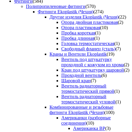
Фитинги
(584)
Полипропиленовые фитинги
(570)
Фитинги Ekoplastik (Чехия)
(274)
Другие изделия Ekoplastik (Чехия)
(22)
Опора двойная пластиковая
(2)
Опора пластиковая
(10)
Пробка короткая
(1)
Пробка длинная
(1)
Головка термостатическая
(1)
Свободный фланец (сталь)
(7)
Краны и Вентили Ekoplastik
(19)
Вентиль под штукатурку
проходной с кожухом из хрома
(2)
Кран под штукатурку шаровой
(2)
Проходной вентиль
(6)
Шаровой кран
(7)
Вентиль радиаторный
термостатический прямой
(1)
Вентиль радиаторный
термостатический угловой
(1)
Комбинированные и резьбовые
фитинги Ekoplastik (Чехия)
(100)
Американки (разборные
соединения)
(10)
Американка ВР
(3)