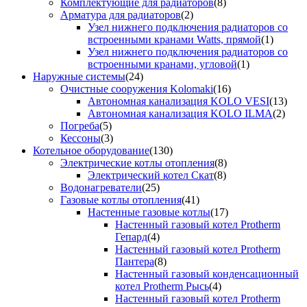
Комплектующие для радиаторов
(8)
Арматура для радиаторов
(2)
Узел нижнего подключения радиаторов со
встроенными кранами Watts, прямой
(1)
Узел нижнего подключения радиаторов со
встроенными кранами, угловой
(1)
Наружные системы
(24)
Очистные сооружения Kolomaki
(16)
Автономная канализация KOLO VESI
(13)
Автономная канализация KOLO ILMA
(2)
Погреба
(5)
Кессоны
(3)
Котельное оборудование
(130)
Электрические котлы отопления
(8)
Электрический котел Скат
(8)
Водонагреватели
(25)
Газовые котлы отопления
(41)
Настенные газовые котлы
(17)
Настенный газовый котел Protherm
Гепард
(4)
Настенный газовый котел Protherm
Пантера
(8)
Настенный газовый конденсационный
котел Protherm Рысь
(4)
Настенный газовый котел Protherm