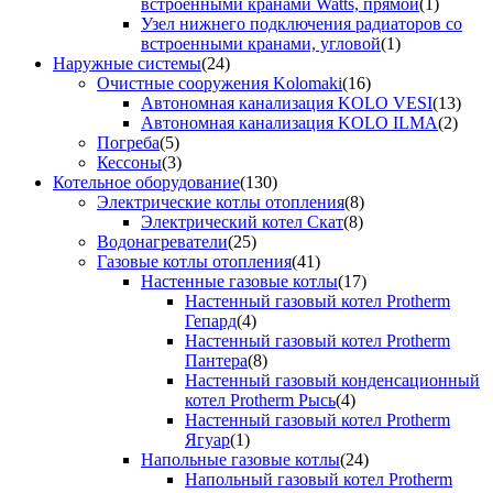
встроенными кранами Watts, прямой
(1)
Узел нижнего подключения радиаторов со
встроенными кранами, угловой
(1)
Наружные системы
(24)
Очистные сооружения Kolomaki
(16)
Автономная канализация KOLO VESI
(13)
Автономная канализация KOLO ILMA
(2)
Погреба
(5)
Кессоны
(3)
Котельное оборудование
(130)
Электрические котлы отопления
(8)
Электрический котел Скат
(8)
Водонагреватели
(25)
Газовые котлы отопления
(41)
Настенные газовые котлы
(17)
Настенный газовый котел Protherm
Гепард
(4)
Настенный газовый котел Protherm
Пантера
(8)
Настенный газовый конденсационный
котел Protherm Рысь
(4)
Настенный газовый котел Protherm
Ягуар
(1)
Напольные газовые котлы
(24)
Напольный газовый котел Protherm