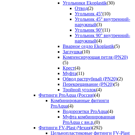
Угольники Ekoplastik
(30)
Отвод
(2)
Угольник 45°
(10)
Угольник 45° внутренний-
наружный
(3)
Угольник 90°
(11)
Угольник 90° внутренний-
наружный
(4)
Вварное седло Ekoplastik
(5)
Заглушка
(10)
Компенсирующая петля (PN20)
(5)
Крест
(4)
Муфта
(11)
Обвод раструбный (PN20)
(2)
Перекрещивание (PN20)
(5)
Тройной уголок
(4)
Фитинги ProAqua (Россия)
(4)
Комбинированные фитинги
ProAqua
(4)
Водорозетки ProAqua
(4)
Муфта комбинированная
ProAqua с вн.р.
(0)
Фитинги FV-Plast (Чехия)
(292)
Цельнопластиковые фитинги FV-Plast