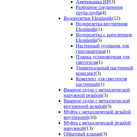
Американка НР
(3)
Разборное соединение
труба-труба
(4)
Водорозетки Ekoplastik
(12)
Водорозетка внутренняя
Ekoplastik
(1)
Водорозетка с креплением
Ekoplastik
(5)
Настенный угольник для
гипсокартона
(1)
Планка установочная для
смесителя
(1)
Универсальный настенный
комплект
(3)
Комплект для смесителя
настенный
(1)
Вварное седло с металлической
наружной резьбой
(3)
Вварное седло с металлической
внутренней резьбой
(3)
Муфта с металлической резьбой
внутренней
(10)
Муфта с металлической резьбой
наружной
(13)
Обратный клапан
(3)