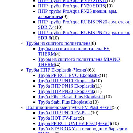
ППР трубы ProAqua PN10 SDR11
(10)
ППР трубы ProAqua PN20 SDR6
(10)
ППР трубы ProAqua PN25 внешн. арм.
алюминием
(9)
ППР трубы ProAqua RUBIS PN20 арм. стекл.
SDR 7,4
(10)
ППР трубы ProAqua RUBIS PN25 арм. стекл.
SDR 6
(10)
Трубы из сшитого полиэтилена
(8)
Трубы из сшитого полиэтилена FV
THERM
(4)
Трубы из сшитого полиэтилена MIANO
THERM
(4)
Трубы ППР Ekoplastik (Чехия)
(63)
Труба PP-RCT EVO Ekoplastik
(11)
Труба ППР PN10 Ekoplastik
(10)
Труба ППР PN16 Ekoplastik
(11)
Труба ППР PN20 Ekoplastik
(11)
Труба Fiber Basalt Plus Ekoplastik
(10)
Труба Stabi Plus Ekoplastik
(10)
Полипропиленовые трубы FV-Plast Чехия
(56)
Труба ППР PN20 FV-Plast
(10)
Труба HOT FV-Plast
(9)
Труба PP-RCT UNI FV-Plast (Чехия)
(10)
Труба STABIOXY с кислородным барьером