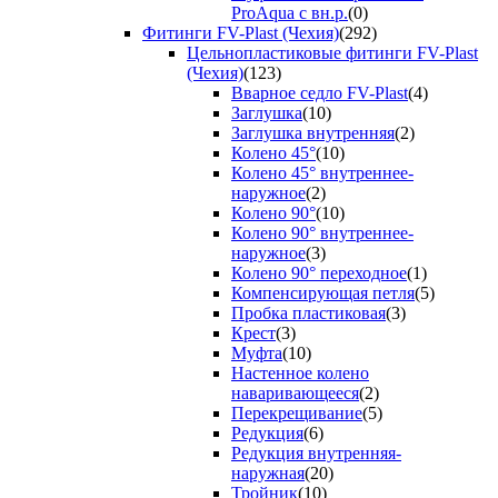
ProAqua с вн.р.
(0)
Фитинги FV-Plast (Чехия)
(292)
Цельнопластиковые фитинги FV-Plast
(Чехия)
(123)
Вварное седло FV-Plast
(4)
Заглушка
(10)
Заглушка внутренняя
(2)
Колено 45°
(10)
Колено 45° внутреннее-
наружное
(2)
Колено 90°
(10)
Колено 90° внутреннее-
наружное
(3)
Колено 90° переходное
(1)
Компенсирующая петля
(5)
Пробка пластиковая
(3)
Крест
(3)
Муфта
(10)
Настенное колено
наваривающееся
(2)
Перекрещивание
(5)
Редукция
(6)
Редукция внутренняя-
наружная
(20)
Тройник
(10)