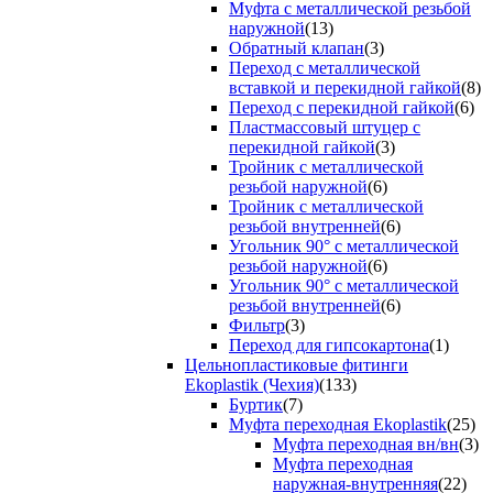
Муфта с металлической резьбой
наружной
(13)
Обратный клапан
(3)
Переход с металлической
вставкой и перекидной гайкой
(8)
Переход с перекидной гайкой
(6)
Пластмассовый штуцер с
перекидной гайкой
(3)
Тройник с металлической
резьбой наружной
(6)
Тройник с металлической
резьбой внутренней
(6)
Угольник 90° с металлической
резьбой наружной
(6)
Угольник 90° с металлической
резьбой внутренней
(6)
Фильтр
(3)
Переход для гипсокартона
(1)
Цельнопластиковые фитинги
Ekoplastik (Чехия)
(133)
Буртик
(7)
Муфта переходная Ekoplastik
(25)
Муфта переходная вн/вн
(3)
Муфта переходная
наружная-внутренняя
(22)