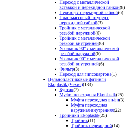
Переход с металлической
вставкой и перекидной гайкой
(8)
Переход с перекидной гайкой
(6)
Пластмассовый штуцер с
перекидной гайкой
(3)
Тройник с металлической
резьбой наружной
(6)
Тройник с металлической
резьбой внутренней
(6)
Угольник 90° с металлической
резьбой наружной
(6)
Угольник 90° с металлической
резьбой внутренней
(6)
Фильтр
(3)
Переход для гипсокартона
(1)
Цельнопластиковые фитинги
Ekoplastik (Чехия)
(133)
Буртик
(7)
Муфта переходная Ekoplastik
(25)
Муфта переходная вн/вн
(3)
Муфта переходная
наружная-внутренняя
(22)
Тройники Ekoplastik
(25)
Тройник
(11)
Тройник переходной
(14)