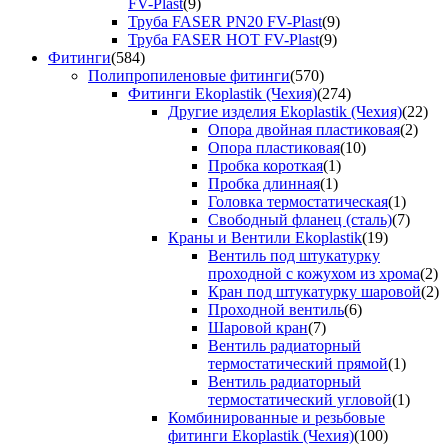
FV-Plast
(9)
Труба FASER PN20 FV-Plast
(9)
Труба FASER HOT FV-Plast
(9)
Фитинги
(584)
Полипропиленовые фитинги
(570)
Фитинги Ekoplastik (Чехия)
(274)
Другие изделия Ekoplastik (Чехия)
(22)
Опора двойная пластиковая
(2)
Опора пластиковая
(10)
Пробка короткая
(1)
Пробка длинная
(1)
Головка термостатическая
(1)
Свободный фланец (сталь)
(7)
Краны и Вентили Ekoplastik
(19)
Вентиль под штукатурку
проходной с кожухом из хрома
(2)
Кран под штукатурку шаровой
(2)
Проходной вентиль
(6)
Шаровой кран
(7)
Вентиль радиаторный
термостатический прямой
(1)
Вентиль радиаторный
термостатический угловой
(1)
Комбинированные и резьбовые
фитинги Ekoplastik (Чехия)
(100)