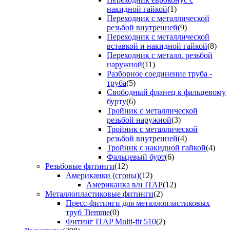
накидной гайкой
(1)
Переходник с металлической
резьбой внутренней
(9)
Переходник с металлической
вставкой и накидной гайкой
(8)
Переходник с металл. резьбой
наружной
(11)
Разборное соединение труба -
труба
(5)
Свободный фланец к фальцевому
бурту
(6)
Тройник с металлической
резьбой наружной
(3)
Тройник с металлической
резьбой внутренней
(4)
Тройник с накидной гайкой
(4)
Фальцевый бурт
(6)
Резьбовые фитинги
(12)
Американки (сгоны)
(12)
Американка в/н ITAP
(12)
Металлопластиковые фитинги
(2)
Пресс-фитинги для металлопластиковых
труб Tiemme
(0)
Фитинг ITAP Multi-fit 510
(2)