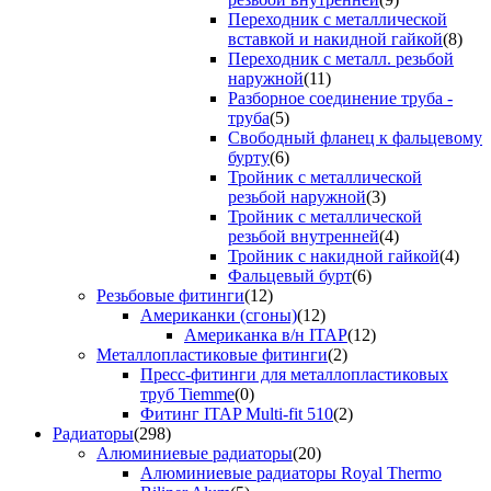
Переходник с металлической
вставкой и накидной гайкой
(8)
Переходник с металл. резьбой
наружной
(11)
Разборное соединение труба -
труба
(5)
Свободный фланец к фальцевому
бурту
(6)
Тройник с металлической
резьбой наружной
(3)
Тройник с металлической
резьбой внутренней
(4)
Тройник с накидной гайкой
(4)
Фальцевый бурт
(6)
Резьбовые фитинги
(12)
Американки (сгоны)
(12)
Американка в/н ITAP
(12)
Металлопластиковые фитинги
(2)
Пресс-фитинги для металлопластиковых
труб Tiemme
(0)
Фитинг ITAP Multi-fit 510
(2)
Радиаторы
(298)
Алюминиевые радиаторы
(20)
Алюминиевые радиаторы Royal Thermo