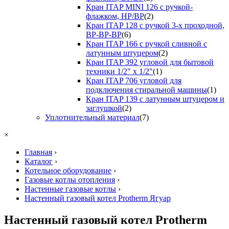
Кран ITAP MINI 126 с ручкой-
флажком, НР/ВР
(2)
Кран ITAP 128 с ручкой 3-х проходной,
ВР-ВР-ВР
(6)
Кран ITAP 166 с ручкой сливной с
латунным штуцером
(2)
Кран ITAP 392 угловой для бытовой
техники 1/2" х 1/2"
(1)
Кран ITAP 706 угловой для
подключения стиральной машины
(1)
Кран ITAP 139 с латунным штуцером и
заглушкой
(2)
Уплотнительный материал
(7)
×
Главная
›
Каталог
›
Котельное оборудование
›
Газовые котлы отопления
›
Настенные газовые котлы
›
Настенный газовый котел Protherm Ягуар
Настенный газовый котел Protherm