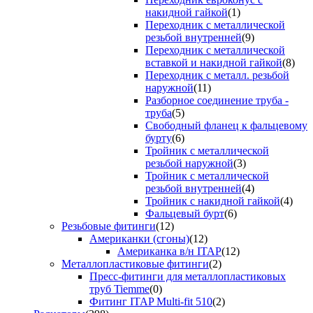
накидной гайкой
(1)
Переходник с металлической
резьбой внутренней
(9)
Переходник с металлической
вставкой и накидной гайкой
(8)
Переходник с металл. резьбой
наружной
(11)
Разборное соединение труба -
труба
(5)
Свободный фланец к фальцевому
бурту
(6)
Тройник с металлической
резьбой наружной
(3)
Тройник с металлической
резьбой внутренней
(4)
Тройник с накидной гайкой
(4)
Фальцевый бурт
(6)
Резьбовые фитинги
(12)
Американки (сгоны)
(12)
Американка в/н ITAP
(12)
Металлопластиковые фитинги
(2)
Пресс-фитинги для металлопластиковых
труб Tiemme
(0)
Фитинг ITAP Multi-fit 510
(2)