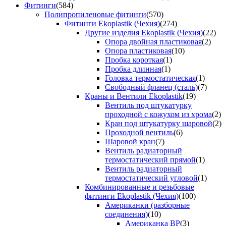
Фитинги
(584)
Полипропиленовые фитинги
(570)
Фитинги Ekoplastik (Чехия)
(274)
Другие изделия Ekoplastik (Чехия)
(22)
Опора двойная пластиковая
(2)
Опора пластиковая
(10)
Пробка короткая
(1)
Пробка длинная
(1)
Головка термостатическая
(1)
Свободный фланец (сталь)
(7)
Краны и Вентили Ekoplastik
(19)
Вентиль под штукатурку
проходной с кожухом из хрома
(2)
Кран под штукатурку шаровой
(2)
Проходной вентиль
(6)
Шаровой кран
(7)
Вентиль радиаторный
термостатический прямой
(1)
Вентиль радиаторный
термостатический угловой
(1)
Комбинированные и резьбовые
фитинги Ekoplastik (Чехия)
(100)
Американки (разборные
соединения)
(10)
Американка ВР
(3)