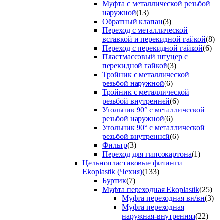
Муфта с металлической резьбой
наружной
(13)
Обратный клапан
(3)
Переход с металлической
вставкой и перекидной гайкой
(8)
Переход с перекидной гайкой
(6)
Пластмассовый штуцер с
перекидной гайкой
(3)
Тройник с металлической
резьбой наружной
(6)
Тройник с металлической
резьбой внутренней
(6)
Угольник 90° с металлической
резьбой наружной
(6)
Угольник 90° с металлической
резьбой внутренней
(6)
Фильтр
(3)
Переход для гипсокартона
(1)
Цельнопластиковые фитинги
Ekoplastik (Чехия)
(133)
Буртик
(7)
Муфта переходная Ekoplastik
(25)
Муфта переходная вн/вн
(3)
Муфта переходная
наружная-внутренняя
(22)