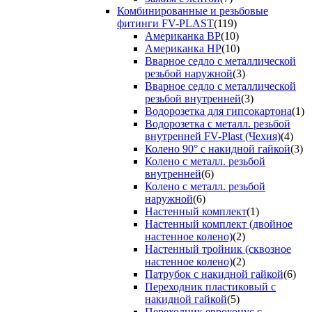
Комбинированные и резьбовые
фитинги FV-PLAST
(119)
Американка ВР
(10)
Американка НР
(10)
Вварное седло с металлической
резьбой наружной
(3)
Вварное седло с металлической
резьбой внутренней
(3)
Водорозетка для гипсокартона
(1)
Водорозетка с металл. резьбой
внутренней FV-Plast (Чехия)
(4)
Колено 90° с накидной гайкой
(3)
Колено с металл. резьбой
внутренней
(6)
Колено с металл. резьбой
наружной
(6)
Настенный комплект
(1)
Настенный комплект (двойное
настенное колено)
(2)
Настенный тройник (сквозное
настенное колено)
(2)
Патрубок с накидной гайкой
(6)
Переходник пластиковый с
накидной гайкой
(5)
Переходник евроконус с