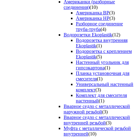
Американки (разборные
соединения)
(10)
Американка ВР
(3)
Американка НР
(3)
Разборное соединение
труба-труба
(4)
Водорозетки Ekoplastik
(12)
Водорозетка внутренняя
Ekoplastik
(1)
Водорозетка с креплением
Ekoplastik
(5)
Настенный угольник для
гипсокартона
(1)
Планка установочная для
смесителя
(1)
Универсальный настенный
комплект
(3)
Комплект для смесителя
настенный
(1)
Вварное седло с металлической
наружной резьбой
(3)
Вварное седло с металлической
внутренней резьбой
(3)
Муфта с металлической резьбой
внутренней
(10)