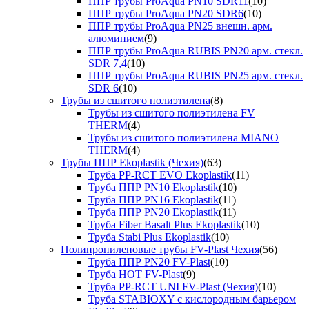
ППР трубы ProAqua PN10 SDR11
(10)
ППР трубы ProAqua PN20 SDR6
(10)
ППР трубы ProAqua PN25 внешн. арм.
алюминием
(9)
ППР трубы ProAqua RUBIS PN20 арм. стекл.
SDR 7,4
(10)
ППР трубы ProAqua RUBIS PN25 арм. стекл.
SDR 6
(10)
Трубы из сшитого полиэтилена
(8)
Трубы из сшитого полиэтилена FV
THERM
(4)
Трубы из сшитого полиэтилена MIANO
THERM
(4)
Трубы ППР Ekoplastik (Чехия)
(63)
Труба PP-RCT EVO Ekoplastik
(11)
Труба ППР PN10 Ekoplastik
(10)
Труба ППР PN16 Ekoplastik
(11)
Труба ППР PN20 Ekoplastik
(11)
Труба Fiber Basalt Plus Ekoplastik
(10)
Труба Stabi Plus Ekoplastik
(10)
Полипропиленовые трубы FV-Plast Чехия
(56)
Труба ППР PN20 FV-Plast
(10)
Труба HOT FV-Plast
(9)
Труба PP-RCT UNI FV-Plast (Чехия)
(10)
Труба STABIOXY с кислородным барьером