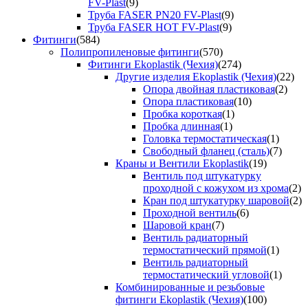
FV-Plast
(9)
Труба FASER PN20 FV-Plast
(9)
Труба FASER HOT FV-Plast
(9)
Фитинги
(584)
Полипропиленовые фитинги
(570)
Фитинги Ekoplastik (Чехия)
(274)
Другие изделия Ekoplastik (Чехия)
(22)
Опора двойная пластиковая
(2)
Опора пластиковая
(10)
Пробка короткая
(1)
Пробка длинная
(1)
Головка термостатическая
(1)
Свободный фланец (сталь)
(7)
Краны и Вентили Ekoplastik
(19)
Вентиль под штукатурку
проходной с кожухом из хрома
(2)
Кран под штукатурку шаровой
(2)
Проходной вентиль
(6)
Шаровой кран
(7)
Вентиль радиаторный
термостатический прямой
(1)
Вентиль радиаторный
термостатический угловой
(1)
Комбинированные и резьбовые
фитинги Ekoplastik (Чехия)
(100)