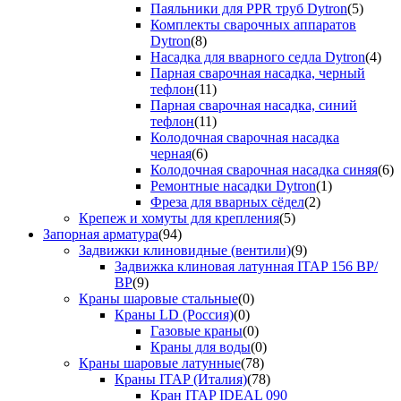
Паяльники для PPR труб Dytron
(5)
Комплекты сварочных аппаратов
Dytron
(8)
Насадка для вварного седла Dytron
(4)
Парная сварочная насадка, черный
тефлон
(11)
Парная сварочная насадка, синий
тефлон
(11)
Колодочная сварочная насадка
черная
(6)
Колодочная сварочная насадка синяя
(6)
Ремонтные насадки Dytron
(1)
Фреза для вварных сёдел
(2)
Крепеж и хомуты для крепления
(5)
Запорная арматура
(94)
Задвижки клиновидные (вентили)
(9)
Задвижка клиновая латунная ITAP 156 ВР/
ВР
(9)
Краны шаровые стальные
(0)
Краны LD (Россия)
(0)
Газовые краны
(0)
Краны для воды
(0)
Краны шаровые латунные
(78)
Краны ITAP (Италия)
(78)
Кран ITAP IDEAL 090