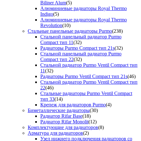
Biliner Alum
(5)
Алюминиевые радиаторы Royal Thermo
Indigo
(5)
Алюминиевые радиаторы Royal Thermo
Revolution
(10)
Стальные панельные радиаторы Purmo
(238)
Стальной панельный радиатор Purmo
Compact тип 11
(32)
Радиаторы Purmo Compact тип 21s
(32)
Стальной панельный радиатор Purmo
Compact тип 22
(32)
Стальной радиатор Purmo Ventil Compact тип
11
(32)
Радиаторы Purmo Ventil Compact тип 21s
(46)
Стальной радиатор Purmo Ventil Compact тип
22
(46)
Стальные радиаторы Purmo Ventil Compact
тип 33
(14)
Крепеж для радиаторов Purmo
(4)
Биметаллические радиаторы
(30)
Радиатор Rifar Base
(18)
Радиатор Rifar Monolit
(12)
Комплектующие для радиаторов
(8)
Арматура для радиаторов
(2)
Узел нижнего подключения радиаторов со