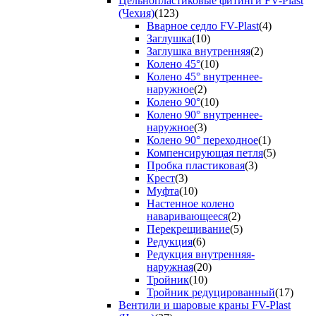
Цельнопластиковые фитинги FV-Plast
(Чехия)
(123)
Вварное седло FV-Plast
(4)
Заглушка
(10)
Заглушка внутренняя
(2)
Колено 45°
(10)
Колено 45° внутреннее-
наружное
(2)
Колено 90°
(10)
Колено 90° внутреннее-
наружное
(3)
Колено 90° переходное
(1)
Компенсирующая петля
(5)
Пробка пластиковая
(3)
Крест
(3)
Муфта
(10)
Настенное колено
наваривающееся
(2)
Перекрещивание
(5)
Редукция
(6)
Редукция внутренняя-
наружная
(20)
Тройник
(10)
Тройник редуцированный
(17)
Вентили и шаровые краны FV-Plast