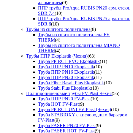
алюминием
(9)
ППР трубы ProAqua RUBIS PN20 арм. стекл.
SDR 7,4
(10)
ППР трубы ProAqua RUBIS PN25 арм. стекл.
SDR 6
(10)
Трубы из сшитого полиэтилена
(8)
Трубы из сшитого полиэтилена FV
THERM
(4)
Трубы из сшитого полиэтилена MIANO
THERM
(4)
Трубы ППР Ekoplastik (Чехия)
(63)
Труба PP-RCT EVO Ekoplastik
(11)
Труба ППР PN10 Ekoplastik
(10)
Труба ППР PN16 Ekoplastik
(11)
Труба ППР PN20 Ekoplastik
(11)
Труба Fiber Basalt Plus Ekoplastik
(10)
Труба Stabi Plus Ekoplastik
(10)
Полипропиленовые трубы FV-Plast Чехия
(56)
Труба ППР PN20 FV-Plast
(10)
Труба HOT FV-Plast
(9)
Труба PP-RCT UNI FV-Plast (Чехия)
(10)
Труба STABIOXY с кислородным барьером
FV-Plast
(9)
Труба FASER PN20 FV-Plast
(9)
Труба FASER HOT FV-Plast
(9)