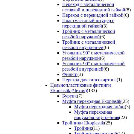
Переход с металлической
вставкой и перекидной гайкой
(8)
Переход с перекидной гайкой
(6)
Пластмассовый штуцер с
перекидной гайкой
(3)
Тройник с металлической
резьбой наружной
(6)
Тройник с металлической
резьбой внутренней
(6)
Угольник 90° с металлической
резьбой наружной
(6)
Угольник 90° с металлической
резьбой внутренней
(6)
Фильтр
(3)
Переход для гипсокартона
(1)
Цельнопластиковые фитинги
Ekoplastik (Чехия)
(133)
Буртик
(7)
Муфта переходная Ekoplastik
(25)
Муфта переходная вн/вн
(3)
Муфта переходная
наружная-внутренняя
(22)
Тройники Ekoplastik
(25)
Тройник
(11)
Тройник переходной
(14)