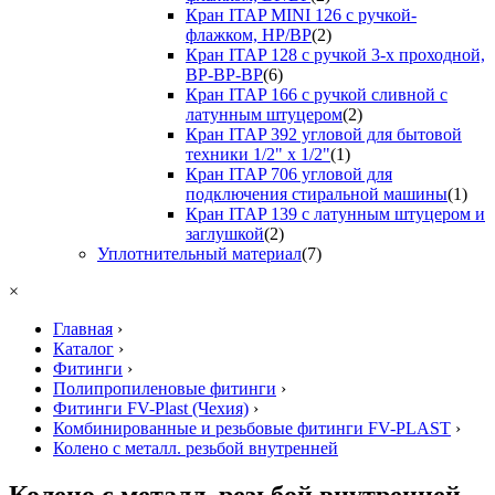
Кран ITAP MINI 126 с ручкой-
флажком, НР/ВР
(2)
Кран ITAP 128 с ручкой 3-х проходной,
ВР-ВР-ВР
(6)
Кран ITAP 166 с ручкой сливной с
латунным штуцером
(2)
Кран ITAP 392 угловой для бытовой
техники 1/2" х 1/2"
(1)
Кран ITAP 706 угловой для
подключения стиральной машины
(1)
Кран ITAP 139 с латунным штуцером и
заглушкой
(2)
Уплотнительный материал
(7)
×
Главная
›
Каталог
›
Фитинги
›
Полипропиленовые фитинги
›
Фитинги FV-Plast (Чехия)
›
Комбинированные и резьбовые фитинги FV-PLAST
›
Колено с металл. резьбой внутренней
Колено с металл. резьбой внутренней