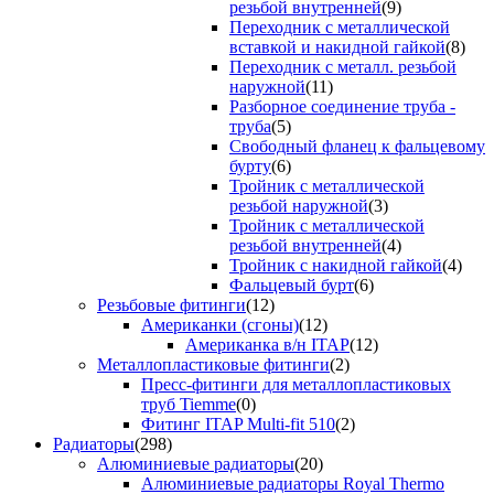
резьбой внутренней
(9)
Переходник с металлической
вставкой и накидной гайкой
(8)
Переходник с металл. резьбой
наружной
(11)
Разборное соединение труба -
труба
(5)
Свободный фланец к фальцевому
бурту
(6)
Тройник с металлической
резьбой наружной
(3)
Тройник с металлической
резьбой внутренней
(4)
Тройник с накидной гайкой
(4)
Фальцевый бурт
(6)
Резьбовые фитинги
(12)
Американки (сгоны)
(12)
Американка в/н ITAP
(12)
Металлопластиковые фитинги
(2)
Пресс-фитинги для металлопластиковых
труб Tiemme
(0)
Фитинг ITAP Multi-fit 510
(2)
Радиаторы
(298)
Алюминиевые радиаторы
(20)
Алюминиевые радиаторы Royal Thermo