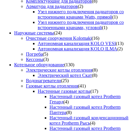
Комплектующие для радиаторов
(8)
Арматура для радиаторов
(2)
Узел нижнего подключения радиаторов со
встроенными кранами Watts, прямой
(1)
Узел нижнего подключения радиаторов со
встроенными кранами, угловой
(1)
Наружные системы
(24)
Очистные сооружения Kolomaki
(16)
Автономная канализация KOLO VESI
(13)
Автономная канализация KOLO ILMA
(2)
Погреба
(5)
Кессоны
(3)
Котельное оборудование
(130)
Электрические котлы отопления
(8)
Электрический котел Скат
(8)
Водонагреватели
(25)
Газовые котлы отопления
(41)
Настенные газовые котлы
(17)
Настенный газовый котел Protherm
Гепард
(4)
Настенный газовый котел Protherm
Пантера
(8)
Настенный газовый конденсационный
котел Protherm Рысь
(4)
Настенный газовый котел Protherm