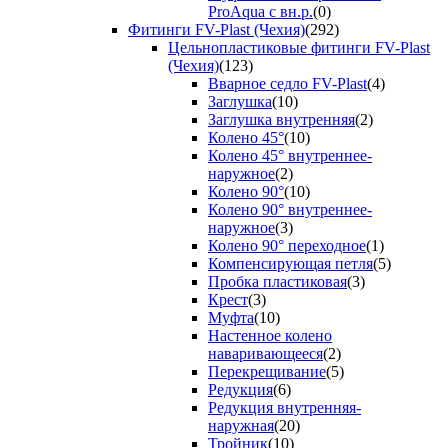
ProAqua с вн.р.
(0)
Фитинги FV-Plast (Чехия)
(292)
Цельнопластиковые фитинги FV-Plast
(Чехия)
(123)
Вварное седло FV-Plast
(4)
Заглушка
(10)
Заглушка внутренняя
(2)
Колено 45°
(10)
Колено 45° внутреннее-
наружное
(2)
Колено 90°
(10)
Колено 90° внутреннее-
наружное
(3)
Колено 90° переходное
(1)
Компенсирующая петля
(5)
Пробка пластиковая
(3)
Крест
(3)
Муфта
(10)
Настенное колено
наваривающееся
(2)
Перекрещивание
(5)
Редукция
(6)
Редукция внутренняя-
наружная
(20)
Тройник
(10)