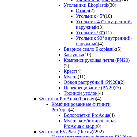
Угольники Ekoplastik
(30)
Отвод
(2)
Угольник 45°
(10)
Угольник 45° внутренний-
наружный
(3)
Угольник 90°
(11)
Угольник 90° внутренний-
наружный
(4)
Вварное седло Ekoplastik
(5)
Заглушка
(10)
Компенсирующая петля (PN20)
(5)
Крест
(4)
Муфта
(11)
Обвод раструбный (PN20)
(2)
Перекрещивание (PN20)
(5)
Тройной уголок
(4)
Фитинги ProAqua (Россия)
(4)
Комбинированные фитинги
ProAqua
(4)
Водорозетки ProAqua
(4)
Муфта комбинированная
ProAqua с вн.р.
(0)
Фитинги FV-Plast (Чехия)
(292)