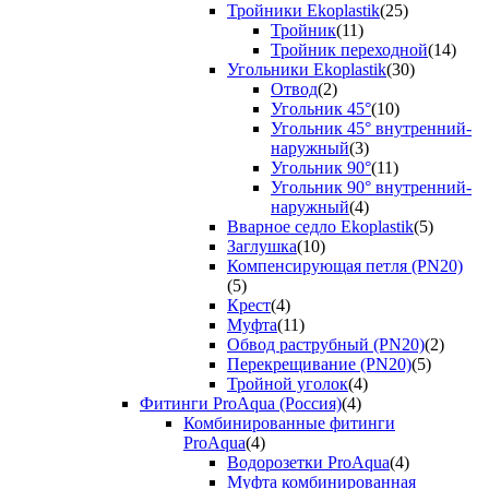
Тройники Ekoplastik
(25)
Тройник
(11)
Тройник переходной
(14)
Угольники Ekoplastik
(30)
Отвод
(2)
Угольник 45°
(10)
Угольник 45° внутренний-
наружный
(3)
Угольник 90°
(11)
Угольник 90° внутренний-
наружный
(4)
Вварное седло Ekoplastik
(5)
Заглушка
(10)
Компенсирующая петля (PN20)
(5)
Крест
(4)
Муфта
(11)
Обвод раструбный (PN20)
(2)
Перекрещивание (PN20)
(5)
Тройной уголок
(4)
Фитинги ProAqua (Россия)
(4)
Комбинированные фитинги
ProAqua
(4)
Водорозетки ProAqua
(4)
Муфта комбинированная