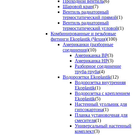
Проходной вентиль
(6)
Шаровой кран
(7)
Вентиль радиаторный
термостатический прямой
(1)
Вентиль радиаторный
термостатический угловой
(1)
Комбинированные и резьбовые
фитинги Ekoplastik (Чехия)
(100)
Американки (разборные
соединения)
(10)
Американка ВР
(3)
Американка НР
(3)
Разборное соединение
труба-труба
(4)
Водорозетки Ekoplastik
(12)
Водорозетка внутренняя
Ekoplastik
(1)
Водорозетка с креплением
Ekoplastik
(5)
Настенный угольник для
гипсокартона
(1)
Планка установочная для
смесителя
(1)
Универсальный настенный
комплект
(3)