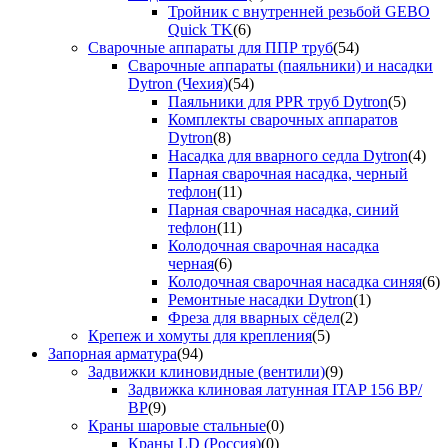
Тройник с внутренней резьбой GEBO
Quick TK
(6)
Сварочные аппараты для ППР труб
(54)
Сварочные аппараты (паяльники) и насадки
Dytron (Чехия)
(54)
Паяльники для PPR труб Dytron
(5)
Комплекты сварочных аппаратов
Dytron
(8)
Насадка для вварного седла Dytron
(4)
Парная сварочная насадка, черный
тефлон
(11)
Парная сварочная насадка, синий
тефлон
(11)
Колодочная сварочная насадка
черная
(6)
Колодочная сварочная насадка синяя
(6)
Ремонтные насадки Dytron
(1)
Фреза для вварных сёдел
(2)
Крепеж и хомуты для крепления
(5)
Запорная арматура
(94)
Задвижки клиновидные (вентили)
(9)
Задвижка клиновая латунная ITAP 156 ВР/
ВР
(9)
Краны шаровые стальные
(0)
Краны LD (Россия)
(0)