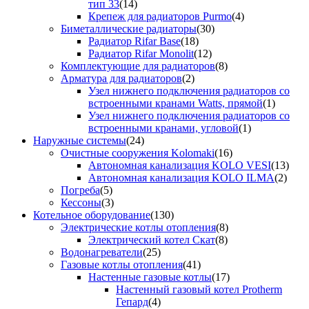
тип 33
(14)
Крепеж для радиаторов Purmo
(4)
Биметаллические радиаторы
(30)
Радиатор Rifar Base
(18)
Радиатор Rifar Monolit
(12)
Комплектующие для радиаторов
(8)
Арматура для радиаторов
(2)
Узел нижнего подключения радиаторов со
встроенными кранами Watts, прямой
(1)
Узел нижнего подключения радиаторов со
встроенными кранами, угловой
(1)
Наружные системы
(24)
Очистные сооружения Kolomaki
(16)
Автономная канализация KOLO VESI
(13)
Автономная канализация KOLO ILMA
(2)
Погреба
(5)
Кессоны
(3)
Котельное оборудование
(130)
Электрические котлы отопления
(8)
Электрический котел Скат
(8)
Водонагреватели
(25)
Газовые котлы отопления
(41)
Настенные газовые котлы
(17)
Настенный газовый котел Protherm
Гепард
(4)