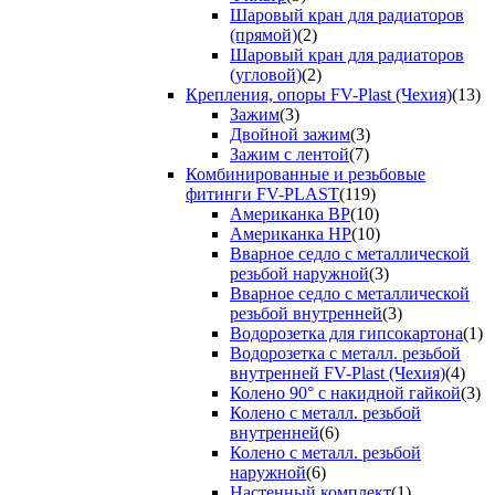
Шаровый кран для радиаторов
(прямой)
(2)
Шаровый кран для радиаторов
(угловой)
(2)
Крепления, опоры FV-Plast (Чехия)
(13)
Зажим
(3)
Двойной зажим
(3)
Зажим с лентой
(7)
Комбинированные и резьбовые
фитинги FV-PLAST
(119)
Американка ВР
(10)
Американка НР
(10)
Вварное седло с металлической
резьбой наружной
(3)
Вварное седло с металлической
резьбой внутренней
(3)
Водорозетка для гипсокартона
(1)
Водорозетка с металл. резьбой
внутренней FV-Plast (Чехия)
(4)
Колено 90° с накидной гайкой
(3)
Колено с металл. резьбой
внутренней
(6)
Колено с металл. резьбой
наружной
(6)
Настенный комплект
(1)