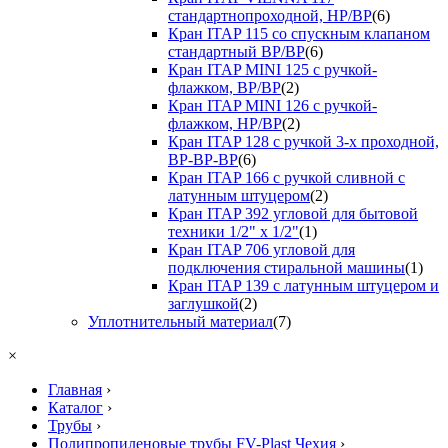
стандартнопроходной, НР/ВР
(6)
Кран ITAP 115 со спускным клапаном
стандартный ВР/ВР
(6)
Кран ITAP MINI 125 с ручкой-
флажком, ВР/ВР
(2)
Кран ITAP MINI 126 с ручкой-
флажком, НР/ВР
(2)
Кран ITAP 128 с ручкой 3-х проходной,
ВР-ВР-ВР
(6)
Кран ITAP 166 с ручкой сливной с
латунным штуцером
(2)
Кран ITAP 392 угловой для бытовой
техники 1/2" х 1/2"
(1)
Кран ITAP 706 угловой для
подключения стиральной машины
(1)
Кран ITAP 139 с латунным штуцером и
заглушкой
(2)
Уплотнительный материал
(7)
×
Главная
›
Каталог
›
Трубы
›
Полипропиленовые трубы FV-Plast Чехия
›