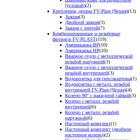
(угловой)
(2)
Крепления, опоры FV-Plast (Чехия)
(13)
Зажим
(3)
Двойной зажим
(3)
Зажим с лентой
(7)
Комбинированные и резьбовые
фитинги FV-PLAST
(119)
Американка ВР
(10)
Американка НР
(10)
Вварное седло с металлической
резьбой наружной
(3)
Вварное седло с металлической
резьбой внутренней
(3)
Водорозетка для гипсокартона
(1)
Водорозетка с металл. резьбой
внутренней FV-Plast (Чехия)
(4)
Колено 90° с накидной гайкой
(3)
Колено с металл. резьбой
внутренней
(6)
Колено с металл. резьбой
наружной
(6)
Настенный комплект
(1)
Настенный комплект (двойное
настенное колено)
(2)