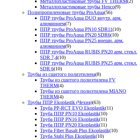
Металлопластиковые трубы FV THERM
(2)
Металлопластиковые трубы Henco
(9)
Полипропиленовые трубы ProAqua
(56)
ППР трубы ProAqua DUO внутр. арм.
алюминием
(7)
ППР трубы ProAqua PN10 SDR11
(10)
ППР трубы ProAqua PN20 SDR6
(10)
ППР трубы ProAqua PN25 внешн. арм.
алюминием
(9)
ППР трубы ProAqua RUBIS PN20 арм. стекл.
SDR 7,4
(10)
ППР трубы ProAqua RUBIS PN25 арм. стекл.
SDR 6
(10)
Трубы из сшитого полиэтилена
(8)
Трубы из сшитого полиэтилена FV
THERM
(4)
Трубы из сшитого полиэтилена MIANO
THERM
(4)
Трубы ППР Ekoplastik (Чехия)
(63)
Труба PP-RCT EVO Ekoplastik
(11)
Труба ППР PN10 Ekoplastik
(10)
Труба ППР PN16 Ekoplastik
(11)
Труба ППР PN20 Ekoplastik
(11)
Труба Fiber Basalt Plus Ekoplastik
(10)
Труба Stabi Plus Ekoplastik
(10)