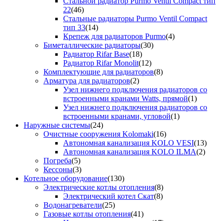
Стальной радиатор Purmo Ventil Compact тип
22
(46)
Стальные радиаторы Purmo Ventil Compact
тип 33
(14)
Крепеж для радиаторов Purmo
(4)
Биметаллические радиаторы
(30)
Радиатор Rifar Base
(18)
Радиатор Rifar Monolit
(12)
Комплектующие для радиаторов
(8)
Арматура для радиаторов
(2)
Узел нижнего подключения радиаторов со
встроенными кранами Watts, прямой
(1)
Узел нижнего подключения радиаторов со
встроенными кранами, угловой
(1)
Наружные системы
(24)
Очистные сооружения Kolomaki
(16)
Автономная канализация KOLO VESI
(13)
Автономная канализация KOLO ILMA
(2)
Погреба
(5)
Кессоны
(3)
Котельное оборудование
(130)
Электрические котлы отопления
(8)
Электрический котел Скат
(8)
Водонагреватели
(25)
Газовые котлы отопления
(41)