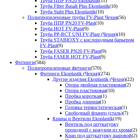
Труба ППР PN20 Ekoplastik
(11)
Труба Fiber Basalt Plus Ekoplastik
(10)
Труба Stabi Plus Ekoplastik
(10)
Полипропиленовые трубы FV-Plast Чехия
(56)
Труба ППР PN20 FV-Plast
(10)
Труба HOT FV-Plast
(9)
Труба PP-RCT UNI FV-Plast (Чехия)
(10)
Труба STABIOXY с кислородным барьером
FV-Plast
(9)
Труба FASER PN20 FV-Plast
(9)
Труба FASER HOT FV-Plast
(9)
Фитинги
(584)
Полипропиленовые фитинги
(570)
Фитинги Ekoplastik (Чехия)
(274)
Другие изделия Ekoplastik (Чехия)
(22)
Опора двойная пластиковая
(2)
Опора пластиковая
(10)
Пробка короткая
(1)
Пробка длинная
(1)
Головка термостатическая
(1)
Свободный фланец (сталь)
(7)
Краны и Вентили Ekoplastik
(19)
Вентиль под штукатурку
проходной с кожухом из хрома
(2)
Кран под штукатурку шаровой
(2)