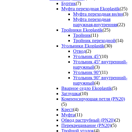
Буртик
(7)
Муфта переходная Ekoplastik
(25)
Муфта переходная вн/вн
(3)
Муфта переходная
наружная-внутренняя
(22)
Тройники Ekoplastik
(25)
Тройник
(11)
Тройник переходной
(14)
Угольники Ekoplastik
(30)
Отвод
(2)
Угольник 45°
(10)
Угольник 45° внутренний-
наружный
(3)
Угольник 90°
(11)
Угольник 90° внутренний-
наружный
(4)
Вварное седло Ekoplastik
(5)
Заглушка
(10)
Компенсирующая петля (PN20)
(5)
Крест
(4)
Муфта
(11)
Обвод раструбный (PN20)
(2)
Перекрещивание (PN20)
(5)
Тройной уголок
(4)