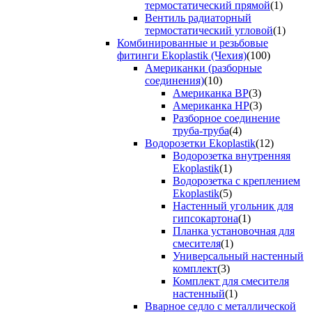
термостатический прямой
(1)
Вентиль радиаторный
термостатический угловой
(1)
Комбинированные и резьбовые
фитинги Ekoplastik (Чехия)
(100)
Американки (разборные
соединения)
(10)
Американка ВР
(3)
Американка НР
(3)
Разборное соединение
труба-труба
(4)
Водорозетки Ekoplastik
(12)
Водорозетка внутренняя
Ekoplastik
(1)
Водорозетка с креплением
Ekoplastik
(5)
Настенный угольник для
гипсокартона
(1)
Планка установочная для
смесителя
(1)
Универсальный настенный
комплект
(3)
Комплект для смесителя
настенный
(1)
Вварное седло с металлической