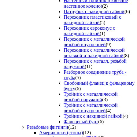
Настенный тройник (сквозное
настенное колено)
(2)
Патрубок с накидной гайкой
(6)
Переходник пластиковый с
накидной гайкой
(5)
Переходник евроконус с
накидной гайкой
(1)
Переходник с металлической
резьбой внутренней
(9)
Переходник с металлической
вставкой и накидной гайкой
(8)
Переходник с металл. резьбой
наружной
(11)
Разборное соединение труба -
труба
(5)
Свободный фланец к фальцевому
бурту
(6)
Тройник с металлической
резьбой наружной
(3)
Тройник с металлической
резьбой внутренней
(4)
Тройник с накидной гайкой
(4)
Фальцевый бурт
(6)
Резьбовые фитинги
(12)
Американки (сгоны)
(12)