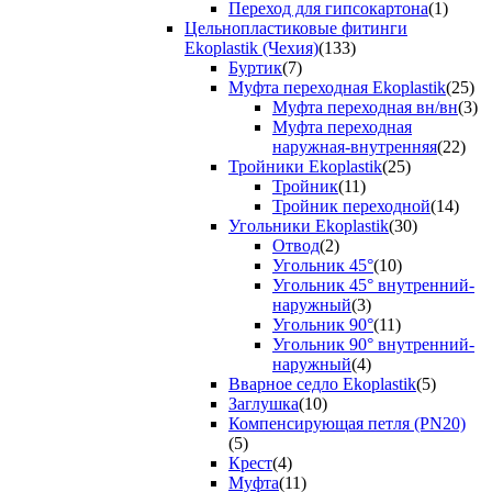
Переход для гипсокартона
(1)
Цельнопластиковые фитинги
Ekoplastik (Чехия)
(133)
Буртик
(7)
Муфта переходная Ekoplastik
(25)
Муфта переходная вн/вн
(3)
Муфта переходная
наружная-внутренняя
(22)
Тройники Ekoplastik
(25)
Тройник
(11)
Тройник переходной
(14)
Угольники Ekoplastik
(30)
Отвод
(2)
Угольник 45°
(10)
Угольник 45° внутренний-
наружный
(3)
Угольник 90°
(11)
Угольник 90° внутренний-
наружный
(4)
Вварное седло Ekoplastik
(5)
Заглушка
(10)
Компенсирующая петля (PN20)
(5)
Крест
(4)
Муфта
(11)