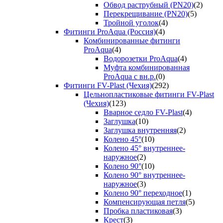
Обвод раструбный (PN20)
(2)
Перекрещивание (PN20)
(5)
Тройной уголок
(4)
Фитинги ProAqua (Россия)
(4)
Комбинированные фитинги
ProAqua
(4)
Водорозетки ProAqua
(4)
Муфта комбинированная
ProAqua с вн.р.
(0)
Фитинги FV-Plast (Чехия)
(292)
Цельнопластиковые фитинги FV-Plast
(Чехия)
(123)
Вварное седло FV-Plast
(4)
Заглушка
(10)
Заглушка внутренняя
(2)
Колено 45°
(10)
Колено 45° внутреннее-
наружное
(2)
Колено 90°
(10)
Колено 90° внутреннее-
наружное
(3)
Колено 90° переходное
(1)
Компенсирующая петля
(5)
Пробка пластиковая
(3)
Крест
(3)