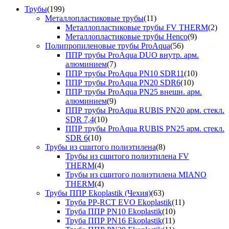
Трубы
(199)
Металлопластиковые трубы
(11)
Металлопластиковые трубы FV THERM
(2)
Металлопластиковые трубы Henco
(9)
Полипропиленовые трубы ProAqua
(56)
ППР трубы ProAqua DUO внутр. арм.
алюминием
(7)
ППР трубы ProAqua PN10 SDR11
(10)
ППР трубы ProAqua PN20 SDR6
(10)
ППР трубы ProAqua PN25 внешн. арм.
алюминием
(9)
ППР трубы ProAqua RUBIS PN20 арм. стекл.
SDR 7,4
(10)
ППР трубы ProAqua RUBIS PN25 арм. стекл.
SDR 6
(10)
Трубы из сшитого полиэтилена
(8)
Трубы из сшитого полиэтилена FV
THERM
(4)
Трубы из сшитого полиэтилена MIANO
THERM
(4)
Трубы ППР Ekoplastik (Чехия)
(63)
Труба PP-RCT EVO Ekoplastik
(11)
Труба ППР PN10 Ekoplastik
(10)
Труба ППР PN16 Ekoplastik
(11)