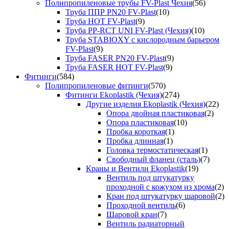
Полипропиленовые трубы FV-Plast Чехия
(56)
Труба ППР PN20 FV-Plast
(10)
Труба HOT FV-Plast
(9)
Труба PP-RCT UNI FV-Plast (Чехия)
(10)
Труба STABIOXY с кислородным барьером
FV-Plast
(9)
Труба FASER PN20 FV-Plast
(9)
Труба FASER HOT FV-Plast
(9)
Фитинги
(584)
Полипропиленовые фитинги
(570)
Фитинги Ekoplastik (Чехия)
(274)
Другие изделия Ekoplastik (Чехия)
(22)
Опора двойная пластиковая
(2)
Опора пластиковая
(10)
Пробка короткая
(1)
Пробка длинная
(1)
Головка термостатическая
(1)
Свободный фланец (сталь)
(7)
Краны и Вентили Ekoplastik
(19)
Вентиль под штукатурку
проходной с кожухом из хрома
(2)
Кран под штукатурку шаровой
(2)
Проходной вентиль
(6)
Шаровой кран
(7)
Вентиль радиаторный