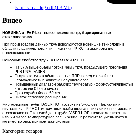
fv_plast_catalog.pdf
(1.3 Мб)
Видео
НОВИНКА от
FV-Plast - новое поколение труб армированных
стекловолокном!
При производстве данных труб используются новейшие технологии в
области пластиков: новый тип пластика PP-RCT и армирование
стекловолокном.
Основные свойства труб FV Plast FASER HOT
:
На 37% выше объем потока, чем у труб предыдущего поколения
PPR PN20 FASER
Свариваются как обыкновенные ППР: перед сваркой нет
необходимости в зачистке наружного слоя.
Повышенный диапазон рабочих температур - формоустойчивость в
интервале 0-90 градусов.
Срок службы более 50 лет.
Низкое тепловое расширение
Многослойные трубы FASER HOT состоят из 3-х слоев. Наружный и
внутренний - PP-RCT, между ними комбинированный слой из пропилена и
стекловолокна. Этот слой даёт трубе FASER HOT высокую жесткость на
изгиб и малое температурное расширение - в результате уменьшается
количество опор при монтаже системы.
Категории товаров