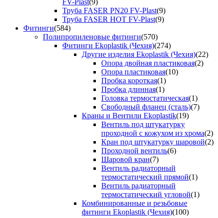
FV-Plast
(9)
Труба FASER PN20 FV-Plast
(9)
Труба FASER HOT FV-Plast
(9)
Фитинги
(584)
Полипропиленовые фитинги
(570)
Фитинги Ekoplastik (Чехия)
(274)
Другие изделия Ekoplastik (Чехия)
(22)
Опора двойная пластиковая
(2)
Опора пластиковая
(10)
Пробка короткая
(1)
Пробка длинная
(1)
Головка термостатическая
(1)
Свободный фланец (сталь)
(7)
Краны и Вентили Ekoplastik
(19)
Вентиль под штукатурку
проходной с кожухом из хрома
(2)
Кран под штукатурку шаровой
(2)
Проходной вентиль
(6)
Шаровой кран
(7)
Вентиль радиаторный
термостатический прямой
(1)
Вентиль радиаторный
термостатический угловой
(1)
Комбинированные и резьбовые
фитинги Ekoplastik (Чехия)
(100)