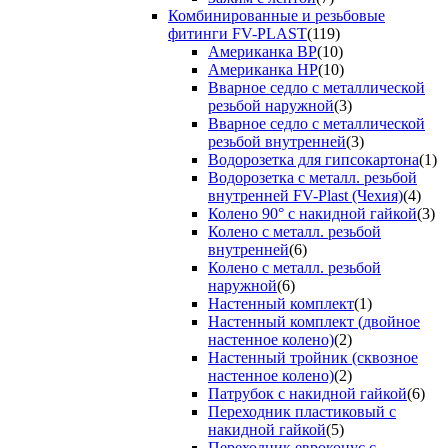
Комбинированные и резьбовые
фитинги FV-PLAST
(119)
Американка ВР
(10)
Американка НР
(10)
Вварное седло с металлической
резьбой наружной
(3)
Вварное седло с металлической
резьбой внутренней
(3)
Водорозетка для гипсокартона
(1)
Водорозетка с металл. резьбой
внутренней FV-Plast (Чехия)
(4)
Колено 90° с накидной гайкой
(3)
Колено с металл. резьбой
внутренней
(6)
Колено с металл. резьбой
наружной
(6)
Настенный комплект
(1)
Настенный комплект (двойное
настенное колено)
(2)
Настенный тройник (сквозное
настенное колено)
(2)
Патрубок с накидной гайкой
(6)
Переходник пластиковый с
накидной гайкой
(5)
Переходник евроконус с