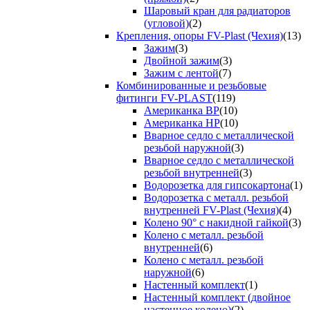
Шаровый кран для радиаторов
(угловой)
(2)
Крепления, опоры FV-Plast (Чехия)
(13)
Зажим
(3)
Двойной зажим
(3)
Зажим с лентой
(7)
Комбинированные и резьбовые
фитинги FV-PLAST
(119)
Американка ВР
(10)
Американка НР
(10)
Вварное седло с металлической
резьбой наружной
(3)
Вварное седло с металлической
резьбой внутренней
(3)
Водорозетка для гипсокартона
(1)
Водорозетка с металл. резьбой
внутренней FV-Plast (Чехия)
(4)
Колено 90° с накидной гайкой
(3)
Колено с металл. резьбой
внутренней
(6)
Колено с металл. резьбой
наружной
(6)
Настенный комплект
(1)
Настенный комплект (двойное
настенное колено)
(2)