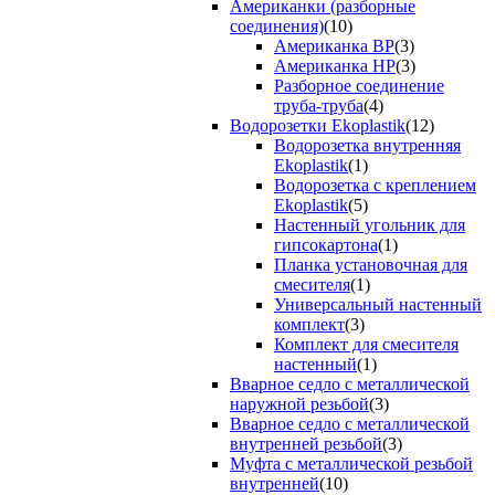
Американки (разборные
соединения)
(10)
Американка ВР
(3)
Американка НР
(3)
Разборное соединение
труба-труба
(4)
Водорозетки Ekoplastik
(12)
Водорозетка внутренняя
Ekoplastik
(1)
Водорозетка с креплением
Ekoplastik
(5)
Настенный угольник для
гипсокартона
(1)
Планка установочная для
смесителя
(1)
Универсальный настенный
комплект
(3)
Комплект для смесителя
настенный
(1)
Вварное седло с металлической
наружной резьбой
(3)
Вварное седло с металлической
внутренней резьбой
(3)
Муфта с металлической резьбой
внутренней
(10)