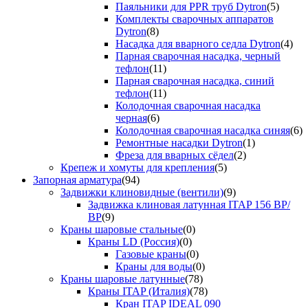
Паяльники для PPR труб Dytron
(5)
Комплекты сварочных аппаратов
Dytron
(8)
Насадка для вварного седла Dytron
(4)
Парная сварочная насадка, черный
тефлон
(11)
Парная сварочная насадка, синий
тефлон
(11)
Колодочная сварочная насадка
черная
(6)
Колодочная сварочная насадка синяя
(6)
Ремонтные насадки Dytron
(1)
Фреза для вварных сёдел
(2)
Крепеж и хомуты для крепления
(5)
Запорная арматура
(94)
Задвижки клиновидные (вентили)
(9)
Задвижка клиновая латунная ITAP 156 ВР/
ВР
(9)
Краны шаровые стальные
(0)
Краны LD (Россия)
(0)
Газовые краны
(0)
Краны для воды
(0)
Краны шаровые латунные
(78)
Краны ITAP (Италия)
(78)
Кран ITAP IDEAL 090