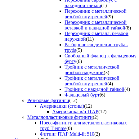
накидной гайкой
(1)
Переходник с металлической
резьбой внутренней
(9)
Переходник с металлической
вставкой и накидной гайкой
(8)
Переходник с металл. резьбой
наружной
(11)
Разборное соединение труба -
труба
(5)
Свободный фланец к фальцевому
бурту
(6)
Тройник с металлической
резьбой наружной
(3)
Тройник с металлической
резьбой внутренней
(4)
Тройник с накидной гайкой
(4)
Фальцевый бурт
(6)
Резьбовые фитинги
(12)
Американки (сгоны)
(12)
Американка в/н ITAP
(12)
Металлопластиковые фитинги
(2)
Пресс-фитинги для металлопластиковых
труб Tiemme
(0)
Фитинг ITAP Multi-fit 510
(2)