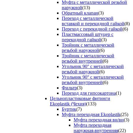
Муфта с металлической резьбой
наружной
(13)
Обратный клапан
(3)
Переход с металлической
вставкой и перекидной гайкой
(8)
Переход с перекидной гайкой
(6)
Пластмассовый штуцер с
перекидной гайкой
(3)
Тройник с металлической
резьбой наружной
(6)
Тройник с металлической
резьбой внутренней
(6)
Угольник 90° с металлической
резьбой наружной
(6)
Угольник 90° с металлической
резьбой внутренней
(6)
Фильтр
(3)
Переход для гипсокартона
(1)
Цельнопластиковые фитинги
Ekoplastik (Чехия)
(133)
Буртик
(7)
Муфта переходная Ekoplastik
(25)
Муфта переходная вн/вн
(3)
Муфта переходная
наружная-внутренняя
(22)