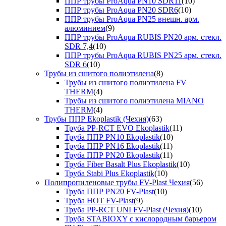
ППР трубы ProAqua PN10 SDR11
(10)
ППР трубы ProAqua PN20 SDR6
(10)
ППР трубы ProAqua PN25 внешн. арм.
алюминием
(9)
ППР трубы ProAqua RUBIS PN20 арм. стекл.
SDR 7,4
(10)
ППР трубы ProAqua RUBIS PN25 арм. стекл.
SDR 6
(10)
Трубы из сшитого полиэтилена
(8)
Трубы из сшитого полиэтилена FV
THERM
(4)
Трубы из сшитого полиэтилена MIANO
THERM
(4)
Трубы ППР Ekoplastik (Чехия)
(63)
Труба PP-RCT EVO Ekoplastik
(11)
Труба ППР PN10 Ekoplastik
(10)
Труба ППР PN16 Ekoplastik
(11)
Труба ППР PN20 Ekoplastik
(11)
Труба Fiber Basalt Plus Ekoplastik
(10)
Труба Stabi Plus Ekoplastik
(10)
Полипропиленовые трубы FV-Plast Чехия
(56)
Труба ППР PN20 FV-Plast
(10)
Труба HOT FV-Plast
(9)
Труба PP-RCT UNI FV-Plast (Чехия)
(10)
Труба STABIOXY с кислородным барьером