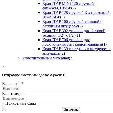
Кран ITAP MINI 126 с ручкой-
флажком, НР/ВР
(2)
Кран ITAP 128 с ручкой 3-х проходной,
ВР-ВР-ВР
(6)
Кран ITAP 166 с ручкой сливной с
латунным штуцером
(2)
Кран ITAP 392 угловой для бытовой
техники 1/2" х 1/2"
(1)
Кран ITAP 706 угловой для
подключения стиральной машины
(1)
Кран ITAP 139 с латунным штуцером и
заглушкой
(2)
Уплотнительный материал
(7)
×
Отправьте смету, мы сделаем расчёт!
Ваш e-mail
*
Ваш телефон
+ Прикрепить файл