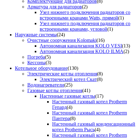
Комплектующие для радиаторов
(8)
Арматура для радиаторов
(2)
Узел нижнего подключения радиаторов со
встроенными кранами Watts, прямой
(1)
Узел нижнего подключения радиаторов со
встроенными кранами, угловой
(1)
Наружные системы
(24)
Очистные сооружения Kolomaki
(16)
Автономная канализация KOLO VESI
(13)
Автономная канализация KOLO ILMA
(2)
Погреба
(5)
Кессоны
(3)
Котельное оборудование
(130)
Электрические котлы отопления
(8)
Электрический котел Скат
(8)
Водонагреватели
(25)
Газовые котлы отопления
(41)
Настенные газовые котлы
(17)
Настенный газовый котел Protherm
Гепард
(4)
Настенный газовый котел Protherm
Пантера
(8)
Настенный газовый конденсационный
котел Protherm Рысь
(4)
Настенный газовый котел Protherm