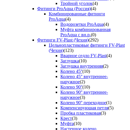
Тройной уголок
(4)
Фитинги ProAqua (Россия)
(4)
Комбинированные фитинги
ProAqua
(4)
Водорозетки ProAqua
(4)
Муфта комбинированная
ProAqua с вн.р.
(0)
Фитинги FV-Plast (Чехия)
(292)
Цельнопластиковые фитинги FV-Plast
(Чехия)
(123)
Вварное седло FV-Plast
(4)
Заглушка
(10)
Заглушка внутренняя
(2)
Колено 45°
(10)
Колено 45° внутреннее-
наружное
(2)
Колено 90°
(10)
Колено 90° внутреннее-
наружное
(3)
Колено 90° переходное
(1)
Компенсирующая петля
(5)
Пробка пластиковая
(3)
Крест
(3)
Муфта
(10)
Настенное колено