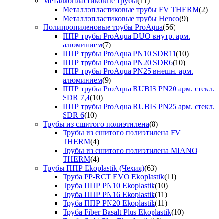
Металлопластиковые трубы
(11)
Металлопластиковые трубы FV THERM
(2)
Металлопластиковые трубы Henco
(9)
Полипропиленовые трубы ProAqua
(56)
ППР трубы ProAqua DUO внутр. арм.
алюминием
(7)
ППР трубы ProAqua PN10 SDR11
(10)
ППР трубы ProAqua PN20 SDR6
(10)
ППР трубы ProAqua PN25 внешн. арм.
алюминием
(9)
ППР трубы ProAqua RUBIS PN20 арм. стекл.
SDR 7,4
(10)
ППР трубы ProAqua RUBIS PN25 арм. стекл.
SDR 6
(10)
Трубы из сшитого полиэтилена
(8)
Трубы из сшитого полиэтилена FV
THERM
(4)
Трубы из сшитого полиэтилена MIANO
THERM
(4)
Трубы ППР Ekoplastik (Чехия)
(63)
Труба PP-RCT EVO Ekoplastik
(11)
Труба ППР PN10 Ekoplastik
(10)
Труба ППР PN16 Ekoplastik
(11)
Труба ППР PN20 Ekoplastik
(11)
Труба Fiber Basalt Plus Ekoplastik
(10)