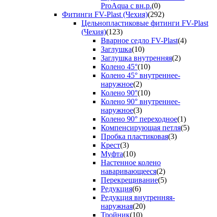
ProAqua с вн.р.
(0)
Фитинги FV-Plast (Чехия)
(292)
Цельнопластиковые фитинги FV-Plast
(Чехия)
(123)
Вварное седло FV-Plast
(4)
Заглушка
(10)
Заглушка внутренняя
(2)
Колено 45°
(10)
Колено 45° внутреннее-
наружное
(2)
Колено 90°
(10)
Колено 90° внутреннее-
наружное
(3)
Колено 90° переходное
(1)
Компенсирующая петля
(5)
Пробка пластиковая
(3)
Крест
(3)
Муфта
(10)
Настенное колено
наваривающееся
(2)
Перекрещивание
(5)
Редукция
(6)
Редукция внутренняя-
наружная
(20)
Тройник
(10)