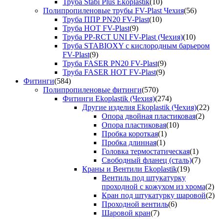
Труба Stabi Plus Ekoplastik
(10)
Полипропиленовые трубы FV-Plast Чехия
(56)
Труба ППР PN20 FV-Plast
(10)
Труба HOT FV-Plast
(9)
Труба PP-RCT UNI FV-Plast (Чехия)
(10)
Труба STABIOXY с кислородным барьером
FV-Plast
(9)
Труба FASER PN20 FV-Plast
(9)
Труба FASER HOT FV-Plast
(9)
Фитинги
(584)
Полипропиленовые фитинги
(570)
Фитинги Ekoplastik (Чехия)
(274)
Другие изделия Ekoplastik (Чехия)
(22)
Опора двойная пластиковая
(2)
Опора пластиковая
(10)
Пробка короткая
(1)
Пробка длинная
(1)
Головка термостатическая
(1)
Свободный фланец (сталь)
(7)
Краны и Вентили Ekoplastik
(19)
Вентиль под штукатурку
проходной с кожухом из хрома
(2)
Кран под штукатурку шаровой
(2)
Проходной вентиль
(6)
Шаровой кран
(7)