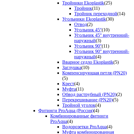
Тройники Ekoplastik
(25)
Тройник
(11)
Тройник переходной
(14)
Угольники Ekoplastik
(30)
Отвод
(2)
Угольник 45°
(10)
Угольник 45° внутренний-
наружный
(3)
Угольник 90°
(11)
Угольник 90° внутренний-
наружный
(4)
Вварное седло Ekoplastik
(5)
Заглушка
(10)
Компенсирующая петля (PN20)
(5)
Крест
(4)
Муфта
(11)
Обвод раструбный (PN20)
(2)
Перекрещивание (PN20)
(5)
Тройной уголок
(4)
Фитинги ProAqua (Россия)
(4)
Комбинированные фитинги
ProAqua
(4)
Водорозетки ProAqua
(4)
Муфта комбинированная