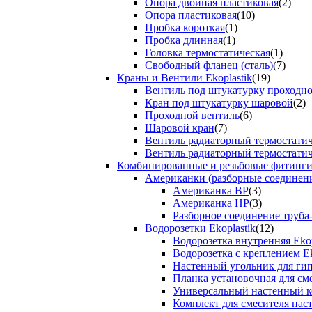
Опора двойная пластиковая
(2)
Опора пластиковая
(10)
Пробка короткая
(1)
Пробка длинная
(1)
Головка термостатическая
(1)
Свободный фланец (сталь)
(7)
Краны и Вентили Ekoplastik
(19)
Вентиль под штукатурку проходно
Кран под штукатурку шаровой
(2)
Проходной вентиль
(6)
Шаровой кран
(7)
Вентиль радиаторный термостати
Вентиль радиаторный термостати
Комбинированные и резьбовые фитинги E
Американки (разборные соединен
Американка ВР
(3)
Американка НР
(3)
Разборное соединение труба
Водорозетки Ekoplastik
(12)
Водорозетка внутренняя Ekop
Водорозетка с креплением Ek
Настенный угольник для ги
Планка установочная для см
Универсальный настенный к
Комплект для смесителя нас