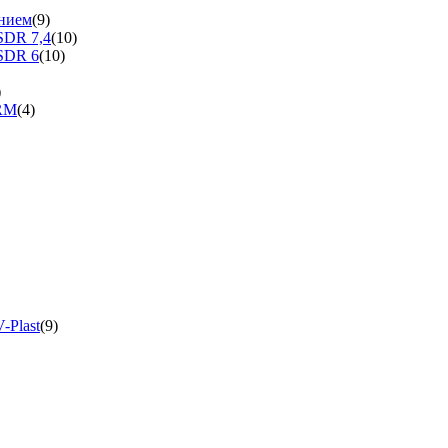
нием
(9)
SDR 7,4
(10)
SDR 6
(10)
)
ERM
(4)
-Plast
(9)