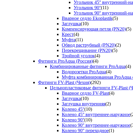
Угольник 45° внутренний-н
Угольник 90°
(11)
Угольник 90° внутренний-н
Вварное седло Ekoplastik
(5)
Заглушка
(10)
Компенсирующая петля (PN20)
(5)
Крест
(4)
Муфта
(11)
Обвод раструбный (PN20)
(2)
Перекрещивание (PN20)
(5)
Тройной уголок
(4)
Фитинги ProAqua (Россия)
(4)
Комбинированные фитинги ProAqua
(4)
Водорозетки ProAqua
(4)
Муфта комбинированная ProAqua с
Фитинги FV-Plast (Чехия)
(292)
Цельнопластиковые фитинги FV-Plast (Ч
Вварное седло FV-Plast
(4)
Заглушка
(10)
Заглушка внутренняя
(2)
Колено 45°
(10)
Колено 45° внутреннее-наружное
(
Колено 90°
(10)
Колено 90° внутреннее-наружное
(
Колено 90° переходное
(1)