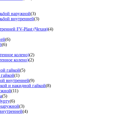
езьбой наружной
(3)
зьбой внутренней
(3)
тренней FV-Plast (Чехия)
(4)
ней
(6)
й
(6)
тенное колено)
(2)
тенное колено)
(2)
ной гайкой
(5)
 гайкой
(1)
бой внутренней
(9)
вкой и накидной гайкой
(8)
ружной
(11)
а
(5)
бурту
(6)
 наружной
(3)
 внутренней
(4)