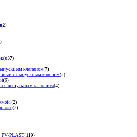
я
(2)
)
ия)
(37)
выпускным клапаном
(7)
довый с выпускным коленом
(2)
ый
(6)
ый с выпускным клапаном
(4)
ямой)
(2)
ловой)
(2)
и FV-PLAST
(119)