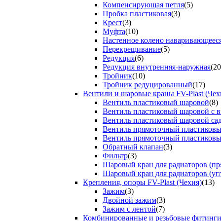
Компенсирующая петля
(5)
Пробка пластиковая
(3)
Крест
(3)
Муфта
(10)
Настенное колено наваривающеес
Перекрещивание
(5)
Редукция
(6)
Редукция внутренняя-наружная
(20
Тройник
(10)
Тройник редуцированный
(17)
Вентили и шаровые краны FV-Plast (Чех
Вентиль пластиковый шаровой
(8)
Вентиль пластиковый шаровой с 
Вентиль пластиковый шаровой са
Вентиль прямоточный пластиков
Вентиль прямоточный пластиков
Обратный клапан
(3)
Фильтр
(3)
Шаровый кран для радиаторов (пр
Шаровый кран для радиаторов (уг
Крепления, опоры FV-Plast (Чехия)
(13)
Зажим
(3)
Двойной зажим
(3)
Зажим с лентой
(7)
Комбинированные и резьбовые фитинг