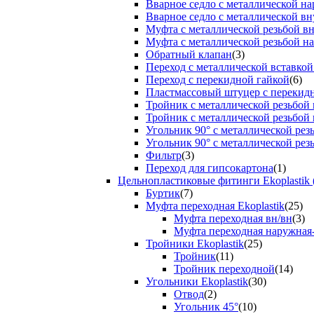
Вварное седло с металлической н
Вварное седло с металлической вн
Муфта с металлической резьбой в
Муфта с металлической резьбой н
Обратный клапан
(3)
Переход с металлической вставкой
Переход с перекидной гайкой
(6)
Пластмассовый штуцер с перекид
Тройник с металлической резьбой
Тройник с металлической резьбой
Угольник 90° с металлической ре
Угольник 90° с металлической рез
Фильтр
(3)
Переход для гипсокартона
(1)
Цельнопластиковые фитинги Ekoplastik 
Буртик
(7)
Муфта переходная Ekoplastik
(25)
Муфта переходная вн/вн
(3)
Муфта переходная наружная
Тройники Ekoplastik
(25)
Тройник
(11)
Тройник переходной
(14)
Угольники Ekoplastik
(30)
Отвод
(2)
Угольник 45°
(10)