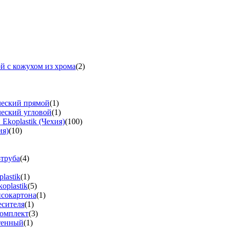
й с кожухом из хрома
(2)
ческий прямой
(1)
ческий угловой
(1)
koplastik (Чехия)
(100)
ия)
(10)
-труба
(4)
lastik
(1)
oplastik
(5)
псокартона
(1)
есителя
(1)
омплект
(3)
тенный
(1)