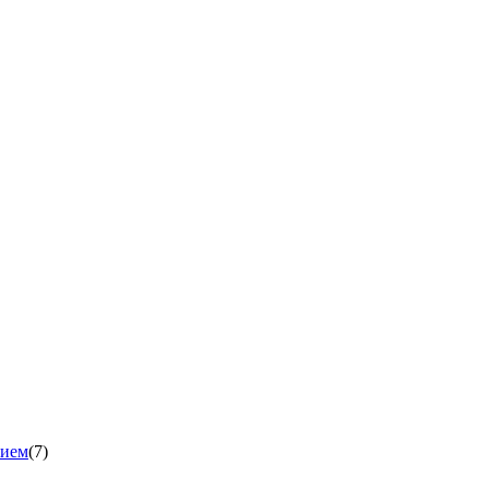
нием
(7)