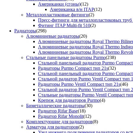
Американки (сгоны)
(12)
Американка в/н ITAP
(12)
Металлопластиковые фитинги
(2)
Пресс-фитинги для металлопластиковых труб
Фитинг ITAP Multi-fit 510
(2)
Радиаторы
(298)
Алюминиевые радиаторы
(20)
Алюминиевые радиаторы Royal Thermo Biline
Алюминиевые радиаторы Royal Thermo Indigo
Алюминиевые радиаторы Royal Thermo Revolu
Стальные панельные радиаторы Purmo
(238)
Стальной панельный радиатор Purmo Compact
Радиаторы Purmo Compact тип 21s
(32)
Стальной панельный радиатор Purmo Compact
Стальной радиатор Purmo Ventil Compact тип 
Радиаторы Purmo Ventil Compact тип 21s
(46)
Стальной радиатор Purmo Ventil Compact тип 
Стальные радиаторы Purmo Ventil Compact тип
Крепеж для радиаторов Purmo
(4)
Биметаллические радиаторы
(30)
Радиатор Rifar Base
(18)
Радиатор Rifar Monolit
(12)
Комплектующие для радиаторов
(8)
Арматура для радиаторов
(2)
Узел нижнего подключения радиаторов со вс