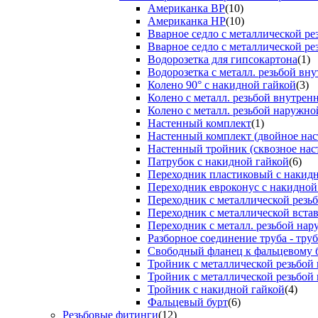
Американка ВР
(10)
Американка НР
(10)
Вварное седло с металлической р
Вварное седло с металлической ре
Водорозетка для гипсокартона
(1)
Водорозетка с металл. резьбой вну
Колено 90° с накидной гайкой
(3)
Колено с металл. резьбой внутрен
Колено с металл. резьбой наружно
Настенный комплект
(1)
Настенный комплект (двойное нас
Настенный тройник (сквозное нас
Патрубок с накидной гайкой
(6)
Переходник пластиковый с накид
Переходник евроконус с накидной
Переходник с металлической резь
Переходник с металлической вста
Переходник с металл. резьбой на
Разборное соединение труба - труб
Свободный фланец к фальцевому 
Тройник с металлической резьбой
Тройник с металлической резьбой
Тройник с накидной гайкой
(4)
Фальцевый бурт
(6)
Резьбовые фитинги
(12)