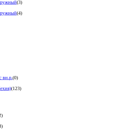
аружный
(3)
аружный
(4)
 вн.р.
(0)
ехия)
(123)
2)
3)