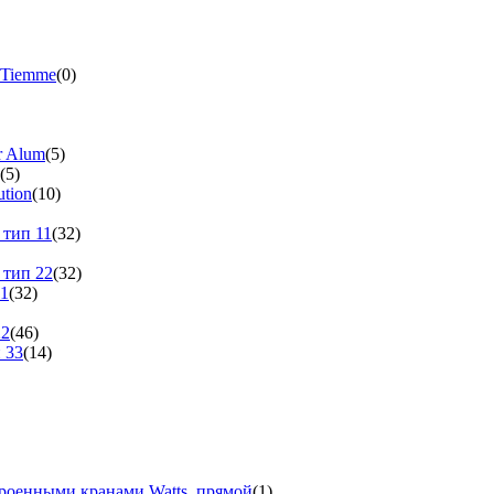
 Tiemme
(0)
r Alum
(5)
(5)
tion
(10)
 тип 11
(32)
 тип 22
(32)
11
(32)
22
(46)
 33
(14)
троенными кранами Watts, прямой
(1)