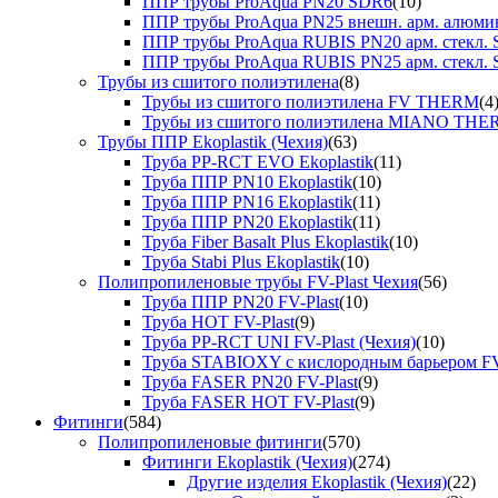
ППР трубы ProAqua PN20 SDR6
(10)
ППР трубы ProAqua PN25 внешн. арм. алюми
ППР трубы ProAqua RUBIS PN20 арм. стекл. 
ППР трубы ProAqua RUBIS PN25 арм. стекл. 
Трубы из сшитого полиэтилена
(8)
Трубы из сшитого полиэтилена FV THERM
(4
Трубы из сшитого полиэтилена MIANO TH
Трубы ППР Ekoplastik (Чехия)
(63)
Труба PP-RCT EVO Ekoplastik
(11)
Труба ППР PN10 Ekoplastik
(10)
Труба ППР PN16 Ekoplastik
(11)
Труба ППР PN20 Ekoplastik
(11)
Труба Fiber Basalt Plus Ekoplastik
(10)
Труба Stabi Plus Ekoplastik
(10)
Полипропиленовые трубы FV-Plast Чехия
(56)
Труба ППР PN20 FV-Plast
(10)
Труба HOT FV-Plast
(9)
Труба PP-RCT UNI FV-Plast (Чехия)
(10)
Труба STABIOXY с кислородным барьером FV
Труба FASER PN20 FV-Plast
(9)
Труба FASER HOT FV-Plast
(9)
Фитинги
(584)
Полипропиленовые фитинги
(570)
Фитинги Ekoplastik (Чехия)
(274)
Другие изделия Ekoplastik (Чехия)
(22)