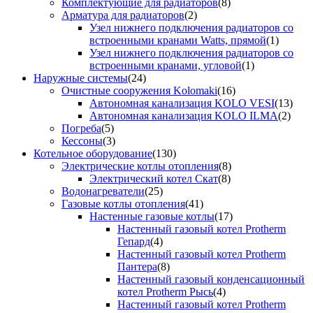
Комплектующие для радиаторов
(8)
Арматура для радиаторов
(2)
Узел нижнего подключения радиаторов со
встроенными кранами Watts, прямой
(1)
Узел нижнего подключения радиаторов со
встроенными кранами, угловой
(1)
Наружные системы
(24)
Очистные сооружения Kolomaki
(16)
Автономная канализация KOLO VESI
(13)
Автономная канализация KOLO ILMA
(2)
Погреба
(5)
Кессоны
(3)
Котельное оборудование
(130)
Электрические котлы отопления
(8)
Электрический котел Скат
(8)
Водонагреватели
(25)
Газовые котлы отопления
(41)
Настенные газовые котлы
(17)
Настенный газовый котел Protherm
Гепард
(4)
Настенный газовый котел Protherm
Пантера
(8)
Настенный газовый конденсационный
котел Protherm Рысь
(4)
Настенный газовый котел Protherm