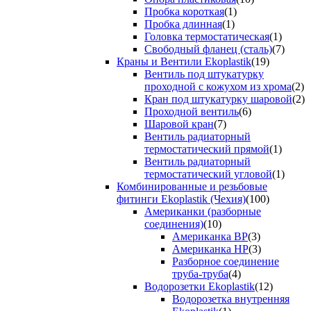
Пробка короткая
(1)
Пробка длинная
(1)
Головка термостатическая
(1)
Свободный фланец (сталь)
(7)
Краны и Вентили Ekoplastik
(19)
Вентиль под штукатурку
проходной с кожухом из хрома
(2)
Кран под штукатурку шаровой
(2)
Проходной вентиль
(6)
Шаровой кран
(7)
Вентиль радиаторный
термостатический прямой
(1)
Вентиль радиаторный
термостатический угловой
(1)
Комбинированные и резьбовые
фитинги Ekoplastik (Чехия)
(100)
Американки (разборные
соединения)
(10)
Американка ВР
(3)
Американка НР
(3)
Разборное соединение
труба-труба
(4)
Водорозетки Ekoplastik
(12)
Водорозетка внутренняя