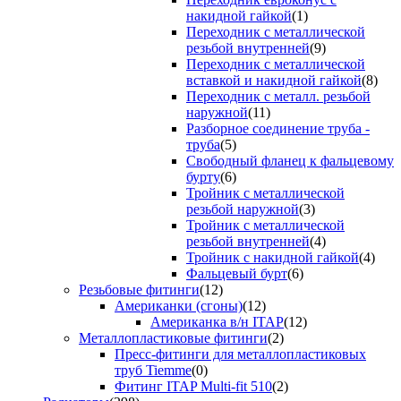
накидной гайкой
(1)
Переходник с металлической
резьбой внутренней
(9)
Переходник с металлической
вставкой и накидной гайкой
(8)
Переходник с металл. резьбой
наружной
(11)
Разборное соединение труба -
труба
(5)
Свободный фланец к фальцевому
бурту
(6)
Тройник с металлической
резьбой наружной
(3)
Тройник с металлической
резьбой внутренней
(4)
Тройник с накидной гайкой
(4)
Фальцевый бурт
(6)
Резьбовые фитинги
(12)
Американки (сгоны)
(12)
Американка в/н ITAP
(12)
Металлопластиковые фитинги
(2)
Пресс-фитинги для металлопластиковых
труб Tiemme
(0)
Фитинг ITAP Multi-fit 510
(2)