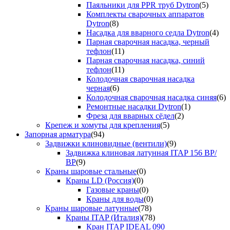
Паяльники для PPR труб Dytron
(5)
Комплекты сварочных аппаратов
Dytron
(8)
Насадка для вварного седла Dytron
(4)
Парная сварочная насадка, черный
тефлон
(11)
Парная сварочная насадка, синий
тефлон
(11)
Колодочная сварочная насадка
черная
(6)
Колодочная сварочная насадка синяя
(6)
Ремонтные насадки Dytron
(1)
Фреза для вварных сёдел
(2)
Крепеж и хомуты для крепления
(5)
Запорная арматура
(94)
Задвижки клиновидные (вентили)
(9)
Задвижка клиновая латунная ITAP 156 ВР/
ВР
(9)
Краны шаровые стальные
(0)
Краны LD (Россия)
(0)
Газовые краны
(0)
Краны для воды
(0)
Краны шаровые латунные
(78)
Краны ITAP (Италия)
(78)
Кран ITAP IDEAL 090