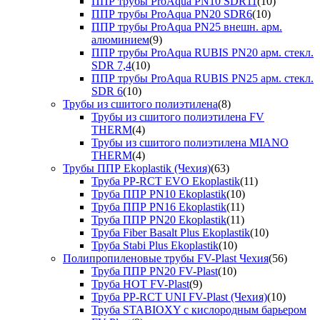
ППР трубы ProAqua PN10 SDR11
(10)
ППР трубы ProAqua PN20 SDR6
(10)
ППР трубы ProAqua PN25 внешн. арм.
алюминием
(9)
ППР трубы ProAqua RUBIS PN20 арм. стекл.
SDR 7,4
(10)
ППР трубы ProAqua RUBIS PN25 арм. стекл.
SDR 6
(10)
Трубы из сшитого полиэтилена
(8)
Трубы из сшитого полиэтилена FV
THERM
(4)
Трубы из сшитого полиэтилена MIANO
THERM
(4)
Трубы ППР Ekoplastik (Чехия)
(63)
Труба PP-RCT EVO Ekoplastik
(11)
Труба ППР PN10 Ekoplastik
(10)
Труба ППР PN16 Ekoplastik
(11)
Труба ППР PN20 Ekoplastik
(11)
Труба Fiber Basalt Plus Ekoplastik
(10)
Труба Stabi Plus Ekoplastik
(10)
Полипропиленовые трубы FV-Plast Чехия
(56)
Труба ППР PN20 FV-Plast
(10)
Труба HOT FV-Plast
(9)
Труба PP-RCT UNI FV-Plast (Чехия)
(10)
Труба STABIOXY с кислородным барьером