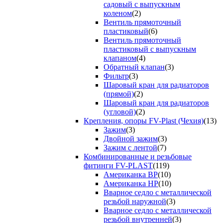
садовый с выпускным
коленом
(2)
Вентиль прямоточный
пластиковый
(6)
Вентиль прямоточный
пластиковый с выпускным
клапаном
(4)
Обратный клапан
(3)
Фильтр
(3)
Шаровый кран для радиаторов
(прямой)
(2)
Шаровый кран для радиаторов
(угловой)
(2)
Крепления, опоры FV-Plast (Чехия)
(13)
Зажим
(3)
Двойной зажим
(3)
Зажим с лентой
(7)
Комбинированные и резьбовые
фитинги FV-PLAST
(119)
Американка ВР
(10)
Американка НР
(10)
Вварное седло с металлической
резьбой наружной
(3)
Вварное седло с металлической
резьбой внутренней
(3)