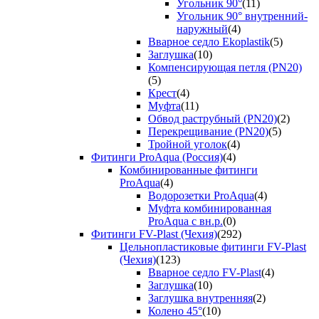
Угольник 90°
(11)
Угольник 90° внутренний-
наружный
(4)
Вварное седло Ekoplastik
(5)
Заглушка
(10)
Компенсирующая петля (PN20)
(5)
Крест
(4)
Муфта
(11)
Обвод раструбный (PN20)
(2)
Перекрещивание (PN20)
(5)
Тройной уголок
(4)
Фитинги ProAqua (Россия)
(4)
Комбинированные фитинги
ProAqua
(4)
Водорозетки ProAqua
(4)
Муфта комбинированная
ProAqua с вн.р.
(0)
Фитинги FV-Plast (Чехия)
(292)
Цельнопластиковые фитинги FV-Plast
(Чехия)
(123)
Вварное седло FV-Plast
(4)
Заглушка
(10)
Заглушка внутренняя
(2)
Колено 45°
(10)