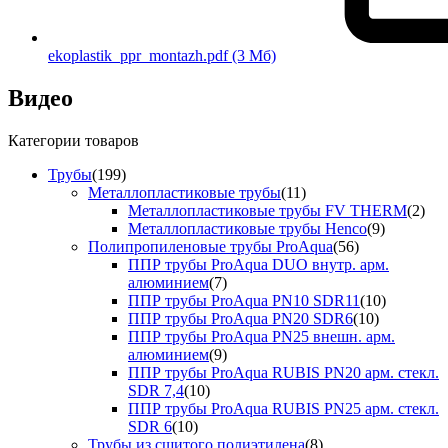
ekoplastik_ppr_montazh.pdf
(3 Мб)
Видео
Категории товаров
Трубы
(199)
Металлопластиковые трубы
(11)
Металлопластиковые трубы FV THERM
(2)
Металлопластиковые трубы Henco
(9)
Полипропиленовые трубы ProAqua
(56)
ППР трубы ProAqua DUO внутр. арм.
алюминием
(7)
ППР трубы ProAqua PN10 SDR11
(10)
ППР трубы ProAqua PN20 SDR6
(10)
ППР трубы ProAqua PN25 внешн. арм.
алюминием
(9)
ППР трубы ProAqua RUBIS PN20 арм. стекл.
SDR 7,4
(10)
ППР трубы ProAqua RUBIS PN25 арм. стекл.
SDR 6
(10)
Трубы из сшитого полиэтилена
(8)