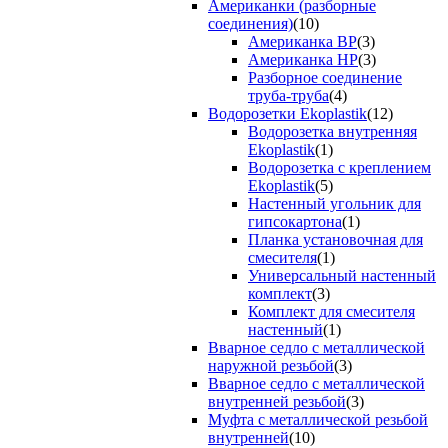
Американки (разборные
соединения)
(10)
Американка ВР
(3)
Американка НР
(3)
Разборное соединение
труба-труба
(4)
Водорозетки Ekoplastik
(12)
Водорозетка внутренняя
Ekoplastik
(1)
Водорозетка с креплением
Ekoplastik
(5)
Настенный угольник для
гипсокартона
(1)
Планка установочная для
смесителя
(1)
Универсальный настенный
комплект
(3)
Комплект для смесителя
настенный
(1)
Вварное седло с металлической
наружной резьбой
(3)
Вварное седло с металлической
внутренней резьбой
(3)
Муфта с металлической резьбой
внутренней
(10)