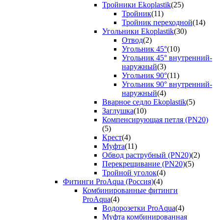
Тройники Ekoplastik
(25)
Тройник
(11)
Тройник переходной
(14)
Угольники Ekoplastik
(30)
Отвод
(2)
Угольник 45°
(10)
Угольник 45° внутренний-
наружный
(3)
Угольник 90°
(11)
Угольник 90° внутренний-
наружный
(4)
Вварное седло Ekoplastik
(5)
Заглушка
(10)
Компенсирующая петля (PN20)
(5)
Крест
(4)
Муфта
(11)
Обвод раструбный (PN20)
(2)
Перекрещивание (PN20)
(5)
Тройной уголок
(4)
Фитинги ProAqua (Россия)
(4)
Комбинированные фитинги
ProAqua
(4)
Водорозетки ProAqua
(4)
Муфта комбинированная