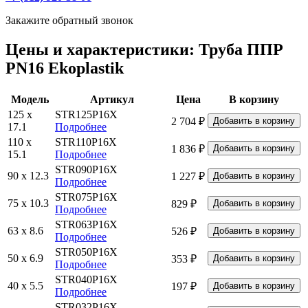
Закажите обратный звонок
Цены и характеристики: Труба ППР
PN16 Ekoplastik
Модель
Артикул
Цена
В корзину
125 x
STR125P16X
2 704 ₽
17.1
Подробнее
110 x
STR110P16X
1 836 ₽
15.1
Подробнее
STR090P16X
90 x 12.3
1 227 ₽
Подробнее
STR075P16X
75 x 10.3
829 ₽
Подробнее
STR063P16X
63 x 8.6
526 ₽
Подробнее
STR050P16X
50 x 6.9
353 ₽
Подробнее
STR040P16X
40 x 5.5
197 ₽
Подробнее
STR032P16X