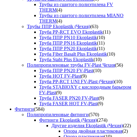
Трубы из сшитого полиэтилена FV
THERM
(4)
Трубы из сшитого полиэтилена MIANO
THERM
(4)
Трубы ППР Ekoplastik (Чехия)
(63)
Труба PP-RCT EVO Ekoplastik
(11)
Труба ППР PN10 Ekoplastik
(10)
Труба ППР PN16 Ekoplastik
(11)
Труба ППР PN20 Ekoplastik
(11)
Труба Fiber Basalt Plus Ekoplastik
(10)
Труба Stabi Plus Ekoplastik
(10)
Полипропиленовые трубы FV-Plast Чехия
(56)
Труба ППР PN20 FV-Plast
(10)
Труба HOT FV-Plast
(9)
Труба PP-RCT UNI FV-Plast (Чехия)
(10)
Труба STABIOXY с кислородным барьером
FV-Plast
(9)
Труба FASER PN20 FV-Plast
(9)
Труба FASER HOT FV-Plast
(9)
Фитинги
(584)
Полипропиленовые фитинги
(570)
Фитинги Ekoplastik (Чехия)
(274)
Другие изделия Ekoplastik (Чехия)
(22)
Опора двойная пластиковая
(2)
Опора пластиковая
(10)