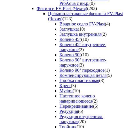
ProAqua с вн.р.
(0)
Фитинги FV-Plast (Чехия)
(292)
Цельнопластиковые фитинги FV-Plast
(Чехия)
(123)
Вварное седло FV-Plast
(4)
Заглушка
(10)
Заглушка внутренняя
(2)
Колено 45°
(10)
Колено 45° внутреннее-
наружное
(2)
Колено 90°
(10)
Колено 90° внутреннее-
наружное
(3)
Колено 90° переходное
(1)
Компенсирующая петля
(5)
Пробка пластиковая
(3)
Крест
(3)
Муфта
(10)
Настенное колено
наваривающееся
(2)
Перекрещивание
(5)
Редукция
(6)
Редукция внутренняя-
наружная
(20)
Тройник
(10)