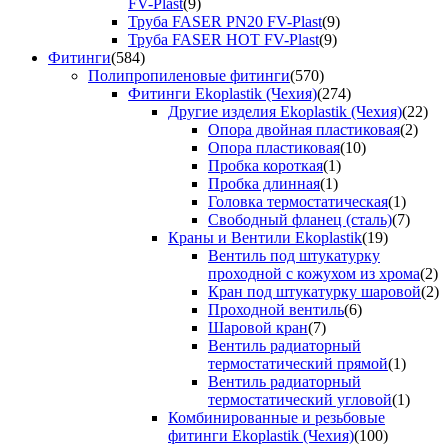
FV-Plast
(9)
Труба FASER PN20 FV-Plast
(9)
Труба FASER HOT FV-Plast
(9)
Фитинги
(584)
Полипропиленовые фитинги
(570)
Фитинги Ekoplastik (Чехия)
(274)
Другие изделия Ekoplastik (Чехия)
(22)
Опора двойная пластиковая
(2)
Опора пластиковая
(10)
Пробка короткая
(1)
Пробка длинная
(1)
Головка термостатическая
(1)
Свободный фланец (сталь)
(7)
Краны и Вентили Ekoplastik
(19)
Вентиль под штукатурку
проходной с кожухом из хрома
(2)
Кран под штукатурку шаровой
(2)
Проходной вентиль
(6)
Шаровой кран
(7)
Вентиль радиаторный
термостатический прямой
(1)
Вентиль радиаторный
термостатический угловой
(1)
Комбинированные и резьбовые
фитинги Ekoplastik (Чехия)
(100)