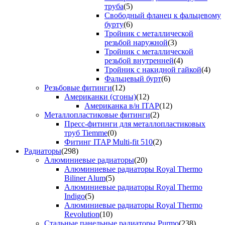
труба
(5)
Свободный фланец к фальцевому
бурту
(6)
Тройник с металлической
резьбой наружной
(3)
Тройник с металлической
резьбой внутренней
(4)
Тройник с накидной гайкой
(4)
Фальцевый бурт
(6)
Резьбовые фитинги
(12)
Американки (сгоны)
(12)
Американка в/н ITAP
(12)
Металлопластиковые фитинги
(2)
Пресс-фитинги для металлопластиковых
труб Tiemme
(0)
Фитинг ITAP Multi-fit 510
(2)
Радиаторы
(298)
Алюминиевые радиаторы
(20)
Алюминиевые радиаторы Royal Thermo
Biliner Alum
(5)
Алюминиевые радиаторы Royal Thermo
Indigo
(5)
Алюминиевые радиаторы Royal Thermo
Revolution
(10)
Стальные панельные радиаторы Purmo
(238)