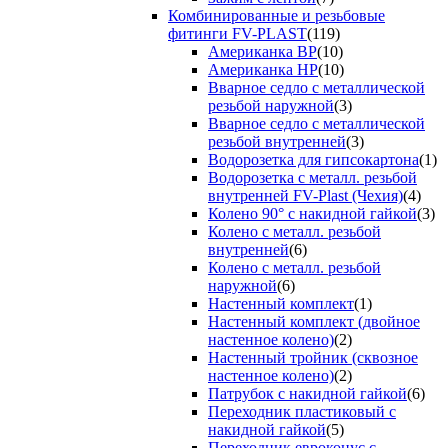
Комбинированные и резьбовые
фитинги FV-PLAST
(119)
Американка ВР
(10)
Американка НР
(10)
Вварное седло с металлической
резьбой наружной
(3)
Вварное седло с металлической
резьбой внутренней
(3)
Водорозетка для гипсокартона
(1)
Водорозетка с металл. резьбой
внутренней FV-Plast (Чехия)
(4)
Колено 90° с накидной гайкой
(3)
Колено с металл. резьбой
внутренней
(6)
Колено с металл. резьбой
наружной
(6)
Настенный комплект
(1)
Настенный комплект (двойное
настенное колено)
(2)
Настенный тройник (сквозное
настенное колено)
(2)
Патрубок с накидной гайкой
(6)
Переходник пластиковый с
накидной гайкой
(5)
Переходник евроконус с