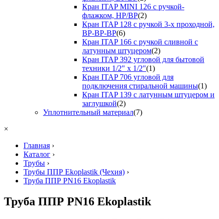
Кран ITAP MINI 126 с ручкой-
флажком, НР/ВР
(2)
Кран ITAP 128 с ручкой 3-х проходной,
ВР-ВР-ВР
(6)
Кран ITAP 166 с ручкой сливной с
латунным штуцером
(2)
Кран ITAP 392 угловой для бытовой
техники 1/2" х 1/2"
(1)
Кран ITAP 706 угловой для
подключения стиральной машины
(1)
Кран ITAP 139 с латунным штуцером и
заглушкой
(2)
Уплотнительный материал
(7)
×
Главная
›
Каталог
›
Трубы
›
Трубы ППР Ekoplastik (Чехия)
›
Труба ППР PN16 Ekoplastik
Труба ППР PN16 Ekoplastik