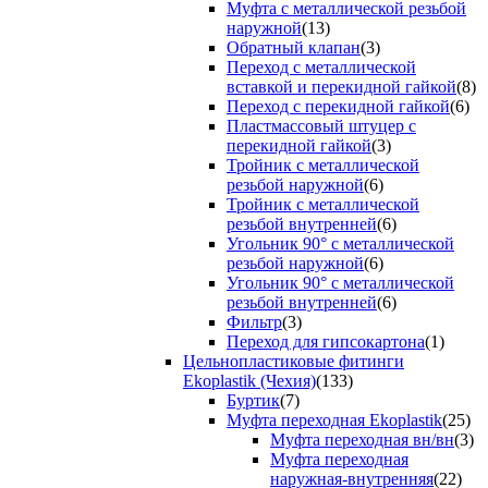
Муфта с металлической резьбой
наружной
(13)
Обратный клапан
(3)
Переход с металлической
вставкой и перекидной гайкой
(8)
Переход с перекидной гайкой
(6)
Пластмассовый штуцер с
перекидной гайкой
(3)
Тройник с металлической
резьбой наружной
(6)
Тройник с металлической
резьбой внутренней
(6)
Угольник 90° с металлической
резьбой наружной
(6)
Угольник 90° с металлической
резьбой внутренней
(6)
Фильтр
(3)
Переход для гипсокартона
(1)
Цельнопластиковые фитинги
Ekoplastik (Чехия)
(133)
Буртик
(7)
Муфта переходная Ekoplastik
(25)
Муфта переходная вн/вн
(3)
Муфта переходная
наружная-внутренняя
(22)