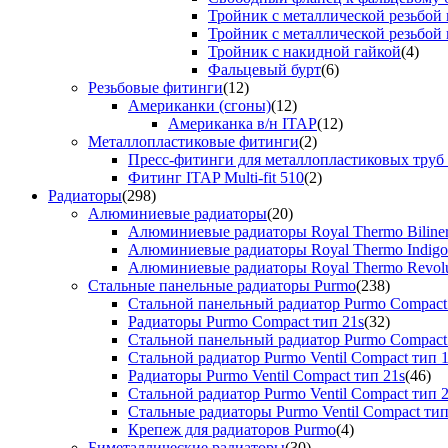
Тройник с металлической резьбой
Тройник с металлической резьбой
Тройник с накидной гайкой
(4)
Фальцевый бурт
(6)
Резьбовые фитинги
(12)
Американки (сгоны)
(12)
Американка в/н ITAP
(12)
Металлопластиковые фитинги
(2)
Пресс-фитинги для металлопластиковых труб
Фитинг ITAP Multi-fit 510
(2)
Радиаторы
(298)
Алюминиевые радиаторы
(20)
Алюминиевые радиаторы Royal Thermo Biline
Алюминиевые радиаторы Royal Thermo Indigo
Алюминиевые радиаторы Royal Thermo Revolu
Стальные панельные радиаторы Purmo
(238)
Стальной панельный радиатор Purmo Compact
Радиаторы Purmo Compact тип 21s
(32)
Стальной панельный радиатор Purmo Compact
Стальной радиатор Purmo Ventil Compact тип 
Радиаторы Purmo Ventil Compact тип 21s
(46)
Стальной радиатор Purmo Ventil Compact тип 
Стальные радиаторы Purmo Ventil Compact тип
Крепеж для радиаторов Purmo
(4)
Биметаллические радиаторы
(30)