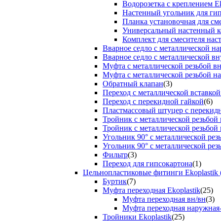
Водорозетка с креплением Ek
Настенный угольник для ги
Планка установочная для см
Универсальный настенный к
Комплект для смесителя нас
Вварное седло с металлической н
Вварное седло с металлической вн
Муфта с металлической резьбой в
Муфта с металлической резьбой н
Обратный клапан
(3)
Переход с металлической вставкой
Переход с перекидной гайкой
(6)
Пластмассовый штуцер с перекид
Тройник с металлической резьбой
Тройник с металлической резьбой
Угольник 90° с металлической ре
Угольник 90° с металлической рез
Фильтр
(3)
Переход для гипсокартона
(1)
Цельнопластиковые фитинги Ekoplastik 
Буртик
(7)
Муфта переходная Ekoplastik
(25)
Муфта переходная вн/вн
(3)
Муфта переходная наружная
Тройники Ekoplastik
(25)