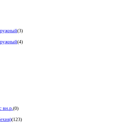
аружный
(3)
аружный
(4)
 вн.р.
(0)
ехия)
(123)