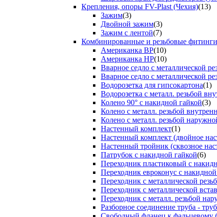
Крепления, опоры FV-Plast (Чехия)
(13)
Зажим
(3)
Двойной зажим
(3)
Зажим с лентой
(7)
Комбинированные и резьбовые фитинг
Американка ВР
(10)
Американка НР
(10)
Вварное седло с металлической р
Вварное седло с металлической ре
Водорозетка для гипсокартона
(1)
Водорозетка с металл. резьбой вну
Колено 90° с накидной гайкой
(3)
Колено с металл. резьбой внутрен
Колено с металл. резьбой наружно
Настенный комплект
(1)
Настенный комплект (двойное нас
Настенный тройник (сквозное нас
Патрубок с накидной гайкой
(6)
Переходник пластиковый с накид
Переходник евроконус с накидной
Переходник с металлической резь
Переходник с металлической вста
Переходник с металл. резьбой на
Разборное соединение труба - труб
Свободный фланец к фальцевому 