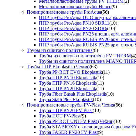
Металлопластиковые трубы FV THERM
(2)
Металлопластиковые трубы Henco
(9)
Полипропиленовые трубы ProAqua
(56)
ППР трубы ProAqua DUO внутр. арм. алюми
ППР трубы ProAqua PN10 SDR11
(10)
ППР трубы ProAqua PN20 SDR6
(10)
ППР трубы ProAqua PN25 внешн. арм. алюми
ППР трубы ProAqua RUBIS PN20 арм. стекл. 
ППР трубы ProAqua RUBIS PN25 арм. стекл. 
Трубы из сшитого полиэтилена
(8)
Трубы из сшитого полиэтилена FV THERM
(4
Трубы из сшитого полиэтилена MIANO TH
Трубы ППР Ekoplastik (Чехия)
(63)
Труба PP-RCT EVO Ekoplastik
(11)
Труба ППР PN10 Ekoplastik
(10)
Труба ППР PN16 Ekoplastik
(11)
Труба ППР PN20 Ekoplastik
(11)
Труба Fiber Basalt Plus Ekoplastik
(10)
Труба Stabi Plus Ekoplastik
(10)
Полипропиленовые трубы FV-Plast Чехия
(56)
Труба ППР PN20 FV-Plast
(10)
Труба HOT FV-Plast
(9)
Труба PP-RCT UNI FV-Plast (Чехия)
(10)
Труба STABIOXY с кислородным барьером FV
Труба FASER PN20 FV-Plast
(9)