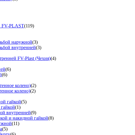
и FV-PLAST
(119)
езьбой наружной
(3)
зьбой внутренней
(3)
тренней FV-Plast (Чехия)
(4)
ней
(6)
й
(6)
тенное колено)
(2)
тенное колено)
(2)
ной гайкой
(5)
 гайкой
(1)
бой внутренней
(9)
вкой и накидной гайкой
(8)
ружной
(11)
а
(5)
бурту
(6)