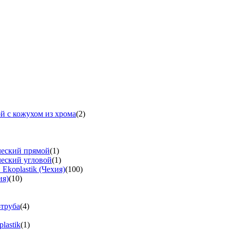
й с кожухом из хрома
(2)
ческий прямой
(1)
ческий угловой
(1)
koplastik (Чехия)
(100)
ия)
(10)
-труба
(4)
lastik
(1)