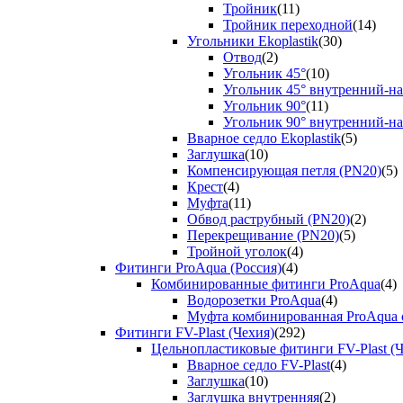
Тройник
(11)
Тройник переходной
(14)
Угольники Ekoplastik
(30)
Отвод
(2)
Угольник 45°
(10)
Угольник 45° внутренний-н
Угольник 90°
(11)
Угольник 90° внутренний-н
Вварное седло Ekoplastik
(5)
Заглушка
(10)
Компенсирующая петля (PN20)
(5)
Крест
(4)
Муфта
(11)
Обвод раструбный (PN20)
(2)
Перекрещивание (PN20)
(5)
Тройной уголок
(4)
Фитинги ProAqua (Россия)
(4)
Комбинированные фитинги ProAqua
(4)
Водорозетки ProAqua
(4)
Муфта комбинированная ProAqua с
Фитинги FV-Plast (Чехия)
(292)
Цельнопластиковые фитинги FV-Plast (Ч
Вварное седло FV-Plast
(4)
Заглушка
(10)
Заглушка внутренняя
(2)