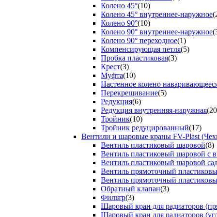
Колено 45°
(10)
Колено 45° внутреннее-наружное
(
Колено 90°
(10)
Колено 90° внутреннее-наружное
(
Колено 90° переходное
(1)
Компенсирующая петля
(5)
Пробка пластиковая
(3)
Крест
(3)
Муфта
(10)
Настенное колено наваривающеес
Перекрещивание
(5)
Редукция
(6)
Редукция внутренняя-наружная
(20
Тройник
(10)
Тройник редуцированный
(17)
Вентили и шаровые краны FV-Plast (Чех
Вентиль пластиковый шаровой
(8)
Вентиль пластиковый шаровой с 
Вентиль пластиковый шаровой са
Вентиль прямоточный пластиков
Вентиль прямоточный пластиков
Обратный клапан
(3)
Фильтр
(3)
Шаровый кран для радиаторов (пр
Шаровый кран для радиаторов (уг