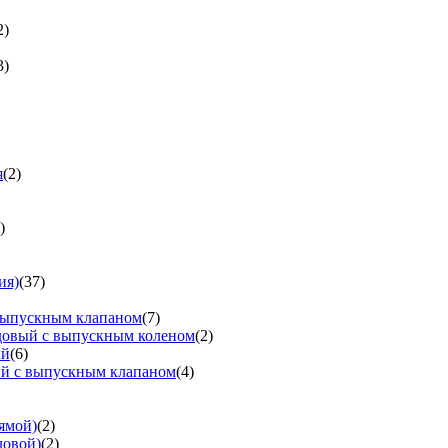
2)
3)
я
(2)
)
ия)
(37)
выпускным клапаном
(7)
довый с выпускным коленом
(2)
ый
(6)
ый с выпускным клапаном
(4)
ямой)
(2)
ловой)
(2)