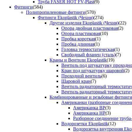
Труба FASER HOT FV-Plast
(9)
Фитинги
(584)
Полипропиленовые фитинги
(570)
Фитинги Ekoplastik (Чехия)
(274)
Другие изделия Ekoplastik (Чехия)
(22)
Опора двойная пластиковая
(2)
Опора пластиковая
(10)
Пробка короткая
(1)
Пробка длинная
(1)
Головка термостатическая
(1)
Свободный фланец (сталь)
(7)
Краны и Вентили Ekoplastik
(19)
Вентиль под штукатурку проходно
Кран под штукатурку шаровой
(2)
Проходной вентиль
(6)
Шаровой кран
(7)
Вентиль радиаторный термостати
Вентиль радиаторный термостати
Комбинированные и резьбовые фитинги E
Американки (разборные соединен
Американка ВР
(3)
Американка НР
(3)
Разборное соединение труба
Водорозетки Ekoplastik
(12)
Водорозетка внутренняя Ekop