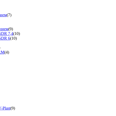
нием
(7)
нием
(9)
SDR 7,4
(10)
SDR 6
(10)
)
ERM
(4)
-Plast
(9)