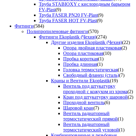
Труба STABIOXY с кислородным барьером
FV-Plast
(9)
Труба FASER PN20 FV-Plast
(9)
Труба FASER HOT FV-Plast
(9)
Фитинги
(584)
Полипропиленовые фитинги
(570)
Фитинги Ekoplastik (Чехия)
(274)
Другие изделия Ekoplastik (Чехия)
(22)
Опора двойная пластиковая
(2)
Опора пластиковая
(10)
Пробка короткая
(1)
Пробка длинная
(1)
Головка термостатическая
(1)
Свободный фланец (сталь)
(7)
Краны и Вентили Ekoplastik
(19)
Вентиль под штукатурку
проходной с кожухом из хрома
(2)
Кран под штукатурку шаровой
(2)
Проходной вентиль
(6)
Шаровой кран
(7)
Вентиль радиаторный
термостатический прямой
(1)
Вентиль радиаторный
термостатический угловой
(1)
Комбинированные и резьбовые