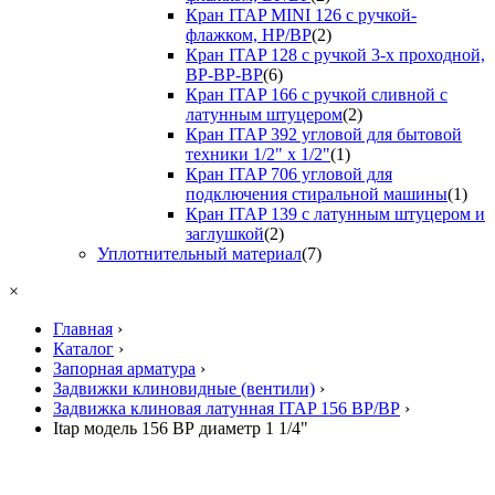
Кран ITAP MINI 126 с ручкой-
флажком, НР/ВР
(2)
Кран ITAP 128 с ручкой 3-х проходной,
ВР-ВР-ВР
(6)
Кран ITAP 166 с ручкой сливной с
латунным штуцером
(2)
Кран ITAP 392 угловой для бытовой
техники 1/2" х 1/2"
(1)
Кран ITAP 706 угловой для
подключения стиральной машины
(1)
Кран ITAP 139 с латунным штуцером и
заглушкой
(2)
Уплотнительный материал
(7)
×
Главная
›
Каталог
›
Запорная арматура
›
Задвижки клиновидные (вентили)
›
Задвижка клиновая латунная ITAP 156 ВР/ВР
›
Itap модель 156 ВР диаметр 1 1/4"