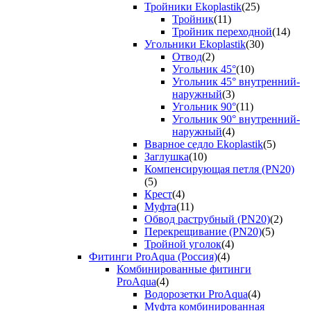
Тройники Ekoplastik
(25)
Тройник
(11)
Тройник переходной
(14)
Угольники Ekoplastik
(30)
Отвод
(2)
Угольник 45°
(10)
Угольник 45° внутренний-
наружный
(3)
Угольник 90°
(11)
Угольник 90° внутренний-
наружный
(4)
Вварное седло Ekoplastik
(5)
Заглушка
(10)
Компенсирующая петля (PN20)
(5)
Крест
(4)
Муфта
(11)
Обвод раструбный (PN20)
(2)
Перекрещивание (PN20)
(5)
Тройной уголок
(4)
Фитинги ProAqua (Россия)
(4)
Комбинированные фитинги
ProAqua
(4)
Водорозетки ProAqua
(4)
Муфта комбинированная