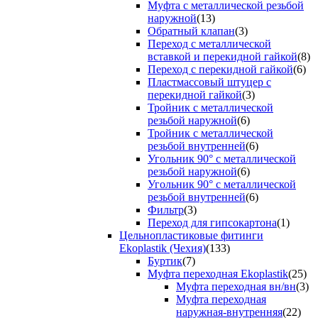
Муфта с металлической резьбой
наружной
(13)
Обратный клапан
(3)
Переход с металлической
вставкой и перекидной гайкой
(8)
Переход с перекидной гайкой
(6)
Пластмассовый штуцер с
перекидной гайкой
(3)
Тройник с металлической
резьбой наружной
(6)
Тройник с металлической
резьбой внутренней
(6)
Угольник 90° с металлической
резьбой наружной
(6)
Угольник 90° с металлической
резьбой внутренней
(6)
Фильтр
(3)
Переход для гипсокартона
(1)
Цельнопластиковые фитинги
Ekoplastik (Чехия)
(133)
Буртик
(7)
Муфта переходная Ekoplastik
(25)
Муфта переходная вн/вн
(3)
Муфта переходная
наружная-внутренняя
(22)