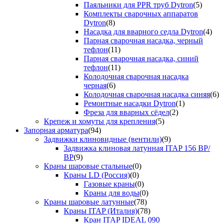
Паяльники для PPR труб Dytron
(5)
Комплекты сварочных аппаратов
Dytron
(8)
Насадка для вварного седла Dytron
(4)
Парная сварочная насадка, черный
тефлон
(11)
Парная сварочная насадка, синий
тефлон
(11)
Колодочная сварочная насадка
черная
(6)
Колодочная сварочная насадка синяя
(6)
Ремонтные насадки Dytron
(1)
Фреза для вварных сёдел
(2)
Крепеж и хомуты для крепления
(5)
Запорная арматура
(94)
Задвижки клиновидные (вентили)
(9)
Задвижка клиновая латунная ITAP 156 ВР/
ВР
(9)
Краны шаровые стальные
(0)
Краны LD (Россия)
(0)
Газовые краны
(0)
Краны для воды
(0)
Краны шаровые латунные
(78)
Краны ITAP (Италия)
(78)
Кран ITAP IDEAL 090