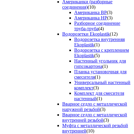
Американки (разборные
соединения)
(10)
Американка ВР
(3)
Американка НР
(3)
Разборное соединение
труба-труба
(4)
Водорозетки Ekoplastik
(12)
Водорозетка внутренняя
Ekoplastik
(1)
Водорозетка с креплением
Ekoplastik
(5)
Настенный угольник для
гипсокартона
(1)
Планка установочная для
смесителя
(1)
Универсальный настенный
комплект
(3)
Комплект для смесителя
настенный
(1)
Вварное седло с металлической
наружной резьбой
(3)
Вварное седло с металлической
внутренней резьбой
(3)
Муфта с металлической резьбой
внутренней
(10)