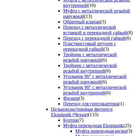
внутренней
(10)
Муфта с металлической резьбой
наружной
(13)
Обратный клапан
(3)
Переход с металлической
вставкой и перекидной гайкой
(8)
Переход с перекидной гайкой
(6)
Пластмассовый штуцер с
перекидной гайкой
(3)
Тройник с металлической
резьбой наружной
(6)
Тройник с металлической
резьбой внутренней
(6)
Угольник 90° с металлической
резьбой наружной
(6)
Угольник 90° с металлической
резьбой внутренней
(6)
Фильтр
(3)
Переход для гипсокартона
(1)
Цельнопластиковые фитинги
Ekoplastik (Чехия)
(133)
Буртик
(7)
Муфта переходная Ekoplastik
(25)
Муфта переходная вн/вн
(3)