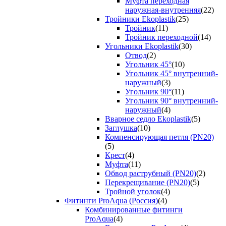
Муфта переходная
наружная-внутренняя
(22)
Тройники Ekoplastik
(25)
Тройник
(11)
Тройник переходной
(14)
Угольники Ekoplastik
(30)
Отвод
(2)
Угольник 45°
(10)
Угольник 45° внутренний-
наружный
(3)
Угольник 90°
(11)
Угольник 90° внутренний-
наружный
(4)
Вварное седло Ekoplastik
(5)
Заглушка
(10)
Компенсирующая петля (PN20)
(5)
Крест
(4)
Муфта
(11)
Обвод раструбный (PN20)
(2)
Перекрещивание (PN20)
(5)
Тройной уголок
(4)
Фитинги ProAqua (Россия)
(4)
Комбинированные фитинги
ProAqua
(4)