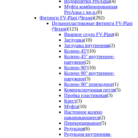
Водорозетки ProAqua
(4)
Муфта комбинированная
ProAqua с вн.р.
(0)
Фитинги FV-Plast (Чехия)
(292)
Цельнопластиковые фитинги FV-Plast
(Чехия)
(123)
Вварное седло FV-Plast
(4)
Заглушка
(10)
Заглушка внутренняя
(2)
Колено 45°
(10)
Колено 45° внутреннее-
наружное
(2)
Колено 90°
(10)
Колено 90° внутреннее-
наружное
(3)
Колено 90° переходное
(1)
Компенсирующая петля
(5)
Пробка пластиковая
(3)
Крест
(3)
Муфта
(10)
Настенное колено
наваривающееся
(2)
Перекрещивание
(5)
Редукция
(6)
Редукция внутренняя-