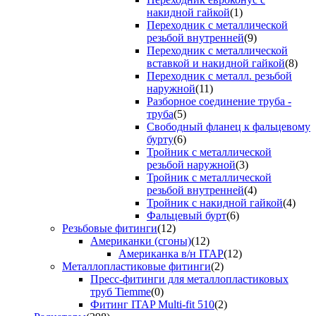
накидной гайкой
(1)
Переходник с металлической
резьбой внутренней
(9)
Переходник с металлической
вставкой и накидной гайкой
(8)
Переходник с металл. резьбой
наружной
(11)
Разборное соединение труба -
труба
(5)
Свободный фланец к фальцевому
бурту
(6)
Тройник с металлической
резьбой наружной
(3)
Тройник с металлической
резьбой внутренней
(4)
Тройник с накидной гайкой
(4)
Фальцевый бурт
(6)
Резьбовые фитинги
(12)
Американки (сгоны)
(12)
Американка в/н ITAP
(12)
Металлопластиковые фитинги
(2)
Пресс-фитинги для металлопластиковых
труб Tiemme
(0)
Фитинг ITAP Multi-fit 510
(2)