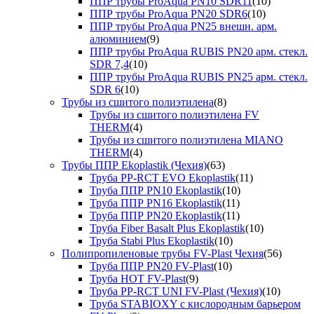
ППР трубы ProAqua PN10 SDR11
(10)
ППР трубы ProAqua PN20 SDR6
(10)
ППР трубы ProAqua PN25 внешн. арм.
алюминием
(9)
ППР трубы ProAqua RUBIS PN20 арм. стекл.
SDR 7,4
(10)
ППР трубы ProAqua RUBIS PN25 арм. стекл.
SDR 6
(10)
Трубы из сшитого полиэтилена
(8)
Трубы из сшитого полиэтилена FV
THERM
(4)
Трубы из сшитого полиэтилена MIANO
THERM
(4)
Трубы ППР Ekoplastik (Чехия)
(63)
Труба PP-RCT EVO Ekoplastik
(11)
Труба ППР PN10 Ekoplastik
(10)
Труба ППР PN16 Ekoplastik
(11)
Труба ППР PN20 Ekoplastik
(11)
Труба Fiber Basalt Plus Ekoplastik
(10)
Труба Stabi Plus Ekoplastik
(10)
Полипропиленовые трубы FV-Plast Чехия
(56)
Труба ППР PN20 FV-Plast
(10)
Труба HOT FV-Plast
(9)
Труба PP-RCT UNI FV-Plast (Чехия)
(10)
Труба STABIOXY с кислородным барьером