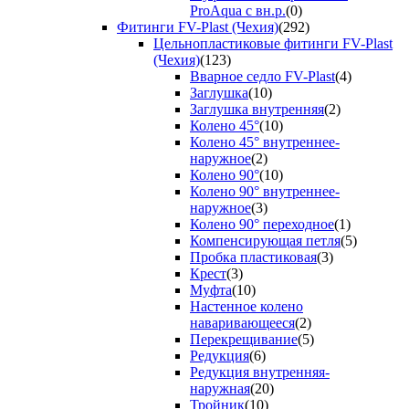
ProAqua с вн.р.
(0)
Фитинги FV-Plast (Чехия)
(292)
Цельнопластиковые фитинги FV-Plast
(Чехия)
(123)
Вварное седло FV-Plast
(4)
Заглушка
(10)
Заглушка внутренняя
(2)
Колено 45°
(10)
Колено 45° внутреннее-
наружное
(2)
Колено 90°
(10)
Колено 90° внутреннее-
наружное
(3)
Колено 90° переходное
(1)
Компенсирующая петля
(5)
Пробка пластиковая
(3)
Крест
(3)
Муфта
(10)
Настенное колено
наваривающееся
(2)
Перекрещивание
(5)
Редукция
(6)
Редукция внутренняя-
наружная
(20)
Тройник
(10)