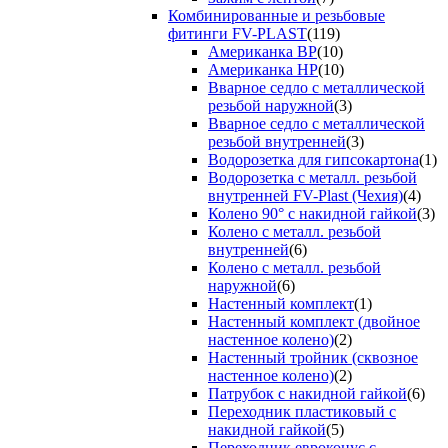
Комбинированные и резьбовые
фитинги FV-PLAST
(119)
Американка ВР
(10)
Американка НР
(10)
Вварное седло с металлической
резьбой наружной
(3)
Вварное седло с металлической
резьбой внутренней
(3)
Водорозетка для гипсокартона
(1)
Водорозетка с металл. резьбой
внутренней FV-Plast (Чехия)
(4)
Колено 90° с накидной гайкой
(3)
Колено с металл. резьбой
внутренней
(6)
Колено с металл. резьбой
наружной
(6)
Настенный комплект
(1)
Настенный комплект (двойное
настенное колено)
(2)
Настенный тройник (сквозное
настенное колено)
(2)
Патрубок с накидной гайкой
(6)
Переходник пластиковый с
накидной гайкой
(5)
Переходник евроконус с