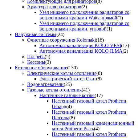
Комплектующие для радиаторов
(8)
Арматура для радиаторов
(2)
Узел нижнего подключения радиаторов со
встроенными кранами Watts, прямой
(1)
Узел нижнего подключения радиаторов со
встроенными кранами, угловой
(1)
Наружные системы
(24)
Очистные сооружения Kolomaki
(16)
Автономная канализация KOLO VESI
(13)
Автономная канализация KOLO ILMA
(2)
Погреба
(5)
Кессоны
(3)
Котельное оборудование
(130)
Электрические котлы отопления
(8)
Электрический котел Скат
(8)
Водонагреватели
(25)
Газовые котлы отопления
(41)
Настенные газовые котлы
(17)
Настенный газовый котел Protherm
Гепард
(4)
Настенный газовый котел Protherm
Пантера
(8)
Настенный газовый конденсационный
котел Protherm Рысь
(4)
Настенный газовый котел Protherm