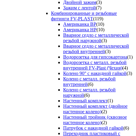
Двойной зажим
(3)
Зажим с лентой
(7)
Комбинированные и резьбовые
фитинги FV-PLAST
(119)
Американка ВР
(10)
Американка НР
(10)
Вварное седло с металлической
резьбой наружной
(3)
Вварное седло с металлической
резьбой внутренней
(3)
Водорозетка для гипсокартона
(1)
Водорозетка с металл. резьбой
внутренней FV-Plast (Чехия)
(4)
Колено 90° с накидной гайкой
(3)
Колено с металл. резьбой
внутренней
(6)
Колено с металл. резьбой
наружной
(6)
Настенный комплект
(1)
Настенный комплект (двойное
настенное колено)
(2)
Настенный тройник (сквозное
настенное колено)
(2)
Патрубок с накидной гайкой
(6)
Переходник пластиковый с