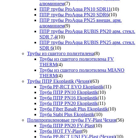
алюминием
(7)
ППР трубы ProAqua PN10 SDR11
(10)
ППР трубы ProAqua PN20 SDR6
(10)
ППР трубы ProAqua PN25 внешн. арм.
алюминием
(9)
ППР трубы ProAqua RUBIS PN20 арм. стекл.
SDR 7,4
(10)
ППР трубы ProAqua RUBIS PN25 арм. стекл.
SDR 6
(10)
Трубы из сшитого полиэтилена
(8)
Трубы из сшитого полиэтилена FV
THERM
(4)
Трубы из сшитого полиэтилена MIANO
THERM
(4)
Трубы ППР Ekoplastik (Чехия)
(63)
Труба PP-RCT EVO Ekoplastik
(11)
Труба ППР PN10 Ekoplastik
(10)
Труба ППР PN16 Ekoplastik
(11)
Труба ППР PN20 Ekoplastik
(11)
Труба Fiber Basalt Plus Ekoplastik
(10)
Труба Stabi Plus Ekoplastik
(10)
Полипропиленовые трубы FV-Plast Чехия
(56)
Труба ППР PN20 FV-Plast
(10)
Труба HOT FV-Plast
(9)
Труба PP-RCT UNI FV-Plast (Чехия)
(10)