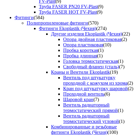
FV-Plast
(9)
Труба FASER PN20 FV-Plast
(9)
Труба FASER HOT FV-Plast
(9)
Фитинги
(584)
Полипропиленовые фитинги
(570)
Фитинги Ekoplastik (Чехия)
(274)
Другие изделия Ekoplastik (Чехия)
(22)
Опора двойная пластиковая
(2)
Опора пластиковая
(10)
Пробка короткая
(1)
Пробка длинная
(1)
Головка термостатическая
(1)
Свободный фланец (сталь)
(7)
Краны и Вентили Ekoplastik
(19)
Вентиль под штукатурку
проходной с кожухом из хрома
(2)
Кран под штукатурку шаровой
(2)
Проходной вентиль
(6)
Шаровой кран
(7)
Вентиль радиаторный
термостатический прямой
(1)
Вентиль радиаторный
термостатический угловой
(1)
Комбинированные и резьбовые
фитинги Ekoplastik (Чехия)
(100)