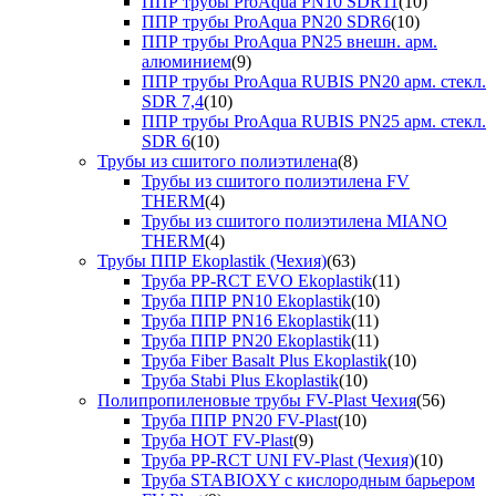
ППР трубы ProAqua PN10 SDR11
(10)
ППР трубы ProAqua PN20 SDR6
(10)
ППР трубы ProAqua PN25 внешн. арм.
алюминием
(9)
ППР трубы ProAqua RUBIS PN20 арм. стекл.
SDR 7,4
(10)
ППР трубы ProAqua RUBIS PN25 арм. стекл.
SDR 6
(10)
Трубы из сшитого полиэтилена
(8)
Трубы из сшитого полиэтилена FV
THERM
(4)
Трубы из сшитого полиэтилена MIANO
THERM
(4)
Трубы ППР Ekoplastik (Чехия)
(63)
Труба PP-RCT EVO Ekoplastik
(11)
Труба ППР PN10 Ekoplastik
(10)
Труба ППР PN16 Ekoplastik
(11)
Труба ППР PN20 Ekoplastik
(11)
Труба Fiber Basalt Plus Ekoplastik
(10)
Труба Stabi Plus Ekoplastik
(10)
Полипропиленовые трубы FV-Plast Чехия
(56)
Труба ППР PN20 FV-Plast
(10)
Труба HOT FV-Plast
(9)
Труба PP-RCT UNI FV-Plast (Чехия)
(10)
Труба STABIOXY с кислородным барьером