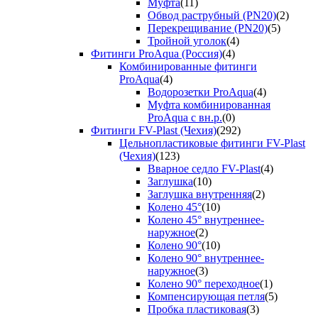
Муфта
(11)
Обвод раструбный (PN20)
(2)
Перекрещивание (PN20)
(5)
Тройной уголок
(4)
Фитинги ProAqua (Россия)
(4)
Комбинированные фитинги
ProAqua
(4)
Водорозетки ProAqua
(4)
Муфта комбинированная
ProAqua с вн.р.
(0)
Фитинги FV-Plast (Чехия)
(292)
Цельнопластиковые фитинги FV-Plast
(Чехия)
(123)
Вварное седло FV-Plast
(4)
Заглушка
(10)
Заглушка внутренняя
(2)
Колено 45°
(10)
Колено 45° внутреннее-
наружное
(2)
Колено 90°
(10)
Колено 90° внутреннее-
наружное
(3)
Колено 90° переходное
(1)
Компенсирующая петля
(5)
Пробка пластиковая
(3)