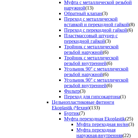
Муфта с металлической резьбой
наружной
(13)
Обратный клапан
(3)
Переход с металлической
вставкой и перекидной гайкой
(8)
Переход с перекидной гайкой
(6)
Пластмассовый штуцер с
перекидной гайкой
(3)
Тройник с металлической
резьбой наружной
(6)
Тройник с металлической
резьбой внутренней
(6)
Угольник 90° с металлической
резьбой наружной
(6)
Угольник 90° с металлической
резьбой внутренней
(6)
Фильтр
(3)
Переход для гипсокартона
(1)
Цельнопластиковые фитинги
Ekoplastik (Чехия)
(133)
Буртик
(7)
Муфта переходная Ekoplastik
(25)
Муфта переходная вн/вн
(3)
Муфта переходная
наружная-внутренняя
(22)