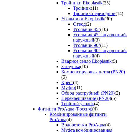
Тройники Ekoplastik
(25)
Тройник
(11)
Тройник переходной
(14)
Угольники Ekoplastik
(30)
Отвод
(2)
Угольник 45°
(10)
Угольник 45° внутренний-
наружный
(3)
Угольник 90°
(11)
Угольник 90° внутренний-
наружный
(4)
Вварное седло Ekoplastik
(5)
Заглушка
(10)
Компенсирующая петля (PN20)
(5)
Крест
(4)
Муфта
(11)
Обвод раструбный (PN20)
(2)
Перекрещивание (PN20)
(5)
Тройной уголок
(4)
Фитинги ProAqua (Россия)
(4)
Комбинированные фитинги
ProAqua
(4)
Водорозетки ProAqua
(4)
Муфта комбинированная