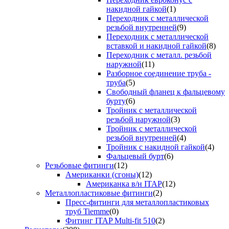
накидной гайкой
(1)
Переходник с металлической
резьбой внутренней
(9)
Переходник с металлической
вставкой и накидной гайкой
(8)
Переходник с металл. резьбой
наружной
(11)
Разборное соединение труба -
труба
(5)
Свободный фланец к фальцевому
бурту
(6)
Тройник с металлической
резьбой наружной
(3)
Тройник с металлической
резьбой внутренней
(4)
Тройник с накидной гайкой
(4)
Фальцевый бурт
(6)
Резьбовые фитинги
(12)
Американки (сгоны)
(12)
Американка в/н ITAP
(12)
Металлопластиковые фитинги
(2)
Пресс-фитинги для металлопластиковых
труб Tiemme
(0)
Фитинг ITAP Multi-fit 510
(2)