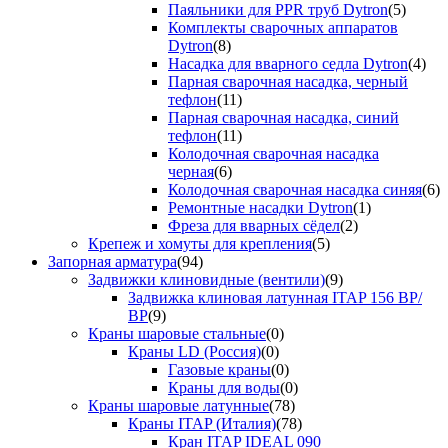
Паяльники для PPR труб Dytron
(5)
Комплекты сварочных аппаратов
Dytron
(8)
Насадка для вварного седла Dytron
(4)
Парная сварочная насадка, черный
тефлон
(11)
Парная сварочная насадка, синий
тефлон
(11)
Колодочная сварочная насадка
черная
(6)
Колодочная сварочная насадка синяя
(6)
Ремонтные насадки Dytron
(1)
Фреза для вварных сёдел
(2)
Крепеж и хомуты для крепления
(5)
Запорная арматура
(94)
Задвижки клиновидные (вентили)
(9)
Задвижка клиновая латунная ITAP 156 ВР/
ВР
(9)
Краны шаровые стальные
(0)
Краны LD (Россия)
(0)
Газовые краны
(0)
Краны для воды
(0)
Краны шаровые латунные
(78)
Краны ITAP (Италия)
(78)
Кран ITAP IDEAL 090