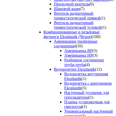
Проходной вентиль
(6)
Шаровой кран
(7)
Вентиль радиаторный
термостатический прямой
(1)
Вентиль радиаторный
термостатический угловой
(1)
Комбинированные и резьбовые
фитинги Ekoplastik (Чехия)
(100)
Американки (разборные
соединения)
(10)
Американка ВР
(3)
Американка НР
(3)
Разборное соединение
труба-труба
(4)
Водорозетки Ekoplastik
(12)
Водорозетка внутренняя
Ekoplastik
(1)
Водорозетка с креплением
Ekoplastik
(5)
Настенный угольник для
гипсокартона
(1)
Планка установочная для
смесителя
(1)
Универсальный настенный
комплект
(3)