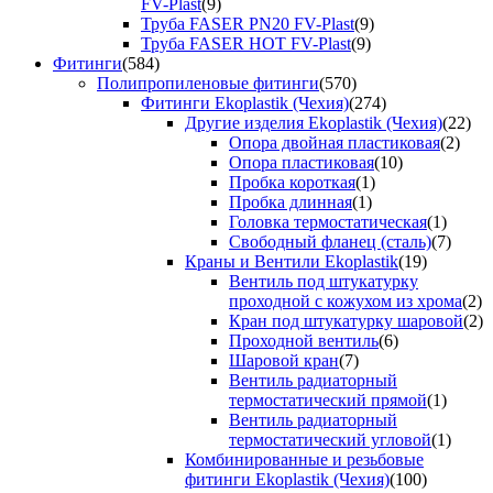
FV-Plast
(9)
Труба FASER PN20 FV-Plast
(9)
Труба FASER HOT FV-Plast
(9)
Фитинги
(584)
Полипропиленовые фитинги
(570)
Фитинги Ekoplastik (Чехия)
(274)
Другие изделия Ekoplastik (Чехия)
(22)
Опора двойная пластиковая
(2)
Опора пластиковая
(10)
Пробка короткая
(1)
Пробка длинная
(1)
Головка термостатическая
(1)
Свободный фланец (сталь)
(7)
Краны и Вентили Ekoplastik
(19)
Вентиль под штукатурку
проходной с кожухом из хрома
(2)
Кран под штукатурку шаровой
(2)
Проходной вентиль
(6)
Шаровой кран
(7)
Вентиль радиаторный
термостатический прямой
(1)
Вентиль радиаторный
термостатический угловой
(1)
Комбинированные и резьбовые
фитинги Ekoplastik (Чехия)
(100)