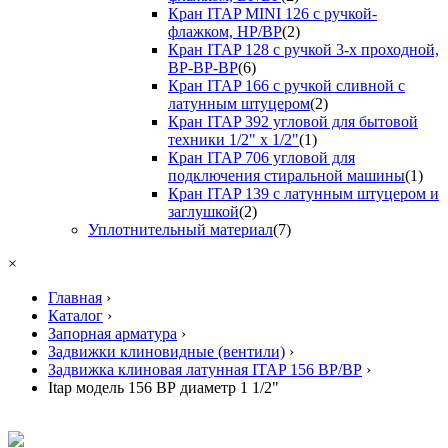
Кран ITAP MINI 126 с ручкой-
флажком, НР/ВР
(2)
Кран ITAP 128 с ручкой 3-х проходной,
ВР-ВР-ВР
(6)
Кран ITAP 166 с ручкой сливной с
латунным штуцером
(2)
Кран ITAP 392 угловой для бытовой
техники 1/2" х 1/2"
(1)
Кран ITAP 706 угловой для
подключения стиральной машины
(1)
Кран ITAP 139 с латунным штуцером и
заглушкой
(2)
Уплотнительный материал
(7)
×
Главная
›
Каталог
›
Запорная арматура
›
Задвижки клиновидные (вентили)
›
Задвижка клиновая латунная ITAP 156 ВР/ВР
›
Itap модель 156 ВР диаметр 1 1/2"