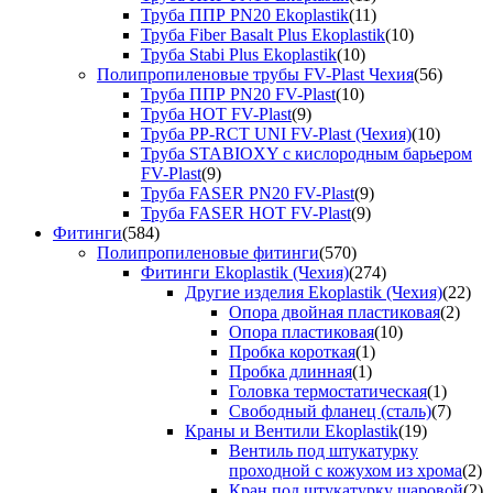
Труба ППР PN20 Ekoplastik
(11)
Труба Fiber Basalt Plus Ekoplastik
(10)
Труба Stabi Plus Ekoplastik
(10)
Полипропиленовые трубы FV-Plast Чехия
(56)
Труба ППР PN20 FV-Plast
(10)
Труба HOT FV-Plast
(9)
Труба PP-RCT UNI FV-Plast (Чехия)
(10)
Труба STABIOXY с кислородным барьером
FV-Plast
(9)
Труба FASER PN20 FV-Plast
(9)
Труба FASER HOT FV-Plast
(9)
Фитинги
(584)
Полипропиленовые фитинги
(570)
Фитинги Ekoplastik (Чехия)
(274)
Другие изделия Ekoplastik (Чехия)
(22)
Опора двойная пластиковая
(2)
Опора пластиковая
(10)
Пробка короткая
(1)
Пробка длинная
(1)
Головка термостатическая
(1)
Свободный фланец (сталь)
(7)
Краны и Вентили Ekoplastik
(19)
Вентиль под штукатурку
проходной с кожухом из хрома
(2)
Кран под штукатурку шаровой
(2)