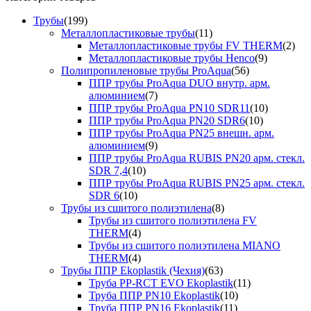
Трубы
(199)
Металлопластиковые трубы
(11)
Металлопластиковые трубы FV THERM
(2)
Металлопластиковые трубы Henco
(9)
Полипропиленовые трубы ProAqua
(56)
ППР трубы ProAqua DUO внутр. арм.
алюминием
(7)
ППР трубы ProAqua PN10 SDR11
(10)
ППР трубы ProAqua PN20 SDR6
(10)
ППР трубы ProAqua PN25 внешн. арм.
алюминием
(9)
ППР трубы ProAqua RUBIS PN20 арм. стекл.
SDR 7,4
(10)
ППР трубы ProAqua RUBIS PN25 арм. стекл.
SDR 6
(10)
Трубы из сшитого полиэтилена
(8)
Трубы из сшитого полиэтилена FV
THERM
(4)
Трубы из сшитого полиэтилена MIANO
THERM
(4)
Трубы ППР Ekoplastik (Чехия)
(63)
Труба PP-RCT EVO Ekoplastik
(11)
Труба ППР PN10 Ekoplastik
(10)
Труба ППР PN16 Ekoplastik
(11)