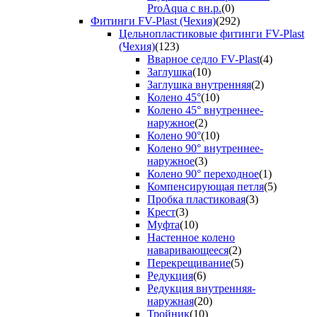
ProAqua с вн.р.
(0)
Фитинги FV-Plast (Чехия)
(292)
Цельнопластиковые фитинги FV-Plast
(Чехия)
(123)
Вварное седло FV-Plast
(4)
Заглушка
(10)
Заглушка внутренняя
(2)
Колено 45°
(10)
Колено 45° внутреннее-
наружное
(2)
Колено 90°
(10)
Колено 90° внутреннее-
наружное
(3)
Колено 90° переходное
(1)
Компенсирующая петля
(5)
Пробка пластиковая
(3)
Крест
(3)
Муфта
(10)
Настенное колено
наваривающееся
(2)
Перекрещивание
(5)
Редукция
(6)
Редукция внутренняя-
наружная
(20)
Тройник
(10)