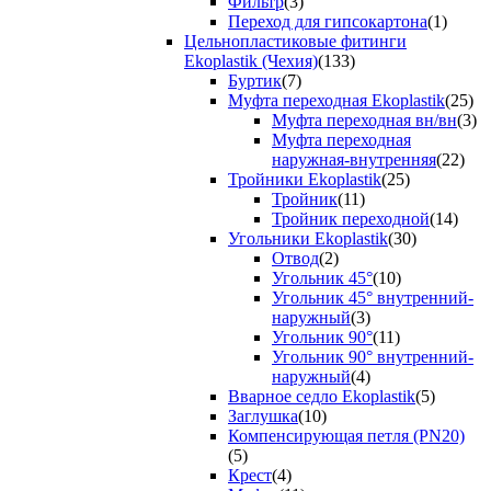
Фильтр
(3)
Переход для гипсокартона
(1)
Цельнопластиковые фитинги
Ekoplastik (Чехия)
(133)
Буртик
(7)
Муфта переходная Ekoplastik
(25)
Муфта переходная вн/вн
(3)
Муфта переходная
наружная-внутренняя
(22)
Тройники Ekoplastik
(25)
Тройник
(11)
Тройник переходной
(14)
Угольники Ekoplastik
(30)
Отвод
(2)
Угольник 45°
(10)
Угольник 45° внутренний-
наружный
(3)
Угольник 90°
(11)
Угольник 90° внутренний-
наружный
(4)
Вварное седло Ekoplastik
(5)
Заглушка
(10)
Компенсирующая петля (PN20)
(5)
Крест
(4)