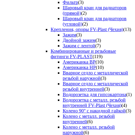
Фильтр
(3)
Шаровый кран для радиаторов
(прямой)
(2)
Шаровый кран для радиаторов
(угловой)
(2)
Крепления, опоры FV-Plast (Чехия)
(13)
Зажим
(3)
Двойной зажим
(3)
Зажим с лентой
(7)
Комбинированные и резьбовые
фитинги FV-PLAST
(119)
Американка ВР
(10)
Американка НР
(10)
Вварное седло с металлической
резьбой наружной
(3)
Вварное седло с металлической
резьбой внутренней
(3)
Водорозетка для гипсокартона
(1)
Водорозетка с металл. резьбой
внутренней FV-Plast (Чехия)
(4)
Колено 90° с накидной гайкой
(3)
Колено с металл. резьбой
внутренней
(6)
Колено с металл. резьбой
наружной
(6)