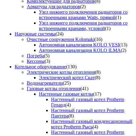
Комплектующие для радиаторов
(8)
Арматура для радиаторов
(2)
Узел нижнего подключения радиаторов со
встроенными кранами Watts, прямой
(1)
Узел нижнего подключения радиаторов со
встроенными кранами, угловой
(1)
Наружные системы
(24)
Очистные сооружения Kolomaki
(16)
Автономная канализация KOLO VESI
(13)
Автономная канализация KOLO ILMA
(2)
Погреба
(5)
Кессоны
(3)
Котельное оборудование
(130)
Электрические котлы отопления
(8)
Электрический котел Скат
(8)
Водонагреватели
(25)
Газовые котлы отопления
(41)
Настенные газовые котлы
(17)
Настенный газовый котел Protherm
Гепард
(4)
Настенный газовый котел Protherm
Пантера
(8)
Настенный газовый конденсационный
котел Protherm Рысь
(4)
Настенный газовый котел Protherm