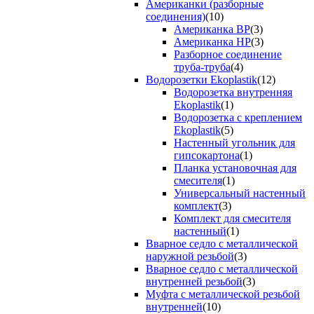
Американки (разборные
соединения)
(10)
Американка ВР
(3)
Американка НР
(3)
Разборное соединение
труба-труба
(4)
Водорозетки Ekoplastik
(12)
Водорозетка внутренняя
Ekoplastik
(1)
Водорозетка с креплением
Ekoplastik
(5)
Настенный угольник для
гипсокартона
(1)
Планка установочная для
смесителя
(1)
Универсальный настенный
комплект
(3)
Комплект для смесителя
настенный
(1)
Вварное седло с металлической
наружной резьбой
(3)
Вварное седло с металлической
внутренней резьбой
(3)
Муфта с металлической резьбой
внутренней
(10)