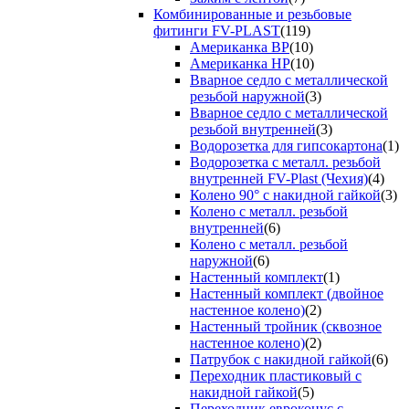
Комбинированные и резьбовые
фитинги FV-PLAST
(119)
Американка ВР
(10)
Американка НР
(10)
Вварное седло с металлической
резьбой наружной
(3)
Вварное седло с металлической
резьбой внутренней
(3)
Водорозетка для гипсокартона
(1)
Водорозетка с металл. резьбой
внутренней FV-Plast (Чехия)
(4)
Колено 90° с накидной гайкой
(3)
Колено с металл. резьбой
внутренней
(6)
Колено с металл. резьбой
наружной
(6)
Настенный комплект
(1)
Настенный комплект (двойное
настенное колено)
(2)
Настенный тройник (сквозное
настенное колено)
(2)
Патрубок с накидной гайкой
(6)
Переходник пластиковый с
накидной гайкой
(5)
Переходник евроконус с