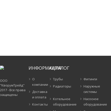
ИНФОРМАЦИЯ
КАТАЛОГ
О
Трубы
Фитинги
ООО
компании
"КворумТрейд"
Радиаторы
Наружные
2017 - Все права
Доставка
системы
защищены
и оплата
Котельное
Насосное
Контакты
оборудование
оборудование