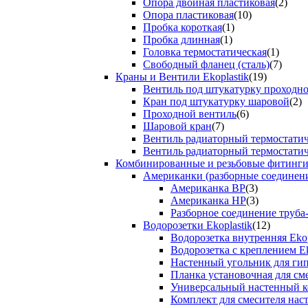
Опора двойная пластиковая
(2)
Опора пластиковая
(10)
Пробка короткая
(1)
Пробка длинная
(1)
Головка термостатическая
(1)
Свободный фланец (сталь)
(7)
Краны и Вентили Ekoplastik
(19)
Вентиль под штукатурку проходно
Кран под штукатурку шаровой
(2)
Проходной вентиль
(6)
Шаровой кран
(7)
Вентиль радиаторный термостати
Вентиль радиаторный термостати
Комбинированные и резьбовые фитинги E
Американки (разборные соединен
Американка ВР
(3)
Американка НР
(3)
Разборное соединение труба
Водорозетки Ekoplastik
(12)
Водорозетка внутренняя Ekop
Водорозетка с креплением Ek
Настенный угольник для ги
Планка установочная для см
Универсальный настенный к
Комплект для смесителя нас