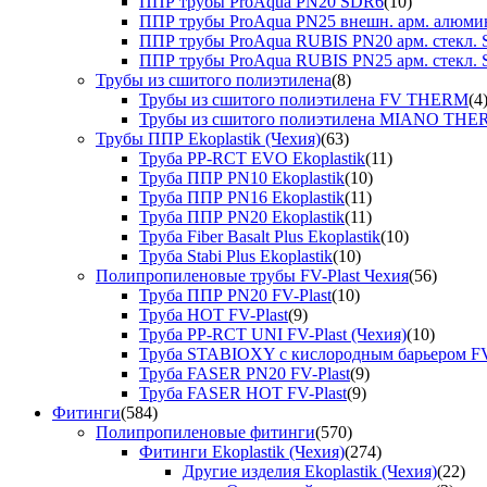
ППР трубы ProAqua PN20 SDR6
(10)
ППР трубы ProAqua PN25 внешн. арм. алюми
ППР трубы ProAqua RUBIS PN20 арм. стекл. 
ППР трубы ProAqua RUBIS PN25 арм. стекл. 
Трубы из сшитого полиэтилена
(8)
Трубы из сшитого полиэтилена FV THERM
(4
Трубы из сшитого полиэтилена MIANO TH
Трубы ППР Ekoplastik (Чехия)
(63)
Труба PP-RCT EVO Ekoplastik
(11)
Труба ППР PN10 Ekoplastik
(10)
Труба ППР PN16 Ekoplastik
(11)
Труба ППР PN20 Ekoplastik
(11)
Труба Fiber Basalt Plus Ekoplastik
(10)
Труба Stabi Plus Ekoplastik
(10)
Полипропиленовые трубы FV-Plast Чехия
(56)
Труба ППР PN20 FV-Plast
(10)
Труба HOT FV-Plast
(9)
Труба PP-RCT UNI FV-Plast (Чехия)
(10)
Труба STABIOXY с кислородным барьером FV
Труба FASER PN20 FV-Plast
(9)
Труба FASER HOT FV-Plast
(9)
Фитинги
(584)
Полипропиленовые фитинги
(570)
Фитинги Ekoplastik (Чехия)
(274)
Другие изделия Ekoplastik (Чехия)
(22)