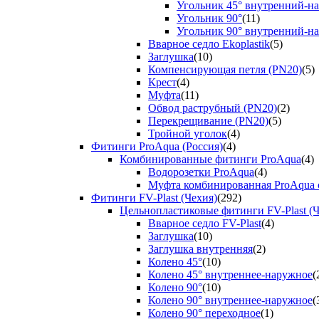
Угольник 45° внутренний-н
Угольник 90°
(11)
Угольник 90° внутренний-н
Вварное седло Ekoplastik
(5)
Заглушка
(10)
Компенсирующая петля (PN20)
(5)
Крест
(4)
Муфта
(11)
Обвод раструбный (PN20)
(2)
Перекрещивание (PN20)
(5)
Тройной уголок
(4)
Фитинги ProAqua (Россия)
(4)
Комбинированные фитинги ProAqua
(4)
Водорозетки ProAqua
(4)
Муфта комбинированная ProAqua с
Фитинги FV-Plast (Чехия)
(292)
Цельнопластиковые фитинги FV-Plast (Ч
Вварное седло FV-Plast
(4)
Заглушка
(10)
Заглушка внутренняя
(2)
Колено 45°
(10)
Колено 45° внутреннее-наружное
(
Колено 90°
(10)
Колено 90° внутреннее-наружное
(
Колено 90° переходное
(1)