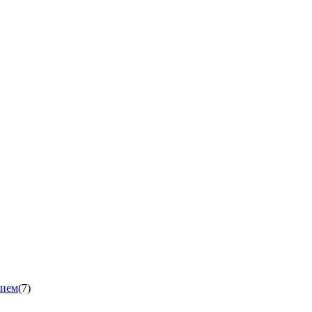
нием
(7)