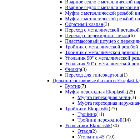
Вварное седло с металлической н
Вварное седло с металлической вн
Муфта с металлической резьбой в
Муфта с металлической резьбой н
Обратный клапан
(3)
Переход с металлической вставкой
Переход с перекидной гайкой
(6)
Пластмассовый штуцер с перекид
Тройник с металлической резьбой
Тройник с металлической резьбой
Угольник 90° с металлической ре
Угольник 90° с металлической рез
Фильтр
(3)
Переход для гипсокартона
(1)
Цельнопластиковые фитинги Ekoplastik 
Буртик
(7)
Муфта переходная Ekoplastik
(25)
Муфта переходная вн/вн
(3)
Муфта переходная наружная
Тройники Ekoplastik
(25)
Тройник
(11)
Тройник переходной
(14)
Угольники Ekoplastik
(30)
Отвод
(2)
Угольник 45°
(10)