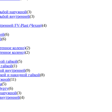
езьбой наружной
(3)
зьбой внутренней
(3)
тренней FV-Plast (Чехия)
(4)
ней
(6)
й
(6)
тенное колено)
(2)
тенное колено)
(2)
ной гайкой
(5)
 гайкой
(1)
бой внутренней
(9)
вкой и накидной гайкой
(8)
ружной
(11)
а
(5)
бурту
(6)
 наружной
(3)
 внутренней
(4)