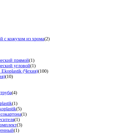
й с кожухом из хрома
(2)
ческий прямой
(1)
ческий угловой
(1)
koplastik (Чехия)
(100)
ия)
(10)
-труба
(4)
lastik
(1)
oplastik
(5)
псокартона
(1)
есителя
(1)
омплект
(3)
тенный
(1)