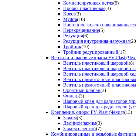
Компенсирующая петля
(5)
Пробка пластиковая
(3)
Крест
(3)
Муфта
(10)
Настенное колено наваривающеес
Перекрещивание
(5)
Редукция
(6)
Редукция внутренняя-наружная
(20
Тройник
(10)
Тройник редуцированный
(17)
Вентили и шаровые краны FV-Plast (Чех
Вентиль пластиковый шаровой
(8)
Вентиль пластиковый шаровой с 
Вентиль пластиковый шаровой са
Вентиль прямоточный пластиков
Вентиль прямоточный пластиков
Обратный клапан
(3)
Фильтр
(3)
Шаровый кран для радиаторов (пр
Шаровый кран для радиаторов (уг
Крепления, опоры FV-Plast (Чехия)
(13)
Зажим
(3)
Двойной зажим
(3)
Зажим с лентой
(7)
Комбинированные и резьбовые фитинг