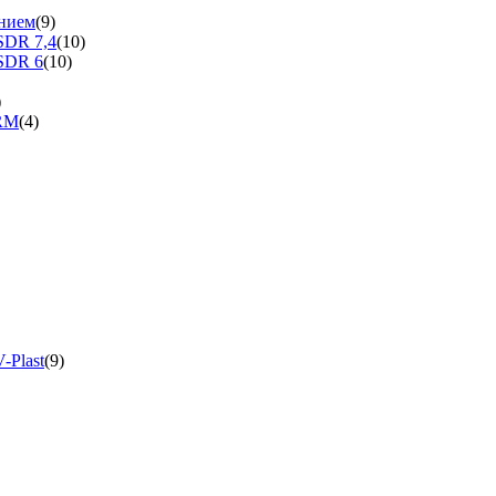
нием
(9)
SDR 7,4
(10)
SDR 6
(10)
)
ERM
(4)
-Plast
(9)