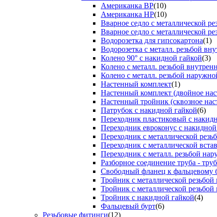
Американка ВР
(10)
Американка НР
(10)
Вварное седло с металлической р
Вварное седло с металлической ре
Водорозетка для гипсокартона
(1)
Водорозетка с металл. резьбой вну
Колено 90° с накидной гайкой
(3)
Колено с металл. резьбой внутрен
Колено с металл. резьбой наружно
Настенный комплект
(1)
Настенный комплект (двойное нас
Настенный тройник (сквозное нас
Патрубок с накидной гайкой
(6)
Переходник пластиковый с накид
Переходник евроконус с накидной
Переходник с металлической резь
Переходник с металлической вста
Переходник с металл. резьбой на
Разборное соединение труба - труб
Свободный фланец к фальцевому 
Тройник с металлической резьбой
Тройник с металлической резьбой
Тройник с накидной гайкой
(4)
Фальцевый бурт
(6)
Резьбовые фитинги
(12)