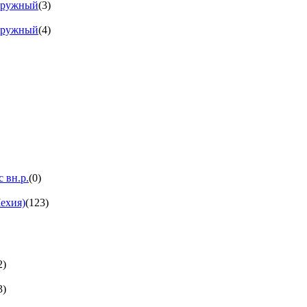
аружный
(3)
аружный
(4)
 вн.р.
(0)
ехия)
(123)
2)
3)