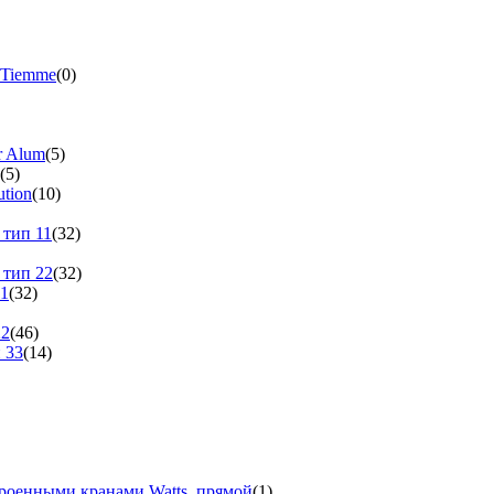
 Tiemme
(0)
r Alum
(5)
(5)
tion
(10)
 тип 11
(32)
 тип 22
(32)
11
(32)
22
(46)
 33
(14)
троенными кранами Watts, прямой
(1)