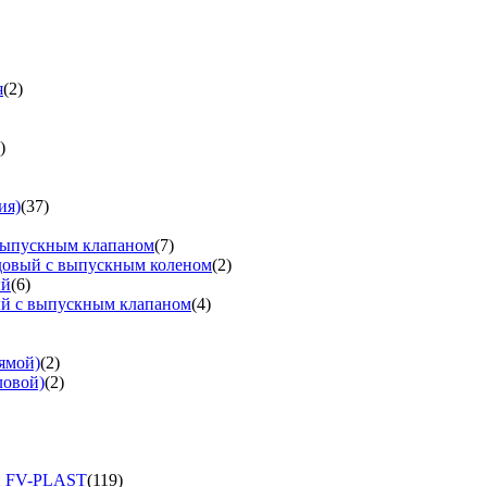
я
(2)
)
ия)
(37)
выпускным клапаном
(7)
довый с выпускным коленом
(2)
ый
(6)
ый с выпускным клапаном
(4)
ямой)
(2)
ловой)
(2)
и FV-PLAST
(119)