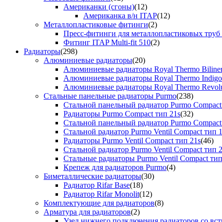
Американки (сгоны)
(12)
Американка в/н ITAP
(12)
Металлопластиковые фитинги
(2)
Пресс-фитинги для металлопластиковых труб
Фитинг ITAP Multi-fit 510
(2)
Радиаторы
(298)
Алюминиевые радиаторы
(20)
Алюминиевые радиаторы Royal Thermo Biline
Алюминиевые радиаторы Royal Thermo Indigo
Алюминиевые радиаторы Royal Thermo Revolu
Стальные панельные радиаторы Purmo
(238)
Стальной панельный радиатор Purmo Compact
Радиаторы Purmo Compact тип 21s
(32)
Стальной панельный радиатор Purmo Compact
Стальной радиатор Purmo Ventil Compact тип 
Радиаторы Purmo Ventil Compact тип 21s
(46)
Стальной радиатор Purmo Ventil Compact тип 
Стальные радиаторы Purmo Ventil Compact тип
Крепеж для радиаторов Purmo
(4)
Биметаллические радиаторы
(30)
Радиатор Rifar Base
(18)
Радиатор Rifar Monolit
(12)
Комплектующие для радиаторов
(8)
Арматура для радиаторов
(2)
Узел нижнего подключения радиаторов со вс