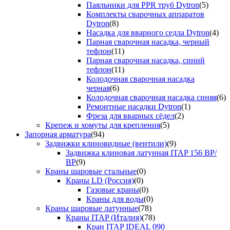
Паяльники для PPR труб Dytron
(5)
Комплекты сварочных аппаратов
Dytron
(8)
Насадка для вварного седла Dytron
(4)
Парная сварочная насадка, черный
тефлон
(11)
Парная сварочная насадка, синий
тефлон
(11)
Колодочная сварочная насадка
черная
(6)
Колодочная сварочная насадка синяя
(6)
Ремонтные насадки Dytron
(1)
Фреза для вварных сёдел
(2)
Крепеж и хомуты для крепления
(5)
Запорная арматура
(94)
Задвижки клиновидные (вентили)
(9)
Задвижка клиновая латунная ITAP 156 ВР/
ВР
(9)
Краны шаровые стальные
(0)
Краны LD (Россия)
(0)
Газовые краны
(0)
Краны для воды
(0)
Краны шаровые латунные
(78)
Краны ITAP (Италия)
(78)
Кран ITAP IDEAL 090