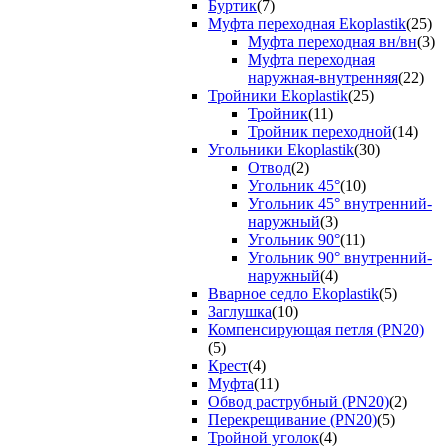
Буртик
(7)
Муфта переходная Ekoplastik
(25)
Муфта переходная вн/вн
(3)
Муфта переходная
наружная-внутренняя
(22)
Тройники Ekoplastik
(25)
Тройник
(11)
Тройник переходной
(14)
Угольники Ekoplastik
(30)
Отвод
(2)
Угольник 45°
(10)
Угольник 45° внутренний-
наружный
(3)
Угольник 90°
(11)
Угольник 90° внутренний-
наружный
(4)
Вварное седло Ekoplastik
(5)
Заглушка
(10)
Компенсирующая петля (PN20)
(5)
Крест
(4)
Муфта
(11)
Обвод раструбный (PN20)
(2)
Перекрещивание (PN20)
(5)
Тройной уголок
(4)