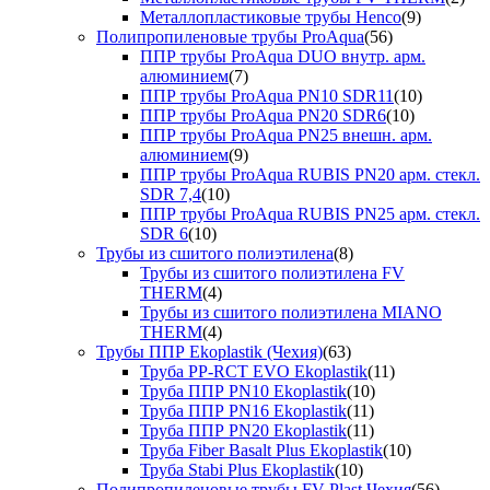
Металлопластиковые трубы Henco
(9)
Полипропиленовые трубы ProAqua
(56)
ППР трубы ProAqua DUO внутр. арм.
алюминием
(7)
ППР трубы ProAqua PN10 SDR11
(10)
ППР трубы ProAqua PN20 SDR6
(10)
ППР трубы ProAqua PN25 внешн. арм.
алюминием
(9)
ППР трубы ProAqua RUBIS PN20 арм. стекл.
SDR 7,4
(10)
ППР трубы ProAqua RUBIS PN25 арм. стекл.
SDR 6
(10)
Трубы из сшитого полиэтилена
(8)
Трубы из сшитого полиэтилена FV
THERM
(4)
Трубы из сшитого полиэтилена MIANO
THERM
(4)
Трубы ППР Ekoplastik (Чехия)
(63)
Труба PP-RCT EVO Ekoplastik
(11)
Труба ППР PN10 Ekoplastik
(10)
Труба ППР PN16 Ekoplastik
(11)
Труба ППР PN20 Ekoplastik
(11)
Труба Fiber Basalt Plus Ekoplastik
(10)
Труба Stabi Plus Ekoplastik
(10)
Полипропиленовые трубы FV-Plast Чехия
(56)