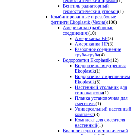
термостатический прямой
(1)
Вентиль радиаторный
термостатический угловой
(1)
Комбинированные и резьбовые
фитинги Ekoplastik (Чехия)
(100)
Американки (разборные
соединения)
(10)
Американка ВР
(3)
Американка НР
(3)
Разборное соединение
труба-труба
(4)
Водорозетки Ekoplastik
(12)
Водорозетка внутренняя
Ekoplastik
(1)
Водорозетка с креплением
Ekoplastik
(5)
Настенный угольник для
гипсокартона
(1)
Планка установочная для
смесителя
(1)
Универсальный настенный
комплект
(3)
Комплект для смесителя
настенный
(1)
Вварное седло с металлической