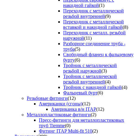
накидной гайкой
(1)
Переходник с металлической
резьбой внутренней
(9)
Переходник с металлической
вставкой и накидной гайкой
(8)
Переходник с металл. резьбой
наружной
(11)
Разборное соединение труба -
труба
(5)
Свободный фланец к фальцевому
бурту
(6)
Тройник с металлической
резьбой наружной
(3)
Тройник с металлической
резьбой внутренней
(4)
Тройник с накидной гайкой
(4)
Фальцевый бурт
(6)
Резьбовые фитинги
(12)
Американки (сгоны)
(12)
Американка в/н ITAP
(12)
Металлопластиковые фитинги
(2)
Пресс-фитинги для металлопластиковых
труб Tiemme
(0)
Фитинг ITAP Multi-fit 510
(2)