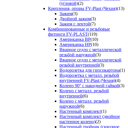
(угловой)
(2)
Крепления, опоры FV-Plast (Чехия)
(13)
Зажим
(3)
Двойной зажим
(3)
Зажим с лентой
(7)
Комбинированные и резьбовые
фитинги FV-PLAST
(119)
Американка ВР
(10)
Американка НР
(10)
Вварное седло с металлической
резьбой наружной
(3)
Вварное седло с металлической
резьбой внутренней
(3)
Водорозетка для гипсокартона
(1)
Водорозетка с металл. резьбой
внутренней FV-Plast (Чехия)
(4)
Колено 90° с накидной гайкой
(3)
Колено с металл. резьбой
внутренней
(6)
Колено с металл. резьбой
наружной
(6)
Настенный комплект
(1)
Настенный комплект (двойное
настенное колено)
(2)
Настенный тройник (сквозное