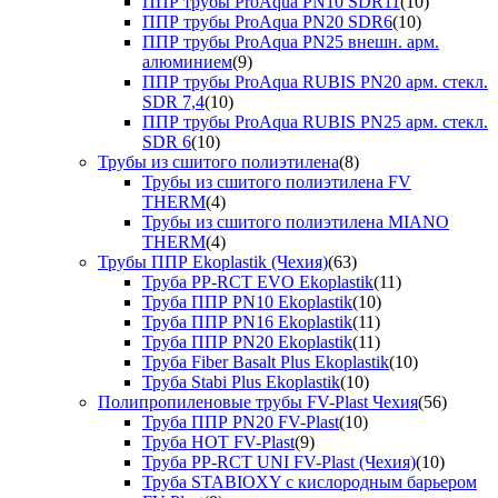
ППР трубы ProAqua PN10 SDR11
(10)
ППР трубы ProAqua PN20 SDR6
(10)
ППР трубы ProAqua PN25 внешн. арм.
алюминием
(9)
ППР трубы ProAqua RUBIS PN20 арм. стекл.
SDR 7,4
(10)
ППР трубы ProAqua RUBIS PN25 арм. стекл.
SDR 6
(10)
Трубы из сшитого полиэтилена
(8)
Трубы из сшитого полиэтилена FV
THERM
(4)
Трубы из сшитого полиэтилена MIANO
THERM
(4)
Трубы ППР Ekoplastik (Чехия)
(63)
Труба PP-RCT EVO Ekoplastik
(11)
Труба ППР PN10 Ekoplastik
(10)
Труба ППР PN16 Ekoplastik
(11)
Труба ППР PN20 Ekoplastik
(11)
Труба Fiber Basalt Plus Ekoplastik
(10)
Труба Stabi Plus Ekoplastik
(10)
Полипропиленовые трубы FV-Plast Чехия
(56)
Труба ППР PN20 FV-Plast
(10)
Труба HOT FV-Plast
(9)
Труба PP-RCT UNI FV-Plast (Чехия)
(10)
Труба STABIOXY с кислородным барьером