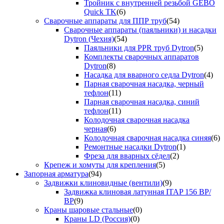
Тройник с внутренней резьбой GEBO
Quick TK
(6)
Сварочные аппараты для ППР труб
(54)
Сварочные аппараты (паяльники) и насадки
Dytron (Чехия)
(54)
Паяльники для PPR труб Dytron
(5)
Комплекты сварочных аппаратов
Dytron
(8)
Насадка для вварного седла Dytron
(4)
Парная сварочная насадка, черный
тефлон
(11)
Парная сварочная насадка, синий
тефлон
(11)
Колодочная сварочная насадка
черная
(6)
Колодочная сварочная насадка синяя
(6)
Ремонтные насадки Dytron
(1)
Фреза для вварных сёдел
(2)
Крепеж и хомуты для крепления
(5)
Запорная арматура
(94)
Задвижки клиновидные (вентили)
(9)
Задвижка клиновая латунная ITAP 156 ВР/
ВР
(9)
Краны шаровые стальные
(0)
Краны LD (Россия)
(0)