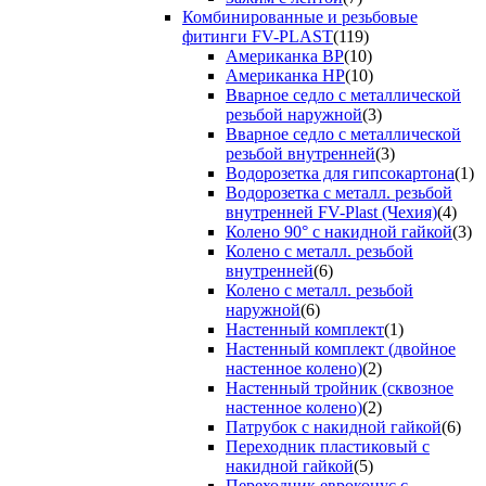
Комбинированные и резьбовые
фитинги FV-PLAST
(119)
Американка ВР
(10)
Американка НР
(10)
Вварное седло с металлической
резьбой наружной
(3)
Вварное седло с металлической
резьбой внутренней
(3)
Водорозетка для гипсокартона
(1)
Водорозетка с металл. резьбой
внутренней FV-Plast (Чехия)
(4)
Колено 90° с накидной гайкой
(3)
Колено с металл. резьбой
внутренней
(6)
Колено с металл. резьбой
наружной
(6)
Настенный комплект
(1)
Настенный комплект (двойное
настенное колено)
(2)
Настенный тройник (сквозное
настенное колено)
(2)
Патрубок с накидной гайкой
(6)
Переходник пластиковый с
накидной гайкой
(5)
Переходник евроконус с