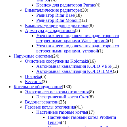
Крепеж для радиаторов Purmo
(4)
Биметаллические радиаторы
(30)
Радиатор Rifar Base
(18)
Радиатор Rifar Monolit
(12)
Комплектующие для радиаторов
(8)
Арматура для радиаторов
(2)
Узел нижнего подключения радиаторов со
встроенными кранами Watts, прямой
(1)
Узел нижнего подключения радиаторов со
встроенными кранами, угловой
(1)
Наружные системы
(24)
Очистные сооружения Kolomaki
(16)
Автономная канализация KOLO VESI
(13)
Автономная канализация KOLO ILMA
(2)
Погреба
(5)
Кессоны
(3)
Котельное оборудование
(130)
Электрические котлы отопления
(8)
Электрический котел Скат
(8)
Водонагреватели
(25)
Газовые котлы отопления
(41)
Настенные газовые котлы
(17)
Настенный газовый котел Protherm
Гепард
(4)