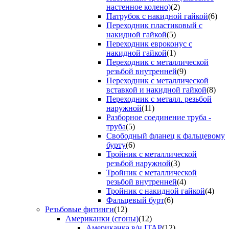
настенное колено)
(2)
Патрубок с накидной гайкой
(6)
Переходник пластиковый с
накидной гайкой
(5)
Переходник евроконус с
накидной гайкой
(1)
Переходник с металлической
резьбой внутренней
(9)
Переходник с металлической
вставкой и накидной гайкой
(8)
Переходник с металл. резьбой
наружной
(11)
Разборное соединение труба -
труба
(5)
Свободный фланец к фальцевому
бурту
(6)
Тройник с металлической
резьбой наружной
(3)
Тройник с металлической
резьбой внутренней
(4)
Тройник с накидной гайкой
(4)
Фальцевый бурт
(6)
Резьбовые фитинги
(12)
Американки (сгоны)
(12)
Американка в/н ITAP
(12)