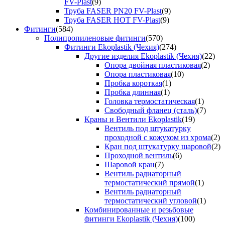
FV-Plast
(9)
Труба FASER PN20 FV-Plast
(9)
Труба FASER HOT FV-Plast
(9)
Фитинги
(584)
Полипропиленовые фитинги
(570)
Фитинги Ekoplastik (Чехия)
(274)
Другие изделия Ekoplastik (Чехия)
(22)
Опора двойная пластиковая
(2)
Опора пластиковая
(10)
Пробка короткая
(1)
Пробка длинная
(1)
Головка термостатическая
(1)
Свободный фланец (сталь)
(7)
Краны и Вентили Ekoplastik
(19)
Вентиль под штукатурку
проходной с кожухом из хрома
(2)
Кран под штукатурку шаровой
(2)
Проходной вентиль
(6)
Шаровой кран
(7)
Вентиль радиаторный
термостатический прямой
(1)
Вентиль радиаторный
термостатический угловой
(1)
Комбинированные и резьбовые
фитинги Ekoplastik (Чехия)
(100)