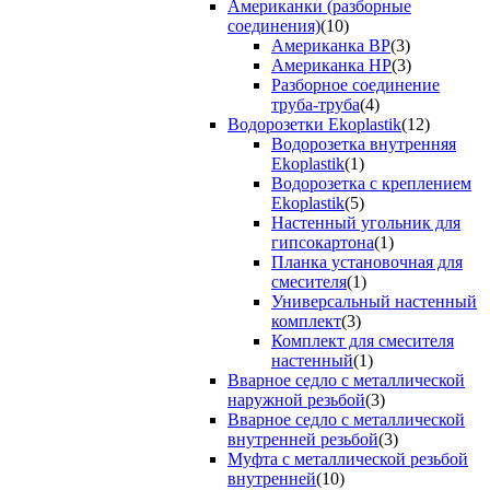
Американки (разборные
соединения)
(10)
Американка ВР
(3)
Американка НР
(3)
Разборное соединение
труба-труба
(4)
Водорозетки Ekoplastik
(12)
Водорозетка внутренняя
Ekoplastik
(1)
Водорозетка с креплением
Ekoplastik
(5)
Настенный угольник для
гипсокартона
(1)
Планка установочная для
смесителя
(1)
Универсальный настенный
комплект
(3)
Комплект для смесителя
настенный
(1)
Вварное седло с металлической
наружной резьбой
(3)
Вварное седло с металлической
внутренней резьбой
(3)
Муфта с металлической резьбой
внутренней
(10)