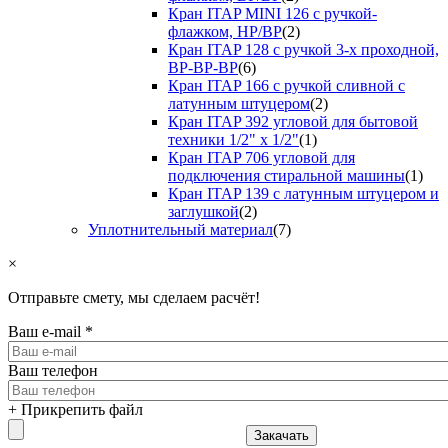
Кран ITAP MINI 126 с ручкой-
флажком, НР/ВР
(2)
Кран ITAP 128 с ручкой 3-х проходной,
ВР-ВР-ВР
(6)
Кран ITAP 166 с ручкой сливной с
латунным штуцером
(2)
Кран ITAP 392 угловой для бытовой
техники 1/2" х 1/2"
(1)
Кран ITAP 706 угловой для
подключения стиральной машины
(1)
Кран ITAP 139 с латунным штуцером и
заглушкой
(2)
Уплотнительный материал
(7)
×
Отправьте смету, мы сделаем расчёт!
Ваш e-mail
*
Ваш телефон
+ Прикрепить файл