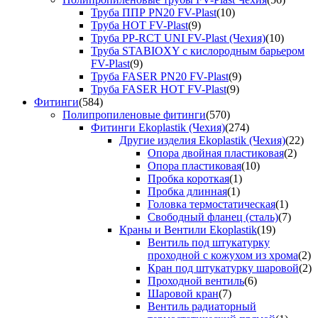
Труба ППР PN20 FV-Plast
(10)
Труба HOT FV-Plast
(9)
Труба PP-RCT UNI FV-Plast (Чехия)
(10)
Труба STABIOXY с кислородным барьером
FV-Plast
(9)
Труба FASER PN20 FV-Plast
(9)
Труба FASER HOT FV-Plast
(9)
Фитинги
(584)
Полипропиленовые фитинги
(570)
Фитинги Ekoplastik (Чехия)
(274)
Другие изделия Ekoplastik (Чехия)
(22)
Опора двойная пластиковая
(2)
Опора пластиковая
(10)
Пробка короткая
(1)
Пробка длинная
(1)
Головка термостатическая
(1)
Свободный фланец (сталь)
(7)
Краны и Вентили Ekoplastik
(19)
Вентиль под штукатурку
проходной с кожухом из хрома
(2)
Кран под штукатурку шаровой
(2)
Проходной вентиль
(6)
Шаровой кран
(7)
Вентиль радиаторный