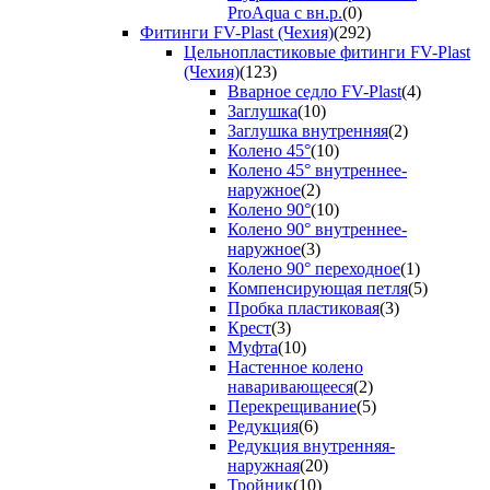
ProAqua с вн.р.
(0)
Фитинги FV-Plast (Чехия)
(292)
Цельнопластиковые фитинги FV-Plast
(Чехия)
(123)
Вварное седло FV-Plast
(4)
Заглушка
(10)
Заглушка внутренняя
(2)
Колено 45°
(10)
Колено 45° внутреннее-
наружное
(2)
Колено 90°
(10)
Колено 90° внутреннее-
наружное
(3)
Колено 90° переходное
(1)
Компенсирующая петля
(5)
Пробка пластиковая
(3)
Крест
(3)
Муфта
(10)
Настенное колено
наваривающееся
(2)
Перекрещивание
(5)
Редукция
(6)
Редукция внутренняя-
наружная
(20)
Тройник
(10)