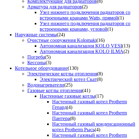
Комплектующие для радиаторов
(8)
Арматура для радиаторов
(2)
Узел нижнего подключения радиаторов со
встроенными кранами Watts, прямой
(1)
Узел нижнего подключения радиаторов со
встроенными кранами, угловой
(1)
Наружные системы
(24)
Очистные сооружения Kolomaki
(16)
Автономная канализация KOLO VESI
(13)
Автономная канализация KOLO ILMA
(2)
Погреба
(5)
Кессоны
(3)
Котельное оборудование
(130)
Электрические котлы отопления
(8)
Электрический котел Скат
(8)
Водонагреватели
(25)
Газовые котлы отопления
(41)
Настенные газовые котлы
(17)
Настенный газовый котел Protherm
Гепард
(4)
Настенный газовый котел Protherm
Пантера
(8)
Настенный газовый конденсационный
котел Protherm Рысь
(4)
Настенный газовый котел Protherm