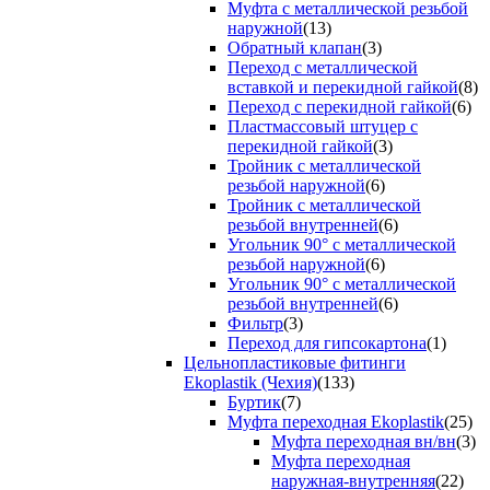
Муфта с металлической резьбой
наружной
(13)
Обратный клапан
(3)
Переход с металлической
вставкой и перекидной гайкой
(8)
Переход с перекидной гайкой
(6)
Пластмассовый штуцер с
перекидной гайкой
(3)
Тройник с металлической
резьбой наружной
(6)
Тройник с металлической
резьбой внутренней
(6)
Угольник 90° с металлической
резьбой наружной
(6)
Угольник 90° с металлической
резьбой внутренней
(6)
Фильтр
(3)
Переход для гипсокартона
(1)
Цельнопластиковые фитинги
Ekoplastik (Чехия)
(133)
Буртик
(7)
Муфта переходная Ekoplastik
(25)
Муфта переходная вн/вн
(3)
Муфта переходная
наружная-внутренняя
(22)