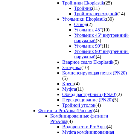
Тройники Ekoplastik
(25)
Тройник
(11)
Тройник переходной
(14)
Угольники Ekoplastik
(30)
Отвод
(2)
Угольник 45°
(10)
Угольник 45° внутренний-
наружный
(3)
Угольник 90°
(11)
Угольник 90° внутренний-
наружный
(4)
Вварное седло Ekoplastik
(5)
Заглушка
(10)
Компенсирующая петля (PN20)
(5)
Крест
(4)
Муфта
(11)
Обвод раструбный (PN20)
(2)
Перекрещивание (PN20)
(5)
Тройной уголок
(4)
Фитинги ProAqua (Россия)
(4)
Комбинированные фитинги
ProAqua
(4)
Водорозетки ProAqua
(4)
Муфта комбинированная