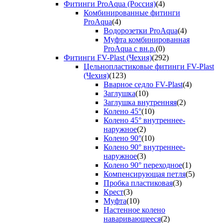
Фитинги ProAqua (Россия)
(4)
Комбинированные фитинги
ProAqua
(4)
Водорозетки ProAqua
(4)
Муфта комбинированная
ProAqua с вн.р.
(0)
Фитинги FV-Plast (Чехия)
(292)
Цельнопластиковые фитинги FV-Plast
(Чехия)
(123)
Вварное седло FV-Plast
(4)
Заглушка
(10)
Заглушка внутренняя
(2)
Колено 45°
(10)
Колено 45° внутреннее-
наружное
(2)
Колено 90°
(10)
Колено 90° внутреннее-
наружное
(3)
Колено 90° переходное
(1)
Компенсирующая петля
(5)
Пробка пластиковая
(3)
Крест
(3)
Муфта
(10)
Настенное колено
наваривающееся
(2)