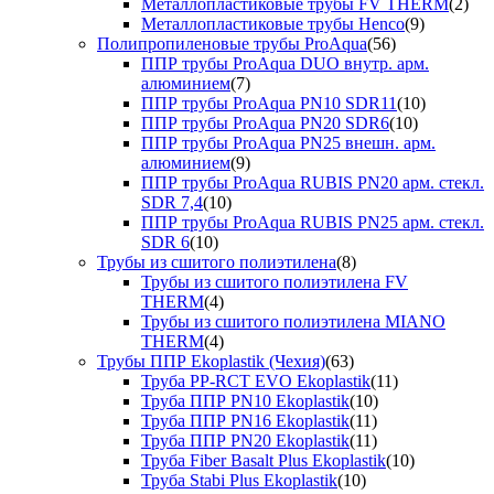
Металлопластиковые трубы FV THERM
(2)
Металлопластиковые трубы Henco
(9)
Полипропиленовые трубы ProAqua
(56)
ППР трубы ProAqua DUO внутр. арм.
алюминием
(7)
ППР трубы ProAqua PN10 SDR11
(10)
ППР трубы ProAqua PN20 SDR6
(10)
ППР трубы ProAqua PN25 внешн. арм.
алюминием
(9)
ППР трубы ProAqua RUBIS PN20 арм. стекл.
SDR 7,4
(10)
ППР трубы ProAqua RUBIS PN25 арм. стекл.
SDR 6
(10)
Трубы из сшитого полиэтилена
(8)
Трубы из сшитого полиэтилена FV
THERM
(4)
Трубы из сшитого полиэтилена MIANO
THERM
(4)
Трубы ППР Ekoplastik (Чехия)
(63)
Труба PP-RCT EVO Ekoplastik
(11)
Труба ППР PN10 Ekoplastik
(10)
Труба ППР PN16 Ekoplastik
(11)
Труба ППР PN20 Ekoplastik
(11)
Труба Fiber Basalt Plus Ekoplastik
(10)
Труба Stabi Plus Ekoplastik
(10)