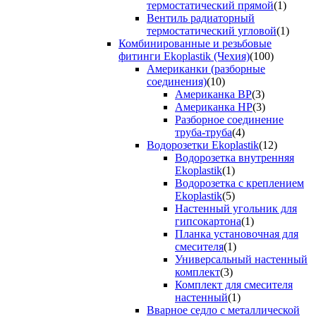
термостатический прямой
(1)
Вентиль радиаторный
термостатический угловой
(1)
Комбинированные и резьбовые
фитинги Ekoplastik (Чехия)
(100)
Американки (разборные
соединения)
(10)
Американка ВР
(3)
Американка НР
(3)
Разборное соединение
труба-труба
(4)
Водорозетки Ekoplastik
(12)
Водорозетка внутренняя
Ekoplastik
(1)
Водорозетка с креплением
Ekoplastik
(5)
Настенный угольник для
гипсокартона
(1)
Планка установочная для
смесителя
(1)
Универсальный настенный
комплект
(3)
Комплект для смесителя
настенный
(1)
Вварное седло с металлической