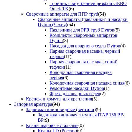
Тройник с внутренней резьбой GEBO
Quick TK
(6)
Сварочные аппараты для ППР труб
(54)
Сварочные аппараты (паяльники) и насадки
Dytron (Чехия)
(54)
Паяльники для PPR труб Dytron
(5)
Комплекты сварочных аппаратов
Dytron
(8)
Насадка для вварного седла Dytron
(4)
Парная сварочная насадка, черный
тефлон
(11)
Парная сварочная насадка, синий
тефлон
(11)
Колодочная сварочная насадка
черная
(6)
Колодочная сварочная насадка синяя
(6)
Ремонтные насадки Dytron
(1)
Фреза для вварных сёдел
(2)
Крепеж и хомуты для крепления
(5)
Запорная арматура
(94)
Задвижки клиновидные (вентили)
(9)
Задвижка клиновая латунная ITAP 156 ВР/
ВР
(9)
Краны шаровые стальные
(0)
Краны LD (Россия)
(0)