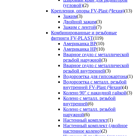
(угловой)
(2)
Крепления, опоры FV-Plast (Чехия)
(13)
Зажим
(3)
Двойной зажим
(3)
Зажим с лентой
(7)
Комбинированные и резьбовые
фитинги FV-PLAST
(119)
Американка ВР
(10)
Американка НР
(10)
Вварное седло с металлической
резьбой наружной
(3)
Вварное седло с металлической
резьбой внутренней
(3)
Водорозетка для гипсокартона
(1)
Водорозетка с металл. резьбой
внутренней FV-Plast (Чехия)
(4)
Колено 90° с накидной гайкой
(3)
Колено с металл. резьбой
внутренней
(6)
Колено с металл. резьбой
наружной
(6)
Настенный комплект
(1)
Настенный комплект (двойное
настенное колено)
(2)