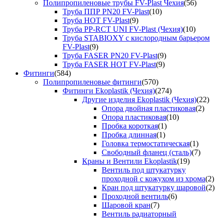
Полипропиленовые трубы FV-Plast Чехия
(56)
Труба ППР PN20 FV-Plast
(10)
Труба HOT FV-Plast
(9)
Труба PP-RCT UNI FV-Plast (Чехия)
(10)
Труба STABIOXY с кислородным барьером
FV-Plast
(9)
Труба FASER PN20 FV-Plast
(9)
Труба FASER HOT FV-Plast
(9)
Фитинги
(584)
Полипропиленовые фитинги
(570)
Фитинги Ekoplastik (Чехия)
(274)
Другие изделия Ekoplastik (Чехия)
(22)
Опора двойная пластиковая
(2)
Опора пластиковая
(10)
Пробка короткая
(1)
Пробка длинная
(1)
Головка термостатическая
(1)
Свободный фланец (сталь)
(7)
Краны и Вентили Ekoplastik
(19)
Вентиль под штукатурку
проходной с кожухом из хрома
(2)
Кран под штукатурку шаровой
(2)
Проходной вентиль
(6)
Шаровой кран
(7)
Вентиль радиаторный