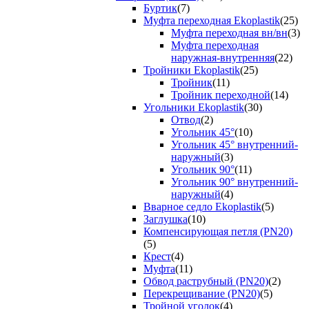
Буртик
(7)
Муфта переходная Ekoplastik
(25)
Муфта переходная вн/вн
(3)
Муфта переходная
наружная-внутренняя
(22)
Тройники Ekoplastik
(25)
Тройник
(11)
Тройник переходной
(14)
Угольники Ekoplastik
(30)
Отвод
(2)
Угольник 45°
(10)
Угольник 45° внутренний-
наружный
(3)
Угольник 90°
(11)
Угольник 90° внутренний-
наружный
(4)
Вварное седло Ekoplastik
(5)
Заглушка
(10)
Компенсирующая петля (PN20)
(5)
Крест
(4)
Муфта
(11)
Обвод раструбный (PN20)
(2)
Перекрещивание (PN20)
(5)
Тройной уголок
(4)