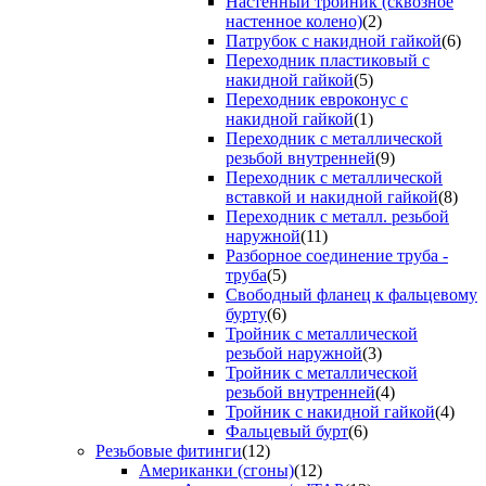
Настенный тройник (сквозное
настенное колено)
(2)
Патрубок с накидной гайкой
(6)
Переходник пластиковый с
накидной гайкой
(5)
Переходник евроконус с
накидной гайкой
(1)
Переходник с металлической
резьбой внутренней
(9)
Переходник с металлической
вставкой и накидной гайкой
(8)
Переходник с металл. резьбой
наружной
(11)
Разборное соединение труба -
труба
(5)
Свободный фланец к фальцевому
бурту
(6)
Тройник с металлической
резьбой наружной
(3)
Тройник с металлической
резьбой внутренней
(4)
Тройник с накидной гайкой
(4)
Фальцевый бурт
(6)
Резьбовые фитинги
(12)
Американки (сгоны)
(12)