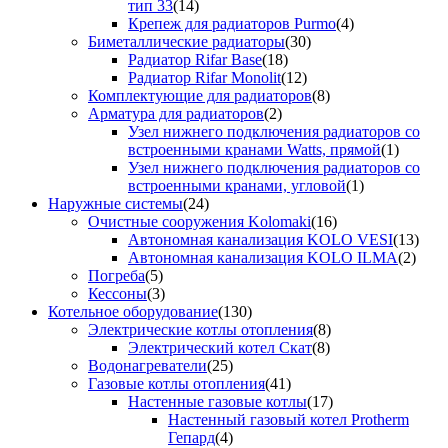
тип 33
(14)
Крепеж для радиаторов Purmo
(4)
Биметаллические радиаторы
(30)
Радиатор Rifar Base
(18)
Радиатор Rifar Monolit
(12)
Комплектующие для радиаторов
(8)
Арматура для радиаторов
(2)
Узел нижнего подключения радиаторов со
встроенными кранами Watts, прямой
(1)
Узел нижнего подключения радиаторов со
встроенными кранами, угловой
(1)
Наружные системы
(24)
Очистные сооружения Kolomaki
(16)
Автономная канализация KOLO VESI
(13)
Автономная канализация KOLO ILMA
(2)
Погреба
(5)
Кессоны
(3)
Котельное оборудование
(130)
Электрические котлы отопления
(8)
Электрический котел Скат
(8)
Водонагреватели
(25)
Газовые котлы отопления
(41)
Настенные газовые котлы
(17)
Настенный газовый котел Protherm
Гепард
(4)