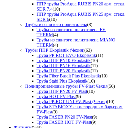
ППР трубы ProAqua RUBIS PN20 арм. стекл.
SDR 7,4
(10)
ППР трубы ProAqua RUBIS PN25 арм. стекл.
SDR 6
(10)
Трубы из сшитого полиэтилена
(8)
Трубы из сшитого полиэтилена FV
THERM
(4)
Трубы из сшитого полиэтилена MIANO
THERM
(4)
Трубы ППР Ekoplastik (Чехия)
(63)
Труба PP-RCT EVO Ekoplastik
(11)
Труба ППР PN10 Ekoplastik
(10)
Труба ППР PN16 Ekoplastik
(11)
Труба ППР PN20 Ekoplastik
(11)
Труба Fiber Basalt Plus Ekoplastik
(10)
Труба Stabi Plus Ekoplastik
(10)
Полипропиленовые трубы FV-Plast Чехия
(56)
Труба ППР PN20 FV-Plast
(10)
Труба HOT FV-Plast
(9)
Труба PP-RCT UNI FV-Plast (Чехия)
(10)
Труба STABIOXY с кислородным барьером
FV-Plast
(9)
Труба FASER PN20 FV-Plast
(9)
Труба FASER HOT FV-Plast
(9)
Фитинги
(584)