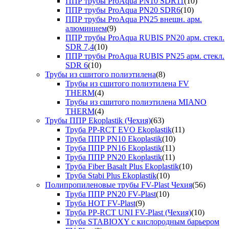
ППР трубы ProAqua PN10 SDR11
(10)
ППР трубы ProAqua PN20 SDR6
(10)
ППР трубы ProAqua PN25 внешн. арм.
алюминием
(9)
ППР трубы ProAqua RUBIS PN20 арм. стекл.
SDR 7,4
(10)
ППР трубы ProAqua RUBIS PN25 арм. стекл.
SDR 6
(10)
Трубы из сшитого полиэтилена
(8)
Трубы из сшитого полиэтилена FV
THERM
(4)
Трубы из сшитого полиэтилена MIANO
THERM
(4)
Трубы ППР Ekoplastik (Чехия)
(63)
Труба PP-RCT EVO Ekoplastik
(11)
Труба ППР PN10 Ekoplastik
(10)
Труба ППР PN16 Ekoplastik
(11)
Труба ППР PN20 Ekoplastik
(11)
Труба Fiber Basalt Plus Ekoplastik
(10)
Труба Stabi Plus Ekoplastik
(10)
Полипропиленовые трубы FV-Plast Чехия
(56)
Труба ППР PN20 FV-Plast
(10)
Труба HOT FV-Plast
(9)
Труба PP-RCT UNI FV-Plast (Чехия)
(10)
Труба STABIOXY с кислородным барьером