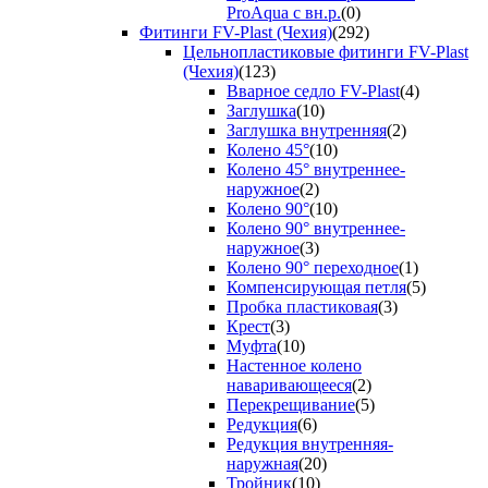
ProAqua с вн.р.
(0)
Фитинги FV-Plast (Чехия)
(292)
Цельнопластиковые фитинги FV-Plast
(Чехия)
(123)
Вварное седло FV-Plast
(4)
Заглушка
(10)
Заглушка внутренняя
(2)
Колено 45°
(10)
Колено 45° внутреннее-
наружное
(2)
Колено 90°
(10)
Колено 90° внутреннее-
наружное
(3)
Колено 90° переходное
(1)
Компенсирующая петля
(5)
Пробка пластиковая
(3)
Крест
(3)
Муфта
(10)
Настенное колено
наваривающееся
(2)
Перекрещивание
(5)
Редукция
(6)
Редукция внутренняя-
наружная
(20)
Тройник
(10)