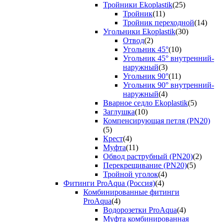
Тройники Ekoplastik
(25)
Тройник
(11)
Тройник переходной
(14)
Угольники Ekoplastik
(30)
Отвод
(2)
Угольник 45°
(10)
Угольник 45° внутренний-
наружный
(3)
Угольник 90°
(11)
Угольник 90° внутренний-
наружный
(4)
Вварное седло Ekoplastik
(5)
Заглушка
(10)
Компенсирующая петля (PN20)
(5)
Крест
(4)
Муфта
(11)
Обвод раструбный (PN20)
(2)
Перекрещивание (PN20)
(5)
Тройной уголок
(4)
Фитинги ProAqua (Россия)
(4)
Комбинированные фитинги
ProAqua
(4)
Водорозетки ProAqua
(4)
Муфта комбинированная