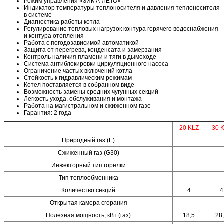
Режим управления «ЗИМА-ЛЕТО»
Индикатор температуры теплоносителя и давления теплоносителя
в системе
Диагностика работы котла
Регулирование тепловых нагрузок контура горячего водоснабжения
и контура отопления
Работа с погодозависимой автоматикой
Защита от перегрева, конденсата и замерзания
Контроль наличия пламени и тяги в дымоходе
Система антиблокировки циркуляционного насоса
Ограничение частых включений котла
Стойкость к гидравлическим режимам
Котел поставляется в собранном виде
Возможность замены средних чугунных секций
Легкость ухода, обслуживания и монтажа
Работа на магистральном и сжиженном газе
Гарантия: 2 года
20 KLZ
30 
Природный газ (Е)
Сжиженный газ (G30)
Инжекторный тип горелки
Тип теплообменника
Количество секций
4
4
Открытая камера сгорания
Полезная мощность, кВт (газ)
18,5
28