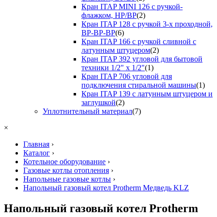
Кран ITAP MINI 126 с ручкой-
флажком, НР/ВР
(2)
Кран ITAP 128 с ручкой 3-х проходной,
ВР-ВР-ВР
(6)
Кран ITAP 166 с ручкой сливной с
латунным штуцером
(2)
Кран ITAP 392 угловой для бытовой
техники 1/2" х 1/2"
(1)
Кран ITAP 706 угловой для
подключения стиральной машины
(1)
Кран ITAP 139 с латунным штуцером и
заглушкой
(2)
Уплотнительный материал
(7)
×
Главная
›
Каталог
›
Котельное оборудование
›
Газовые котлы отопления
›
Напольные газовые котлы
›
Напольный газовый котел Protherm Медведь KLZ
Напольный газовый котел Protherm