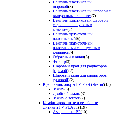
Вентиль пластиковый
шаровой
(8)
Вентиль пластиковый шаровой с
выпускным клапаном
(7)
Вентиль пластиковый шаровой
садовый с выпускным
коленом
(2)
Вентиль прямоточный
пластиковый
(6)
Вентиль прямоточный
пластиковый с выпускным
клапаном
(4)
Обратный клапан
(3)
Фильтр
(3)
Шаровый кран для радиаторов
(прямой)
(2)
Шаровый кран для радиаторов
(угловой)
(2)
Крепления, опоры FV-Plast (Чехия)
(13)
Зажим
(3)
Двойной зажим
(3)
Зажим с лентой
(7)
Комбинированные и резьбовые
фитинги FV-PLAST
(119)
Американка ВР
(10)