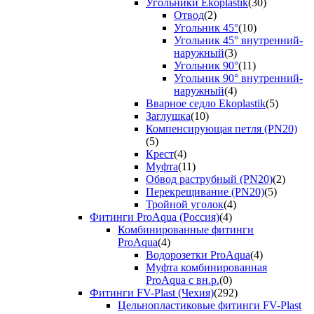
Угольники Ekoplastik
(30)
Отвод
(2)
Угольник 45°
(10)
Угольник 45° внутренний-
наружный
(3)
Угольник 90°
(11)
Угольник 90° внутренний-
наружный
(4)
Вварное седло Ekoplastik
(5)
Заглушка
(10)
Компенсирующая петля (PN20)
(5)
Крест
(4)
Муфта
(11)
Обвод раструбный (PN20)
(2)
Перекрещивание (PN20)
(5)
Тройной уголок
(4)
Фитинги ProAqua (Россия)
(4)
Комбинированные фитинги
ProAqua
(4)
Водорозетки ProAqua
(4)
Муфта комбинированная
ProAqua с вн.р.
(0)
Фитинги FV-Plast (Чехия)
(292)
Цельнопластиковые фитинги FV-Plast