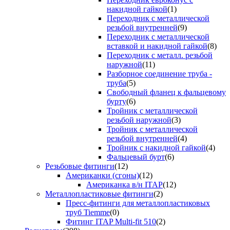
накидной гайкой
(1)
Переходник с металлической
резьбой внутренней
(9)
Переходник с металлической
вставкой и накидной гайкой
(8)
Переходник с металл. резьбой
наружной
(11)
Разборное соединение труба -
труба
(5)
Свободный фланец к фальцевому
бурту
(6)
Тройник с металлической
резьбой наружной
(3)
Тройник с металлической
резьбой внутренней
(4)
Тройник с накидной гайкой
(4)
Фальцевый бурт
(6)
Резьбовые фитинги
(12)
Американки (сгоны)
(12)
Американка в/н ITAP
(12)
Металлопластиковые фитинги
(2)
Пресс-фитинги для металлопластиковых
труб Tiemme
(0)
Фитинг ITAP Multi-fit 510
(2)