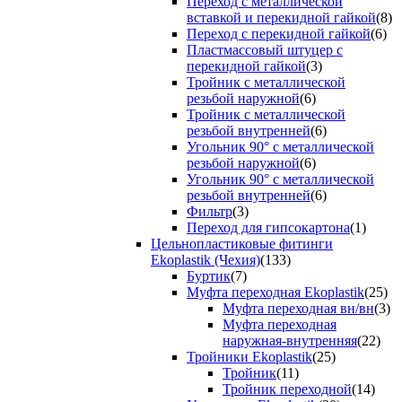
Переход с металлической
вставкой и перекидной гайкой
(8)
Переход с перекидной гайкой
(6)
Пластмассовый штуцер с
перекидной гайкой
(3)
Тройник с металлической
резьбой наружной
(6)
Тройник с металлической
резьбой внутренней
(6)
Угольник 90° с металлической
резьбой наружной
(6)
Угольник 90° с металлической
резьбой внутренней
(6)
Фильтр
(3)
Переход для гипсокартона
(1)
Цельнопластиковые фитинги
Ekoplastik (Чехия)
(133)
Буртик
(7)
Муфта переходная Ekoplastik
(25)
Муфта переходная вн/вн
(3)
Муфта переходная
наружная-внутренняя
(22)
Тройники Ekoplastik
(25)
Тройник
(11)
Тройник переходной
(14)