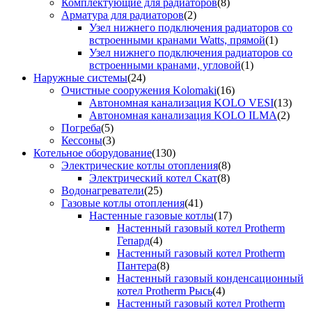
Комплектующие для радиаторов
(8)
Арматура для радиаторов
(2)
Узел нижнего подключения радиаторов со
встроенными кранами Watts, прямой
(1)
Узел нижнего подключения радиаторов со
встроенными кранами, угловой
(1)
Наружные системы
(24)
Очистные сооружения Kolomaki
(16)
Автономная канализация KOLO VESI
(13)
Автономная канализация KOLO ILMA
(2)
Погреба
(5)
Кессоны
(3)
Котельное оборудование
(130)
Электрические котлы отопления
(8)
Электрический котел Скат
(8)
Водонагреватели
(25)
Газовые котлы отопления
(41)
Настенные газовые котлы
(17)
Настенный газовый котел Protherm
Гепард
(4)
Настенный газовый котел Protherm
Пантера
(8)
Настенный газовый конденсационный
котел Protherm Рысь
(4)
Настенный газовый котел Protherm