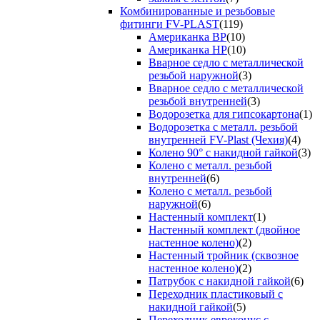
Комбинированные и резьбовые
фитинги FV-PLAST
(119)
Американка ВР
(10)
Американка НР
(10)
Вварное седло с металлической
резьбой наружной
(3)
Вварное седло с металлической
резьбой внутренней
(3)
Водорозетка для гипсокартона
(1)
Водорозетка с металл. резьбой
внутренней FV-Plast (Чехия)
(4)
Колено 90° с накидной гайкой
(3)
Колено с металл. резьбой
внутренней
(6)
Колено с металл. резьбой
наружной
(6)
Настенный комплект
(1)
Настенный комплект (двойное
настенное колено)
(2)
Настенный тройник (сквозное
настенное колено)
(2)
Патрубок с накидной гайкой
(6)
Переходник пластиковый с
накидной гайкой
(5)
Переходник евроконус с