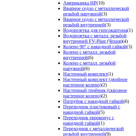
Американка НР
(10)
Вварное седло с металлической
резьбой наружной
(3)
Вварное седло с металлической
резьбой внутренней
(3)
Водорозетка для гипсокартона
(1)
Водорозетка с металл. резьбой
внутренней FV-Plast (Чехия)
(4)
Колено 90° с накидной гайкой
(3)
Колено с металл. резьбой
внутренней
(6)
Колено с металл. резьбой
наружной
(6)
Настенный комплект
(1)
Настенный комплект (двойное
настенное колено)
(2)
Настенный тройник (сквозное
настенное колено)
(2)
Патрубок с накидной гайкой
(6)
Переходник пластиковый с
накидной гайкой
(5)
Переходник евроконус с
накидной гайкой
(1)
Переходник с металлической
резьбой внутренней
(9)