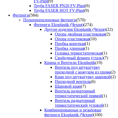
FV-Plast
(9)
Труба FASER PN20 FV-Plast
(9)
Труба FASER HOT FV-Plast
(9)
Фитинги
(584)
Полипропиленовые фитинги
(570)
Фитинги Ekoplastik (Чехия)
(274)
Другие изделия Ekoplastik (Чехия)
(22)
Опора двойная пластиковая
(2)
Опора пластиковая
(10)
Пробка короткая
(1)
Пробка длинная
(1)
Головка термостатическая
(1)
Свободный фланец (сталь)
(7)
Краны и Вентили Ekoplastik
(19)
Вентиль под штукатурку
проходной с кожухом из хрома
(2)
Кран под штукатурку шаровой
(2)
Проходной вентиль
(6)
Шаровой кран
(7)
Вентиль радиаторный
термостатический прямой
(1)
Вентиль радиаторный
термостатический угловой
(1)
Комбинированные и резьбовые
фитинги Ekoplastik (Чехия)
(100)