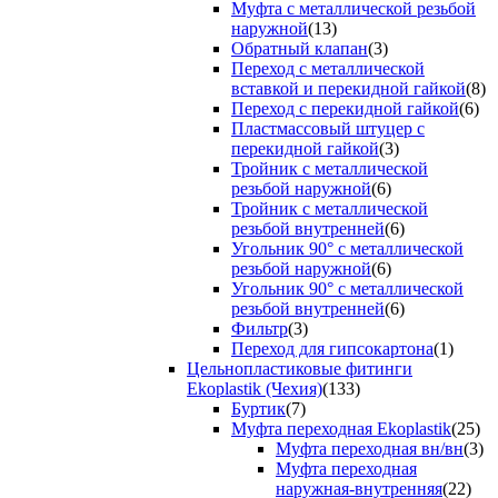
Муфта с металлической резьбой
наружной
(13)
Обратный клапан
(3)
Переход с металлической
вставкой и перекидной гайкой
(8)
Переход с перекидной гайкой
(6)
Пластмассовый штуцер с
перекидной гайкой
(3)
Тройник с металлической
резьбой наружной
(6)
Тройник с металлической
резьбой внутренней
(6)
Угольник 90° с металлической
резьбой наружной
(6)
Угольник 90° с металлической
резьбой внутренней
(6)
Фильтр
(3)
Переход для гипсокартона
(1)
Цельнопластиковые фитинги
Ekoplastik (Чехия)
(133)
Буртик
(7)
Муфта переходная Ekoplastik
(25)
Муфта переходная вн/вн
(3)
Муфта переходная
наружная-внутренняя
(22)