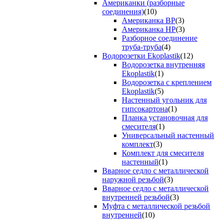
Американки (разборные
соединения)
(10)
Американка ВР
(3)
Американка НР
(3)
Разборное соединение
труба-труба
(4)
Водорозетки Ekoplastik
(12)
Водорозетка внутренняя
Ekoplastik
(1)
Водорозетка с креплением
Ekoplastik
(5)
Настенный угольник для
гипсокартона
(1)
Планка установочная для
смесителя
(1)
Универсальный настенный
комплект
(3)
Комплект для смесителя
настенный
(1)
Вварное седло с металлической
наружной резьбой
(3)
Вварное седло с металлической
внутренней резьбой
(3)
Муфта с металлической резьбой
внутренней
(10)