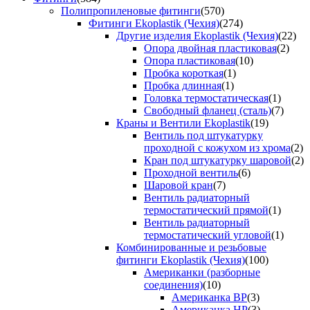
Полипропиленовые фитинги
(570)
Фитинги Ekoplastik (Чехия)
(274)
Другие изделия Ekoplastik (Чехия)
(22)
Опора двойная пластиковая
(2)
Опора пластиковая
(10)
Пробка короткая
(1)
Пробка длинная
(1)
Головка термостатическая
(1)
Свободный фланец (сталь)
(7)
Краны и Вентили Ekoplastik
(19)
Вентиль под штукатурку
проходной с кожухом из хрома
(2)
Кран под штукатурку шаровой
(2)
Проходной вентиль
(6)
Шаровой кран
(7)
Вентиль радиаторный
термостатический прямой
(1)
Вентиль радиаторный
термостатический угловой
(1)
Комбинированные и резьбовые
фитинги Ekoplastik (Чехия)
(100)
Американки (разборные
соединения)
(10)
Американка ВР
(3)
Американка НР
(3)