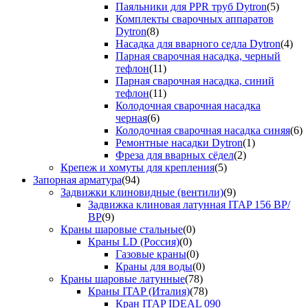
Паяльники для PPR труб Dytron
(5)
Комплекты сварочных аппаратов
Dytron
(8)
Насадка для вварного седла Dytron
(4)
Парная сварочная насадка, черный
тефлон
(11)
Парная сварочная насадка, синий
тефлон
(11)
Колодочная сварочная насадка
черная
(6)
Колодочная сварочная насадка синяя
(6)
Ремонтные насадки Dytron
(1)
Фреза для вварных сёдел
(2)
Крепеж и хомуты для крепления
(5)
Запорная арматура
(94)
Задвижки клиновидные (вентили)
(9)
Задвижка клиновая латунная ITAP 156 ВР/
ВР
(9)
Краны шаровые стальные
(0)
Краны LD (Россия)
(0)
Газовые краны
(0)
Краны для воды
(0)
Краны шаровые латунные
(78)
Краны ITAP (Италия)
(78)
Кран ITAP IDEAL 090