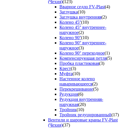
(Чехия)
(123)
Вварное седло FV-Plast
(4)
Заглушка
(10)
Заглушка внутренняя
(2)
Колено 45°
(10)
Колено 45° внутреннее-
наружное
(2)
Колено 90°
(10)
Колено 90° внутреннее-
наружное
(3)
Колено 90° переходное
(1)
Компенсирующая петля
(5)
Пробка пластиковая
(3)
Крест
(3)
Муфта
(10)
Настенное колено
наваривающееся
(2)
Перекрещивание
(5)
Редукция
(6)
Редукция внутренняя-
наружная
(20)
Тройник
(10)
Тройник редуцированный
(17)
Вентили и шаровые краны FV-Plast
(Чехия)
(37)