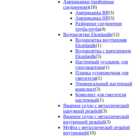
Американки (разборные
соединения)
(10)
Американка ВР
(3)
Американка НР
(3)
Разборное соединение
труба-труба
(4)
Водорозетки Ekoplastik
(12)
Водорозетка внутренняя
Ekoplastik
(1)
Водорозетка с креплением
Ekoplastik
(5)
Настенный угольник для
гипсокартона
(1)
Планка установочная для
смесителя
(1)
Универсальный настенный
комплект
(3)
Комплект для смесителя
настенный
(1)
Вварное седло с металлической
наружной резьбой
(3)
Вварное седло с металлической
внутренней резьбой
(3)
Муфта с металлической резьбой
внутренней
(10)