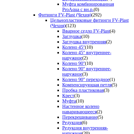
Муфта комбинированная
ProAqua с вн.р.
(0)
Фитинги FV-Plast (Чехия)
(292)
Цельнопластиковые фитинги FV-Plast
(Чехия)
(123)
Вварное седло FV-Plast
(4)
Заглушка
(10)
Заглушка внутренняя
(2)
Колено 45°
(10)
Колено 45° внутреннее-
наружное
(2)
Колено 90°
(10)
Колено 90° внутреннее-
наружное
(3)
Колено 90° переходное
(1)
Компенсирующая петля
(5)
Пробка пластиковая
(3)
Крест
(3)
Муфта
(10)
Настенное колено
наваривающееся
(2)
Перекрещивание
(5)
Редукция
(6)
Редукция внутренняя-
наружная
(20)