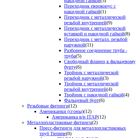
накидной гайкой
(5)
Переходник евроконус с
накидной гайкой
(1)
Переходник с металлической
резьбой внутренней
(9)
Переходник с металлической
вставкой и накидной гайкой
(8)
Переходник с металл. резьбой
наружной
(11)
Разборное соединение труба -
труба
(5)
Свободный фланец к фальцевому
бурту
(6)
Тройник с металлической
резьбой наружной
(3)
Тройник с металлической
резьбой внутренней
(4)
Тройник с накидной гайкой
(4)
Фальцевый бурт
(6)
Резьбовые фитинги
(12)
Американки (сгоны)
(12)
Американка в/н ITAP
(12)
Металлопластиковые фитинги
(2)
Пресс-фитинги для металлопластиковых
труб Tiemme
(0)