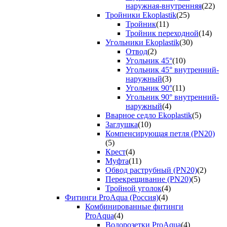
наружная-внутренняя
(22)
Тройники Ekoplastik
(25)
Тройник
(11)
Тройник переходной
(14)
Угольники Ekoplastik
(30)
Отвод
(2)
Угольник 45°
(10)
Угольник 45° внутренний-
наружный
(3)
Угольник 90°
(11)
Угольник 90° внутренний-
наружный
(4)
Вварное седло Ekoplastik
(5)
Заглушка
(10)
Компенсирующая петля (PN20)
(5)
Крест
(4)
Муфта
(11)
Обвод раструбный (PN20)
(2)
Перекрещивание (PN20)
(5)
Тройной уголок
(4)
Фитинги ProAqua (Россия)
(4)
Комбинированные фитинги
ProAqua
(4)
Водорозетки ProAqua
(4)