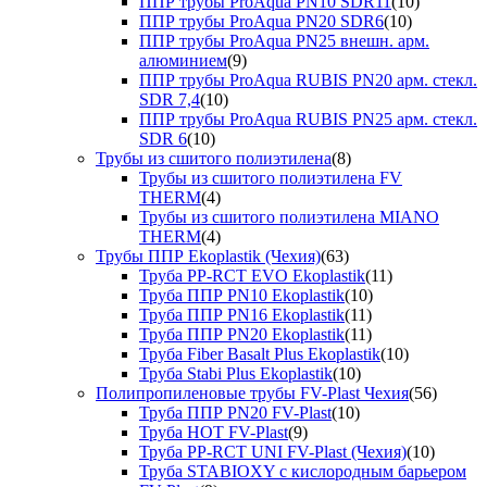
ППР трубы ProAqua PN10 SDR11
(10)
ППР трубы ProAqua PN20 SDR6
(10)
ППР трубы ProAqua PN25 внешн. арм.
алюминием
(9)
ППР трубы ProAqua RUBIS PN20 арм. стекл.
SDR 7,4
(10)
ППР трубы ProAqua RUBIS PN25 арм. стекл.
SDR 6
(10)
Трубы из сшитого полиэтилена
(8)
Трубы из сшитого полиэтилена FV
THERM
(4)
Трубы из сшитого полиэтилена MIANO
THERM
(4)
Трубы ППР Ekoplastik (Чехия)
(63)
Труба PP-RCT EVO Ekoplastik
(11)
Труба ППР PN10 Ekoplastik
(10)
Труба ППР PN16 Ekoplastik
(11)
Труба ППР PN20 Ekoplastik
(11)
Труба Fiber Basalt Plus Ekoplastik
(10)
Труба Stabi Plus Ekoplastik
(10)
Полипропиленовые трубы FV-Plast Чехия
(56)
Труба ППР PN20 FV-Plast
(10)
Труба HOT FV-Plast
(9)
Труба PP-RCT UNI FV-Plast (Чехия)
(10)
Труба STABIOXY с кислородным барьером