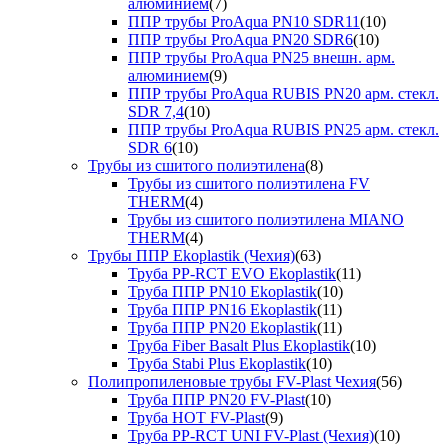
алюминием
(7)
ППР трубы ProAqua PN10 SDR11
(10)
ППР трубы ProAqua PN20 SDR6
(10)
ППР трубы ProAqua PN25 внешн. арм.
алюминием
(9)
ППР трубы ProAqua RUBIS PN20 арм. стекл.
SDR 7,4
(10)
ППР трубы ProAqua RUBIS PN25 арм. стекл.
SDR 6
(10)
Трубы из сшитого полиэтилена
(8)
Трубы из сшитого полиэтилена FV
THERM
(4)
Трубы из сшитого полиэтилена MIANO
THERM
(4)
Трубы ППР Ekoplastik (Чехия)
(63)
Труба PP-RCT EVO Ekoplastik
(11)
Труба ППР PN10 Ekoplastik
(10)
Труба ППР PN16 Ekoplastik
(11)
Труба ППР PN20 Ekoplastik
(11)
Труба Fiber Basalt Plus Ekoplastik
(10)
Труба Stabi Plus Ekoplastik
(10)
Полипропиленовые трубы FV-Plast Чехия
(56)
Труба ППР PN20 FV-Plast
(10)
Труба HOT FV-Plast
(9)
Труба PP-RCT UNI FV-Plast (Чехия)
(10)