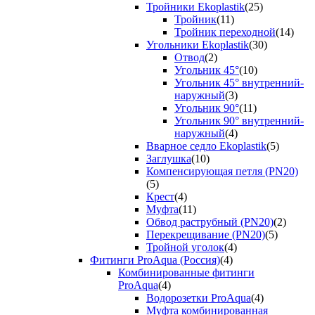
Тройники Ekoplastik
(25)
Тройник
(11)
Тройник переходной
(14)
Угольники Ekoplastik
(30)
Отвод
(2)
Угольник 45°
(10)
Угольник 45° внутренний-
наружный
(3)
Угольник 90°
(11)
Угольник 90° внутренний-
наружный
(4)
Вварное седло Ekoplastik
(5)
Заглушка
(10)
Компенсирующая петля (PN20)
(5)
Крест
(4)
Муфта
(11)
Обвод раструбный (PN20)
(2)
Перекрещивание (PN20)
(5)
Тройной уголок
(4)
Фитинги ProAqua (Россия)
(4)
Комбинированные фитинги
ProAqua
(4)
Водорозетки ProAqua
(4)
Муфта комбинированная