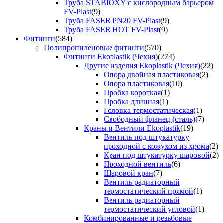
Труба STABIOXY с кислородным барьером
FV-Plast
(9)
Труба FASER PN20 FV-Plast
(9)
Труба FASER HOT FV-Plast
(9)
Фитинги
(584)
Полипропиленовые фитинги
(570)
Фитинги Ekoplastik (Чехия)
(274)
Другие изделия Ekoplastik (Чехия)
(22)
Опора двойная пластиковая
(2)
Опора пластиковая
(10)
Пробка короткая
(1)
Пробка длинная
(1)
Головка термостатическая
(1)
Свободный фланец (сталь)
(7)
Краны и Вентили Ekoplastik
(19)
Вентиль под штукатурку
проходной с кожухом из хрома
(2)
Кран под штукатурку шаровой
(2)
Проходной вентиль
(6)
Шаровой кран
(7)
Вентиль радиаторный
термостатический прямой
(1)
Вентиль радиаторный
термостатический угловой
(1)
Комбинированные и резьбовые