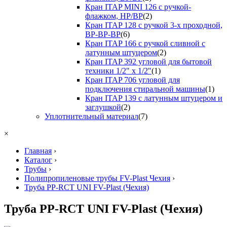
Кран ITAP MINI 126 с ручкой-
флажком, НР/ВР
(2)
Кран ITAP 128 с ручкой 3-х проходной,
ВР-ВР-ВР
(6)
Кран ITAP 166 с ручкой сливной с
латунным штуцером
(2)
Кран ITAP 392 угловой для бытовой
техники 1/2" х 1/2"
(1)
Кран ITAP 706 угловой для
подключения стиральной машины
(1)
Кран ITAP 139 с латунным штуцером и
заглушкой
(2)
Уплотнительный материал
(7)
×
Главная
›
Каталог
›
Трубы
›
Полипропиленовые трубы FV-Plast Чехия
›
Труба PP-RCT UNI FV-Plast (Чехия)
Труба PP-RCT UNI FV-Plast (Чехия)