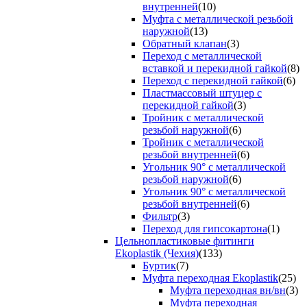
внутренней
(10)
Муфта с металлической резьбой
наружной
(13)
Обратный клапан
(3)
Переход с металлической
вставкой и перекидной гайкой
(8)
Переход с перекидной гайкой
(6)
Пластмассовый штуцер с
перекидной гайкой
(3)
Тройник с металлической
резьбой наружной
(6)
Тройник с металлической
резьбой внутренней
(6)
Угольник 90° с металлической
резьбой наружной
(6)
Угольник 90° с металлической
резьбой внутренней
(6)
Фильтр
(3)
Переход для гипсокартона
(1)
Цельнопластиковые фитинги
Ekoplastik (Чехия)
(133)
Буртик
(7)
Муфта переходная Ekoplastik
(25)
Муфта переходная вн/вн
(3)
Муфта переходная