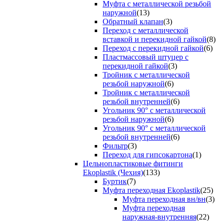
Муфта с металлической резьбой
наружной
(13)
Обратный клапан
(3)
Переход с металлической
вставкой и перекидной гайкой
(8)
Переход с перекидной гайкой
(6)
Пластмассовый штуцер с
перекидной гайкой
(3)
Тройник с металлической
резьбой наружной
(6)
Тройник с металлической
резьбой внутренней
(6)
Угольник 90° с металлической
резьбой наружной
(6)
Угольник 90° с металлической
резьбой внутренней
(6)
Фильтр
(3)
Переход для гипсокартона
(1)
Цельнопластиковые фитинги
Ekoplastik (Чехия)
(133)
Буртик
(7)
Муфта переходная Ekoplastik
(25)
Муфта переходная вн/вн
(3)
Муфта переходная
наружная-внутренняя
(22)