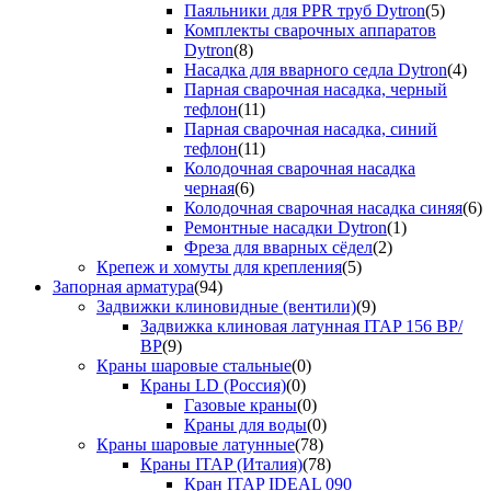
Паяльники для PPR труб Dytron
(5)
Комплекты сварочных аппаратов
Dytron
(8)
Насадка для вварного седла Dytron
(4)
Парная сварочная насадка, черный
тефлон
(11)
Парная сварочная насадка, синий
тефлон
(11)
Колодочная сварочная насадка
черная
(6)
Колодочная сварочная насадка синяя
(6)
Ремонтные насадки Dytron
(1)
Фреза для вварных сёдел
(2)
Крепеж и хомуты для крепления
(5)
Запорная арматура
(94)
Задвижки клиновидные (вентили)
(9)
Задвижка клиновая латунная ITAP 156 ВР/
ВР
(9)
Краны шаровые стальные
(0)
Краны LD (Россия)
(0)
Газовые краны
(0)
Краны для воды
(0)
Краны шаровые латунные
(78)
Краны ITAP (Италия)
(78)
Кран ITAP IDEAL 090