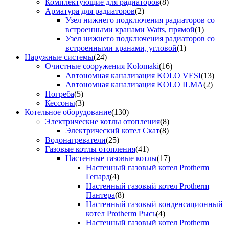
Комплектующие для радиаторов
(8)
Арматура для радиаторов
(2)
Узел нижнего подключения радиаторов со
встроенными кранами Watts, прямой
(1)
Узел нижнего подключения радиаторов со
встроенными кранами, угловой
(1)
Наружные системы
(24)
Очистные сооружения Kolomaki
(16)
Автономная канализация KOLO VESI
(13)
Автономная канализация KOLO ILMA
(2)
Погреба
(5)
Кессоны
(3)
Котельное оборудование
(130)
Электрические котлы отопления
(8)
Электрический котел Скат
(8)
Водонагреватели
(25)
Газовые котлы отопления
(41)
Настенные газовые котлы
(17)
Настенный газовый котел Protherm
Гепард
(4)
Настенный газовый котел Protherm
Пантера
(8)
Настенный газовый конденсационный
котел Protherm Рысь
(4)
Настенный газовый котел Protherm