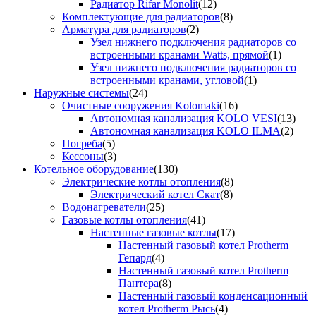
Радиатор Rifar Monolit
(12)
Комплектующие для радиаторов
(8)
Арматура для радиаторов
(2)
Узел нижнего подключения радиаторов со
встроенными кранами Watts, прямой
(1)
Узел нижнего подключения радиаторов со
встроенными кранами, угловой
(1)
Наружные системы
(24)
Очистные сооружения Kolomaki
(16)
Автономная канализация KOLO VESI
(13)
Автономная канализация KOLO ILMA
(2)
Погреба
(5)
Кессоны
(3)
Котельное оборудование
(130)
Электрические котлы отопления
(8)
Электрический котел Скат
(8)
Водонагреватели
(25)
Газовые котлы отопления
(41)
Настенные газовые котлы
(17)
Настенный газовый котел Protherm
Гепард
(4)
Настенный газовый котел Protherm
Пантера
(8)
Настенный газовый конденсационный
котел Protherm Рысь
(4)