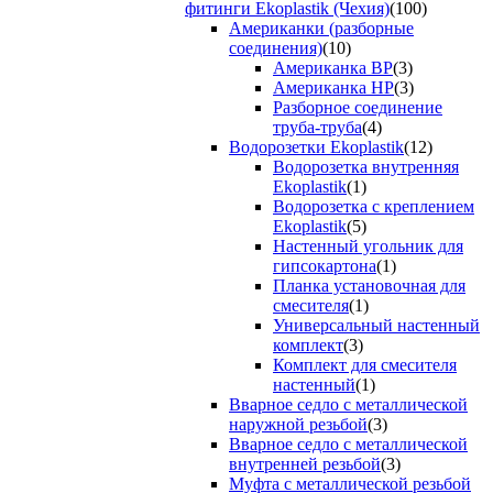
фитинги Ekoplastik (Чехия)
(100)
Американки (разборные
соединения)
(10)
Американка ВР
(3)
Американка НР
(3)
Разборное соединение
труба-труба
(4)
Водорозетки Ekoplastik
(12)
Водорозетка внутренняя
Ekoplastik
(1)
Водорозетка с креплением
Ekoplastik
(5)
Настенный угольник для
гипсокартона
(1)
Планка установочная для
смесителя
(1)
Универсальный настенный
комплект
(3)
Комплект для смесителя
настенный
(1)
Вварное седло с металлической
наружной резьбой
(3)
Вварное седло с металлической
внутренней резьбой
(3)
Муфта с металлической резьбой