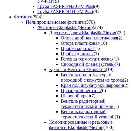
FV-Plast
(9)
Труба FASER PN20 FV-Plast
(9)
Труба FASER HOT FV-Plast
(9)
Фитинги
(584)
Полипропиленовые фитинги
(570)
Фитинги Ekoplastik (Чехия)
(274)
Другие изделия Ekoplastik (Чехия)
(22)
Опора двойная пластиковая
(2)
Опора пластиковая
(10)
Пробка короткая
(1)
Пробка длинная
(1)
Головка термостатическая
(1)
Свободный фланец (сталь)
(7)
Краны и Вентили Ekoplastik
(19)
Вентиль под штукатурку
проходной с кожухом из хрома
(2)
Кран под штукатурку шаровой
(2)
Проходной вентиль
(6)
Шаровой кран
(7)
Вентиль радиаторный
термостатический прямой
(1)
Вентиль радиаторный
термостатический угловой
(1)
Комбинированные и резьбовые
фитинги Ekoplastik (Чехия)
(100)