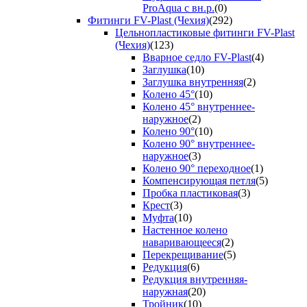
ProAqua с вн.р.
(0)
Фитинги FV-Plast (Чехия)
(292)
Цельнопластиковые фитинги FV-Plast
(Чехия)
(123)
Вварное седло FV-Plast
(4)
Заглушка
(10)
Заглушка внутренняя
(2)
Колено 45°
(10)
Колено 45° внутреннее-
наружное
(2)
Колено 90°
(10)
Колено 90° внутреннее-
наружное
(3)
Колено 90° переходное
(1)
Компенсирующая петля
(5)
Пробка пластиковая
(3)
Крест
(3)
Муфта
(10)
Настенное колено
наваривающееся
(2)
Перекрещивание
(5)
Редукция
(6)
Редукция внутренняя-
наружная
(20)
Тройник
(10)