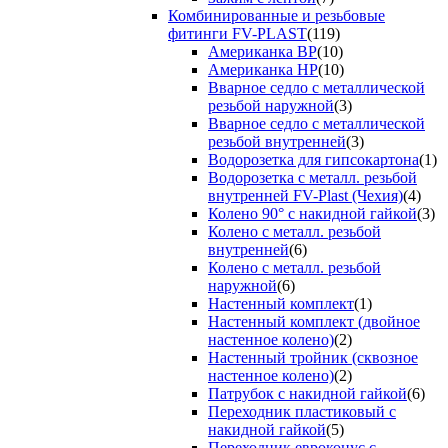
Комбинированные и резьбовые
фитинги FV-PLAST
(119)
Американка ВР
(10)
Американка НР
(10)
Вварное седло с металлической
резьбой наружной
(3)
Вварное седло с металлической
резьбой внутренней
(3)
Водорозетка для гипсокартона
(1)
Водорозетка с металл. резьбой
внутренней FV-Plast (Чехия)
(4)
Колено 90° с накидной гайкой
(3)
Колено с металл. резьбой
внутренней
(6)
Колено с металл. резьбой
наружной
(6)
Настенный комплект
(1)
Настенный комплект (двойное
настенное колено)
(2)
Настенный тройник (сквозное
настенное колено)
(2)
Патрубок с накидной гайкой
(6)
Переходник пластиковый с
накидной гайкой
(5)
Переходник евроконус с