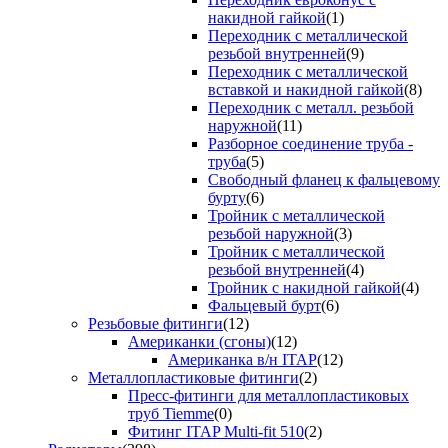
накидной гайкой
(1)
Переходник с металлической
резьбой внутренней
(9)
Переходник с металлической
вставкой и накидной гайкой
(8)
Переходник с металл. резьбой
наружной
(11)
Разборное соединение труба -
труба
(5)
Свободный фланец к фальцевому
бурту
(6)
Тройник с металлической
резьбой наружной
(3)
Тройник с металлической
резьбой внутренней
(4)
Тройник с накидной гайкой
(4)
Фальцевый бурт
(6)
Резьбовые фитинги
(12)
Американки (сгоны)
(12)
Американка в/н ITAP
(12)
Металлопластиковые фитинги
(2)
Пресс-фитинги для металлопластиковых
труб Tiemme
(0)
Фитинг ITAP Multi-fit 510
(2)