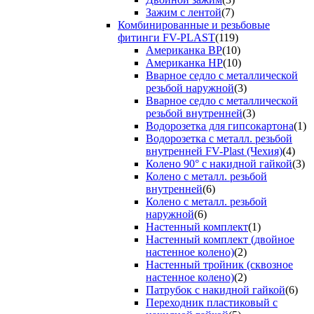
Зажим с лентой
(7)
Комбинированные и резьбовые
фитинги FV-PLAST
(119)
Американка ВР
(10)
Американка НР
(10)
Вварное седло с металлической
резьбой наружной
(3)
Вварное седло с металлической
резьбой внутренней
(3)
Водорозетка для гипсокартона
(1)
Водорозетка с металл. резьбой
внутренней FV-Plast (Чехия)
(4)
Колено 90° с накидной гайкой
(3)
Колено с металл. резьбой
внутренней
(6)
Колено с металл. резьбой
наружной
(6)
Настенный комплект
(1)
Настенный комплект (двойное
настенное колено)
(2)
Настенный тройник (сквозное
настенное колено)
(2)
Патрубок с накидной гайкой
(6)
Переходник пластиковый с