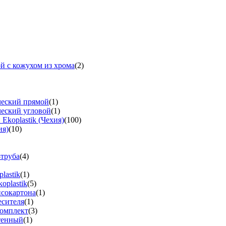
й с кожухом из хрома
(2)
ческий прямой
(1)
ческий угловой
(1)
koplastik (Чехия)
(100)
ия)
(10)
-труба
(4)
lastik
(1)
oplastik
(5)
псокартона
(1)
есителя
(1)
омплект
(3)
тенный
(1)