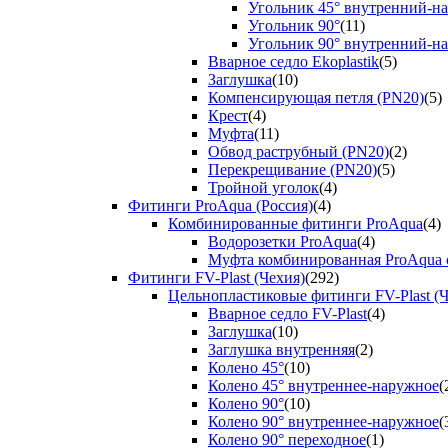
Угольник 45° внутренний-н
Угольник 90°
(11)
Угольник 90° внутренний-н
Вварное седло Ekoplastik
(5)
Заглушка
(10)
Компенсирующая петля (PN20)
(5)
Крест
(4)
Муфта
(11)
Обвод раструбный (PN20)
(2)
Перекрещивание (PN20)
(5)
Тройной уголок
(4)
Фитинги ProAqua (Россия)
(4)
Комбинированные фитинги ProAqua
(4)
Водорозетки ProAqua
(4)
Муфта комбинированная ProAqua с
Фитинги FV-Plast (Чехия)
(292)
Цельнопластиковые фитинги FV-Plast (Ч
Вварное седло FV-Plast
(4)
Заглушка
(10)
Заглушка внутренняя
(2)
Колено 45°
(10)
Колено 45° внутреннее-наружное
(
Колено 90°
(10)
Колено 90° внутреннее-наружное
(
Колено 90° переходное
(1)