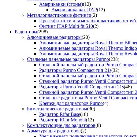
Американки (сгоны)
(12)
Американка в/н ITAP
(12)
Металлопластиковые фитинги
(2)
Пресс-фитинги для металлопластиковых труб
Фитинг ITAP Multi-fit 510
(2)
Радиаторы
(298)
Алюминиевые радиаторы
(20)
Алюминиевые радиаторы Royal Thermo Biline
Алюминиевые радиаторы Royal Thermo Indigo
Алюминиевые радиаторы Royal Thermo Revolu
Стальные панельные радиаторы Purmo
(238)
Стальной панельный радиатор Purmo Compact
Радиаторы Purmo Compact тип 21s
(32)
Стальной панельный радиатор Purmo Compact
Стальной радиатор Purmo Ventil Compact тип 
Радиаторы Purmo Ventil Compact тип 21s
(46)
Стальной радиатор Purmo Ventil Compact тип 
Стальные радиаторы Purmo Ventil Compact тип
Крепеж для радиаторов Purmo
(4)
Биметаллические радиаторы
(30)
Радиатор Rifar Base
(18)
Радиатор Rifar Monolit
(12)
Комплектующие для радиаторов
(8)
Арматура для радиаторов
(2)
Узел нижнего подключения радиаторов со вс