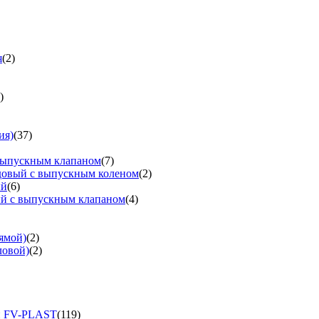
я
(2)
)
ия)
(37)
выпускным клапаном
(7)
довый с выпускным коленом
(2)
ый
(6)
ый с выпускным клапаном
(4)
ямой)
(2)
ловой)
(2)
и FV-PLAST
(119)