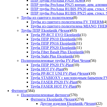
ППР трубы ProAqua PN20 SDR6
(10)
ППР трубы ProAqua PN25 внешн. арм. алюми
ППР трубы ProAqua RUBIS PN20 арм. стекл. 
ППР трубы ProAqua RUBIS PN25 арм. стекл. 
Трубы из сшитого полиэтилена
(8)
Трубы из сшитого полиэтилена FV THERM
(4
Трубы из сшитого полиэтилена MIANO TH
Трубы ППР Ekoplastik (Чехия)
(63)
Труба PP-RCT EVO Ekoplastik
(11)
Труба ППР PN10 Ekoplastik
(10)
Труба ППР PN16 Ekoplastik
(11)
Труба ППР PN20 Ekoplastik
(11)
Труба Fiber Basalt Plus Ekoplastik
(10)
Труба Stabi Plus Ekoplastik
(10)
Полипропиленовые трубы FV-Plast Чехия
(56)
Труба ППР PN20 FV-Plast
(10)
Труба HOT FV-Plast
(9)
Труба PP-RCT UNI FV-Plast (Чехия)
(10)
Труба STABIOXY с кислородным барьером FV
Труба FASER PN20 FV-Plast
(9)
Труба FASER HOT FV-Plast
(9)
Фитинги
(584)
Полипропиленовые фитинги
(570)
Фитинги Ekoplastik (Чехия)
(274)
Другие изделия Ekoplastik (Чехия)
(22)