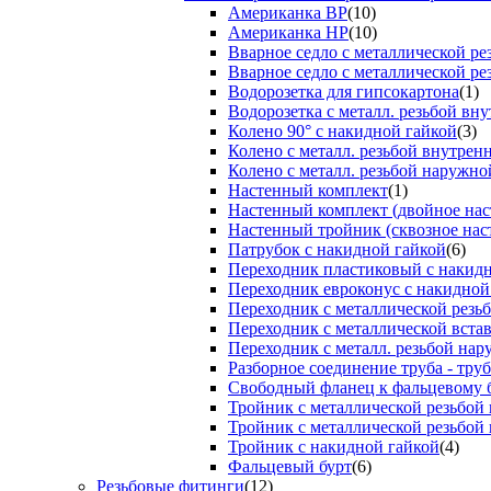
Американка ВР
(10)
Американка НР
(10)
Вварное седло с металлической р
Вварное седло с металлической ре
Водорозетка для гипсокартона
(1)
Водорозетка с металл. резьбой вну
Колено 90° с накидной гайкой
(3)
Колено с металл. резьбой внутрен
Колено с металл. резьбой наружно
Настенный комплект
(1)
Настенный комплект (двойное нас
Настенный тройник (сквозное нас
Патрубок с накидной гайкой
(6)
Переходник пластиковый с накид
Переходник евроконус с накидной
Переходник с металлической резь
Переходник с металлической вста
Переходник с металл. резьбой на
Разборное соединение труба - труб
Свободный фланец к фальцевому 
Тройник с металлической резьбой
Тройник с металлической резьбой
Тройник с накидной гайкой
(4)
Фальцевый бурт
(6)
Резьбовые фитинги
(12)