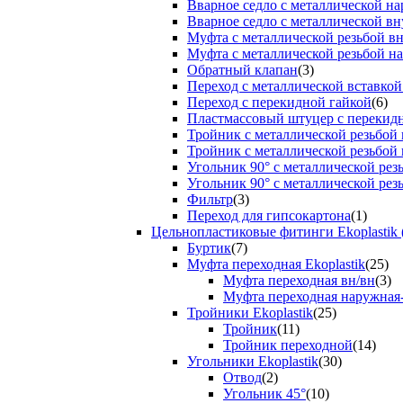
Вварное седло с металлической н
Вварное седло с металлической вн
Муфта с металлической резьбой в
Муфта с металлической резьбой н
Обратный клапан
(3)
Переход с металлической вставкой
Переход с перекидной гайкой
(6)
Пластмассовый штуцер с перекид
Тройник с металлической резьбой
Тройник с металлической резьбой
Угольник 90° с металлической ре
Угольник 90° с металлической рез
Фильтр
(3)
Переход для гипсокартона
(1)
Цельнопластиковые фитинги Ekoplastik 
Буртик
(7)
Муфта переходная Ekoplastik
(25)
Муфта переходная вн/вн
(3)
Муфта переходная наружная
Тройники Ekoplastik
(25)
Тройник
(11)
Тройник переходной
(14)
Угольники Ekoplastik
(30)
Отвод
(2)
Угольник 45°
(10)