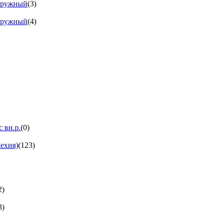
аружный
(3)
аружный
(4)
 вн.р.
(0)
ехия)
(123)
2)
3)