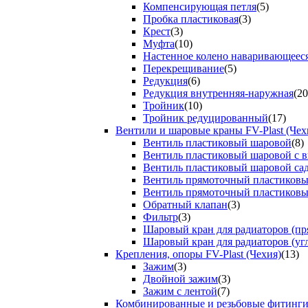
Компенсирующая петля
(5)
Пробка пластиковая
(3)
Крест
(3)
Муфта
(10)
Настенное колено наваривающеес
Перекрещивание
(5)
Редукция
(6)
Редукция внутренняя-наружная
(20
Тройник
(10)
Тройник редуцированный
(17)
Вентили и шаровые краны FV-Plast (Чех
Вентиль пластиковый шаровой
(8)
Вентиль пластиковый шаровой с 
Вентиль пластиковый шаровой са
Вентиль прямоточный пластиков
Вентиль прямоточный пластиков
Обратный клапан
(3)
Фильтр
(3)
Шаровый кран для радиаторов (пр
Шаровый кран для радиаторов (уг
Крепления, опоры FV-Plast (Чехия)
(13)
Зажим
(3)
Двойной зажим
(3)
Зажим с лентой
(7)
Комбинированные и резьбовые фитинг