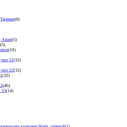
 Tiemme
(0)
r Alum
(5)
(5)
tion
(10)
 тип 11
(32)
 тип 22
(32)
11
(32)
22
(46)
 33
(14)
троенными кранами Watts, прямой
(1)