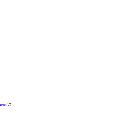
нием
(7)