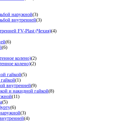
езьбой наружной
(3)
зьбой внутренней
(3)
тренней FV-Plast (Чехия)
(4)
ней
(6)
й
(6)
тенное колено)
(2)
тенное колено)
(2)
ной гайкой
(5)
 гайкой
(1)
бой внутренней
(9)
вкой и накидной гайкой
(8)
ружной
(11)
а
(5)
бурту
(6)
 наружной
(3)
 внутренней
(4)