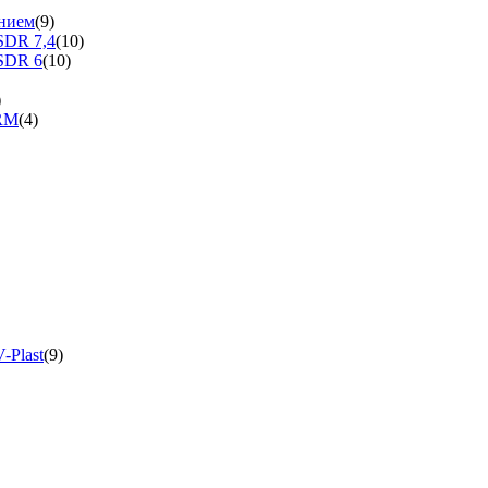
нием
(9)
SDR 7,4
(10)
SDR 6
(10)
)
ERM
(4)
-Plast
(9)