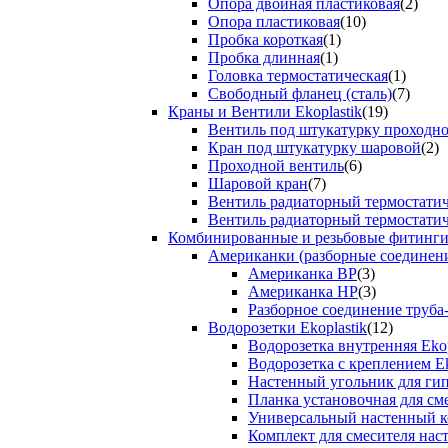
Опора двойная пластиковая
(2)
Опора пластиковая
(10)
Пробка короткая
(1)
Пробка длинная
(1)
Головка термостатическая
(1)
Свободный фланец (сталь)
(7)
Краны и Вентили Ekoplastik
(19)
Вентиль под штукатурку проходно
Кран под штукатурку шаровой
(2)
Проходной вентиль
(6)
Шаровой кран
(7)
Вентиль радиаторный термостати
Вентиль радиаторный термостати
Комбинированные и резьбовые фитинги E
Американки (разборные соединен
Американка ВР
(3)
Американка НР
(3)
Разборное соединение труба
Водорозетки Ekoplastik
(12)
Водорозетка внутренняя Ekop
Водорозетка с креплением Ek
Настенный угольник для ги
Планка установочная для см
Универсальный настенный к
Комплект для смесителя нас