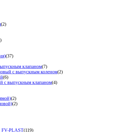
я
(2)
)
ия)
(37)
выпускным клапаном
(7)
довый с выпускным коленом
(2)
ый
(6)
ый с выпускным клапаном
(4)
ямой)
(2)
ловой)
(2)
и FV-PLAST
(119)