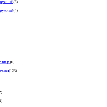
аружный
(3)
аружный
(4)
 вн.р.
(0)
ехия)
(123)
2)
3)