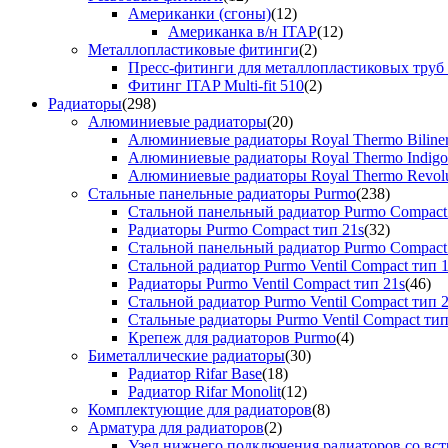
Американки (сгоны)
(12)
Американка в/н ITAP
(12)
Металлопластиковые фитинги
(2)
Пресс-фитинги для металлопластиковых труб
Фитинг ITAP Multi-fit 510
(2)
Радиаторы
(298)
Алюминиевые радиаторы
(20)
Алюминиевые радиаторы Royal Thermo Biline
Алюминиевые радиаторы Royal Thermo Indigo
Алюминиевые радиаторы Royal Thermo Revolu
Стальные панельные радиаторы Purmo
(238)
Стальной панельный радиатор Purmo Compact
Радиаторы Purmo Compact тип 21s
(32)
Стальной панельный радиатор Purmo Compact
Стальной радиатор Purmo Ventil Compact тип 
Радиаторы Purmo Ventil Compact тип 21s
(46)
Стальной радиатор Purmo Ventil Compact тип 
Стальные радиаторы Purmo Ventil Compact тип
Крепеж для радиаторов Purmo
(4)
Биметаллические радиаторы
(30)
Радиатор Rifar Base
(18)
Радиатор Rifar Monolit
(12)
Комплектующие для радиаторов
(8)
Арматура для радиаторов
(2)
Узел нижнего подключения радиаторов со вс