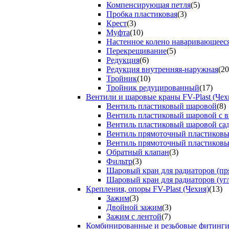
Компенсирующая петля
(5)
Пробка пластиковая
(3)
Крест
(3)
Муфта
(10)
Настенное колено наваривающеес
Перекрещивание
(5)
Редукция
(6)
Редукция внутренняя-наружная
(20
Тройник
(10)
Тройник редуцированный
(17)
Вентили и шаровые краны FV-Plast (Чех
Вентиль пластиковый шаровой
(8)
Вентиль пластиковый шаровой с 
Вентиль пластиковый шаровой са
Вентиль прямоточный пластиков
Вентиль прямоточный пластиков
Обратный клапан
(3)
Фильтр
(3)
Шаровый кран для радиаторов (пр
Шаровый кран для радиаторов (уг
Крепления, опоры FV-Plast (Чехия)
(13)
Зажим
(3)
Двойной зажим
(3)
Зажим с лентой
(7)
Комбинированные и резьбовые фитинг