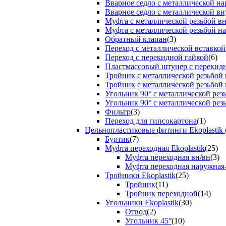
Вварное седло с металлической н
Вварное седло с металлической вн
Муфта с металлической резьбой в
Муфта с металлической резьбой н
Обратный клапан
(3)
Переход с металлической вставкой
Переход с перекидной гайкой
(6)
Пластмассовый штуцер с перекид
Тройник с металлической резьбой
Тройник с металлической резьбой
Угольник 90° с металлической ре
Угольник 90° с металлической рез
Фильтр
(3)
Переход для гипсокартона
(1)
Цельнопластиковые фитинги Ekoplastik 
Буртик
(7)
Муфта переходная Ekoplastik
(25)
Муфта переходная вн/вн
(3)
Муфта переходная наружная
Тройники Ekoplastik
(25)
Тройник
(11)
Тройник переходной
(14)
Угольники Ekoplastik
(30)
Отвод
(2)
Угольник 45°
(10)