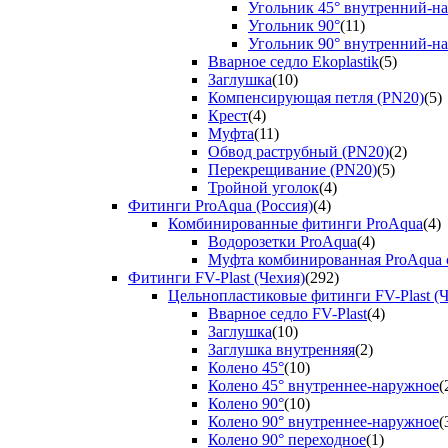
Угольник 45° внутренний-н
Угольник 90°
(11)
Угольник 90° внутренний-н
Вварное седло Ekoplastik
(5)
Заглушка
(10)
Компенсирующая петля (PN20)
(5)
Крест
(4)
Муфта
(11)
Обвод раструбный (PN20)
(2)
Перекрещивание (PN20)
(5)
Тройной уголок
(4)
Фитинги ProAqua (Россия)
(4)
Комбинированные фитинги ProAqua
(4)
Водорозетки ProAqua
(4)
Муфта комбинированная ProAqua с
Фитинги FV-Plast (Чехия)
(292)
Цельнопластиковые фитинги FV-Plast (Ч
Вварное седло FV-Plast
(4)
Заглушка
(10)
Заглушка внутренняя
(2)
Колено 45°
(10)
Колено 45° внутреннее-наружное
(
Колено 90°
(10)
Колено 90° внутреннее-наружное
(
Колено 90° переходное
(1)