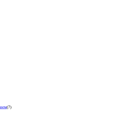
нием
(7)