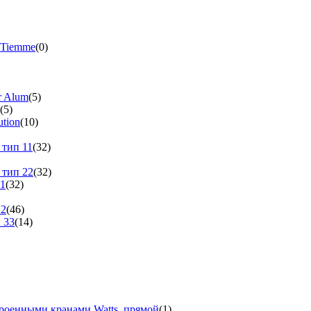
 Tiemme
(0)
r Alum
(5)
(5)
tion
(10)
 тип 11
(32)
 тип 22
(32)
11
(32)
22
(46)
 33
(14)
троенными кранами Watts, прямой
(1)