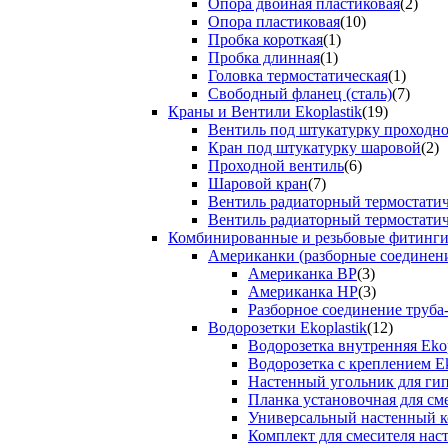
Опора двойная пластиковая
(2)
Опора пластиковая
(10)
Пробка короткая
(1)
Пробка длинная
(1)
Головка термостатическая
(1)
Свободный фланец (сталь)
(7)
Краны и Вентили Ekoplastik
(19)
Вентиль под штукатурку проходно
Кран под штукатурку шаровой
(2)
Проходной вентиль
(6)
Шаровой кран
(7)
Вентиль радиаторный термостати
Вентиль радиаторный термостати
Комбинированные и резьбовые фитинги E
Американки (разборные соединен
Американка ВР
(3)
Американка НР
(3)
Разборное соединение труба
Водорозетки Ekoplastik
(12)
Водорозетка внутренняя Ekop
Водорозетка с креплением Ek
Настенный угольник для ги
Планка установочная для см
Универсальный настенный к
Комплект для смесителя нас