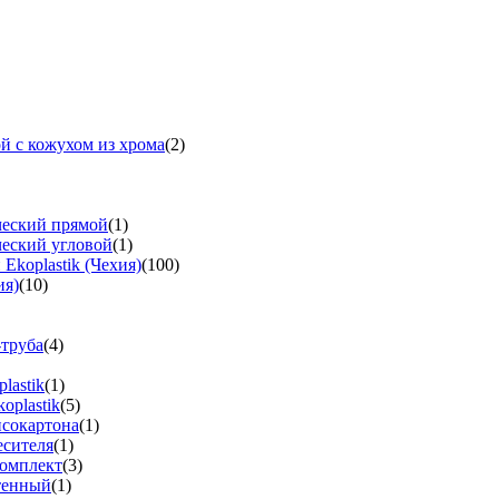
й с кожухом из хрома
(2)
ческий прямой
(1)
ческий угловой
(1)
koplastik (Чехия)
(100)
ия)
(10)
-труба
(4)
lastik
(1)
oplastik
(5)
псокартона
(1)
есителя
(1)
омплект
(3)
тенный
(1)