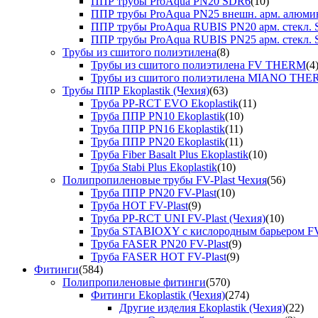
ППР трубы ProAqua PN20 SDR6
(10)
ППР трубы ProAqua PN25 внешн. арм. алюми
ППР трубы ProAqua RUBIS PN20 арм. стекл. 
ППР трубы ProAqua RUBIS PN25 арм. стекл. 
Трубы из сшитого полиэтилена
(8)
Трубы из сшитого полиэтилена FV THERM
(4
Трубы из сшитого полиэтилена MIANO TH
Трубы ППР Ekoplastik (Чехия)
(63)
Труба PP-RCT EVO Ekoplastik
(11)
Труба ППР PN10 Ekoplastik
(10)
Труба ППР PN16 Ekoplastik
(11)
Труба ППР PN20 Ekoplastik
(11)
Труба Fiber Basalt Plus Ekoplastik
(10)
Труба Stabi Plus Ekoplastik
(10)
Полипропиленовые трубы FV-Plast Чехия
(56)
Труба ППР PN20 FV-Plast
(10)
Труба HOT FV-Plast
(9)
Труба PP-RCT UNI FV-Plast (Чехия)
(10)
Труба STABIOXY с кислородным барьером FV
Труба FASER PN20 FV-Plast
(9)
Труба FASER HOT FV-Plast
(9)
Фитинги
(584)
Полипропиленовые фитинги
(570)
Фитинги Ekoplastik (Чехия)
(274)
Другие изделия Ekoplastik (Чехия)
(22)