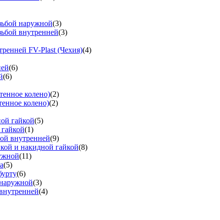
езьбой наружной
(3)
зьбой внутренней
(3)
тренней FV-Plast (Чехия)
(4)
ней
(6)
й
(6)
тенное колено)
(2)
тенное колено)
(2)
ной гайкой
(5)
 гайкой
(1)
бой внутренней
(9)
вкой и накидной гайкой
(8)
ружной
(11)
а
(5)
бурту
(6)
 наружной
(3)
 внутренней
(4)