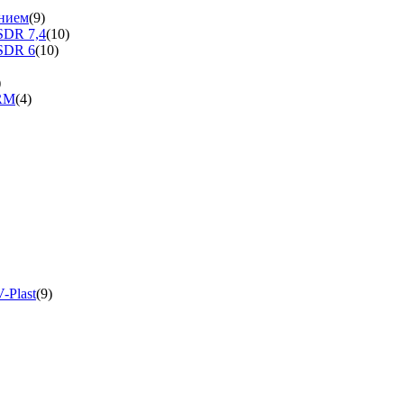
нием
(9)
SDR 7,4
(10)
SDR 6
(10)
)
ERM
(4)
-Plast
(9)