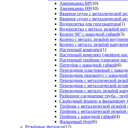
Американка ВР
(10)
Американка НР
(10)
Вварное седло с металлической р
Вварное седло с металлической ре
Водорозетка для гипсокартона
(1)
Водорозетка с металл. резьбой вну
Колено 90° с накидной гайкой
(3)
Колено с металл. резьбой внутрен
Колено с металл. резьбой наружно
Настенный комплект
(1)
Настенный комплект (двойное нас
Настенный тройник (сквозное нас
Патрубок с накидной гайкой
(6)
Переходник пластиковый с накид
Переходник евроконус с накидной
Переходник с металлической резь
Переходник с металлической вста
Переходник с металл. резьбой на
Разборное соединение труба - труб
Свободный фланец к фальцевому 
Тройник с металлической резьбой
Тройник с металлической резьбой
Тройник с накидной гайкой
(4)
Фальцевый бурт
(6)
Резьбовые фитинги
(12)