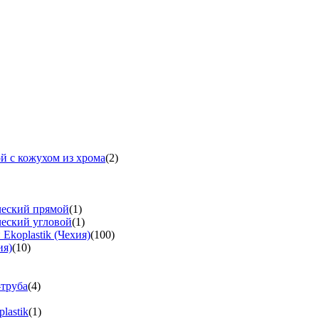
й с кожухом из хрома
(2)
ческий прямой
(1)
ческий угловой
(1)
koplastik (Чехия)
(100)
ия)
(10)
-труба
(4)
lastik
(1)