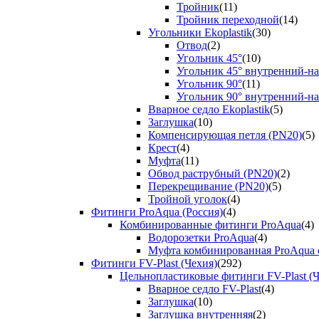
Тройник
(11)
Тройник переходной
(14)
Угольники Ekoplastik
(30)
Отвод
(2)
Угольник 45°
(10)
Угольник 45° внутренний-н
Угольник 90°
(11)
Угольник 90° внутренний-н
Вварное седло Ekoplastik
(5)
Заглушка
(10)
Компенсирующая петля (PN20)
(5)
Крест
(4)
Муфта
(11)
Обвод раструбный (PN20)
(2)
Перекрещивание (PN20)
(5)
Тройной уголок
(4)
Фитинги ProAqua (Россия)
(4)
Комбинированные фитинги ProAqua
(4)
Водорозетки ProAqua
(4)
Муфта комбинированная ProAqua с
Фитинги FV-Plast (Чехия)
(292)
Цельнопластиковые фитинги FV-Plast (Ч
Вварное седло FV-Plast
(4)
Заглушка
(10)
Заглушка внутренняя
(2)