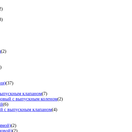
2)
3)
я
(2)
)
ия)
(37)
выпускным клапаном
(7)
довый с выпускным коленом
(2)
ый
(6)
ый с выпускным клапаном
(4)
ямой)
(2)
ловой)
(2)