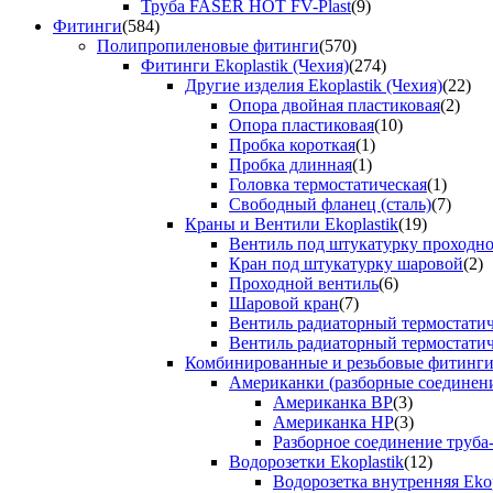
Труба FASER HOT FV-Plast
(9)
Фитинги
(584)
Полипропиленовые фитинги
(570)
Фитинги Ekoplastik (Чехия)
(274)
Другие изделия Ekoplastik (Чехия)
(22)
Опора двойная пластиковая
(2)
Опора пластиковая
(10)
Пробка короткая
(1)
Пробка длинная
(1)
Головка термостатическая
(1)
Свободный фланец (сталь)
(7)
Краны и Вентили Ekoplastik
(19)
Вентиль под штукатурку проходно
Кран под штукатурку шаровой
(2)
Проходной вентиль
(6)
Шаровой кран
(7)
Вентиль радиаторный термостати
Вентиль радиаторный термостати
Комбинированные и резьбовые фитинги E
Американки (разборные соединен
Американка ВР
(3)
Американка НР
(3)
Разборное соединение труба
Водорозетки Ekoplastik
(12)
Водорозетка внутренняя Ekop