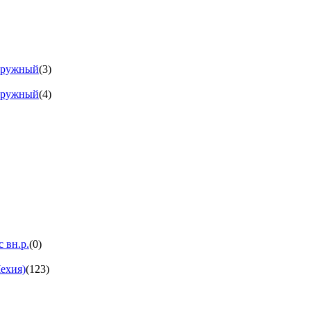
аружный
(3)
аружный
(4)
 вн.р.
(0)
ехия)
(123)