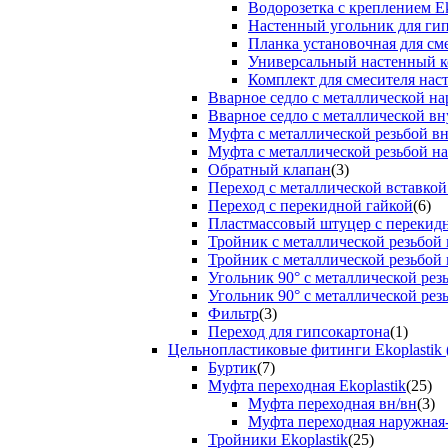
Водорозетка с креплением Ek
Настенный угольник для ги
Планка установочная для см
Универсальный настенный к
Комплект для смесителя нас
Вварное седло с металлической н
Вварное седло с металлической вн
Муфта с металлической резьбой в
Муфта с металлической резьбой н
Обратный клапан
(3)
Переход с металлической вставкой
Переход с перекидной гайкой
(6)
Пластмассовый штуцер с перекид
Тройник с металлической резьбой
Тройник с металлической резьбой
Угольник 90° с металлической ре
Угольник 90° с металлической рез
Фильтр
(3)
Переход для гипсокартона
(1)
Цельнопластиковые фитинги Ekoplastik 
Буртик
(7)
Муфта переходная Ekoplastik
(25)
Муфта переходная вн/вн
(3)
Муфта переходная наружная
Тройники Ekoplastik
(25)