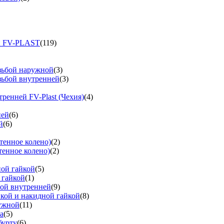
и FV-PLAST
(119)
езьбой наружной
(3)
зьбой внутренней
(3)
тренней FV-Plast (Чехия)
(4)
ней
(6)
й
(6)
тенное колено)
(2)
тенное колено)
(2)
ной гайкой
(5)
 гайкой
(1)
бой внутренней
(9)
вкой и накидной гайкой
(8)
ружной
(11)
а
(5)
бурту
(6)