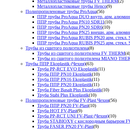
Металлопластиковые трубы FV THERM
(2)
Металлопластиковые трубы Henco
(9)
Полипропиленовые трубы ProAqua
(56)
ППР трубы ProAqua DUO внутр. арм. алюми
ППР трубы ProAqua PN10 SDR11
(10)
ППР трубы ProAqua PN20 SDR6
(10)
ППР трубы ProAqua PN25 внешн. арм. алюми
ППР трубы ProAqua RUBIS PN20 арм. стекл. 
ППР трубы ProAqua RUBIS PN25 арм. стекл. 
Трубы из сшитого полиэтилена
(8)
Трубы из сшитого полиэтилена FV THERM
(4
Трубы из сшитого полиэтилена MIANO TH
Трубы ППР Ekoplastik (Чехия)
(63)
Труба PP-RCT EVO Ekoplastik
(11)
Труба ППР PN10 Ekoplastik
(10)
Труба ППР PN16 Ekoplastik
(11)
Труба ППР PN20 Ekoplastik
(11)
Труба Fiber Basalt Plus Ekoplastik
(10)
Труба Stabi Plus Ekoplastik
(10)
Полипропиленовые трубы FV-Plast Чехия
(56)
Труба ППР PN20 FV-Plast
(10)
Труба HOT FV-Plast
(9)
Труба PP-RCT UNI FV-Plast (Чехия)
(10)
Труба STABIOXY с кислородным барьером FV
Труба FASER PN20 FV-Plast
(9)