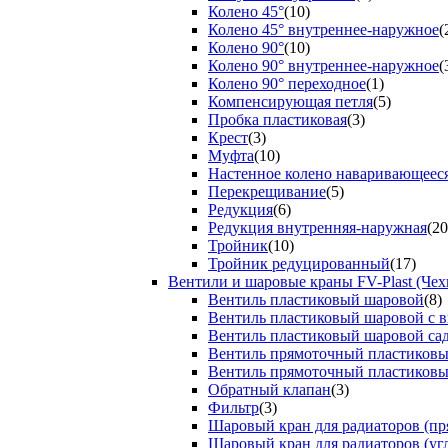
Колено 45°
(10)
Колено 45° внутреннее-наружное
(
Колено 90°
(10)
Колено 90° внутреннее-наружное
(
Колено 90° переходное
(1)
Компенсирующая петля
(5)
Пробка пластиковая
(3)
Крест
(3)
Муфта
(10)
Настенное колено наваривающеес
Перекрещивание
(5)
Редукция
(6)
Редукция внутренняя-наружная
(20
Тройник
(10)
Тройник редуцированный
(17)
Вентили и шаровые краны FV-Plast (Чех
Вентиль пластиковый шаровой
(8)
Вентиль пластиковый шаровой с 
Вентиль пластиковый шаровой са
Вентиль прямоточный пластиков
Вентиль прямоточный пластиков
Обратный клапан
(3)
Фильтр
(3)
Шаровый кран для радиаторов (пр
Шаровый кран для радиаторов (уг