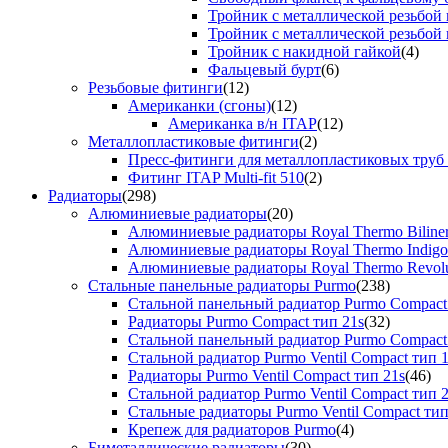
Тройник с металлической резьбой
Тройник с металлической резьбой
Тройник с накидной гайкой
(4)
Фальцевый бурт
(6)
Резьбовые фитинги
(12)
Американки (сгоны)
(12)
Американка в/н ITAP
(12)
Металлопластиковые фитинги
(2)
Пресс-фитинги для металлопластиковых труб
Фитинг ITAP Multi-fit 510
(2)
Радиаторы
(298)
Алюминиевые радиаторы
(20)
Алюминиевые радиаторы Royal Thermo Biline
Алюминиевые радиаторы Royal Thermo Indigo
Алюминиевые радиаторы Royal Thermo Revolu
Стальные панельные радиаторы Purmo
(238)
Стальной панельный радиатор Purmo Compact
Радиаторы Purmo Compact тип 21s
(32)
Стальной панельный радиатор Purmo Compact
Стальной радиатор Purmo Ventil Compact тип 
Радиаторы Purmo Ventil Compact тип 21s
(46)
Стальной радиатор Purmo Ventil Compact тип 
Стальные радиаторы Purmo Ventil Compact тип
Крепеж для радиаторов Purmo
(4)
Биметаллические радиаторы
(30)