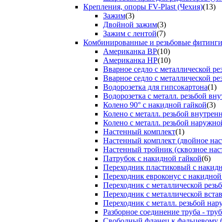
Крепления, опоры FV-Plast (Чехия)
(13)
Зажим
(3)
Двойной зажим
(3)
Зажим с лентой
(7)
Комбинированные и резьбовые фитинг
Американка ВР
(10)
Американка НР
(10)
Вварное седло с металлической р
Вварное седло с металлической ре
Водорозетка для гипсокартона
(1)
Водорозетка с металл. резьбой вну
Колено 90° с накидной гайкой
(3)
Колено с металл. резьбой внутрен
Колено с металл. резьбой наружно
Настенный комплект
(1)
Настенный комплект (двойное нас
Настенный тройник (сквозное нас
Патрубок с накидной гайкой
(6)
Переходник пластиковый с накид
Переходник евроконус с накидной
Переходник с металлической резь
Переходник с металлической вста
Переходник с металл. резьбой на
Разборное соединение труба - труб
Свободный фланец к фальцевому 