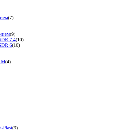
нием
(7)
нием
(9)
SDR 7,4
(10)
SDR 6
(10)
)
ERM
(4)
-Plast
(9)