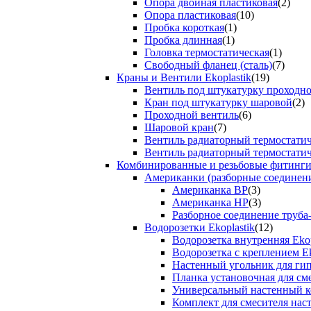
Опора двойная пластиковая
(2)
Опора пластиковая
(10)
Пробка короткая
(1)
Пробка длинная
(1)
Головка термостатическая
(1)
Свободный фланец (сталь)
(7)
Краны и Вентили Ekoplastik
(19)
Вентиль под штукатурку проходно
Кран под штукатурку шаровой
(2)
Проходной вентиль
(6)
Шаровой кран
(7)
Вентиль радиаторный термостати
Вентиль радиаторный термостати
Комбинированные и резьбовые фитинги E
Американки (разборные соединен
Американка ВР
(3)
Американка НР
(3)
Разборное соединение труба
Водорозетки Ekoplastik
(12)
Водорозетка внутренняя Ekop
Водорозетка с креплением Ek
Настенный угольник для ги
Планка установочная для см
Универсальный настенный к
Комплект для смесителя нас