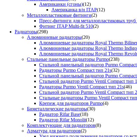
Американки (сгоны)
(12)
Американка в/н ITAP
(12)
Металлопластиковые фитинги
(2)
Пресс-фитинги для металлопластиковых труб
Фитинг ITAP Multi-fit 510
(2)
Радиаторы
(298)
Алюминиевые радиаторы
(20)
Алюминиевые радиаторы Royal Thermo Biline
Алюминиевые радиаторы Royal Thermo Indigo
Алюминиевые радиаторы Royal Thermo Revolu
Стальные панельные радиаторы Purmo
(238)
Стальной панельный радиатор Purmo Compact
Радиаторы Purmo Compact тип 21s
(32)
Стальной панельный радиатор Purmo Compact
Стальной радиатор Purmo Ventil Compact тип 
Радиаторы Purmo Ventil Compact тип 21s
(46)
Стальной радиатор Purmo Ventil Compact тип 
Стальные радиаторы Purmo Ventil Compact тип
Крепеж для радиаторов Purmo
(4)
Биметаллические радиаторы
(30)
Радиатор Rifar Base
(18)
Радиатор Rifar Monolit
(12)
Комплектующие для радиаторов
(8)
Арматура для радиаторов
(2)
Узел нижнего подключения радиаторов со вс