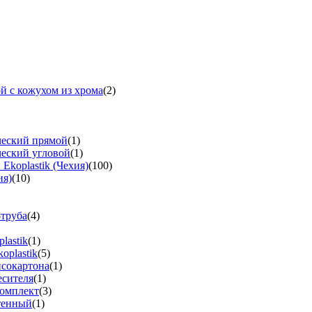
й с кожухом из хрома
(2)
ческий прямой
(1)
ческий угловой
(1)
koplastik (Чехия)
(100)
ия)
(10)
-труба
(4)
lastik
(1)
oplastik
(5)
псокартона
(1)
есителя
(1)
омплект
(3)
тенный
(1)