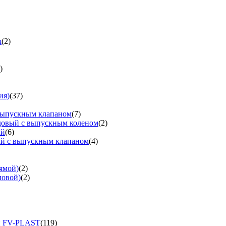
я
(2)
)
ия)
(37)
выпускным клапаном
(7)
довый с выпускным коленом
(2)
ый
(6)
ый с выпускным клапаном
(4)
ямой)
(2)
ловой)
(2)
и FV-PLAST
(119)