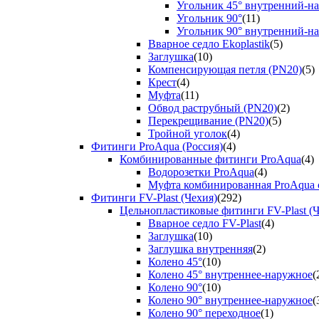
Угольник 45° внутренний-н
Угольник 90°
(11)
Угольник 90° внутренний-н
Вварное седло Ekoplastik
(5)
Заглушка
(10)
Компенсирующая петля (PN20)
(5)
Крест
(4)
Муфта
(11)
Обвод раструбный (PN20)
(2)
Перекрещивание (PN20)
(5)
Тройной уголок
(4)
Фитинги ProAqua (Россия)
(4)
Комбинированные фитинги ProAqua
(4)
Водорозетки ProAqua
(4)
Муфта комбинированная ProAqua с
Фитинги FV-Plast (Чехия)
(292)
Цельнопластиковые фитинги FV-Plast (Ч
Вварное седло FV-Plast
(4)
Заглушка
(10)
Заглушка внутренняя
(2)
Колено 45°
(10)
Колено 45° внутреннее-наружное
(
Колено 90°
(10)
Колено 90° внутреннее-наружное
(
Колено 90° переходное
(1)