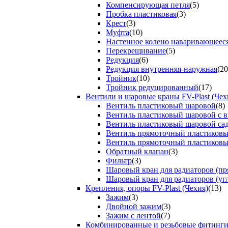
Компенсирующая петля
(5)
Пробка пластиковая
(3)
Крест
(3)
Муфта
(10)
Настенное колено наваривающеес
Перекрещивание
(5)
Редукция
(6)
Редукция внутренняя-наружная
(20
Тройник
(10)
Тройник редуцированный
(17)
Вентили и шаровые краны FV-Plast (Чех
Вентиль пластиковый шаровой
(8)
Вентиль пластиковый шаровой с 
Вентиль пластиковый шаровой са
Вентиль прямоточный пластиков
Вентиль прямоточный пластиков
Обратный клапан
(3)
Фильтр
(3)
Шаровый кран для радиаторов (пр
Шаровый кран для радиаторов (уг
Крепления, опоры FV-Plast (Чехия)
(13)
Зажим
(3)
Двойной зажим
(3)
Зажим с лентой
(7)
Комбинированные и резьбовые фитинг