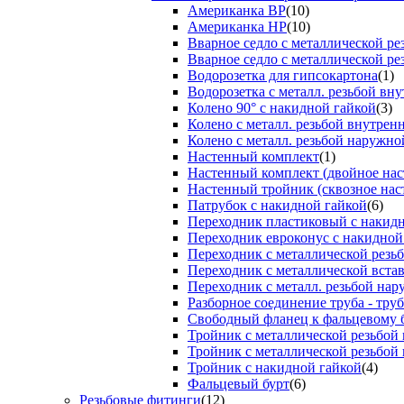
Американка ВР
(10)
Американка НР
(10)
Вварное седло с металлической р
Вварное седло с металлической ре
Водорозетка для гипсокартона
(1)
Водорозетка с металл. резьбой вну
Колено 90° с накидной гайкой
(3)
Колено с металл. резьбой внутрен
Колено с металл. резьбой наружно
Настенный комплект
(1)
Настенный комплект (двойное нас
Настенный тройник (сквозное нас
Патрубок с накидной гайкой
(6)
Переходник пластиковый с накид
Переходник евроконус с накидной
Переходник с металлической резь
Переходник с металлической вста
Переходник с металл. резьбой на
Разборное соединение труба - труб
Свободный фланец к фальцевому 
Тройник с металлической резьбой
Тройник с металлической резьбой
Тройник с накидной гайкой
(4)
Фальцевый бурт
(6)
Резьбовые фитинги
(12)