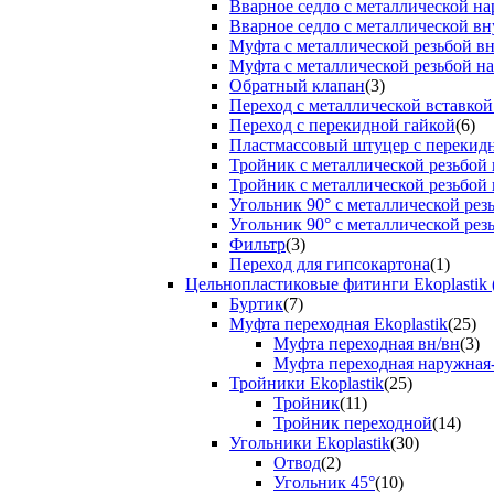
Вварное седло с металлической н
Вварное седло с металлической вн
Муфта с металлической резьбой в
Муфта с металлической резьбой н
Обратный клапан
(3)
Переход с металлической вставкой
Переход с перекидной гайкой
(6)
Пластмассовый штуцер с перекид
Тройник с металлической резьбой
Тройник с металлической резьбой
Угольник 90° с металлической ре
Угольник 90° с металлической рез
Фильтр
(3)
Переход для гипсокартона
(1)
Цельнопластиковые фитинги Ekoplastik 
Буртик
(7)
Муфта переходная Ekoplastik
(25)
Муфта переходная вн/вн
(3)
Муфта переходная наружная
Тройники Ekoplastik
(25)
Тройник
(11)
Тройник переходной
(14)
Угольники Ekoplastik
(30)
Отвод
(2)
Угольник 45°
(10)