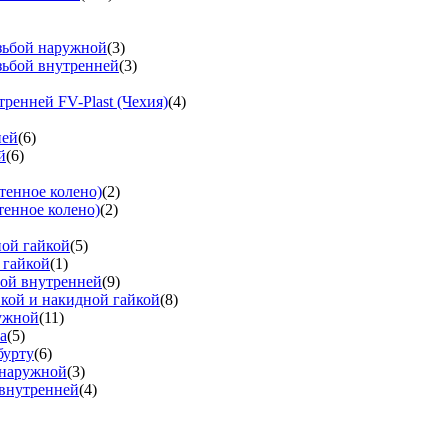
езьбой наружной
(3)
зьбой внутренней
(3)
тренней FV-Plast (Чехия)
(4)
ней
(6)
й
(6)
тенное колено)
(2)
тенное колено)
(2)
ной гайкой
(5)
 гайкой
(1)
бой внутренней
(9)
вкой и накидной гайкой
(8)
ружной
(11)
а
(5)
бурту
(6)
 наружной
(3)
 внутренней
(4)