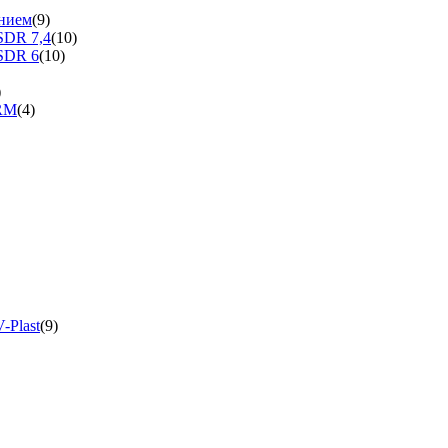
нием
(9)
SDR 7,4
(10)
SDR 6
(10)
)
ERM
(4)
-Plast
(9)