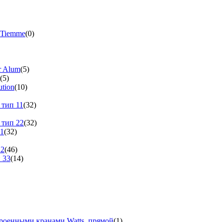
 Tiemme
(0)
r Alum
(5)
(5)
tion
(10)
 тип 11
(32)
 тип 22
(32)
11
(32)
22
(46)
 33
(14)
троенными кранами Watts, прямой
(1)