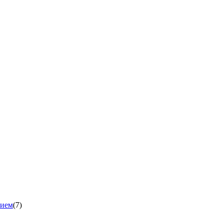
нием
(7)