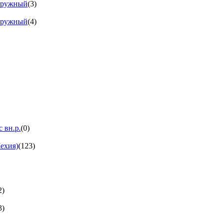
аружный
(3)
аружный
(4)
 вн.р.
(0)
ехия)
(123)
2)
3)