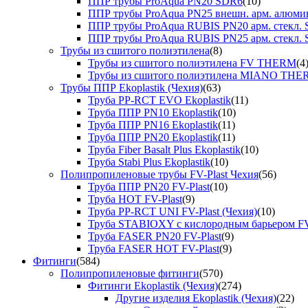
ППР трубы ProAqua PN20 SDR6
(10)
ППР трубы ProAqua PN25 внешн. арм. алюми
ППР трубы ProAqua RUBIS PN20 арм. стекл. 
ППР трубы ProAqua RUBIS PN25 арм. стекл. 
Трубы из сшитого полиэтилена
(8)
Трубы из сшитого полиэтилена FV THERM
(4
Трубы из сшитого полиэтилена MIANO TH
Трубы ППР Ekoplastik (Чехия)
(63)
Труба PP-RCT EVO Ekoplastik
(11)
Труба ППР PN10 Ekoplastik
(10)
Труба ППР PN16 Ekoplastik
(11)
Труба ППР PN20 Ekoplastik
(11)
Труба Fiber Basalt Plus Ekoplastik
(10)
Труба Stabi Plus Ekoplastik
(10)
Полипропиленовые трубы FV-Plast Чехия
(56)
Труба ППР PN20 FV-Plast
(10)
Труба HOT FV-Plast
(9)
Труба PP-RCT UNI FV-Plast (Чехия)
(10)
Труба STABIOXY с кислородным барьером FV
Труба FASER PN20 FV-Plast
(9)
Труба FASER HOT FV-Plast
(9)
Фитинги
(584)
Полипропиленовые фитинги
(570)
Фитинги Ekoplastik (Чехия)
(274)
Другие изделия Ekoplastik (Чехия)
(22)