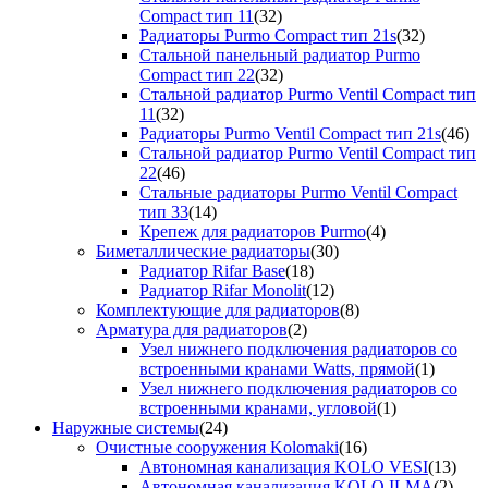
Compact тип 11
(32)
Радиаторы Purmo Compact тип 21s
(32)
Стальной панельный радиатор Purmo
Compact тип 22
(32)
Стальной радиатор Purmo Ventil Compact тип
11
(32)
Радиаторы Purmo Ventil Compact тип 21s
(46)
Стальной радиатор Purmo Ventil Compact тип
22
(46)
Стальные радиаторы Purmo Ventil Compact
тип 33
(14)
Крепеж для радиаторов Purmo
(4)
Биметаллические радиаторы
(30)
Радиатор Rifar Base
(18)
Радиатор Rifar Monolit
(12)
Комплектующие для радиаторов
(8)
Арматура для радиаторов
(2)
Узел нижнего подключения радиаторов со
встроенными кранами Watts, прямой
(1)
Узел нижнего подключения радиаторов со
встроенными кранами, угловой
(1)
Наружные системы
(24)
Очистные сооружения Kolomaki
(16)
Автономная канализация KOLO VESI
(13)
Автономная канализация KOLO ILMA
(2)