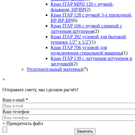
Кран ITAP MINI 126 с ручкой-
флажком, НР/ВР
(2)
Кран ITAP 128 с ручкой 3-х проходной,
ВР-ВР-ВР
(6)
Кран ITAP 166 с ручкой сливной с
латунным штуцером
(2)
Кран ITAP 392 угловой для бытовой
техники 1/2" х 1/2"
(1)
Кран ITAP 706 угловой для
подключения стиральной машины
(1)
Кран ITAP 139 с латунным штуцером и
заглушкой
(2)
Уплотнительный материал
(7)
×
Отправьте смету, мы сделаем расчёт!
Ваш e-mail
*
Ваш телефон
+ Прикрепить файл