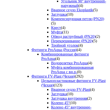
Угольник 90° внутренний-
наружный
(4)
Вварное седло Ekoplastik
(5)
Заглушка
(10)
Компенсирующая петля (PN20)
(5)
Крест
(4)
Муфта
(11)
Обвод раструбный (PN20)
(2)
Перекрещивание (PN20)
(5)
Тройной уголок
(4)
Фитинги ProAqua (Россия)
(4)
Комбинированные фитинги
ProAqua
(4)
Водорозетки ProAqua
(4)
Муфта комбинированная
ProAqua с вн.р.
(0)
Фитинги FV-Plast (Чехия)
(292)
Цельнопластиковые фитинги FV-Plast
(Чехия)
(123)
Вварное седло FV-Plast
(4)
Заглушка
(10)
Заглушка внутренняя
(2)
Колено 45°
(10)
Колено 45° внутреннее-