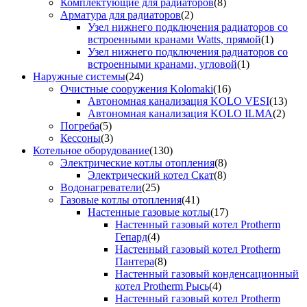
Комплектующие для радиаторов
(8)
Арматура для радиаторов
(2)
Узел нижнего подключения радиаторов со
встроенными кранами Watts, прямой
(1)
Узел нижнего подключения радиаторов со
встроенными кранами, угловой
(1)
Наружные системы
(24)
Очистные сооружения Kolomaki
(16)
Автономная канализация KOLO VESI
(13)
Автономная канализация KOLO ILMA
(2)
Погреба
(5)
Кессоны
(3)
Котельное оборудование
(130)
Электрические котлы отопления
(8)
Электрический котел Скат
(8)
Водонагреватели
(25)
Газовые котлы отопления
(41)
Настенные газовые котлы
(17)
Настенный газовый котел Protherm
Гепард
(4)
Настенный газовый котел Protherm
Пантера
(8)
Настенный газовый конденсационный
котел Protherm Рысь
(4)
Настенный газовый котел Protherm