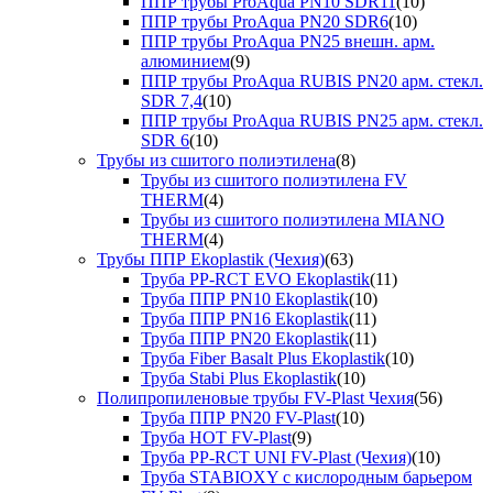
ППР трубы ProAqua PN10 SDR11
(10)
ППР трубы ProAqua PN20 SDR6
(10)
ППР трубы ProAqua PN25 внешн. арм.
алюминием
(9)
ППР трубы ProAqua RUBIS PN20 арм. стекл.
SDR 7,4
(10)
ППР трубы ProAqua RUBIS PN25 арм. стекл.
SDR 6
(10)
Трубы из сшитого полиэтилена
(8)
Трубы из сшитого полиэтилена FV
THERM
(4)
Трубы из сшитого полиэтилена MIANO
THERM
(4)
Трубы ППР Ekoplastik (Чехия)
(63)
Труба PP-RCT EVO Ekoplastik
(11)
Труба ППР PN10 Ekoplastik
(10)
Труба ППР PN16 Ekoplastik
(11)
Труба ППР PN20 Ekoplastik
(11)
Труба Fiber Basalt Plus Ekoplastik
(10)
Труба Stabi Plus Ekoplastik
(10)
Полипропиленовые трубы FV-Plast Чехия
(56)
Труба ППР PN20 FV-Plast
(10)
Труба HOT FV-Plast
(9)
Труба PP-RCT UNI FV-Plast (Чехия)
(10)
Труба STABIOXY с кислородным барьером