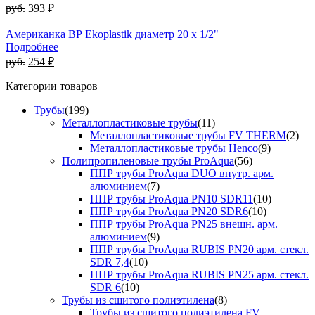
руб.
393 ₽
Американка ВР Ekoplastik диаметр 20 x 1/2"
Подробнее
руб.
254 ₽
Категории товаров
Трубы
(199)
Металлопластиковые трубы
(11)
Металлопластиковые трубы FV THERM
(2)
Металлопластиковые трубы Henco
(9)
Полипропиленовые трубы ProAqua
(56)
ППР трубы ProAqua DUO внутр. арм.
алюминием
(7)
ППР трубы ProAqua PN10 SDR11
(10)
ППР трубы ProAqua PN20 SDR6
(10)
ППР трубы ProAqua PN25 внешн. арм.
алюминием
(9)
ППР трубы ProAqua RUBIS PN20 арм. стекл.
SDR 7,4
(10)
ППР трубы ProAqua RUBIS PN25 арм. стекл.
SDR 6
(10)
Трубы из сшитого полиэтилена
(8)
Трубы из сшитого полиэтилена FV