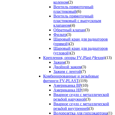
коленом
(2)
Вентиль прямоточный
пластиковый
(6)
Вентиль прямоточный
пластиковый с выпускным
клапаном
(4)
Обратный клапан
(3)
Фильтр
(3)
Шаровый кран для радиаторов
(прямой)
(2)
Шаровый кран для радиаторов
(угловой)
(2)
Крепления, опоры FV-Plast (Чехия)
(13)
Зажим
(3)
Двойной зажим
(3)
Зажим с лентой
(7)
Комбинированные и резьбовые
фитинги FV-PLAST
(119)
Американка ВР
(10)
Американка НР
(10)
Вварное седло с металлической
резьбой наружной
(3)
Вварное седло с металлической
резьбой внутренней
(3)
Водорозетка для гипсокартона
(1)