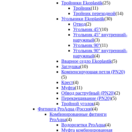
Тройники Ekoplastik
(25)
Тройник
(11)
Тройник переходной
(14)
Угольники Ekoplastik
(30)
Отвод
(2)
Угольник 45°
(10)
Угольник 45° внутренний-
наружный
(3)
Угольник 90°
(11)
Угольник 90° внутренний-
наружный
(4)
Вварное седло Ekoplastik
(5)
Заглушка
(10)
Компенсирующая петля (PN20)
(5)
Крест
(4)
Муфта
(11)
Обвод раструбный (PN20)
(2)
Перекрещивание (PN20)
(5)
Тройной уголок
(4)
Фитинги ProAqua (Россия)
(4)
Комбинированные фитинги
ProAqua
(4)
Водорозетки ProAqua
(4)
Муфта комбинированная