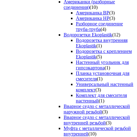
Американки (разборные
соединения)
(10)
Американка ВР
(3)
Американка НР
(3)
Разборное соединение
труба-труба
(4)
Водорозетки Ekoplastik
(12)
Водорозетка внутренняя
Ekoplastik
(1)
Водорозетка с креплением
Ekoplastik
(5)
Настенный угольник для
гипсокартона
(1)
Планка установочная для
смесителя
(1)
Универсальный настенный
комплект
(3)
Комплект для смесителя
настенный
(1)
Вварное седло с металлической
наружной резьбой
(3)
Вварное седло с металлической
внутренней резьбой
(3)
Муфта с металлической резьбой
внутренней
(10)