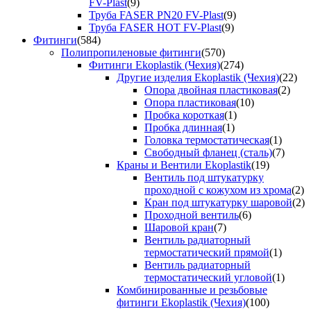
FV-Plast
(9)
Труба FASER PN20 FV-Plast
(9)
Труба FASER HOT FV-Plast
(9)
Фитинги
(584)
Полипропиленовые фитинги
(570)
Фитинги Ekoplastik (Чехия)
(274)
Другие изделия Ekoplastik (Чехия)
(22)
Опора двойная пластиковая
(2)
Опора пластиковая
(10)
Пробка короткая
(1)
Пробка длинная
(1)
Головка термостатическая
(1)
Свободный фланец (сталь)
(7)
Краны и Вентили Ekoplastik
(19)
Вентиль под штукатурку
проходной с кожухом из хрома
(2)
Кран под штукатурку шаровой
(2)
Проходной вентиль
(6)
Шаровой кран
(7)
Вентиль радиаторный
термостатический прямой
(1)
Вентиль радиаторный
термостатический угловой
(1)
Комбинированные и резьбовые
фитинги Ekoplastik (Чехия)
(100)