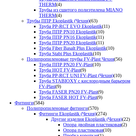
THERM
(4)
Трубы из сшитого полиэтилена MIANO
THERM
(4)
Трубы ППР Ekoplastik (Чехия)
(63)
Труба PP-RCT EVO Ekoplastik
(11)
Труба ППР PN10 Ekoplastik
(10)
Труба ППР PN16 Ekoplastik
(11)
Труба ППР PN20 Ekoplastik
(11)
Труба Fiber Basalt Plus Ekoplastik
(10)
Труба Stabi Plus Ekoplastik
(10)
Полипропиленовые трубы FV-Plast Чехия
(56)
Труба ППР PN20 FV-Plast
(10)
Труба HOT FV-Plast
(9)
Труба PP-RCT UNI FV-Plast (Чехия)
(10)
Труба STABIOXY с кислородным барьером
FV-Plast
(9)
Труба FASER PN20 FV-Plast
(9)
Труба FASER HOT FV-Plast
(9)
Фитинги
(584)
Полипропиленовые фитинги
(570)
Фитинги Ekoplastik (Чехия)
(274)
Другие изделия Ekoplastik (Чехия)
(22)
Опора двойная пластиковая
(2)
Опора пластиковая
(10)
Пробка короткая
(1)