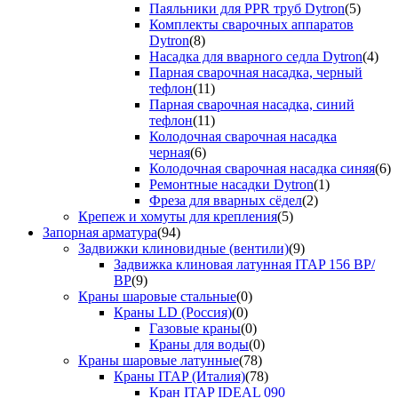
Паяльники для PPR труб Dytron
(5)
Комплекты сварочных аппаратов
Dytron
(8)
Насадка для вварного седла Dytron
(4)
Парная сварочная насадка, черный
тефлон
(11)
Парная сварочная насадка, синий
тефлон
(11)
Колодочная сварочная насадка
черная
(6)
Колодочная сварочная насадка синяя
(6)
Ремонтные насадки Dytron
(1)
Фреза для вварных сёдел
(2)
Крепеж и хомуты для крепления
(5)
Запорная арматура
(94)
Задвижки клиновидные (вентили)
(9)
Задвижка клиновая латунная ITAP 156 ВР/
ВР
(9)
Краны шаровые стальные
(0)
Краны LD (Россия)
(0)
Газовые краны
(0)
Краны для воды
(0)
Краны шаровые латунные
(78)
Краны ITAP (Италия)
(78)
Кран ITAP IDEAL 090