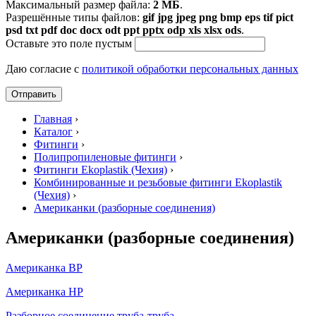
Максимальный размер файла:
2 МБ
.
Разрешённые типы файлов:
gif jpg jpeg png bmp eps tif pict
psd txt pdf doc docx odt ppt pptx odp xls xlsx ods
.
Оставьте это поле пустым
Даю согласие с
политикой обработки персональных данных
Главная
›
Каталог
›
Фитинги
›
Полипропиленовые фитинги
›
Фитинги Ekoplastik (Чехия)
›
Комбинированные и резьбовые фитинги Ekoplastik
(Чехия)
›
Американки (разборные соединения)
Американки (разборные соединения)
Американка ВР
Американка НР
Разборное соединение труба-труба