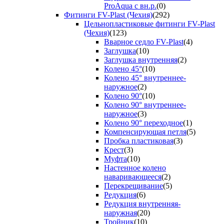
ProAqua с вн.р.
(0)
Фитинги FV-Plast (Чехия)
(292)
Цельнопластиковые фитинги FV-Plast
(Чехия)
(123)
Вварное седло FV-Plast
(4)
Заглушка
(10)
Заглушка внутренняя
(2)
Колено 45°
(10)
Колено 45° внутреннее-
наружное
(2)
Колено 90°
(10)
Колено 90° внутреннее-
наружное
(3)
Колено 90° переходное
(1)
Компенсирующая петля
(5)
Пробка пластиковая
(3)
Крест
(3)
Муфта
(10)
Настенное колено
наваривающееся
(2)
Перекрещивание
(5)
Редукция
(6)
Редукция внутренняя-
наружная
(20)
Тройник
(10)