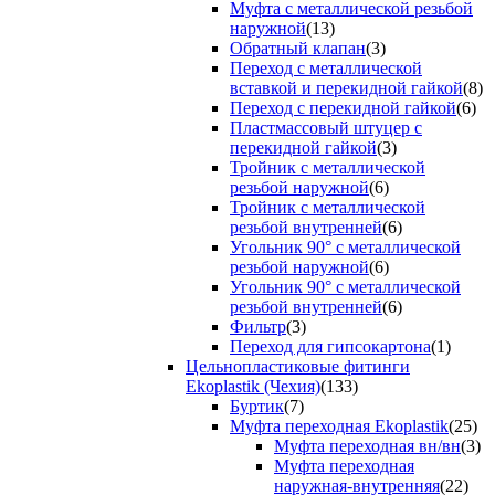
Муфта с металлической резьбой
наружной
(13)
Обратный клапан
(3)
Переход с металлической
вставкой и перекидной гайкой
(8)
Переход с перекидной гайкой
(6)
Пластмассовый штуцер с
перекидной гайкой
(3)
Тройник с металлической
резьбой наружной
(6)
Тройник с металлической
резьбой внутренней
(6)
Угольник 90° с металлической
резьбой наружной
(6)
Угольник 90° с металлической
резьбой внутренней
(6)
Фильтр
(3)
Переход для гипсокартона
(1)
Цельнопластиковые фитинги
Ekoplastik (Чехия)
(133)
Буртик
(7)
Муфта переходная Ekoplastik
(25)
Муфта переходная вн/вн
(3)
Муфта переходная
наружная-внутренняя
(22)