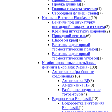
Пробка длинная
(1)
Головка термостатическая
(1)
Свободный фланец (сталь)
(7)
Краны и Вентили Ekoplastik
(19)
Вентиль под штукатурку
проходной с кожухом из хрома
(2)
Кран под штукатурку шаровой
(2)
Проходной вентиль
(6)
Шаровой кран
(7)
Вентиль радиаторный
термостатический прямой
(1)
Вентиль радиаторный
термостатический угловой
(1)
Комбинированные и резьбовые
фитинги Ekoplastik (Чехия)
(100)
Американки (разборные
соединения)
(10)
Американка ВР
(3)
Американка НР
(3)
Разборное соединение
труба-труба
(4)
Водорозетки Ekoplastik
(12)
Водорозетка внутренняя
Ekoplastik
(1)