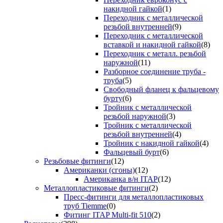
накидной гайкой
(1)
Переходник с металлической
резьбой внутренней
(9)
Переходник с металлической
вставкой и накидной гайкой
(8)
Переходник с металл. резьбой
наружной
(11)
Разборное соединение труба -
труба
(5)
Свободный фланец к фальцевому
бурту
(6)
Тройник с металлической
резьбой наружной
(3)
Тройник с металлической
резьбой внутренней
(4)
Тройник с накидной гайкой
(4)
Фальцевый бурт
(6)
Резьбовые фитинги
(12)
Американки (сгоны)
(12)
Американка в/н ITAP
(12)
Металлопластиковые фитинги
(2)
Пресс-фитинги для металлопластиковых
труб Tiemme
(0)
Фитинг ITAP Multi-fit 510
(2)