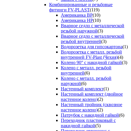
Комбинированные и резьбовые
фитинги FV-PLAST
(119)
Американка ВР
(10)
Американка НР
(10)
Вварное седло с металлической
резьбой наружной
(3)
Вварное седло с металлической
резьбой внутренней
(3)
Водорозетка для гипсокартона
(1)
Водорозетка с металл. резьбой
внутренней FV-Plast (Чехия)
(4)
Колено 90° с накидной гайкой
(3)
Колено с металл. резьбой
внутренней
(6)
Колено с металл. резьбой
наружной
(6)
Настенный комплект
(1)
Настенный комплект (двойное
настенное колено)
(2)
Настенный тройник (сквозное
настенное колено)
(2)
Патрубок с накидной гайкой
(6)
Переходник пластиковый с
накидной гайкой
(5)
Переходник евроконус с