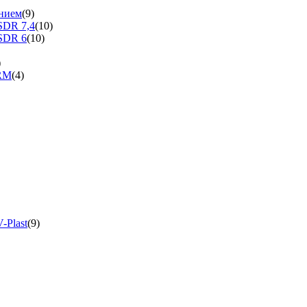
нием
(9)
SDR 7,4
(10)
SDR 6
(10)
)
ERM
(4)
-Plast
(9)