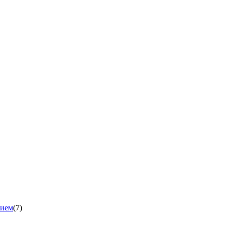
нием
(7)