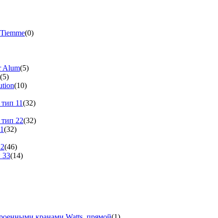
 Tiemme
(0)
r Alum
(5)
(5)
tion
(10)
 тип 11
(32)
 тип 22
(32)
11
(32)
22
(46)
 33
(14)
троенными кранами Watts, прямой
(1)