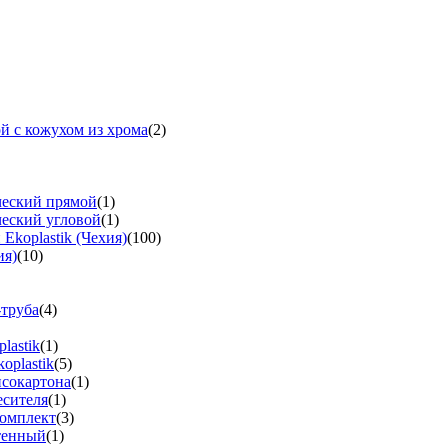
й с кожухом из хрома
(2)
ческий прямой
(1)
ческий угловой
(1)
koplastik (Чехия)
(100)
ия)
(10)
-труба
(4)
lastik
(1)
oplastik
(5)
псокартона
(1)
есителя
(1)
омплект
(3)
тенный
(1)