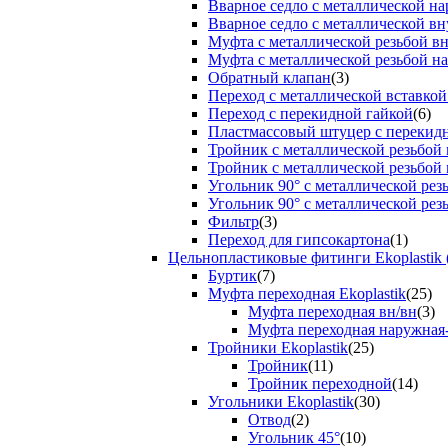
Вварное седло с металлической н
Вварное седло с металлической вн
Муфта с металлической резьбой в
Муфта с металлической резьбой н
Обратный клапан
(3)
Переход с металлической вставкой
Переход с перекидной гайкой
(6)
Пластмассовый штуцер с перекид
Тройник с металлической резьбой
Тройник с металлической резьбой
Угольник 90° с металлической ре
Угольник 90° с металлической рез
Фильтр
(3)
Переход для гипсокартона
(1)
Цельнопластиковые фитинги Ekoplastik 
Буртик
(7)
Муфта переходная Ekoplastik
(25)
Муфта переходная вн/вн
(3)
Муфта переходная наружная
Тройники Ekoplastik
(25)
Тройник
(11)
Тройник переходной
(14)
Угольники Ekoplastik
(30)
Отвод
(2)
Угольник 45°
(10)