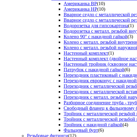
Американка ВР
(10)
Американка НР
(10)
Вварное седло с металлической р
Вварное седло с металлической ре
Водорозетка для гипсокартона
(1)
Водорозетка с металл. резьбой вну
Колено 90° с накидной гайкой
(3)
Колено с металл. резьбой внутрен
Колено с металл. резьбой наружно
Настенный комплект
(1)
Настенный комплект (двойное нас
Настенный тройник (сквозное нас
Патрубок с накидной гайкой
(6)
Переходник пластиковый с накид
Переходник евроконус с накидной
Переходник с металлической резь
Переходник с металлической вста
Переходник с металл. резьбой на
Разборное соединение труба - труб
Свободный фланец к фальцевому 
Тройник с металлической резьбой
Тройник с металлической резьбой
Тройник с накидной гайкой
(4)
Фальцевый бурт
(6)
Резьбовые фитинги
(12)