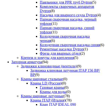
Паяльники для PPR труб Dytron
(5)
Комплекты сварочных аппаратов
Dytron
(8)
Насадка для вварного седла Dytron
(4)
Парная сварочная насадка, черный
тефлон
(11)
Парная сварочная насадка, синий
тефлон
(11)
Колодочная сварочная насадка
черная
(6)
Колодочная сварочная насадка синяя
(6)
Ремонтные насадки Dytron
(1)
Фреза для вварных сёдел
(2)
Крепеж и хомуты для крепления
(5)
Запорная арматура
(94)
Задвижки клиновидные (вентили)
(9)
Задвижка клиновая латунная ITAP 156 ВР/
ВР
(9)
Краны шаровые стальные
(0)
Краны LD (Россия)
(0)
Газовые краны
(0)
Краны для воды
(0)
Краны шаровые латунные
(78)
Краны ITAP (Италия)
(78)
Кран ITAP IDEAL 090