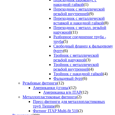
накидной гайкой
(1)
Переходник с металлической
резьбой внутренней
(9)
Переходник с металлической
вставкой и накидной гайкой
(8)
Переходник с металл. резьбой
наружной
(11)
Разборное соединение труба -
труба
(5)
Свободный фланец к фальцевому
бурту
(6)
Тройник с металлической
резьбой наружной
(3)
Тройник с металлической
резьбой внутренней
(4)
Тройник с накидной гайкой
(4)
Фальцевый бурт
(6)
Резьбовые фитинги
(12)
Американки (сгоны)
(12)
Американка в/н ITAP
(12)
Металлопластиковые фитинги
(2)
Пресс-фитинги для металлопластиковых
труб Tiemme
(0)
Фитинг ITAP Multi-fit 510
(2)