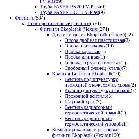
FV-Plast
(9)
Труба FASER PN20 FV-Plast
(9)
Труба FASER HOT FV-Plast
(9)
Фитинги
(584)
Полипропиленовые фитинги
(570)
Фитинги Ekoplastik (Чехия)
(274)
Другие изделия Ekoplastik (Чехия)
(22)
Опора двойная пластиковая
(2)
Опора пластиковая
(10)
Пробка короткая
(1)
Пробка длинная
(1)
Головка термостатическая
(1)
Свободный фланец (сталь)
(7)
Краны и Вентили Ekoplastik
(19)
Вентиль под штукатурку
проходной с кожухом из хрома
(2)
Кран под штукатурку шаровой
(2)
Проходной вентиль
(6)
Шаровой кран
(7)
Вентиль радиаторный
термостатический прямой
(1)
Вентиль радиаторный
термостатический угловой
(1)
Комбинированные и резьбовые
фитинги Ekoplastik (Чехия)
(100)