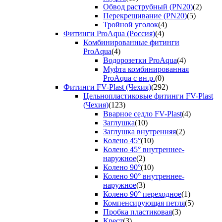
Обвод раструбный (PN20)
(2)
Перекрещивание (PN20)
(5)
Тройной уголок
(4)
Фитинги ProAqua (Россия)
(4)
Комбинированные фитинги
ProAqua
(4)
Водорозетки ProAqua
(4)
Муфта комбинированная
ProAqua с вн.р.
(0)
Фитинги FV-Plast (Чехия)
(292)
Цельнопластиковые фитинги FV-Plast
(Чехия)
(123)
Вварное седло FV-Plast
(4)
Заглушка
(10)
Заглушка внутренняя
(2)
Колено 45°
(10)
Колено 45° внутреннее-
наружное
(2)
Колено 90°
(10)
Колено 90° внутреннее-
наружное
(3)
Колено 90° переходное
(1)
Компенсирующая петля
(5)
Пробка пластиковая
(3)
Крест
(3)