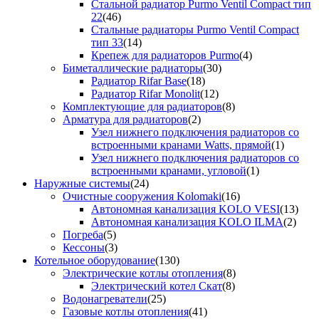
Стальной радиатор Purmo Ventil Compact тип
22
(46)
Стальные радиаторы Purmo Ventil Compact
тип 33
(14)
Крепеж для радиаторов Purmo
(4)
Биметаллические радиаторы
(30)
Радиатор Rifar Base
(18)
Радиатор Rifar Monolit
(12)
Комплектующие для радиаторов
(8)
Арматура для радиаторов
(2)
Узел нижнего подключения радиаторов со
встроенными кранами Watts, прямой
(1)
Узел нижнего подключения радиаторов со
встроенными кранами, угловой
(1)
Наружные системы
(24)
Очистные сооружения Kolomaki
(16)
Автономная канализация KOLO VESI
(13)
Автономная канализация KOLO ILMA
(2)
Погреба
(5)
Кессоны
(3)
Котельное оборудование
(130)
Электрические котлы отопления
(8)
Электрический котел Скат
(8)
Водонагреватели
(25)
Газовые котлы отопления
(41)