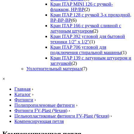
Кран ITAP MINI 126 с ручкой-
флажком, НР/ВР
(2)
Кран ITAP 128 с ручкой 3-х проходной,
ВР-ВР-ВР
(6)
Кран ITAP 166 с ручкой сливной с
латунным штуцером
(2)
Кран ITAP 392 угловой для бытовой
техники 1/2" х 1/2"
(1)
Кран ITAP 706 угловой для
подключения стиральной машины
(1)
Кран ITAP 139 с латунным штуцером и
заглушкой
(2)
Уплотнительный материал
(7)
×
Главная
›
Каталог
›
Фитинги
›
Полипропиленовые фитинги
›
Фитинги FV-Plast (Чехия)
›
Цельнопластиковые фитинги FV-Plast (Чехия)
›
Компенсирующая петля
Компенсирующая петля