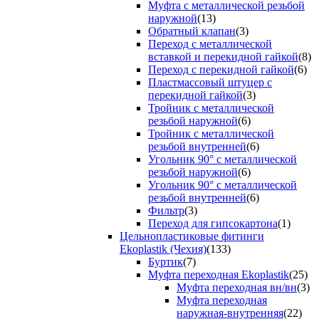
Муфта с металлической резьбой
наружной
(13)
Обратный клапан
(3)
Переход с металлической
вставкой и перекидной гайкой
(8)
Переход с перекидной гайкой
(6)
Пластмассовый штуцер с
перекидной гайкой
(3)
Тройник с металлической
резьбой наружной
(6)
Тройник с металлической
резьбой внутренней
(6)
Угольник 90° с металлической
резьбой наружной
(6)
Угольник 90° с металлической
резьбой внутренней
(6)
Фильтр
(3)
Переход для гипсокартона
(1)
Цельнопластиковые фитинги
Ekoplastik (Чехия)
(133)
Буртик
(7)
Муфта переходная Ekoplastik
(25)
Муфта переходная вн/вн
(3)
Муфта переходная
наружная-внутренняя
(22)