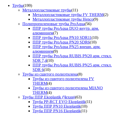
Трубы
(199)
Металлопластиковые трубы
(11)
Металлопластиковые трубы FV THERM
(2)
Металлопластиковые трубы Henco
(9)
Полипропиленовые трубы ProAqua
(56)
ППР трубы ProAqua DUO внутр. арм.
алюминием
(7)
ППР трубы ProAqua PN10 SDR11
(10)
ППР трубы ProAqua PN20 SDR6
(10)
ППР трубы ProAqua PN25 внешн. арм.
алюминием
(9)
ППР трубы ProAqua RUBIS PN20 арм. стекл.
SDR 7,4
(10)
ППР трубы ProAqua RUBIS PN25 арм. стекл.
SDR 6
(10)
Трубы из сшитого полиэтилена
(8)
Трубы из сшитого полиэтилена FV
THERM
(4)
Трубы из сшитого полиэтилена MIANO
THERM
(4)
Трубы ППР Ekoplastik (Чехия)
(63)
Труба PP-RCT EVO Ekoplastik
(11)
Труба ППР PN10 Ekoplastik
(10)
Труба ППР PN16 Ekoplastik
(11)