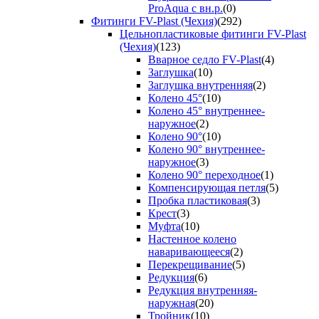
ProAqua с вн.р.
(0)
Фитинги FV-Plast (Чехия)
(292)
Цельнопластиковые фитинги FV-Plast
(Чехия)
(123)
Вварное седло FV-Plast
(4)
Заглушка
(10)
Заглушка внутренняя
(2)
Колено 45°
(10)
Колено 45° внутреннее-
наружное
(2)
Колено 90°
(10)
Колено 90° внутреннее-
наружное
(3)
Колено 90° переходное
(1)
Компенсирующая петля
(5)
Пробка пластиковая
(3)
Крест
(3)
Муфта
(10)
Настенное колено
наваривающееся
(2)
Перекрещивание
(5)
Редукция
(6)
Редукция внутренняя-
наружная
(20)
Тройник
(10)