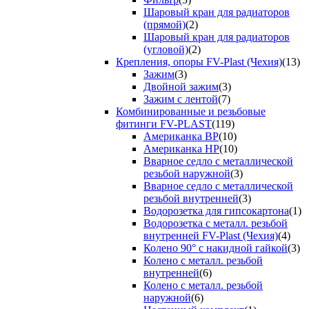
Шаровый кран для радиаторов
(прямой)
(2)
Шаровый кран для радиаторов
(угловой)
(2)
Крепления, опоры FV-Plast (Чехия)
(13)
Зажим
(3)
Двойной зажим
(3)
Зажим с лентой
(7)
Комбинированные и резьбовые
фитинги FV-PLAST
(119)
Американка ВР
(10)
Американка НР
(10)
Вварное седло с металлической
резьбой наружной
(3)
Вварное седло с металлической
резьбой внутренней
(3)
Водорозетка для гипсокартона
(1)
Водорозетка с металл. резьбой
внутренней FV-Plast (Чехия)
(4)
Колено 90° с накидной гайкой
(3)
Колено с металл. резьбой
внутренней
(6)
Колено с металл. резьбой
наружной
(6)