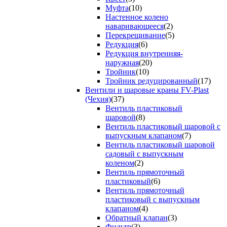
Муфта
(10)
Настенное колено
наваривающееся
(2)
Перекрещивание
(5)
Редукция
(6)
Редукция внутренняя-
наружная
(20)
Тройник
(10)
Тройник редуцированный
(17)
Вентили и шаровые краны FV-Plast
(Чехия)
(37)
Вентиль пластиковый
шаровой
(8)
Вентиль пластиковый шаровой с
выпускным клапаном
(7)
Вентиль пластиковый шаровой
садовый с выпускным
коленом
(2)
Вентиль прямоточный
пластиковый
(6)
Вентиль прямоточный
пластиковый с выпускным
клапаном
(4)
Обратный клапан
(3)
Фильтр
(3)