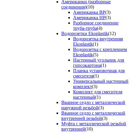
Американки (разборные
соединения)
(10)
Американка ВР
(3)
Американка НР
(3)
Разборное соединение
труба-труба
(4)
Водорозетки Ekoplastik
(12)
Водорозетка внутренняя
Ekoplastik
(1)
Водорозетка с креплением
Ekoplastik
(5)
Настенный угольник для
гипсокартона
(1)
Планка установочная для
смесителя
(1)
Универсальный настенный
комплект
(3)
Комплект для смесителя
настенный
(1)
Вварное седло с металлической
наружной резьбой
(3)
Вварное седло с металлической
внутренней резьбой
(3)
Муфта с металлической резьбой
внутренней
(10)