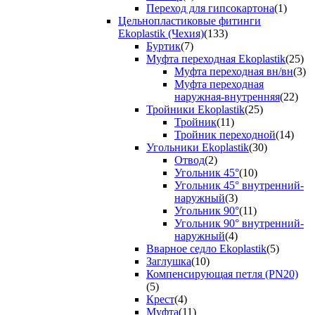
Переход для гипсокартона
(1)
Цельнопластиковые фитинги
Ekoplastik (Чехия)
(133)
Буртик
(7)
Муфта переходная Ekoplastik
(25)
Муфта переходная вн/вн
(3)
Муфта переходная
наружная-внутренняя
(22)
Тройники Ekoplastik
(25)
Тройник
(11)
Тройник переходной
(14)
Угольники Ekoplastik
(30)
Отвод
(2)
Угольник 45°
(10)
Угольник 45° внутренний-
наружный
(3)
Угольник 90°
(11)
Угольник 90° внутренний-
наружный
(4)
Вварное седло Ekoplastik
(5)
Заглушка
(10)
Компенсирующая петля (PN20)
(5)
Крест
(4)
Муфта
(11)