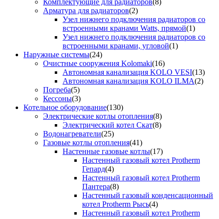
Комплектующие для радиаторов
(8)
Арматура для радиаторов
(2)
Узел нижнего подключения радиаторов со
встроенными кранами Watts, прямой
(1)
Узел нижнего подключения радиаторов со
встроенными кранами, угловой
(1)
Наружные системы
(24)
Очистные сооружения Kolomaki
(16)
Автономная канализация KOLO VESI
(13)
Автономная канализация KOLO ILMA
(2)
Погреба
(5)
Кессоны
(3)
Котельное оборудование
(130)
Электрические котлы отопления
(8)
Электрический котел Скат
(8)
Водонагреватели
(25)
Газовые котлы отопления
(41)
Настенные газовые котлы
(17)
Настенный газовый котел Protherm
Гепард
(4)
Настенный газовый котел Protherm
Пантера
(8)
Настенный газовый конденсационный
котел Protherm Рысь
(4)
Настенный газовый котел Protherm