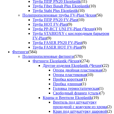
Труба ППР PN20 Ekoplastik
(11)
Труба Fiber Basalt Plus Ekoplastik
(10)
Труба Stabi Plus Ekoplastik
(10)
Полипропиленовые трубы FV-Plast Чехия
(56)
Труба ППР PN20 FV-Plast
(10)
Труба HOT FV-Plast
(9)
Труба PP-RCT UNI FV-Plast (Чехия)
(10)
Труба STABIOXY с кислородным барьером
FV-Plast
(9)
Труба FASER PN20 FV-Plast
(9)
Труба FASER HOT FV-Plast
(9)
Фитинги
(584)
Полипропиленовые фитинги
(570)
Фитинги Ekoplastik (Чехия)
(274)
Другие изделия Ekoplastik (Чехия)
(22)
Опора двойная пластиковая
(2)
Опора пластиковая
(10)
Пробка короткая
(1)
Пробка длинная
(1)
Головка термостатическая
(1)
Свободный фланец (сталь)
(7)
Краны и Вентили Ekoplastik
(19)
Вентиль под штукатурку
проходной с кожухом из хрома
(2)
Кран под штукатурку шаровой
(2)