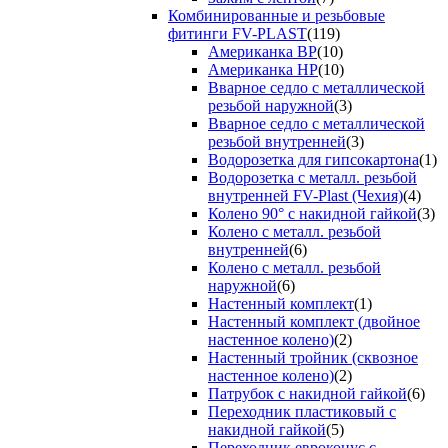
Комбинированные и резьбовые
фитинги FV-PLAST
(119)
Американка ВР
(10)
Американка НР
(10)
Вварное седло с металлической
резьбой наружной
(3)
Вварное седло с металлической
резьбой внутренней
(3)
Водорозетка для гипсокартона
(1)
Водорозетка с металл. резьбой
внутренней FV-Plast (Чехия)
(4)
Колено 90° с накидной гайкой
(3)
Колено с металл. резьбой
внутренней
(6)
Колено с металл. резьбой
наружной
(6)
Настенный комплект
(1)
Настенный комплект (двойное
настенное колено)
(2)
Настенный тройник (сквозное
настенное колено)
(2)
Патрубок с накидной гайкой
(6)
Переходник пластиковый с
накидной гайкой
(5)
Переходник евроконус с