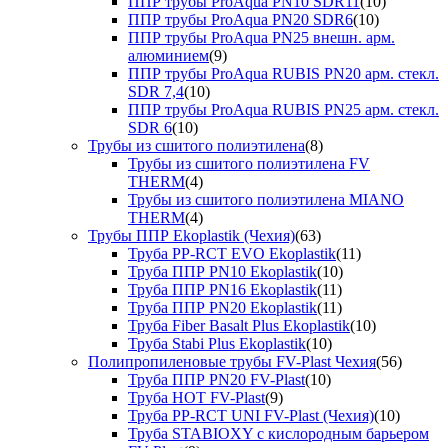
ППР трубы ProAqua PN10 SDR11
(10)
ППР трубы ProAqua PN20 SDR6
(10)
ППР трубы ProAqua PN25 внешн. арм.
алюминием
(9)
ППР трубы ProAqua RUBIS PN20 арм. стекл.
SDR 7,4
(10)
ППР трубы ProAqua RUBIS PN25 арм. стекл.
SDR 6
(10)
Трубы из сшитого полиэтилена
(8)
Трубы из сшитого полиэтилена FV
THERM
(4)
Трубы из сшитого полиэтилена MIANO
THERM
(4)
Трубы ППР Ekoplastik (Чехия)
(63)
Труба PP-RCT EVO Ekoplastik
(11)
Труба ППР PN10 Ekoplastik
(10)
Труба ППР PN16 Ekoplastik
(11)
Труба ППР PN20 Ekoplastik
(11)
Труба Fiber Basalt Plus Ekoplastik
(10)
Труба Stabi Plus Ekoplastik
(10)
Полипропиленовые трубы FV-Plast Чехия
(56)
Труба ППР PN20 FV-Plast
(10)
Труба HOT FV-Plast
(9)
Труба PP-RCT UNI FV-Plast (Чехия)
(10)
Труба STABIOXY с кислородным барьером