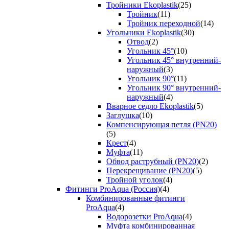
Тройники Ekoplastik
(25)
Тройник
(11)
Тройник переходной
(14)
Угольники Ekoplastik
(30)
Отвод
(2)
Угольник 45°
(10)
Угольник 45° внутренний-
наружный
(3)
Угольник 90°
(11)
Угольник 90° внутренний-
наружный
(4)
Вварное седло Ekoplastik
(5)
Заглушка
(10)
Компенсирующая петля (PN20)
(5)
Крест
(4)
Муфта
(11)
Обвод раструбный (PN20)
(2)
Перекрещивание (PN20)
(5)
Тройной уголок
(4)
Фитинги ProAqua (Россия)
(4)
Комбинированные фитинги
ProAqua
(4)
Водорозетки ProAqua
(4)
Муфта комбинированная