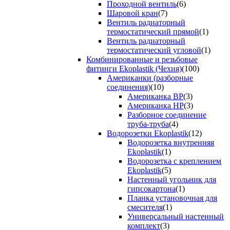
Проходной вентиль
(6)
Шаровой кран
(7)
Вентиль радиаторный
термостатический прямой
(1)
Вентиль радиаторный
термостатический угловой
(1)
Комбинированные и резьбовые
фитинги Ekoplastik (Чехия)
(100)
Американки (разборные
соединения)
(10)
Американка ВР
(3)
Американка НР
(3)
Разборное соединение
труба-труба
(4)
Водорозетки Ekoplastik
(12)
Водорозетка внутренняя
Ekoplastik
(1)
Водорозетка с креплением
Ekoplastik
(5)
Настенный угольник для
гипсокартона
(1)
Планка установочная для
смесителя
(1)
Универсальный настенный
комплект
(3)