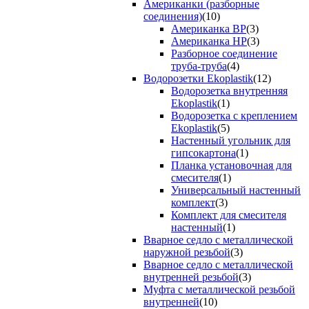
Американки (разборные
соединения)
(10)
Американка ВР
(3)
Американка НР
(3)
Разборное соединение
труба-труба
(4)
Водорозетки Ekoplastik
(12)
Водорозетка внутренняя
Ekoplastik
(1)
Водорозетка с креплением
Ekoplastik
(5)
Настенный угольник для
гипсокартона
(1)
Планка установочная для
смесителя
(1)
Универсальный настенный
комплект
(3)
Комплект для смесителя
настенный
(1)
Вварное седло с металлической
наружной резьбой
(3)
Вварное седло с металлической
внутренней резьбой
(3)
Муфта с металлической резьбой
внутренней
(10)