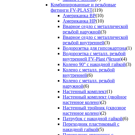
Комбинированные и резьбовые
фитинги FV-PLAST
(119)
Американка ВР
(10)
Американка НР
(10)
Вварное седло с металлической
резьбой наружной
(3)
Вварное седло с металлической
резьбой внутренней
(3)
Водорозетка для гипсокартона
(1)
Водорозетка с металл. резьбой
внутренней FV-Plast (Чехия)
(4)
Колено 90° с накидной гайкой
(3)
Колено с металл. резьбой
внутренней
(6)
Колено с металл. резьбой
наружной
(6)
Настенный комплект
(1)
Настенный комплект (двойное
настенное колено)
(2)
Настенный тройник (сквозное
настенное колено)
(2)
Патрубок с накидной гайкой
(6)
Переходник пластиковый с
накидной гайкой
(5)
Переходник евроконус с