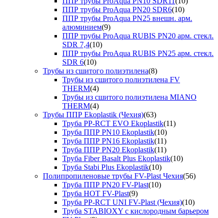
ППР трубы ProAqua PN10 SDR11
(10)
ППР трубы ProAqua PN20 SDR6
(10)
ППР трубы ProAqua PN25 внешн. арм.
алюминием
(9)
ППР трубы ProAqua RUBIS PN20 арм. стекл.
SDR 7,4
(10)
ППР трубы ProAqua RUBIS PN25 арм. стекл.
SDR 6
(10)
Трубы из сшитого полиэтилена
(8)
Трубы из сшитого полиэтилена FV
THERM
(4)
Трубы из сшитого полиэтилена MIANO
THERM
(4)
Трубы ППР Ekoplastik (Чехия)
(63)
Труба PP-RCT EVO Ekoplastik
(11)
Труба ППР PN10 Ekoplastik
(10)
Труба ППР PN16 Ekoplastik
(11)
Труба ППР PN20 Ekoplastik
(11)
Труба Fiber Basalt Plus Ekoplastik
(10)
Труба Stabi Plus Ekoplastik
(10)
Полипропиленовые трубы FV-Plast Чехия
(56)
Труба ППР PN20 FV-Plast
(10)
Труба HOT FV-Plast
(9)
Труба PP-RCT UNI FV-Plast (Чехия)
(10)
Труба STABIOXY с кислородным барьером