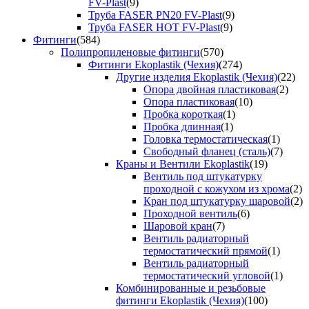
FV-Plast
(9)
Труба FASER PN20 FV-Plast
(9)
Труба FASER HOT FV-Plast
(9)
Фитинги
(584)
Полипропиленовые фитинги
(570)
Фитинги Ekoplastik (Чехия)
(274)
Другие изделия Ekoplastik (Чехия)
(22)
Опора двойная пластиковая
(2)
Опора пластиковая
(10)
Пробка короткая
(1)
Пробка длинная
(1)
Головка термостатическая
(1)
Свободный фланец (сталь)
(7)
Краны и Вентили Ekoplastik
(19)
Вентиль под штукатурку
проходной с кожухом из хрома
(2)
Кран под штукатурку шаровой
(2)
Проходной вентиль
(6)
Шаровой кран
(7)
Вентиль радиаторный
термостатический прямой
(1)
Вентиль радиаторный
термостатический угловой
(1)
Комбинированные и резьбовые
фитинги Ekoplastik (Чехия)
(100)