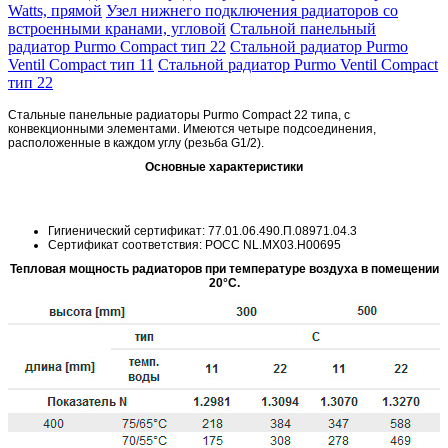
Watts, прямой
Узел нижнего подключения радиаторов со
встроенными кранами, угловой
Стальной панельный
радиатор Purmo Compact тип 22
Стальной радиатор Purmo
Ventil Compact тип 11
Стальной радиатор Purmo Ventil Compact
тип 22
Стальные панельные радиаторы Purmo Compact 22 типа, с
конвекционными элементами. Имеются четыре подсоединения,
расположенные в каждом углу (резьба G1/2).
Основные характеристики
Гигиенический сертификат: 77.01.06.490.П.08971.04.3
Сертификат соответствия: POCC NL.MX03.H00695
Тепловая мощность радиаторов при температуре воздуха в помещении
20°C.