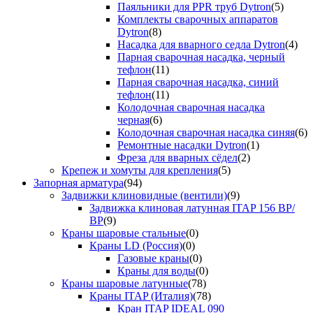
Паяльники для PPR труб Dytron
(5)
Комплекты сварочных аппаратов
Dytron
(8)
Насадка для вварного седла Dytron
(4)
Парная сварочная насадка, черный
тефлон
(11)
Парная сварочная насадка, синий
тефлон
(11)
Колодочная сварочная насадка
черная
(6)
Колодочная сварочная насадка синяя
(6)
Ремонтные насадки Dytron
(1)
Фреза для вварных сёдел
(2)
Крепеж и хомуты для крепления
(5)
Запорная арматура
(94)
Задвижки клиновидные (вентили)
(9)
Задвижка клиновая латунная ITAP 156 ВР/
ВР
(9)
Краны шаровые стальные
(0)
Краны LD (Россия)
(0)
Газовые краны
(0)
Краны для воды
(0)
Краны шаровые латунные
(78)
Краны ITAP (Италия)
(78)
Кран ITAP IDEAL 090