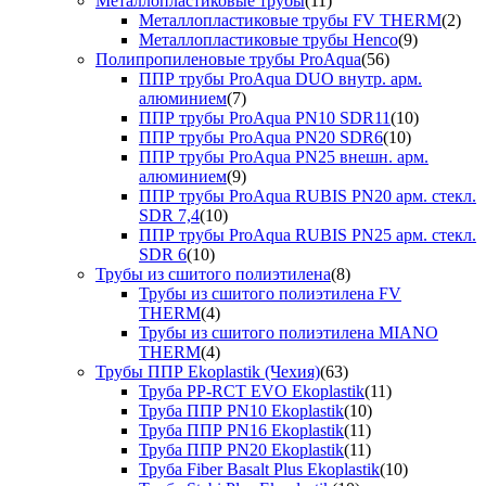
Металлопластиковые трубы
(11)
Металлопластиковые трубы FV THERM
(2)
Металлопластиковые трубы Henco
(9)
Полипропиленовые трубы ProAqua
(56)
ППР трубы ProAqua DUO внутр. арм.
алюминием
(7)
ППР трубы ProAqua PN10 SDR11
(10)
ППР трубы ProAqua PN20 SDR6
(10)
ППР трубы ProAqua PN25 внешн. арм.
алюминием
(9)
ППР трубы ProAqua RUBIS PN20 арм. стекл.
SDR 7,4
(10)
ППР трубы ProAqua RUBIS PN25 арм. стекл.
SDR 6
(10)
Трубы из сшитого полиэтилена
(8)
Трубы из сшитого полиэтилена FV
THERM
(4)
Трубы из сшитого полиэтилена MIANO
THERM
(4)
Трубы ППР Ekoplastik (Чехия)
(63)
Труба PP-RCT EVO Ekoplastik
(11)
Труба ППР PN10 Ekoplastik
(10)
Труба ППР PN16 Ekoplastik
(11)
Труба ППР PN20 Ekoplastik
(11)
Труба Fiber Basalt Plus Ekoplastik
(10)