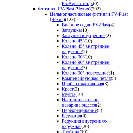
ProAqua с вн.р.
(0)
Фитинги FV-Plast (Чехия)
(292)
Цельнопластиковые фитинги FV-Plast
(Чехия)
(123)
Вварное седло FV-Plast
(4)
Заглушка
(10)
Заглушка внутренняя
(2)
Колено 45°
(10)
Колено 45° внутреннее-
наружное
(2)
Колено 90°
(10)
Колено 90° внутреннее-
наружное
(3)
Колено 90° переходное
(1)
Компенсирующая петля
(5)
Пробка пластиковая
(3)
Крест
(3)
Муфта
(10)
Настенное колено
наваривающееся
(2)
Перекрещивание
(5)
Редукция
(6)
Редукция внутренняя-
наружная
(20)
Тройник
(10)