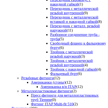
накидной гайкой
(1)
Переходник с металлической
резьбой внутренней
(9)
Переходник с металлической
вставкой и накидной гайкой
(8)
Переходник с металл. резьбой
наружной
(11)
Разборное соединение труба -
труба
(5)
Свободный фланец к фальцевому
бурту
(6)
Тройник с металлической
резьбой наружной
(3)
Тройник с металлической
резьбой внутренней
(4)
Тройник с накидной гайкой
(4)
Фальцевый бурт
(6)
Резьбовые фитинги
(12)
Американки (сгоны)
(12)
Американка в/н ITAP
(12)
Металлопластиковые фитинги
(2)
Пресс-фитинги для металлопластиковых
труб Tiemme
(0)
Фитинг ITAP Multi-fit 510
(2)