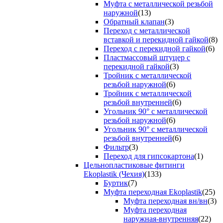
Муфта с металлической резьбой
наружной
(13)
Обратный клапан
(3)
Переход с металлической
вставкой и перекидной гайкой
(8)
Переход с перекидной гайкой
(6)
Пластмассовый штуцер с
перекидной гайкой
(3)
Тройник с металлической
резьбой наружной
(6)
Тройник с металлической
резьбой внутренней
(6)
Угольник 90° с металлической
резьбой наружной
(6)
Угольник 90° с металлической
резьбой внутренней
(6)
Фильтр
(3)
Переход для гипсокартона
(1)
Цельнопластиковые фитинги
Ekoplastik (Чехия)
(133)
Буртик
(7)
Муфта переходная Ekoplastik
(25)
Муфта переходная вн/вн
(3)
Муфта переходная
наружная-внутренняя
(22)