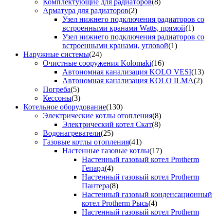
Комплектующие для радиаторов
(8)
Арматура для радиаторов
(2)
Узел нижнего подключения радиаторов со
встроенными кранами Watts, прямой
(1)
Узел нижнего подключения радиаторов со
встроенными кранами, угловой
(1)
Наружные системы
(24)
Очистные сооружения Kolomaki
(16)
Автономная канализация KOLO VESI
(13)
Автономная канализация KOLO ILMA
(2)
Погреба
(5)
Кессоны
(3)
Котельное оборудование
(130)
Электрические котлы отопления
(8)
Электрический котел Скат
(8)
Водонагреватели
(25)
Газовые котлы отопления
(41)
Настенные газовые котлы
(17)
Настенный газовый котел Protherm
Гепард
(4)
Настенный газовый котел Protherm
Пантера
(8)
Настенный газовый конденсационный
котел Protherm Рысь
(4)
Настенный газовый котел Protherm