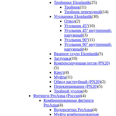
Тройники Ekoplastik
(25)
Тройник
(11)
Тройник переходной
(14)
Угольники Ekoplastik
(30)
Отвод
(2)
Угольник 45°
(10)
Угольник 45° внутренний-
наружный
(3)
Угольник 90°
(11)
Угольник 90° внутренний-
наружный
(4)
Вварное седло Ekoplastik
(5)
Заглушка
(10)
Компенсирующая петля (PN20)
(5)
Крест
(4)
Муфта
(11)
Обвод раструбный (PN20)
(2)
Перекрещивание (PN20)
(5)
Тройной уголок
(4)
Фитинги ProAqua (Россия)
(4)
Комбинированные фитинги
ProAqua
(4)
Водорозетки ProAqua
(4)
Муфта комбинированная