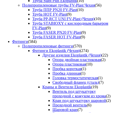
Труба Stabi Plus Ekoplastik
(10)
Полипропиленовые трубы FV-Plast Чехия
(56)
Труба ППР PN20 FV-Plast
(10)
Труба HOT FV-Plast
(9)
Труба PP-RCT UNI FV-Plast (Чехия)
(10)
Труба STABIOXY с кислородным барьером
FV-Plast
(9)
Труба FASER PN20 FV-Plast
(9)
Труба FASER HOT FV-Plast
(9)
Фитинги
(584)
Полипропиленовые фитинги
(570)
Фитинги Ekoplastik (Чехия)
(274)
Другие изделия Ekoplastik (Чехия)
(22)
Опора двойная пластиковая
(2)
Опора пластиковая
(10)
Пробка короткая
(1)
Пробка длинная
(1)
Головка термостатическая
(1)
Свободный фланец (сталь)
(7)
Краны и Вентили Ekoplastik
(19)
Вентиль под штукатурку
проходной с кожухом из хрома
(2)
Кран под штукатурку шаровой
(2)
Проходной вентиль
(6)
Шаровой кран
(7)