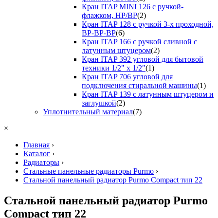
Кран ITAP MINI 126 с ручкой-
флажком, НР/ВР
(2)
Кран ITAP 128 с ручкой 3-х проходной,
ВР-ВР-ВР
(6)
Кран ITAP 166 с ручкой сливной с
латунным штуцером
(2)
Кран ITAP 392 угловой для бытовой
техники 1/2" х 1/2"
(1)
Кран ITAP 706 угловой для
подключения стиральной машины
(1)
Кран ITAP 139 с латунным штуцером и
заглушкой
(2)
Уплотнительный материал
(7)
×
Главная
›
Каталог
›
Радиаторы
›
Стальные панельные радиаторы Purmo
›
Стальной панельный радиатор Purmo Compact тип 22
Стальной панельный радиатор Purmo
Compact тип 22