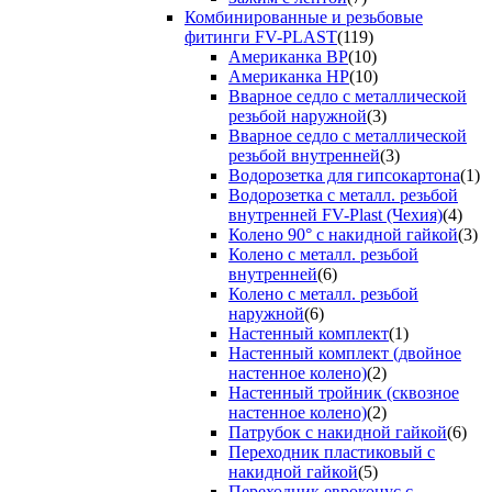
Комбинированные и резьбовые
фитинги FV-PLAST
(119)
Американка ВР
(10)
Американка НР
(10)
Вварное седло с металлической
резьбой наружной
(3)
Вварное седло с металлической
резьбой внутренней
(3)
Водорозетка для гипсокартона
(1)
Водорозетка с металл. резьбой
внутренней FV-Plast (Чехия)
(4)
Колено 90° с накидной гайкой
(3)
Колено с металл. резьбой
внутренней
(6)
Колено с металл. резьбой
наружной
(6)
Настенный комплект
(1)
Настенный комплект (двойное
настенное колено)
(2)
Настенный тройник (сквозное
настенное колено)
(2)
Патрубок с накидной гайкой
(6)
Переходник пластиковый с
накидной гайкой
(5)
Переходник евроконус с