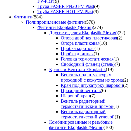
FV-Plast
(9)
Труба FASER PN20 FV-Plast
(9)
Труба FASER HOT FV-Plast
(9)
Фитинги
(584)
Полипропиленовые фитинги
(570)
Фитинги Ekoplastik (Чехия)
(274)
Другие изделия Ekoplastik (Чехия)
(22)
Опора двойная пластиковая
(2)
Опора пластиковая
(10)
Пробка короткая
(1)
Пробка длинная
(1)
Головка термостатическая
(1)
Свободный фланец (сталь)
(7)
Краны и Вентили Ekoplastik
(19)
Вентиль под штукатурку
проходной с кожухом из хрома
(2)
Кран под штукатурку шаровой
(2)
Проходной вентиль
(6)
Шаровой кран
(7)
Вентиль радиаторный
термостатический прямой
(1)
Вентиль радиаторный
термостатический угловой
(1)
Комбинированные и резьбовые
фитинги Ekoplastik (Чехия)
(100)