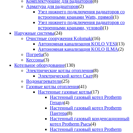
Комплектующие для радиаторов
(8)
Арматура для радиаторов
(2)
Узел нижнего подключения радиаторов со
встроенными кранами Watts, прямой
(1)
Узел нижнего подключения радиаторов со
встроенными кранами, угловой
(1)
Наружные системы
(24)
Очистные сооружения Kolomaki
(16)
Автономная канализация KOLO VESI
(13)
Автономная канализация KOLO ILMA
(2)
Погреба
(5)
Кессоны
(3)
Котельное оборудование
(130)
Электрические котлы отопления
(8)
Электрический котел Скат
(8)
Водонагреватели
(25)
Газовые котлы отопления
(41)
Настенные газовые котлы
(17)
Настенный газовый котел Protherm
Гепард
(4)
Настенный газовый котел Protherm
Пантера
(8)
Настенный газовый конденсационный
котел Protherm Рысь
(4)
Настенный газовый котел Protherm