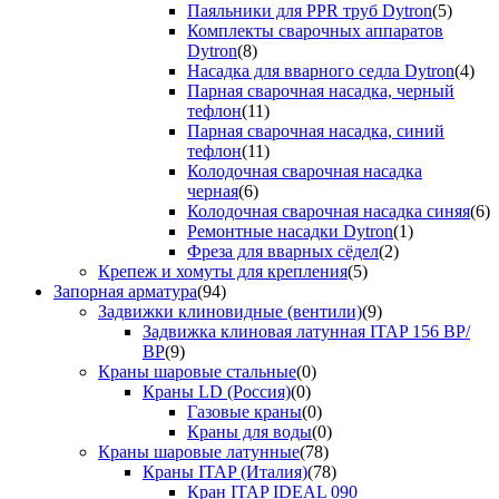
Паяльники для PPR труб Dytron
(5)
Комплекты сварочных аппаратов
Dytron
(8)
Насадка для вварного седла Dytron
(4)
Парная сварочная насадка, черный
тефлон
(11)
Парная сварочная насадка, синий
тефлон
(11)
Колодочная сварочная насадка
черная
(6)
Колодочная сварочная насадка синяя
(6)
Ремонтные насадки Dytron
(1)
Фреза для вварных сёдел
(2)
Крепеж и хомуты для крепления
(5)
Запорная арматура
(94)
Задвижки клиновидные (вентили)
(9)
Задвижка клиновая латунная ITAP 156 ВР/
ВР
(9)
Краны шаровые стальные
(0)
Краны LD (Россия)
(0)
Газовые краны
(0)
Краны для воды
(0)
Краны шаровые латунные
(78)
Краны ITAP (Италия)
(78)
Кран ITAP IDEAL 090