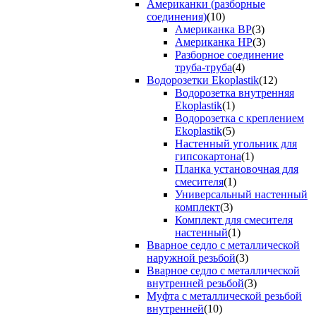
Американки (разборные
соединения)
(10)
Американка ВР
(3)
Американка НР
(3)
Разборное соединение
труба-труба
(4)
Водорозетки Ekoplastik
(12)
Водорозетка внутренняя
Ekoplastik
(1)
Водорозетка с креплением
Ekoplastik
(5)
Настенный угольник для
гипсокартона
(1)
Планка установочная для
смесителя
(1)
Универсальный настенный
комплект
(3)
Комплект для смесителя
настенный
(1)
Вварное седло с металлической
наружной резьбой
(3)
Вварное седло с металлической
внутренней резьбой
(3)
Муфта с металлической резьбой
внутренней
(10)