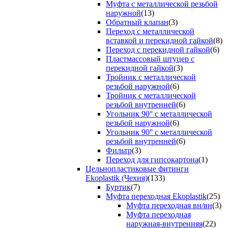
Муфта с металлической резьбой
наружной
(13)
Обратный клапан
(3)
Переход с металлической
вставкой и перекидной гайкой
(8)
Переход с перекидной гайкой
(6)
Пластмассовый штуцер с
перекидной гайкой
(3)
Тройник с металлической
резьбой наружной
(6)
Тройник с металлической
резьбой внутренней
(6)
Угольник 90° с металлической
резьбой наружной
(6)
Угольник 90° с металлической
резьбой внутренней
(6)
Фильтр
(3)
Переход для гипсокартона
(1)
Цельнопластиковые фитинги
Ekoplastik (Чехия)
(133)
Буртик
(7)
Муфта переходная Ekoplastik
(25)
Муфта переходная вн/вн
(3)
Муфта переходная
наружная-внутренняя
(22)