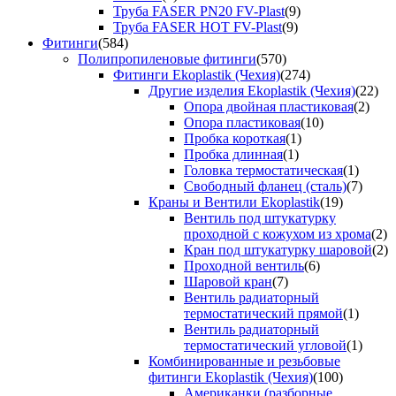
Труба FASER PN20 FV-Plast
(9)
Труба FASER HOT FV-Plast
(9)
Фитинги
(584)
Полипропиленовые фитинги
(570)
Фитинги Ekoplastik (Чехия)
(274)
Другие изделия Ekoplastik (Чехия)
(22)
Опора двойная пластиковая
(2)
Опора пластиковая
(10)
Пробка короткая
(1)
Пробка длинная
(1)
Головка термостатическая
(1)
Свободный фланец (сталь)
(7)
Краны и Вентили Ekoplastik
(19)
Вентиль под штукатурку
проходной с кожухом из хрома
(2)
Кран под штукатурку шаровой
(2)
Проходной вентиль
(6)
Шаровой кран
(7)
Вентиль радиаторный
термостатический прямой
(1)
Вентиль радиаторный
термостатический угловой
(1)
Комбинированные и резьбовые
фитинги Ekoplastik (Чехия)
(100)
Американки (разборные