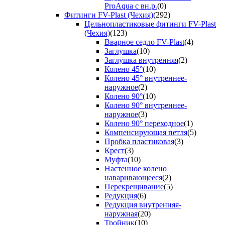
ProAqua с вн.р.
(0)
Фитинги FV-Plast (Чехия)
(292)
Цельнопластиковые фитинги FV-Plast
(Чехия)
(123)
Вварное седло FV-Plast
(4)
Заглушка
(10)
Заглушка внутренняя
(2)
Колено 45°
(10)
Колено 45° внутреннее-
наружное
(2)
Колено 90°
(10)
Колено 90° внутреннее-
наружное
(3)
Колено 90° переходное
(1)
Компенсирующая петля
(5)
Пробка пластиковая
(3)
Крест
(3)
Муфта
(10)
Настенное колено
наваривающееся
(2)
Перекрещивание
(5)
Редукция
(6)
Редукция внутренняя-
наружная
(20)
Тройник
(10)