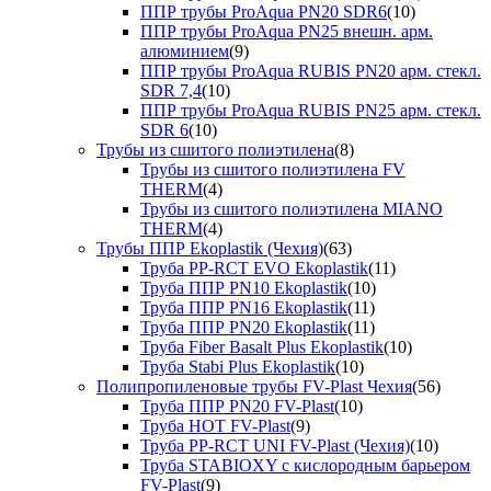
ППР трубы ProAqua PN20 SDR6
(10)
ППР трубы ProAqua PN25 внешн. арм.
алюминием
(9)
ППР трубы ProAqua RUBIS PN20 арм. стекл.
SDR 7,4
(10)
ППР трубы ProAqua RUBIS PN25 арм. стекл.
SDR 6
(10)
Трубы из сшитого полиэтилена
(8)
Трубы из сшитого полиэтилена FV
THERM
(4)
Трубы из сшитого полиэтилена MIANO
THERM
(4)
Трубы ППР Ekoplastik (Чехия)
(63)
Труба PP-RCT EVO Ekoplastik
(11)
Труба ППР PN10 Ekoplastik
(10)
Труба ППР PN16 Ekoplastik
(11)
Труба ППР PN20 Ekoplastik
(11)
Труба Fiber Basalt Plus Ekoplastik
(10)
Труба Stabi Plus Ekoplastik
(10)
Полипропиленовые трубы FV-Plast Чехия
(56)
Труба ППР PN20 FV-Plast
(10)
Труба HOT FV-Plast
(9)
Труба PP-RCT UNI FV-Plast (Чехия)
(10)
Труба STABIOXY с кислородным барьером
FV-Plast
(9)