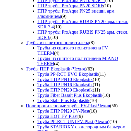
ППР трубы ProAqua PN10 SDR11
(10)
ППР трубы ProAqua PN20 SDR6
(10)
ППР трубы ProAqua PN25 внешн. арм.
алюминием
(9)
ППР трубы ProAqua RUBIS PN20 арм. стекл.
SDR 7,4
(10)
ППР трубы ProAqua RUBIS PN25 арм. стекл.
SDR 6
(10)
Трубы из сшитого полиэтилена
(8)
Трубы из сшитого полиэтилена FV
THERM
(4)
Трубы из сшитого полиэтилена MIANO
THERM
(4)
Трубы ППР Ekoplastik (Чехия)
(63)
Труба PP-RCT EVO Ekoplastik
(11)
Труба ППР PN10 Ekoplastik
(10)
Труба ППР PN16 Ekoplastik
(11)
Труба ППР PN20 Ekoplastik
(11)
Труба Fiber Basalt Plus Ekoplastik
(10)
Труба Stabi Plus Ekoplastik
(10)
Полипропиленовые трубы FV-Plast Чехия
(56)
Труба ППР PN20 FV-Plast
(10)
Труба HOT FV-Plast
(9)
Труба PP-RCT UNI FV-Plast (Чехия)
(10)
Труба STABIOXY с кислородным барьером