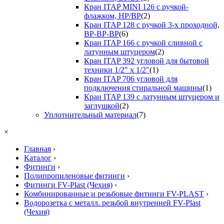
Кран ITAP MINI 126 с ручкой-
флажком, НР/ВР
(2)
Кран ITAP 128 с ручкой 3-х проходной,
ВР-ВР-ВР
(6)
Кран ITAP 166 с ручкой сливной с
латунным штуцером
(2)
Кран ITAP 392 угловой для бытовой
техники 1/2" х 1/2"
(1)
Кран ITAP 706 угловой для
подключения стиральной машины
(1)
Кран ITAP 139 с латунным штуцером и
заглушкой
(2)
Уплотнительный материал
(7)
×
Главная
›
Каталог
›
Фитинги
›
Полипропиленовые фитинги
›
Фитинги FV-Plast (Чехия)
›
Комбинированные и резьбовые фитинги FV-PLAST
›
Водорозетка с металл. резьбой внутренней FV-Plast
(Чехия)