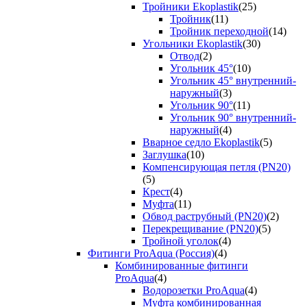
Тройники Ekoplastik
(25)
Тройник
(11)
Тройник переходной
(14)
Угольники Ekoplastik
(30)
Отвод
(2)
Угольник 45°
(10)
Угольник 45° внутренний-
наружный
(3)
Угольник 90°
(11)
Угольник 90° внутренний-
наружный
(4)
Вварное седло Ekoplastik
(5)
Заглушка
(10)
Компенсирующая петля (PN20)
(5)
Крест
(4)
Муфта
(11)
Обвод раструбный (PN20)
(2)
Перекрещивание (PN20)
(5)
Тройной уголок
(4)
Фитинги ProAqua (Россия)
(4)
Комбинированные фитинги
ProAqua
(4)
Водорозетки ProAqua
(4)
Муфта комбинированная