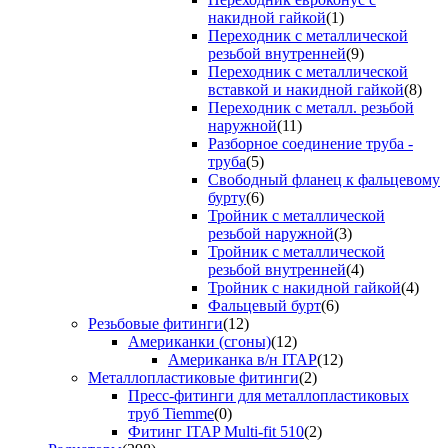
накидной гайкой
(1)
Переходник с металлической
резьбой внутренней
(9)
Переходник с металлической
вставкой и накидной гайкой
(8)
Переходник с металл. резьбой
наружной
(11)
Разборное соединение труба -
труба
(5)
Свободный фланец к фальцевому
бурту
(6)
Тройник с металлической
резьбой наружной
(3)
Тройник с металлической
резьбой внутренней
(4)
Тройник с накидной гайкой
(4)
Фальцевый бурт
(6)
Резьбовые фитинги
(12)
Американки (сгоны)
(12)
Американка в/н ITAP
(12)
Металлопластиковые фитинги
(2)
Пресс-фитинги для металлопластиковых
труб Tiemme
(0)
Фитинг ITAP Multi-fit 510
(2)