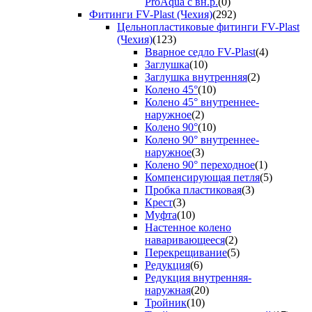
ProAqua с вн.р.
(0)
Фитинги FV-Plast (Чехия)
(292)
Цельнопластиковые фитинги FV-Plast
(Чехия)
(123)
Вварное седло FV-Plast
(4)
Заглушка
(10)
Заглушка внутренняя
(2)
Колено 45°
(10)
Колено 45° внутреннее-
наружное
(2)
Колено 90°
(10)
Колено 90° внутреннее-
наружное
(3)
Колено 90° переходное
(1)
Компенсирующая петля
(5)
Пробка пластиковая
(3)
Крест
(3)
Муфта
(10)
Настенное колено
наваривающееся
(2)
Перекрещивание
(5)
Редукция
(6)
Редукция внутренняя-
наружная
(20)
Тройник
(10)