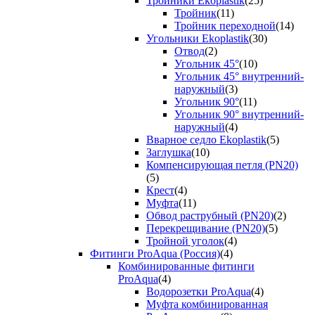
Тройники Ekoplastik
(25)
Тройник
(11)
Тройник переходной
(14)
Угольники Ekoplastik
(30)
Отвод
(2)
Угольник 45°
(10)
Угольник 45° внутренний-
наружный
(3)
Угольник 90°
(11)
Угольник 90° внутренний-
наружный
(4)
Вварное седло Ekoplastik
(5)
Заглушка
(10)
Компенсирующая петля (PN20)
(5)
Крест
(4)
Муфта
(11)
Обвод раструбный (PN20)
(2)
Перекрещивание (PN20)
(5)
Тройной уголок
(4)
Фитинги ProAqua (Россия)
(4)
Комбинированные фитинги
ProAqua
(4)
Водорозетки ProAqua
(4)
Муфта комбинированная