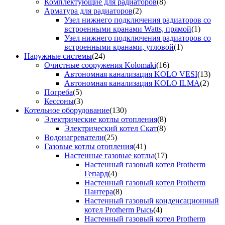
Комплектующие для радиаторов
(8)
Арматура для радиаторов
(2)
Узел нижнего подключения радиаторов со
встроенными кранами Watts, прямой
(1)
Узел нижнего подключения радиаторов со
встроенными кранами, угловой
(1)
Наружные системы
(24)
Очистные сооружения Kolomaki
(16)
Автономная канализация KOLO VESI
(13)
Автономная канализация KOLO ILMA
(2)
Погреба
(5)
Кессоны
(3)
Котельное оборудование
(130)
Электрические котлы отопления
(8)
Электрический котел Скат
(8)
Водонагреватели
(25)
Газовые котлы отопления
(41)
Настенные газовые котлы
(17)
Настенный газовый котел Protherm
Гепард
(4)
Настенный газовый котел Protherm
Пантера
(8)
Настенный газовый конденсационный
котел Protherm Рысь
(4)
Настенный газовый котел Protherm