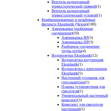
Вентиль радиаторный
термостатический прямой
(1)
Вентиль радиаторный
термостатический угловой
(1)
Комбинированные и резьбовые
фитинги Ekoplastik (Чехия)
(100)
Американки (разборные
соединения)
(10)
Американка ВР
(3)
Американка НР
(3)
Разборное соединение
труба-труба
(4)
Водорозетки Ekoplastik
(12)
Водорозетка внутренняя
Ekoplastik
(1)
Водорозетка с креплением
Ekoplastik
(5)
Настенный угольник для
гипсокартона
(1)
Планка установочная для
смесителя
(1)
Универсальный настенный
комплект
(3)
Комплект для смесителя
настенный
(1)