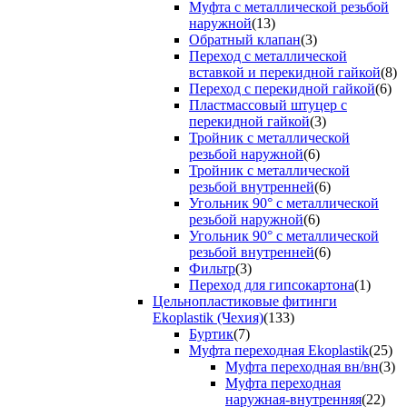
Муфта с металлической резьбой
наружной
(13)
Обратный клапан
(3)
Переход с металлической
вставкой и перекидной гайкой
(8)
Переход с перекидной гайкой
(6)
Пластмассовый штуцер с
перекидной гайкой
(3)
Тройник с металлической
резьбой наружной
(6)
Тройник с металлической
резьбой внутренней
(6)
Угольник 90° с металлической
резьбой наружной
(6)
Угольник 90° с металлической
резьбой внутренней
(6)
Фильтр
(3)
Переход для гипсокартона
(1)
Цельнопластиковые фитинги
Ekoplastik (Чехия)
(133)
Буртик
(7)
Муфта переходная Ekoplastik
(25)
Муфта переходная вн/вн
(3)
Муфта переходная
наружная-внутренняя
(22)