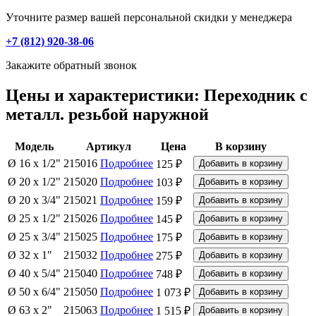
Уточните размер вашей персональной скидки у менеджера
+7 (812) 920-38-06
Закажите обратный звонок
Цены и характеристики: Переходник с
металл. резьбой наружной
Модель
Артикул
Цена
В корзину
Ø 16 x 1/2"
215016
Подробнее
125 ₽
Ø 20 x 1/2"
215020
Подробнее
103 ₽
Ø 20 x 3/4"
215021
Подробнее
159 ₽
Ø 25 x 1/2"
215026
Подробнее
145 ₽
Ø 25 x 3/4"
215025
Подробнее
175 ₽
Ø 32 x 1"
215032
Подробнее
275 ₽
Ø 40 x 5/4"
215040
Подробнее
748 ₽
Ø 50 x 6/4"
215050
Подробнее
1 073 ₽
Ø 63 x 2"
215063
Подробнее
1 515 ₽