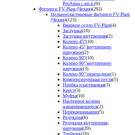
ProAqua с вн.р.
(0)
Фитинги FV-Plast (Чехия)
(292)
Цельнопластиковые фитинги FV-Plast
(Чехия)
(123)
Вварное седло FV-Plast
(4)
Заглушка
(10)
Заглушка внутренняя
(2)
Колено 45°
(10)
Колено 45° внутреннее-
наружное
(2)
Колено 90°
(10)
Колено 90° внутреннее-
наружное
(3)
Колено 90° переходное
(1)
Компенсирующая петля
(5)
Пробка пластиковая
(3)
Крест
(3)
Муфта
(10)
Настенное колено
наваривающееся
(2)
Перекрещивание
(5)
Редукция
(6)
Редукция внутренняя-
наружная
(20)
Тройник
(10)