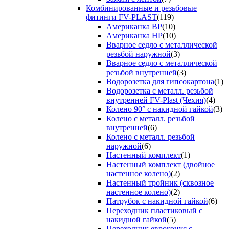
Комбинированные и резьбовые
фитинги FV-PLAST
(119)
Американка ВР
(10)
Американка НР
(10)
Вварное седло с металлической
резьбой наружной
(3)
Вварное седло с металлической
резьбой внутренней
(3)
Водорозетка для гипсокартона
(1)
Водорозетка с металл. резьбой
внутренней FV-Plast (Чехия)
(4)
Колено 90° с накидной гайкой
(3)
Колено с металл. резьбой
внутренней
(6)
Колено с металл. резьбой
наружной
(6)
Настенный комплект
(1)
Настенный комплект (двойное
настенное колено)
(2)
Настенный тройник (сквозное
настенное колено)
(2)
Патрубок с накидной гайкой
(6)
Переходник пластиковый с
накидной гайкой
(5)
Переходник евроконус с