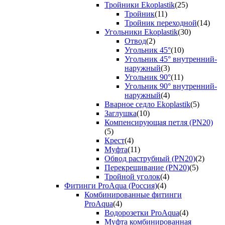
Тройники Ekoplastik
(25)
Тройник
(11)
Тройник переходной
(14)
Угольники Ekoplastik
(30)
Отвод
(2)
Угольник 45°
(10)
Угольник 45° внутренний-
наружный
(3)
Угольник 90°
(11)
Угольник 90° внутренний-
наружный
(4)
Вварное седло Ekoplastik
(5)
Заглушка
(10)
Компенсирующая петля (PN20)
(5)
Крест
(4)
Муфта
(11)
Обвод раструбный (PN20)
(2)
Перекрещивание (PN20)
(5)
Тройной уголок
(4)
Фитинги ProAqua (Россия)
(4)
Комбинированные фитинги
ProAqua
(4)
Водорозетки ProAqua
(4)
Муфта комбинированная