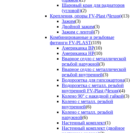
Шаровый кран для радиаторов
(угловой)
(2)
Крепления, опоры FV-Plast (Чехия)
(13)
Зажим
(3)
Двойной зажим
(3)
Зажим с лентой
(7)
Комбинированные и резьбовые
фитинги FV-PLAST
(119)
Американка ВР
(10)
Американка НР
(10)
Вварное седло с металлической
резьбой наружной
(3)
Вварное седло с металлической
резьбой внутренней
(3)
Водорозетка для гипсокартона
(1)
Водорозетка с металл. резьбой
внутренней FV-Plast (Чехия)
(4)
Колено 90° с накидной гайкой
(3)
Колено с металл. резьбой
внутренней
(6)
Колено с металл. резьбой
наружной
(6)
Настенный комплект
(1)
Настенный комплект (двойное