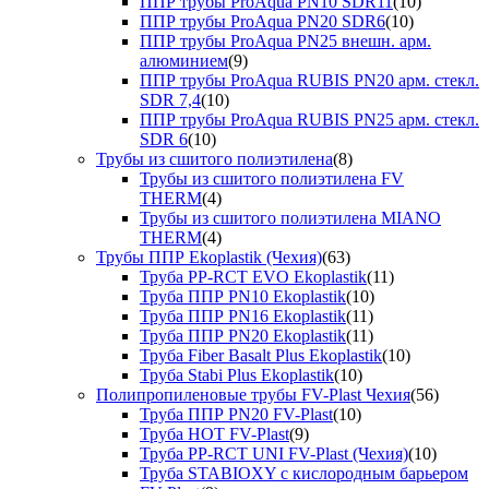
ППР трубы ProAqua PN10 SDR11
(10)
ППР трубы ProAqua PN20 SDR6
(10)
ППР трубы ProAqua PN25 внешн. арм.
алюминием
(9)
ППР трубы ProAqua RUBIS PN20 арм. стекл.
SDR 7,4
(10)
ППР трубы ProAqua RUBIS PN25 арм. стекл.
SDR 6
(10)
Трубы из сшитого полиэтилена
(8)
Трубы из сшитого полиэтилена FV
THERM
(4)
Трубы из сшитого полиэтилена MIANO
THERM
(4)
Трубы ППР Ekoplastik (Чехия)
(63)
Труба PP-RCT EVO Ekoplastik
(11)
Труба ППР PN10 Ekoplastik
(10)
Труба ППР PN16 Ekoplastik
(11)
Труба ППР PN20 Ekoplastik
(11)
Труба Fiber Basalt Plus Ekoplastik
(10)
Труба Stabi Plus Ekoplastik
(10)
Полипропиленовые трубы FV-Plast Чехия
(56)
Труба ППР PN20 FV-Plast
(10)
Труба HOT FV-Plast
(9)
Труба PP-RCT UNI FV-Plast (Чехия)
(10)
Труба STABIOXY с кислородным барьером