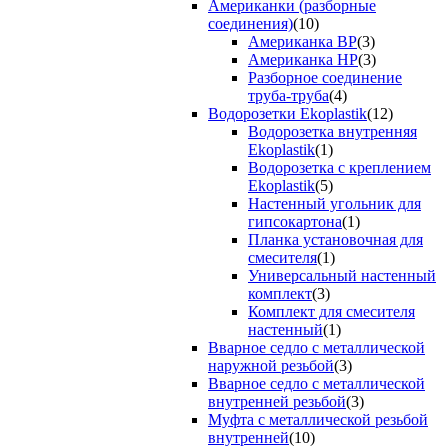
Американки (разборные
соединения)
(10)
Американка ВР
(3)
Американка НР
(3)
Разборное соединение
труба-труба
(4)
Водорозетки Ekoplastik
(12)
Водорозетка внутренняя
Ekoplastik
(1)
Водорозетка с креплением
Ekoplastik
(5)
Настенный угольник для
гипсокартона
(1)
Планка установочная для
смесителя
(1)
Универсальный настенный
комплект
(3)
Комплект для смесителя
настенный
(1)
Вварное седло с металлической
наружной резьбой
(3)
Вварное седло с металлической
внутренней резьбой
(3)
Муфта с металлической резьбой
внутренней
(10)