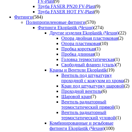
FV-Plast
(9)
Труба FASER PN20 FV-Plast
(9)
Труба FASER HOT FV-Plast
(9)
Фитинги
(584)
Полипропиленовые фитинги
(570)
Фитинги Ekoplastik (Чехия)
(274)
Другие изделия Ekoplastik (Чехия)
(22)
Опора двойная пластиковая
(2)
Опора пластиковая
(10)
Пробка короткая
(1)
Пробка длинная
(1)
Головка термостатическая
(1)
Свободный фланец (сталь)
(7)
Краны и Вентили Ekoplastik
(19)
Вентиль под штукатурку
проходной с кожухом из хрома
(2)
Кран под штукатурку шаровой
(2)
Проходной вентиль
(6)
Шаровой кран
(7)
Вентиль радиаторный
термостатический прямой
(1)
Вентиль радиаторный
термостатический угловой
(1)
Комбинированные и резьбовые
фитинги Ekoplastik (Чехия)
(100)