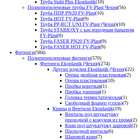
Труба Stabi Plus Ekoplastik
(10)
Полипропиленовые трубы FV-Plast Чехия
(56)
Труба ППР PN20 FV-Plast
(10)
Труба HOT FV-Plast
(9)
Труба PP-RCT UNI FV-Plast (Чехия)
(10)
Труба STABIOXY с кислородным барьером
FV-Plast
(9)
Труба FASER PN20 FV-Plast
(9)
Труба FASER HOT FV-Plast
(9)
Фитинги
(584)
Полипропиленовые фитинги
(570)
Фитинги Ekoplastik (Чехия)
(274)
Другие изделия Ekoplastik (Чехия)
(22)
Опора двойная пластиковая
(2)
Опора пластиковая
(10)
Пробка короткая
(1)
Пробка длинная
(1)
Головка термостатическая
(1)
Свободный фланец (сталь)
(7)
Краны и Вентили Ekoplastik
(19)
Вентиль под штукатурку
проходной с кожухом из хрома
(2)
Кран под штукатурку шаровой
(2)
Проходной вентиль
(6)
Шаровой кран
(7)