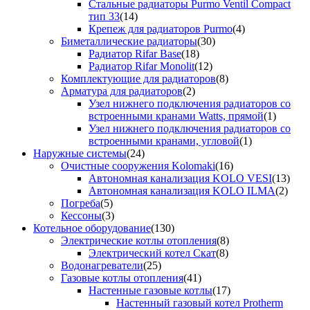
Стальные радиаторы Purmo Ventil Compact
тип 33
(14)
Крепеж для радиаторов Purmo
(4)
Биметаллические радиаторы
(30)
Радиатор Rifar Base
(18)
Радиатор Rifar Monolit
(12)
Комплектующие для радиаторов
(8)
Арматура для радиаторов
(2)
Узел нижнего подключения радиаторов со
встроенными кранами Watts, прямой
(1)
Узел нижнего подключения радиаторов со
встроенными кранами, угловой
(1)
Наружные системы
(24)
Очистные сооружения Kolomaki
(16)
Автономная канализация KOLO VESI
(13)
Автономная канализация KOLO ILMA
(2)
Погреба
(5)
Кессоны
(3)
Котельное оборудование
(130)
Электрические котлы отопления
(8)
Электрический котел Скат
(8)
Водонагреватели
(25)
Газовые котлы отопления
(41)
Настенные газовые котлы
(17)
Настенный газовый котел Protherm