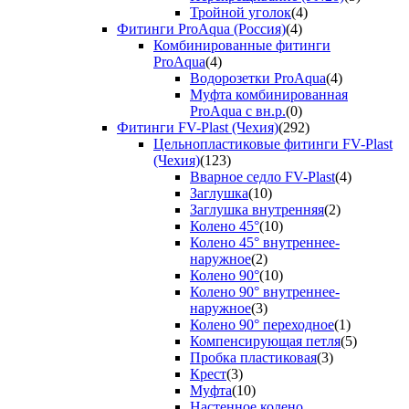
Тройной уголок
(4)
Фитинги ProAqua (Россия)
(4)
Комбинированные фитинги
ProAqua
(4)
Водорозетки ProAqua
(4)
Муфта комбинированная
ProAqua с вн.р.
(0)
Фитинги FV-Plast (Чехия)
(292)
Цельнопластиковые фитинги FV-Plast
(Чехия)
(123)
Вварное седло FV-Plast
(4)
Заглушка
(10)
Заглушка внутренняя
(2)
Колено 45°
(10)
Колено 45° внутреннее-
наружное
(2)
Колено 90°
(10)
Колено 90° внутреннее-
наружное
(3)
Колено 90° переходное
(1)
Компенсирующая петля
(5)
Пробка пластиковая
(3)
Крест
(3)
Муфта
(10)
Настенное колено