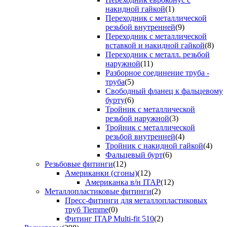
накидной гайкой
(1)
Переходник с металлической
резьбой внутренней
(9)
Переходник с металлической
вставкой и накидной гайкой
(8)
Переходник с металл. резьбой
наружной
(11)
Разборное соединение труба -
труба
(5)
Свободный фланец к фальцевому
бурту
(6)
Тройник с металлической
резьбой наружной
(3)
Тройник с металлической
резьбой внутренней
(4)
Тройник с накидной гайкой
(4)
Фальцевый бурт
(6)
Резьбовые фитинги
(12)
Американки (сгоны)
(12)
Американка в/н ITAP
(12)
Металлопластиковые фитинги
(2)
Пресс-фитинги для металлопластиковых
труб Tiemme
(0)
Фитинг ITAP Multi-fit 510
(2)