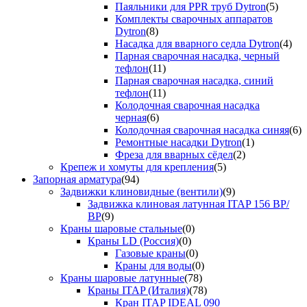
Паяльники для PPR труб Dytron
(5)
Комплекты сварочных аппаратов
Dytron
(8)
Насадка для вварного седла Dytron
(4)
Парная сварочная насадка, черный
тефлон
(11)
Парная сварочная насадка, синий
тефлон
(11)
Колодочная сварочная насадка
черная
(6)
Колодочная сварочная насадка синяя
(6)
Ремонтные насадки Dytron
(1)
Фреза для вварных сёдел
(2)
Крепеж и хомуты для крепления
(5)
Запорная арматура
(94)
Задвижки клиновидные (вентили)
(9)
Задвижка клиновая латунная ITAP 156 ВР/
ВР
(9)
Краны шаровые стальные
(0)
Краны LD (Россия)
(0)
Газовые краны
(0)
Краны для воды
(0)
Краны шаровые латунные
(78)
Краны ITAP (Италия)
(78)
Кран ITAP IDEAL 090