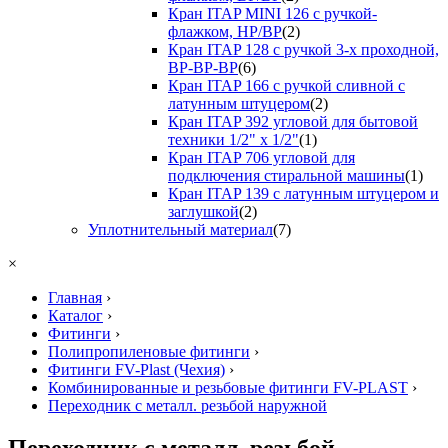
Кран ITAP MINI 126 с ручкой-
флажком, НР/ВР
(2)
Кран ITAP 128 с ручкой 3-х проходной,
ВР-ВР-ВР
(6)
Кран ITAP 166 с ручкой сливной с
латунным штуцером
(2)
Кран ITAP 392 угловой для бытовой
техники 1/2" х 1/2"
(1)
Кран ITAP 706 угловой для
подключения стиральной машины
(1)
Кран ITAP 139 с латунным штуцером и
заглушкой
(2)
Уплотнительный материал
(7)
×
Главная
›
Каталог
›
Фитинги
›
Полипропиленовые фитинги
›
Фитинги FV-Plast (Чехия)
›
Комбинированные и резьбовые фитинги FV-PLAST
›
Переходник с металл. резьбой наружной
Переходник с металл. резьбой