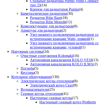
Стальные радиаторы Purmo Ventil Compact
тип 33
(14)
Крепеж для радиаторов Purmo
(4)
Биметаллические радиаторы
(30)
Радиатор Rifar Base
(18)
Радиатор Rifar Monolit
(12)
Комплектующие для радиаторов
(8)
Арматура для радиаторов
(2)
Узел нижнего подключения радиаторов со
встроенными кранами Watts, прямой
(1)
Узел нижнего подключения радиаторов со
встроенными кранами, угловой
(1)
Наружные системы
(24)
Очистные сооружения Kolomaki
(16)
Автономная канализация KOLO VESI
(13)
Автономная канализация KOLO ILMA
(2)
Погреба
(5)
Кессоны
(3)
Котельное оборудование
(130)
Электрические котлы отопления
(8)
Электрический котел Скат
(8)
Водонагреватели
(25)
Газовые котлы отопления
(41)
Настенные газовые котлы
(17)
Настенный газовый котел Protherm