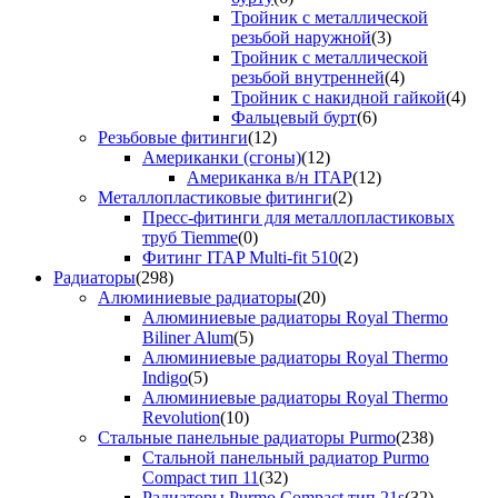
Тройник с металлической
резьбой наружной
(3)
Тройник с металлической
резьбой внутренней
(4)
Тройник с накидной гайкой
(4)
Фальцевый бурт
(6)
Резьбовые фитинги
(12)
Американки (сгоны)
(12)
Американка в/н ITAP
(12)
Металлопластиковые фитинги
(2)
Пресс-фитинги для металлопластиковых
труб Tiemme
(0)
Фитинг ITAP Multi-fit 510
(2)
Радиаторы
(298)
Алюминиевые радиаторы
(20)
Алюминиевые радиаторы Royal Thermo
Biliner Alum
(5)
Алюминиевые радиаторы Royal Thermo
Indigo
(5)
Алюминиевые радиаторы Royal Thermo
Revolution
(10)
Стальные панельные радиаторы Purmo
(238)
Стальной панельный радиатор Purmo
Compact тип 11
(32)
Радиаторы Purmo Compact тип 21s
(32)