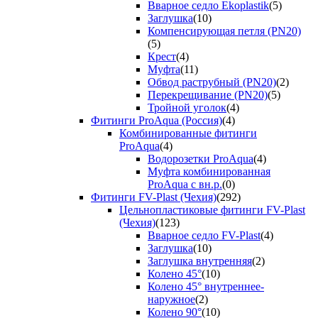
Вварное седло Ekoplastik
(5)
Заглушка
(10)
Компенсирующая петля (PN20)
(5)
Крест
(4)
Муфта
(11)
Обвод раструбный (PN20)
(2)
Перекрещивание (PN20)
(5)
Тройной уголок
(4)
Фитинги ProAqua (Россия)
(4)
Комбинированные фитинги
ProAqua
(4)
Водорозетки ProAqua
(4)
Муфта комбинированная
ProAqua с вн.р.
(0)
Фитинги FV-Plast (Чехия)
(292)
Цельнопластиковые фитинги FV-Plast
(Чехия)
(123)
Вварное седло FV-Plast
(4)
Заглушка
(10)
Заглушка внутренняя
(2)
Колено 45°
(10)
Колено 45° внутреннее-
наружное
(2)
Колено 90°
(10)