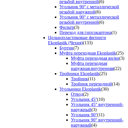
резьбой внутренней
(6)
Угольник 90° с металлической
резьбой наружной
(6)
Угольник 90° с металлической
резьбой внутренней
(6)
Фильтр
(3)
Переход для гипсокартона
(1)
Цельнопластиковые фитинги
Ekoplastik (Чехия)
(133)
Буртик
(7)
Муфта переходная Ekoplastik
(25)
Муфта переходная вн/вн
(3)
Муфта переходная
наружная-внутренняя
(22)
Тройники Ekoplastik
(25)
Тройник
(11)
Тройник переходной
(14)
Угольники Ekoplastik
(30)
Отвод
(2)
Угольник 45°
(10)
Угольник 45° внутренний-
наружный
(3)
Угольник 90°
(11)
Угольник 90° внутренний-
наружный
(4)