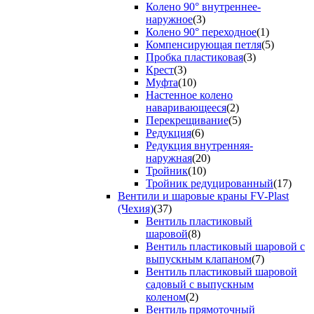
Колено 90° внутреннее-
наружное
(3)
Колено 90° переходное
(1)
Компенсирующая петля
(5)
Пробка пластиковая
(3)
Крест
(3)
Муфта
(10)
Настенное колено
наваривающееся
(2)
Перекрещивание
(5)
Редукция
(6)
Редукция внутренняя-
наружная
(20)
Тройник
(10)
Тройник редуцированный
(17)
Вентили и шаровые краны FV-Plast
(Чехия)
(37)
Вентиль пластиковый
шаровой
(8)
Вентиль пластиковый шаровой с
выпускным клапаном
(7)
Вентиль пластиковый шаровой
садовый с выпускным
коленом
(2)
Вентиль прямоточный