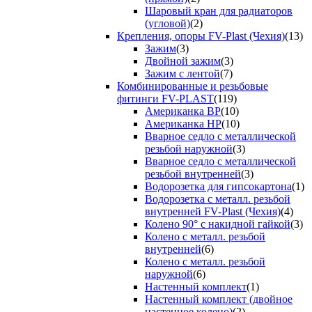
Шаровый кран для радиаторов
(угловой)
(2)
Крепления, опоры FV-Plast (Чехия)
(13)
Зажим
(3)
Двойной зажим
(3)
Зажим с лентой
(7)
Комбинированные и резьбовые
фитинги FV-PLAST
(119)
Американка ВР
(10)
Американка НР
(10)
Вварное седло с металлической
резьбой наружной
(3)
Вварное седло с металлической
резьбой внутренней
(3)
Водорозетка для гипсокартона
(1)
Водорозетка с металл. резьбой
внутренней FV-Plast (Чехия)
(4)
Колено 90° с накидной гайкой
(3)
Колено с металл. резьбой
внутренней
(6)
Колено с металл. резьбой
наружной
(6)
Настенный комплект
(1)
Настенный комплект (двойное
настенное колено)
(2)