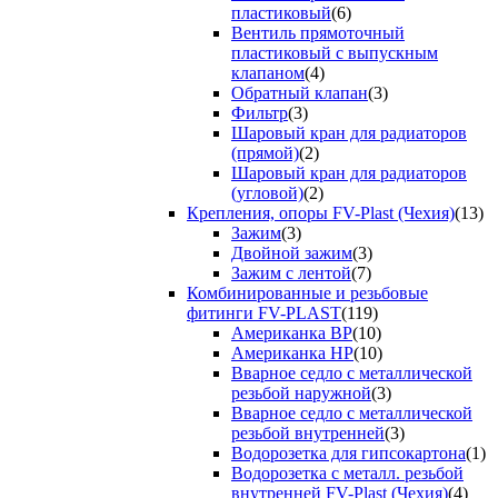
пластиковый
(6)
Вентиль прямоточный
пластиковый с выпускным
клапаном
(4)
Обратный клапан
(3)
Фильтр
(3)
Шаровый кран для радиаторов
(прямой)
(2)
Шаровый кран для радиаторов
(угловой)
(2)
Крепления, опоры FV-Plast (Чехия)
(13)
Зажим
(3)
Двойной зажим
(3)
Зажим с лентой
(7)
Комбинированные и резьбовые
фитинги FV-PLAST
(119)
Американка ВР
(10)
Американка НР
(10)
Вварное седло с металлической
резьбой наружной
(3)
Вварное седло с металлической
резьбой внутренней
(3)
Водорозетка для гипсокартона
(1)
Водорозетка с металл. резьбой
внутренней FV-Plast (Чехия)
(4)