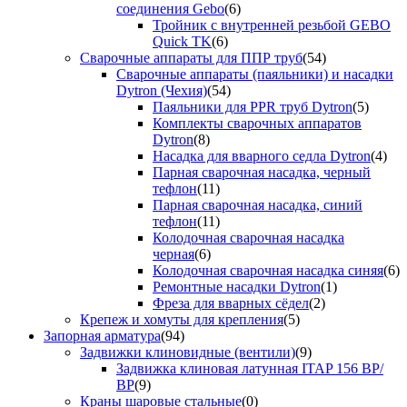
соединения Gebo
(6)
Тройник с внутренней резьбой GEBO
Quick TK
(6)
Сварочные аппараты для ППР труб
(54)
Сварочные аппараты (паяльники) и насадки
Dytron (Чехия)
(54)
Паяльники для PPR труб Dytron
(5)
Комплекты сварочных аппаратов
Dytron
(8)
Насадка для вварного седла Dytron
(4)
Парная сварочная насадка, черный
тефлон
(11)
Парная сварочная насадка, синий
тефлон
(11)
Колодочная сварочная насадка
черная
(6)
Колодочная сварочная насадка синяя
(6)
Ремонтные насадки Dytron
(1)
Фреза для вварных сёдел
(2)
Крепеж и хомуты для крепления
(5)
Запорная арматура
(94)
Задвижки клиновидные (вентили)
(9)
Задвижка клиновая латунная ITAP 156 ВР/
ВР
(9)
Краны шаровые стальные
(0)