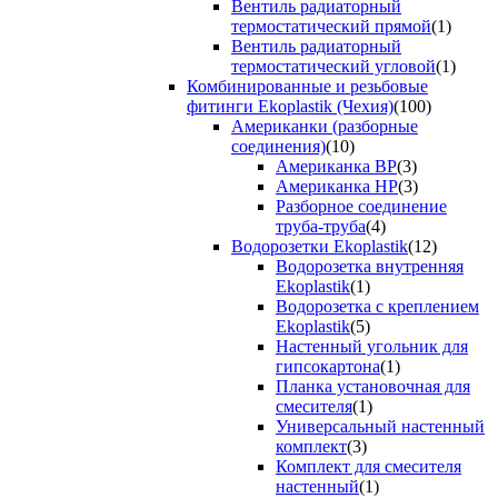
Вентиль радиаторный
термостатический прямой
(1)
Вентиль радиаторный
термостатический угловой
(1)
Комбинированные и резьбовые
фитинги Ekoplastik (Чехия)
(100)
Американки (разборные
соединения)
(10)
Американка ВР
(3)
Американка НР
(3)
Разборное соединение
труба-труба
(4)
Водорозетки Ekoplastik
(12)
Водорозетка внутренняя
Ekoplastik
(1)
Водорозетка с креплением
Ekoplastik
(5)
Настенный угольник для
гипсокартона
(1)
Планка установочная для
смесителя
(1)
Универсальный настенный
комплект
(3)
Комплект для смесителя
настенный
(1)