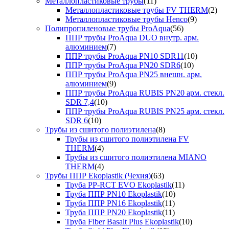
Металлопластиковые трубы
(11)
Металлопластиковые трубы FV THERM
(2)
Металлопластиковые трубы Henco
(9)
Полипропиленовые трубы ProAqua
(56)
ППР трубы ProAqua DUO внутр. арм.
алюминием
(7)
ППР трубы ProAqua PN10 SDR11
(10)
ППР трубы ProAqua PN20 SDR6
(10)
ППР трубы ProAqua PN25 внешн. арм.
алюминием
(9)
ППР трубы ProAqua RUBIS PN20 арм. стекл.
SDR 7,4
(10)
ППР трубы ProAqua RUBIS PN25 арм. стекл.
SDR 6
(10)
Трубы из сшитого полиэтилена
(8)
Трубы из сшитого полиэтилена FV
THERM
(4)
Трубы из сшитого полиэтилена MIANO
THERM
(4)
Трубы ППР Ekoplastik (Чехия)
(63)
Труба PP-RCT EVO Ekoplastik
(11)
Труба ППР PN10 Ekoplastik
(10)
Труба ППР PN16 Ekoplastik
(11)
Труба ППР PN20 Ekoplastik
(11)
Труба Fiber Basalt Plus Ekoplastik
(10)