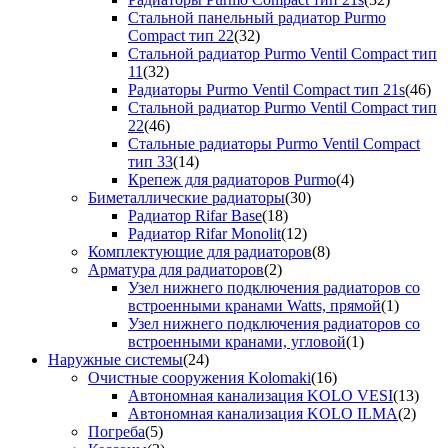
Стальной панельный радиатор Purmo
Compact тип 22
(32)
Стальной радиатор Purmo Ventil Compact тип
11
(32)
Радиаторы Purmo Ventil Compact тип 21s
(46)
Стальной радиатор Purmo Ventil Compact тип
22
(46)
Стальные радиаторы Purmo Ventil Compact
тип 33
(14)
Крепеж для радиаторов Purmo
(4)
Биметаллические радиаторы
(30)
Радиатор Rifar Base
(18)
Радиатор Rifar Monolit
(12)
Комплектующие для радиаторов
(8)
Арматура для радиаторов
(2)
Узел нижнего подключения радиаторов со
встроенными кранами Watts, прямой
(1)
Узел нижнего подключения радиаторов со
встроенными кранами, угловой
(1)
Наружные системы
(24)
Очистные сооружения Kolomaki
(16)
Автономная канализация KOLO VESI
(13)
Автономная канализация KOLO ILMA
(2)
Погреба
(5)