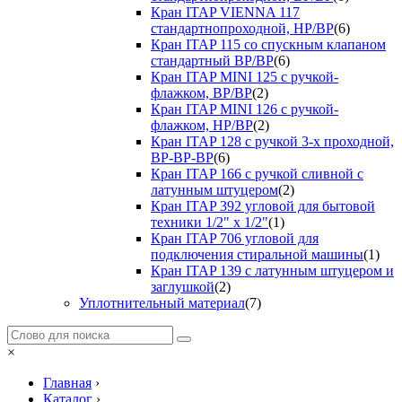
Кран ITAP VIENNA 117
стандартнопроходной, НР/ВР
(6)
Кран ITAP 115 со спускным клапаном
стандартный ВР/ВР
(6)
Кран ITAP MINI 125 с ручкой-
флажком, ВР/ВР
(2)
Кран ITAP MINI 126 с ручкой-
флажком, НР/ВР
(2)
Кран ITAP 128 с ручкой 3-х проходной,
ВР-ВР-ВР
(6)
Кран ITAP 166 с ручкой сливной с
латунным штуцером
(2)
Кран ITAP 392 угловой для бытовой
техники 1/2" х 1/2"
(1)
Кран ITAP 706 угловой для
подключения стиральной машины
(1)
Кран ITAP 139 с латунным штуцером и
заглушкой
(2)
Уплотнительный материал
(7)
×
Главная
›
Каталог
›