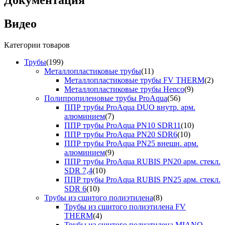
Документация
Видео
Категории товаров
Трубы
(199)
Металлопластиковые трубы
(11)
Металлопластиковые трубы FV THERM
(2)
Металлопластиковые трубы Henco
(9)
Полипропиленовые трубы ProAqua
(56)
ППР трубы ProAqua DUO внутр. арм.
алюминием
(7)
ППР трубы ProAqua PN10 SDR11
(10)
ППР трубы ProAqua PN20 SDR6
(10)
ППР трубы ProAqua PN25 внешн. арм.
алюминием
(9)
ППР трубы ProAqua RUBIS PN20 арм. стекл.
SDR 7,4
(10)
ППР трубы ProAqua RUBIS PN25 арм. стекл.
SDR 6
(10)
Трубы из сшитого полиэтилена
(8)
Трубы из сшитого полиэтилена FV
THERM
(4)
Трубы из сшитого полиэтилена MIANO