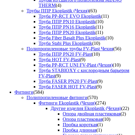
THERM
(4)
Трубы ППР Ekoplastik (Чехия)
(63)
Труба PP-RCT EVO Ekoplastik
(11)
Труба ППР PN10 Ekoplastik
(10)
Труба ППР PN16 Ekoplastik
(11)
Труба ППР PN20 Ekoplastik
(11)
Труба Fiber Basalt Plus Ekoplastik
(10)
Труба Stabi Plus Ekoplastik
(10)
Полипропиленовые трубы FV-Plast Чехия
(56)
Труба ППР PN20 FV-Plast
(10)
Труба HOT FV-Plast
(9)
Труба PP-RCT UNI FV-Plast (Чехия)
(10)
Труба STABIOXY с кислородным барьером
FV-Plast
(9)
Труба FASER PN20 FV-Plast
(9)
Труба FASER HOT FV-Plast
(9)
Фитинги
(584)
Полипропиленовые фитинги
(570)
Фитинги Ekoplastik (Чехия)
(274)
Другие изделия Ekoplastik (Чехия)
(22)
Опора двойная пластиковая
(2)
Опора пластиковая
(10)
Пробка короткая
(1)
Пробка длинная
(1)