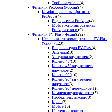
Тройной уголок
(4)
Фитинги ProAqua (Россия)
(4)
Комбинированные фитинги
ProAqua
(4)
Водорозетки ProAqua
(4)
Муфта комбинированная
ProAqua с вн.р.
(0)
Фитинги FV-Plast (Чехия)
(292)
Цельнопластиковые фитинги FV-Plast
(Чехия)
(123)
Вварное седло FV-Plast
(4)
Заглушка
(10)
Заглушка внутренняя
(2)
Колено 45°
(10)
Колено 45° внутреннее-
наружное
(2)
Колено 90°
(10)
Колено 90° внутреннее-
наружное
(3)
Колено 90° переходное
(1)
Компенсирующая петля
(5)
Пробка пластиковая
(3)
Крест
(3)
Муфта
(10)
Настенное колено