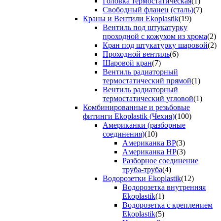
Головка термостатическая
(1)
Свободный фланец (сталь)
(7)
Краны и Вентили Ekoplastik
(19)
Вентиль под штукатурку
проходной с кожухом из хрома
(2)
Кран под штукатурку шаровой
(2)
Проходной вентиль
(6)
Шаровой кран
(7)
Вентиль радиаторный
термостатический прямой
(1)
Вентиль радиаторный
термостатический угловой
(1)
Комбинированные и резьбовые
фитинги Ekoplastik (Чехия)
(100)
Американки (разборные
соединения)
(10)
Американка ВР
(3)
Американка НР
(3)
Разборное соединение
труба-труба
(4)
Водорозетки Ekoplastik
(12)
Водорозетка внутренняя
Ekoplastik
(1)
Водорозетка с креплением
Ekoplastik
(5)