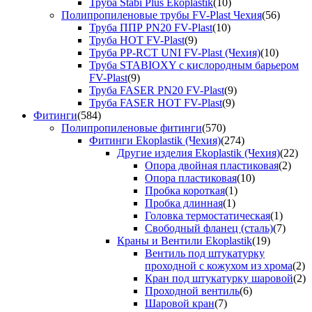
Труба Stabi Plus Ekoplastik
(10)
Полипропиленовые трубы FV-Plast Чехия
(56)
Труба ППР PN20 FV-Plast
(10)
Труба HOT FV-Plast
(9)
Труба PP-RCT UNI FV-Plast (Чехия)
(10)
Труба STABIOXY с кислородным барьером
FV-Plast
(9)
Труба FASER PN20 FV-Plast
(9)
Труба FASER HOT FV-Plast
(9)
Фитинги
(584)
Полипропиленовые фитинги
(570)
Фитинги Ekoplastik (Чехия)
(274)
Другие изделия Ekoplastik (Чехия)
(22)
Опора двойная пластиковая
(2)
Опора пластиковая
(10)
Пробка короткая
(1)
Пробка длинная
(1)
Головка термостатическая
(1)
Свободный фланец (сталь)
(7)
Краны и Вентили Ekoplastik
(19)
Вентиль под штукатурку
проходной с кожухом из хрома
(2)
Кран под штукатурку шаровой
(2)
Проходной вентиль
(6)
Шаровой кран
(7)