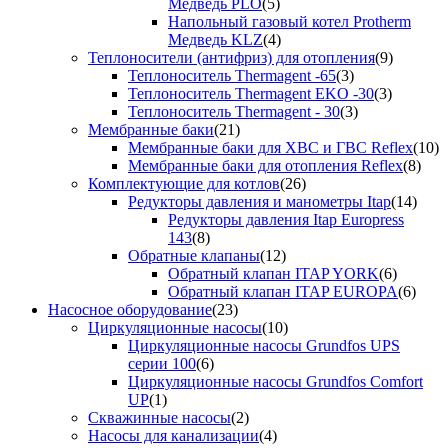
Медведь PLO
(5)
Напольный газовый котел Protherm
Медведь KLZ
(4)
Теплоносители (антифриз) для отопления
(9)
Теплоноситель Thermagent -65
(3)
Теплоноситель Thermagent EKO -30
(3)
Теплоноситель Thermagent - 30
(3)
Мембранные баки
(21)
Мембранные баки для ХВС и ГВС Reflex
(10)
Мембранные баки для отопления Reflex
(8)
Комплектующие для котлов
(26)
Редукторы давления и манометры Itap
(14)
Редукторы давления Itap Europress
143
(8)
Обратные клапаны
(12)
Обратный клапан ITAP YORK
(6)
Обратный клапан ITAP EUROPA
(6)
Насосное оборудование
(23)
Циркуляционные насосы
(10)
Циркуляционные насосы Grundfos UPS
серии 100
(6)
Циркуляционные насосы Grundfos Comfort
UP
(1)
Скважинные насосы
(2)
Насосы для канализации
(4)