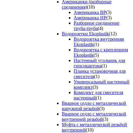
Американки (разборные
соединения)
(10)
Американка ВР
(3)
Американка НР
(3)
Разборное соединение
труба-труба
(4)
Водорозетки Ekoplastik
(12)
Водорозетка внутренняя
Ekoplastik
(1)
Водорозетка с креплением
Ekoplastik
(5)
Настенный угольник для
гипсокартона
(1)
Планка установочная для
смесителя
(1)
Универсальный настенный
комплект
(3)
Комплект для смесителя
настенный
(1)
Вварное седло с металлической
наружной резьбой
(3)
Вварное седло с металлической
внутренней резьбой
(3)
Муфта с металлической резьбой
внутренней
(10)