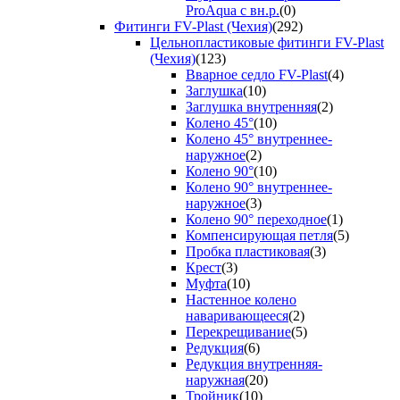
ProAqua с вн.р.
(0)
Фитинги FV-Plast (Чехия)
(292)
Цельнопластиковые фитинги FV-Plast
(Чехия)
(123)
Вварное седло FV-Plast
(4)
Заглушка
(10)
Заглушка внутренняя
(2)
Колено 45°
(10)
Колено 45° внутреннее-
наружное
(2)
Колено 90°
(10)
Колено 90° внутреннее-
наружное
(3)
Колено 90° переходное
(1)
Компенсирующая петля
(5)
Пробка пластиковая
(3)
Крест
(3)
Муфта
(10)
Настенное колено
наваривающееся
(2)
Перекрещивание
(5)
Редукция
(6)
Редукция внутренняя-
наружная
(20)
Тройник
(10)