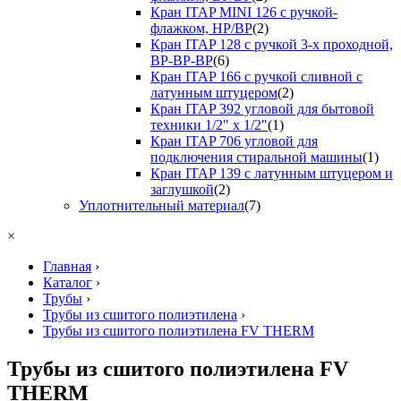
Кран ITAP MINI 126 с ручкой-
флажком, НР/ВР
(2)
Кран ITAP 128 с ручкой 3-х проходной,
ВР-ВР-ВР
(6)
Кран ITAP 166 с ручкой сливной с
латунным штуцером
(2)
Кран ITAP 392 угловой для бытовой
техники 1/2" х 1/2"
(1)
Кран ITAP 706 угловой для
подключения стиральной машины
(1)
Кран ITAP 139 с латунным штуцером и
заглушкой
(2)
Уплотнительный материал
(7)
×
Главная
›
Каталог
›
Трубы
›
Трубы из сшитого полиэтилена
›
Трубы из сшитого полиэтилена FV THERM
Трубы из сшитого полиэтилена FV
THERM