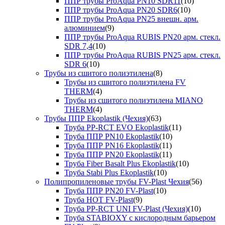
ППР трубы ProAqua PN10 SDR11
(10)
ППР трубы ProAqua PN20 SDR6
(10)
ППР трубы ProAqua PN25 внешн. арм.
алюминием
(9)
ППР трубы ProAqua RUBIS PN20 арм. стекл.
SDR 7,4
(10)
ППР трубы ProAqua RUBIS PN25 арм. стекл.
SDR 6
(10)
Трубы из сшитого полиэтилена
(8)
Трубы из сшитого полиэтилена FV
THERM
(4)
Трубы из сшитого полиэтилена MIANO
THERM
(4)
Трубы ППР Ekoplastik (Чехия)
(63)
Труба PP-RCT EVO Ekoplastik
(11)
Труба ППР PN10 Ekoplastik
(10)
Труба ППР PN16 Ekoplastik
(11)
Труба ППР PN20 Ekoplastik
(11)
Труба Fiber Basalt Plus Ekoplastik
(10)
Труба Stabi Plus Ekoplastik
(10)
Полипропиленовые трубы FV-Plast Чехия
(56)
Труба ППР PN20 FV-Plast
(10)
Труба HOT FV-Plast
(9)
Труба PP-RCT UNI FV-Plast (Чехия)
(10)
Труба STABIOXY с кислородным барьером