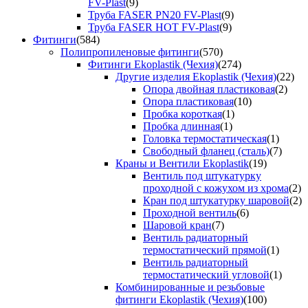
FV-Plast
(9)
Труба FASER PN20 FV-Plast
(9)
Труба FASER HOT FV-Plast
(9)
Фитинги
(584)
Полипропиленовые фитинги
(570)
Фитинги Ekoplastik (Чехия)
(274)
Другие изделия Ekoplastik (Чехия)
(22)
Опора двойная пластиковая
(2)
Опора пластиковая
(10)
Пробка короткая
(1)
Пробка длинная
(1)
Головка термостатическая
(1)
Свободный фланец (сталь)
(7)
Краны и Вентили Ekoplastik
(19)
Вентиль под штукатурку
проходной с кожухом из хрома
(2)
Кран под штукатурку шаровой
(2)
Проходной вентиль
(6)
Шаровой кран
(7)
Вентиль радиаторный
термостатический прямой
(1)
Вентиль радиаторный
термостатический угловой
(1)
Комбинированные и резьбовые
фитинги Ekoplastik (Чехия)
(100)