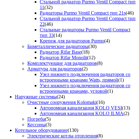
Стальной радиатор Purmo Ventil Compact тип
11
(32)
Радиаторы Purmo Ventil Compact тип 21s
(46)
Стальной радиатор Purmo Ventil Compact тип
22
(46)
Стальные радиаторы Purmo Ventil Compact
тип 33
(14)
Крепеж для радиаторов Purmo
(4)
Биметаллические радиаторы
(30)
Радиатор Rifar Base
(18)
Радиатор Rifar Monolit
(12)
Комплектующие для радиаторов
(8)
Арматура для радиаторов
(2)
Узел нижнего подключения радиаторов со
встроенными кранами Watts, прямой
(1)
Узел нижнего подключения радиаторов со
встроенными кранами, угловой
(1)
Наружные системы
(24)
Очистные сооружения Kolomaki
(16)
Автономная канализация KOLO VESI
(13)
Автономная канализация KOLO ILMA
(2)
Погреба
(5)
Кессоны
(3)
Котельное оборудование
(130)
Электрические котлы отопления
(8)