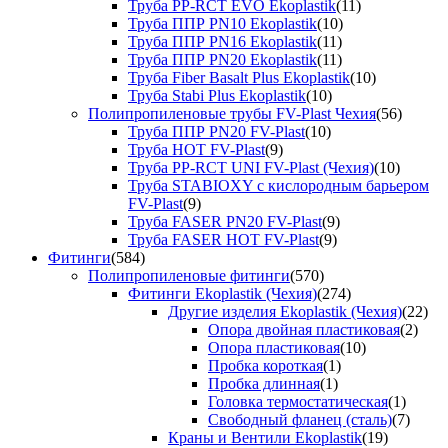
Труба PP-RCT EVO Ekoplastik
(11)
Труба ППР PN10 Ekoplastik
(10)
Труба ППР PN16 Ekoplastik
(11)
Труба ППР PN20 Ekoplastik
(11)
Труба Fiber Basalt Plus Ekoplastik
(10)
Труба Stabi Plus Ekoplastik
(10)
Полипропиленовые трубы FV-Plast Чехия
(56)
Труба ППР PN20 FV-Plast
(10)
Труба HOT FV-Plast
(9)
Труба PP-RCT UNI FV-Plast (Чехия)
(10)
Труба STABIOXY с кислородным барьером
FV-Plast
(9)
Труба FASER PN20 FV-Plast
(9)
Труба FASER HOT FV-Plast
(9)
Фитинги
(584)
Полипропиленовые фитинги
(570)
Фитинги Ekoplastik (Чехия)
(274)
Другие изделия Ekoplastik (Чехия)
(22)
Опора двойная пластиковая
(2)
Опора пластиковая
(10)
Пробка короткая
(1)
Пробка длинная
(1)
Головка термостатическая
(1)
Свободный фланец (сталь)
(7)
Краны и Вентили Ekoplastik
(19)