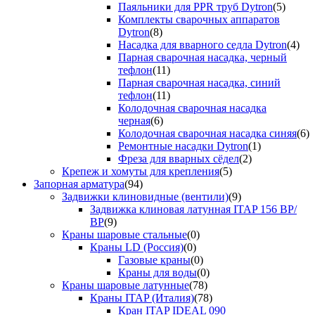
Паяльники для PPR труб Dytron
(5)
Комплекты сварочных аппаратов
Dytron
(8)
Насадка для вварного седла Dytron
(4)
Парная сварочная насадка, черный
тефлон
(11)
Парная сварочная насадка, синий
тефлон
(11)
Колодочная сварочная насадка
черная
(6)
Колодочная сварочная насадка синяя
(6)
Ремонтные насадки Dytron
(1)
Фреза для вварных сёдел
(2)
Крепеж и хомуты для крепления
(5)
Запорная арматура
(94)
Задвижки клиновидные (вентили)
(9)
Задвижка клиновая латунная ITAP 156 ВР/
ВР
(9)
Краны шаровые стальные
(0)
Краны LD (Россия)
(0)
Газовые краны
(0)
Краны для воды
(0)
Краны шаровые латунные
(78)
Краны ITAP (Италия)
(78)
Кран ITAP IDEAL 090