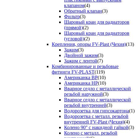
клапаном
(4)
Обратный клапан
(3)
Фильтр
(3)
Шаровый кран для радиаторов
(прямой)
(2)
Шаровый кран для радиаторов
(угловой)
(2)
Крепления, опоры FV-Plast (Чехия)
(13)
Зажим
(3)
Двойной зажим
(3)
Зажим с лентой
(7)
Комбинированные и резьбовые
фитинги FV-PLAST
(119)
Американка ВР
(10)
Американка НР
(10)
Вварное седло с металлической
резьбой наружной
(3)
Вварное седло с металлической
резьбой внутренней
(3)
Водорозетка для гипсокартона
(1)
Водорозетка с металл. резьбой
внутренней FV-Plast (Чехия)
(4)
Колено 90° с накидной гайкой
(3)
Колено с металл. резьбой