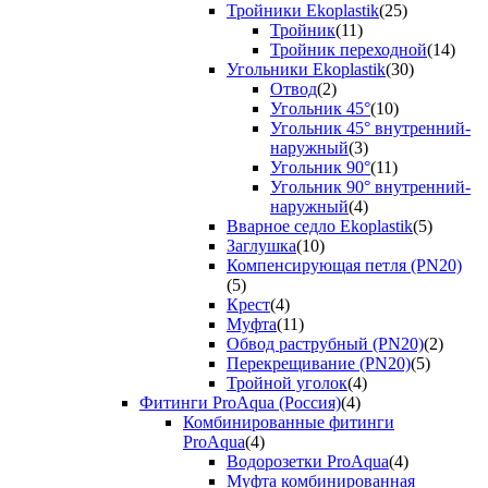
Тройники Ekoplastik
(25)
Тройник
(11)
Тройник переходной
(14)
Угольники Ekoplastik
(30)
Отвод
(2)
Угольник 45°
(10)
Угольник 45° внутренний-
наружный
(3)
Угольник 90°
(11)
Угольник 90° внутренний-
наружный
(4)
Вварное седло Ekoplastik
(5)
Заглушка
(10)
Компенсирующая петля (PN20)
(5)
Крест
(4)
Муфта
(11)
Обвод раструбный (PN20)
(2)
Перекрещивание (PN20)
(5)
Тройной уголок
(4)
Фитинги ProAqua (Россия)
(4)
Комбинированные фитинги
ProAqua
(4)
Водорозетки ProAqua
(4)
Муфта комбинированная