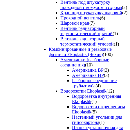
Вентиль под штукатурку
проходной с кожухом из хрома
(2)
Кран под штукатурку шаровой
(2)
Проходной вентиль
(6)
Шаровой кран
(7)
Вентиль радиаторный
термостатический прямой
(1)
Вентиль радиаторный
термостатический угловой
(1)
Комбинированные и резьбовые
фитинги Ekoplastik (Чехия)
(100)
Американки (разборные
соединения)
(10)
Американка ВР
(3)
Американка НР
(3)
Разборное соединение
труба-труба
(4)
Водорозетки Ekoplastik
(12)
Водорозетка внутренняя
Ekoplastik
(1)
Водорозетка с креплением
Ekoplastik
(5)
Настенный угольник для
гипсокартона
(1)
Планка установочная для