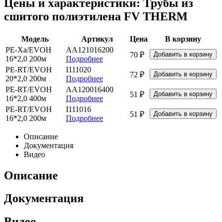
Цены и характеристики: Трубы из
сшитого полиэтилена FV THERM
Модель
Артикул
Цена
В корзину
PE-Xa/EVOH
AA121016200
70 ₽
16*2,0 200м
Подробнее
PE-RT/EVOH
I111020
72 ₽
20*2,0 200м
Подробнее
PE-RT/EVOH
AA120016400
51 ₽
16*2,0 400м
Подробнее
PE-RT/EVOH
I111016
51 ₽
16*2,0 200м
Подробнее
Описание
Документация
Видео
Описание
Документация
Видео