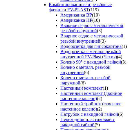
Комбинированные и резьбовые
фитинги FV-PLAST
(119)
Американка ВР
(10)
Американка НР
(10)
Вварное седло с металлической
резьбой наружной
(3)
Вварное седло с металлической
резьбой внутренней
(3)
Водорозетка для гипсокартона
(1)
Водорозетка с металл. резьбой
внутренней FV-Plast (Чехия)
(4)
Колено 90° с накидной гайкой
(3)
Колено с металл. резьбой
внутренней
(6)
Колено с металл. резьбой
наружной
(6)
Настенный комплект
(1)
Настенный комплект (двойное
настенное колено)
(2)
Настенный тройник (сквозное
настенное колено)
(2)
Патрубок с накидной гайкой
(6)
Переходник пластиковый с
накидной гайкой
(5)
Переходник евроконус с