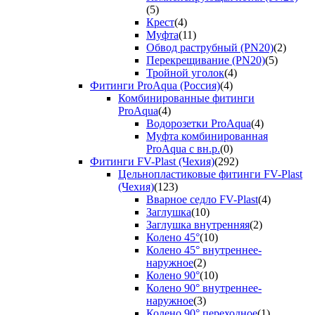
(5)
Крест
(4)
Муфта
(11)
Обвод раструбный (PN20)
(2)
Перекрещивание (PN20)
(5)
Тройной уголок
(4)
Фитинги ProAqua (Россия)
(4)
Комбинированные фитинги
ProAqua
(4)
Водорозетки ProAqua
(4)
Муфта комбинированная
ProAqua с вн.р.
(0)
Фитинги FV-Plast (Чехия)
(292)
Цельнопластиковые фитинги FV-Plast
(Чехия)
(123)
Вварное седло FV-Plast
(4)
Заглушка
(10)
Заглушка внутренняя
(2)
Колено 45°
(10)
Колено 45° внутреннее-
наружное
(2)
Колено 90°
(10)
Колено 90° внутреннее-
наружное
(3)
Колено 90° переходное
(1)