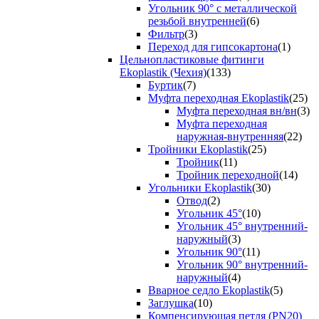
Угольник 90° с металлической
резьбой внутренней
(6)
Фильтр
(3)
Переход для гипсокартона
(1)
Цельнопластиковые фитинги
Ekoplastik (Чехия)
(133)
Буртик
(7)
Муфта переходная Ekoplastik
(25)
Муфта переходная вн/вн
(3)
Муфта переходная
наружная-внутренняя
(22)
Тройники Ekoplastik
(25)
Тройник
(11)
Тройник переходной
(14)
Угольники Ekoplastik
(30)
Отвод
(2)
Угольник 45°
(10)
Угольник 45° внутренний-
наружный
(3)
Угольник 90°
(11)
Угольник 90° внутренний-
наружный
(4)
Вварное седло Ekoplastik
(5)
Заглушка
(10)
Компенсирующая петля (PN20)