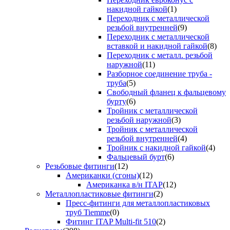
накидной гайкой
(1)
Переходник с металлической
резьбой внутренней
(9)
Переходник с металлической
вставкой и накидной гайкой
(8)
Переходник с металл. резьбой
наружной
(11)
Разборное соединение труба -
труба
(5)
Свободный фланец к фальцевому
бурту
(6)
Тройник с металлической
резьбой наружной
(3)
Тройник с металлической
резьбой внутренней
(4)
Тройник с накидной гайкой
(4)
Фальцевый бурт
(6)
Резьбовые фитинги
(12)
Американки (сгоны)
(12)
Американка в/н ITAP
(12)
Металлопластиковые фитинги
(2)
Пресс-фитинги для металлопластиковых
труб Tiemme
(0)
Фитинг ITAP Multi-fit 510
(2)