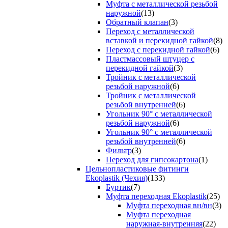
Муфта с металлической резьбой
наружной
(13)
Обратный клапан
(3)
Переход с металлической
вставкой и перекидной гайкой
(8)
Переход с перекидной гайкой
(6)
Пластмассовый штуцер с
перекидной гайкой
(3)
Тройник с металлической
резьбой наружной
(6)
Тройник с металлической
резьбой внутренней
(6)
Угольник 90° с металлической
резьбой наружной
(6)
Угольник 90° с металлической
резьбой внутренней
(6)
Фильтр
(3)
Переход для гипсокартона
(1)
Цельнопластиковые фитинги
Ekoplastik (Чехия)
(133)
Буртик
(7)
Муфта переходная Ekoplastik
(25)
Муфта переходная вн/вн
(3)
Муфта переходная
наружная-внутренняя
(22)