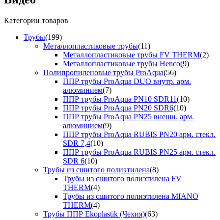
Категории товаров
Трубы
(199)
Металлопластиковые трубы
(11)
Металлопластиковые трубы FV THERM
(2)
Металлопластиковые трубы Henco
(9)
Полипропиленовые трубы ProAqua
(56)
ППР трубы ProAqua DUO внутр. арм.
алюминием
(7)
ППР трубы ProAqua PN10 SDR11
(10)
ППР трубы ProAqua PN20 SDR6
(10)
ППР трубы ProAqua PN25 внешн. арм.
алюминием
(9)
ППР трубы ProAqua RUBIS PN20 арм. стекл.
SDR 7,4
(10)
ППР трубы ProAqua RUBIS PN25 арм. стекл.
SDR 6
(10)
Трубы из сшитого полиэтилена
(8)
Трубы из сшитого полиэтилена FV
THERM
(4)
Трубы из сшитого полиэтилена MIANO
THERM
(4)
Трубы ППР Ekoplastik (Чехия)
(63)