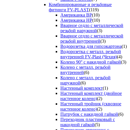
Комбинированные и резьбовые
фитинги FV-PLAST
(119)
Американка ВР
(10)
Американка НР
(10)
Вварное седло с металлической
резьбой наружной
(3)
Вварное седло с металлической
резьбой внутренней
(3)
Водорозетка для гипсокартона
(1)
Водорозетка с металл. резьбой
внутренней FV-Plast (Чехия)
(4)
Колено 90° с накидной гайкой
(3)
Колено с металл. резьбой
внутренней
(6)
Колено с металл. резьбой
наружной
(6)
Настенный комплект
(1)
Настенный комплект (двойное
настенное колено)
(2)
Настенный тройник (сквозное
настенное колено)
(2)
Патрубок с накидной гайкой
(6)
Переходник пластиковый с
накидной гайкой
(5)
Переходник евроконус с