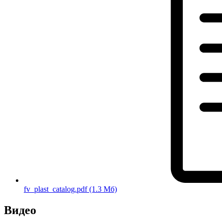
fv_plast_catalog.pdf
(1.3 Мб)
Видео