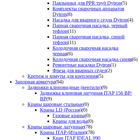
Паяльники для PPR труб Dytron
(5)
Комплекты сварочных аппаратов
Dytron
(8)
Насадка для вварного седла Dytron
(4)
Парная сварочная насадка, черный
тефлон
(11)
Парная сварочная насадка, синий
тефлон
(11)
Колодочная сварочная насадка
черная
(6)
Колодочная сварочная насадка синяя
(6)
Ремонтные насадки Dytron
(1)
Фреза для вварных сёдел
(2)
Крепеж и хомуты для крепления
(5)
Запорная арматура
(94)
Задвижки клиновидные (вентили)
(9)
Задвижка клиновая латунная ITAP 156 ВР/
ВР
(9)
Краны шаровые стальные
(0)
Краны LD (Россия)
(0)
Газовые краны
(0)
Краны для воды
(0)
Краны шаровые латунные
(78)
Краны ITAP (Италия)
(78)
Кран ITAP IDEAL 090