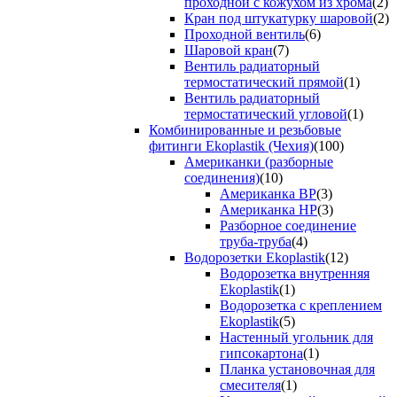
проходной с кожухом из хрома
(2)
Кран под штукатурку шаровой
(2)
Проходной вентиль
(6)
Шаровой кран
(7)
Вентиль радиаторный
термостатический прямой
(1)
Вентиль радиаторный
термостатический угловой
(1)
Комбинированные и резьбовые
фитинги Ekoplastik (Чехия)
(100)
Американки (разборные
соединения)
(10)
Американка ВР
(3)
Американка НР
(3)
Разборное соединение
труба-труба
(4)
Водорозетки Ekoplastik
(12)
Водорозетка внутренняя
Ekoplastik
(1)
Водорозетка с креплением
Ekoplastik
(5)
Настенный угольник для
гипсокартона
(1)
Планка установочная для
смесителя
(1)