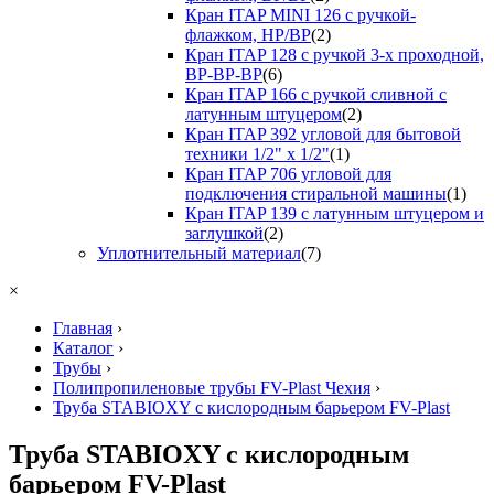
Кран ITAP MINI 126 с ручкой-
флажком, НР/ВР
(2)
Кран ITAP 128 с ручкой 3-х проходной,
ВР-ВР-ВР
(6)
Кран ITAP 166 с ручкой сливной с
латунным штуцером
(2)
Кран ITAP 392 угловой для бытовой
техники 1/2" х 1/2"
(1)
Кран ITAP 706 угловой для
подключения стиральной машины
(1)
Кран ITAP 139 с латунным штуцером и
заглушкой
(2)
Уплотнительный материал
(7)
×
Главная
›
Каталог
›
Трубы
›
Полипропиленовые трубы FV-Plast Чехия
›
Труба STABIOXY с кислородным барьером FV-Plast
Труба STABIOXY с кислородным
барьером FV-Plast