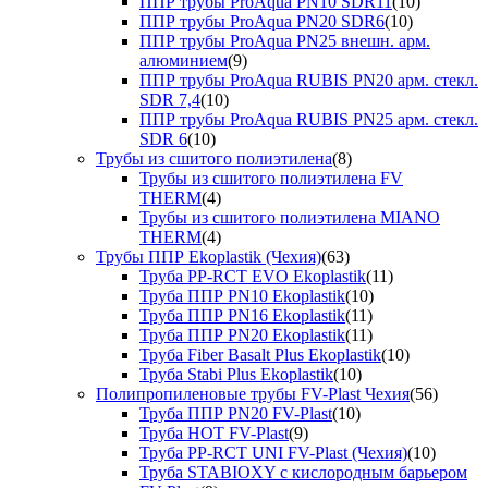
ППР трубы ProAqua PN10 SDR11
(10)
ППР трубы ProAqua PN20 SDR6
(10)
ППР трубы ProAqua PN25 внешн. арм.
алюминием
(9)
ППР трубы ProAqua RUBIS PN20 арм. стекл.
SDR 7,4
(10)
ППР трубы ProAqua RUBIS PN25 арм. стекл.
SDR 6
(10)
Трубы из сшитого полиэтилена
(8)
Трубы из сшитого полиэтилена FV
THERM
(4)
Трубы из сшитого полиэтилена MIANO
THERM
(4)
Трубы ППР Ekoplastik (Чехия)
(63)
Труба PP-RCT EVO Ekoplastik
(11)
Труба ППР PN10 Ekoplastik
(10)
Труба ППР PN16 Ekoplastik
(11)
Труба ППР PN20 Ekoplastik
(11)
Труба Fiber Basalt Plus Ekoplastik
(10)
Труба Stabi Plus Ekoplastik
(10)
Полипропиленовые трубы FV-Plast Чехия
(56)
Труба ППР PN20 FV-Plast
(10)
Труба HOT FV-Plast
(9)
Труба PP-RCT UNI FV-Plast (Чехия)
(10)
Труба STABIOXY с кислородным барьером