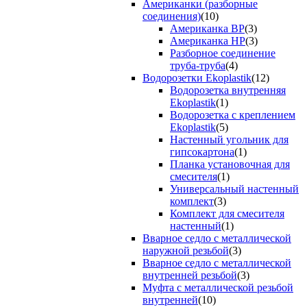
Американки (разборные
соединения)
(10)
Американка ВР
(3)
Американка НР
(3)
Разборное соединение
труба-труба
(4)
Водорозетки Ekoplastik
(12)
Водорозетка внутренняя
Ekoplastik
(1)
Водорозетка с креплением
Ekoplastik
(5)
Настенный угольник для
гипсокартона
(1)
Планка установочная для
смесителя
(1)
Универсальный настенный
комплект
(3)
Комплект для смесителя
настенный
(1)
Вварное седло с металлической
наружной резьбой
(3)
Вварное седло с металлической
внутренней резьбой
(3)
Муфта с металлической резьбой
внутренней
(10)