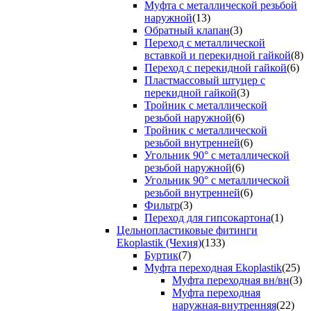
Муфта с металлической резьбой
наружной
(13)
Обратный клапан
(3)
Переход с металлической
вставкой и перекидной гайкой
(8)
Переход с перекидной гайкой
(6)
Пластмассовый штуцер с
перекидной гайкой
(3)
Тройник с металлической
резьбой наружной
(6)
Тройник с металлической
резьбой внутренней
(6)
Угольник 90° с металлической
резьбой наружной
(6)
Угольник 90° с металлической
резьбой внутренней
(6)
Фильтр
(3)
Переход для гипсокартона
(1)
Цельнопластиковые фитинги
Ekoplastik (Чехия)
(133)
Буртик
(7)
Муфта переходная Ekoplastik
(25)
Муфта переходная вн/вн
(3)
Муфта переходная
наружная-внутренняя
(22)