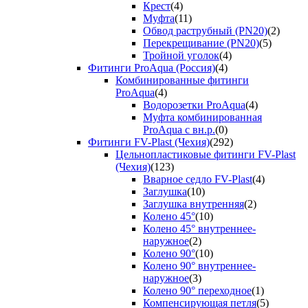
Крест
(4)
Муфта
(11)
Обвод раструбный (PN20)
(2)
Перекрещивание (PN20)
(5)
Тройной уголок
(4)
Фитинги ProAqua (Россия)
(4)
Комбинированные фитинги
ProAqua
(4)
Водорозетки ProAqua
(4)
Муфта комбинированная
ProAqua с вн.р.
(0)
Фитинги FV-Plast (Чехия)
(292)
Цельнопластиковые фитинги FV-Plast
(Чехия)
(123)
Вварное седло FV-Plast
(4)
Заглушка
(10)
Заглушка внутренняя
(2)
Колено 45°
(10)
Колено 45° внутреннее-
наружное
(2)
Колено 90°
(10)
Колено 90° внутреннее-
наружное
(3)
Колено 90° переходное
(1)
Компенсирующая петля
(5)