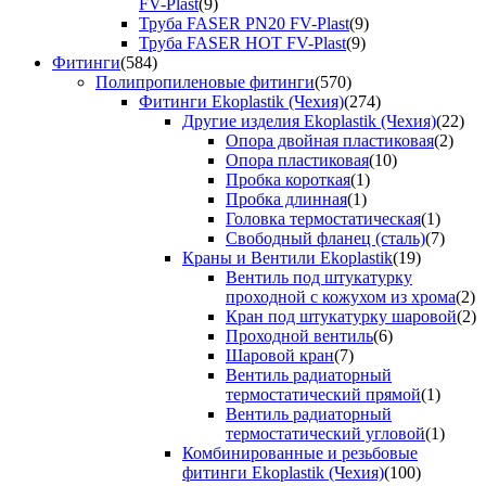
FV-Plast
(9)
Труба FASER PN20 FV-Plast
(9)
Труба FASER HOT FV-Plast
(9)
Фитинги
(584)
Полипропиленовые фитинги
(570)
Фитинги Ekoplastik (Чехия)
(274)
Другие изделия Ekoplastik (Чехия)
(22)
Опора двойная пластиковая
(2)
Опора пластиковая
(10)
Пробка короткая
(1)
Пробка длинная
(1)
Головка термостатическая
(1)
Свободный фланец (сталь)
(7)
Краны и Вентили Ekoplastik
(19)
Вентиль под штукатурку
проходной с кожухом из хрома
(2)
Кран под штукатурку шаровой
(2)
Проходной вентиль
(6)
Шаровой кран
(7)
Вентиль радиаторный
термостатический прямой
(1)
Вентиль радиаторный
термостатический угловой
(1)
Комбинированные и резьбовые
фитинги Ekoplastik (Чехия)
(100)