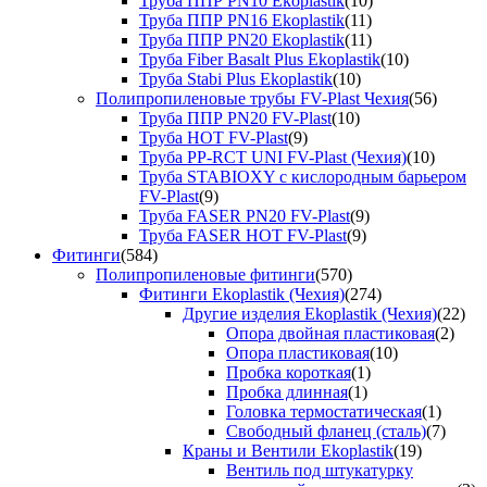
Труба ППР PN10 Ekoplastik
(10)
Труба ППР PN16 Ekoplastik
(11)
Труба ППР PN20 Ekoplastik
(11)
Труба Fiber Basalt Plus Ekoplastik
(10)
Труба Stabi Plus Ekoplastik
(10)
Полипропиленовые трубы FV-Plast Чехия
(56)
Труба ППР PN20 FV-Plast
(10)
Труба HOT FV-Plast
(9)
Труба PP-RCT UNI FV-Plast (Чехия)
(10)
Труба STABIOXY с кислородным барьером
FV-Plast
(9)
Труба FASER PN20 FV-Plast
(9)
Труба FASER HOT FV-Plast
(9)
Фитинги
(584)
Полипропиленовые фитинги
(570)
Фитинги Ekoplastik (Чехия)
(274)
Другие изделия Ekoplastik (Чехия)
(22)
Опора двойная пластиковая
(2)
Опора пластиковая
(10)
Пробка короткая
(1)
Пробка длинная
(1)
Головка термостатическая
(1)
Свободный фланец (сталь)
(7)
Краны и Вентили Ekoplastik
(19)
Вентиль под штукатурку