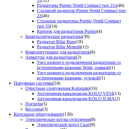
11
(32)
Радиаторы Purmo Ventil Compact тип 21s
(46)
Стальной радиатор Purmo Ventil Compact тип
22
(46)
Стальные радиаторы Purmo Ventil Compact
тип 33
(14)
Крепеж для радиаторов Purmo
(4)
Биметаллические радиаторы
(30)
Радиатор Rifar Base
(18)
Радиатор Rifar Monolit
(12)
Комплектующие для радиаторов
(8)
Арматура для радиаторов
(2)
Узел нижнего подключения радиаторов со
встроенными кранами Watts, прямой
(1)
Узел нижнего подключения радиаторов со
встроенными кранами, угловой
(1)
Наружные системы
(24)
Очистные сооружения Kolomaki
(16)
Автономная канализация KOLO VESI
(13)
Автономная канализация KOLO ILMA
(2)
Погреба
(5)
Кессоны
(3)
Котельное оборудование
(130)
Электрические котлы отопления
(8)
Электрический котел Скат
(8)