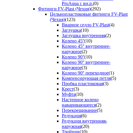
ProAqua с вн.р.
(0)
Фитинги FV-Plast (Чехия)
(292)
Цельнопластиковые фитинги FV-Plast
(Чехия)
(123)
Вварное седло FV-Plast
(4)
Заглушка
(10)
Заглушка внутренняя
(2)
Колено 45°
(10)
Колено 45° внутреннее-
наружное
(2)
Колено 90°
(10)
Колено 90° внутреннее-
наружное
(3)
Колено 90° переходное
(1)
Компенсирующая петля
(5)
Пробка пластиковая
(3)
Крест
(3)
Муфта
(10)
Настенное колено
наваривающееся
(2)
Перекрещивание
(5)
Редукция
(6)
Редукция внутренняя-
наружная
(20)
Тройник
(10)