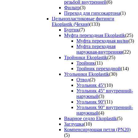
резьбой внутренней
(6)
Фильтр
(3)
Переход для гипсокартона
(1)
Цельнопластиковые фитинги
Ekoplastik (Чехия)
(133)
Буртик
(7)
Муфта переходная Ekoplastik
(25)
Муфта переходная вн/вн
(3)
Муфта переходная
наружная-внутренняя
(22)
Тройники Ekoplastik
(25)
Тройник
(11)
Тройник переходной
(14)
Угольники Ekoplastik
(30)
Отвод
(2)
Угольник 45°
(10)
Угольник 45° внутренний-
наружный
(3)
Угольник 90°
(11)
Угольник 90° внутренний-
наружный
(4)
Вварное седло Ekoplastik
(5)
Заглушка
(10)
Компенсирующая петля (PN20)
(5)