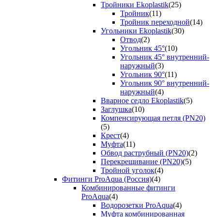
Тройники Ekoplastik
(25)
Тройник
(11)
Тройник переходной
(14)
Угольники Ekoplastik
(30)
Отвод
(2)
Угольник 45°
(10)
Угольник 45° внутренний-
наружный
(3)
Угольник 90°
(11)
Угольник 90° внутренний-
наружный
(4)
Вварное седло Ekoplastik
(5)
Заглушка
(10)
Компенсирующая петля (PN20)
(5)
Крест
(4)
Муфта
(11)
Обвод раструбный (PN20)
(2)
Перекрещивание (PN20)
(5)
Тройной уголок
(4)
Фитинги ProAqua (Россия)
(4)
Комбинированные фитинги
ProAqua
(4)
Водорозетки ProAqua
(4)
Муфта комбинированная