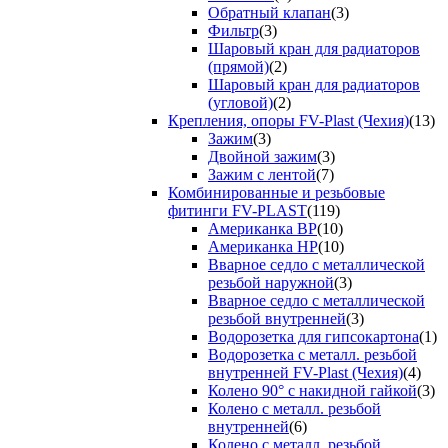
Обратный клапан
(3)
Фильтр
(3)
Шаровый кран для радиаторов
(прямой)
(2)
Шаровый кран для радиаторов
(угловой)
(2)
Крепления, опоры FV-Plast (Чехия)
(13)
Зажим
(3)
Двойной зажим
(3)
Зажим с лентой
(7)
Комбинированные и резьбовые
фитинги FV-PLAST
(119)
Американка ВР
(10)
Американка НР
(10)
Вварное седло с металлической
резьбой наружной
(3)
Вварное седло с металлической
резьбой внутренней
(3)
Водорозетка для гипсокартона
(1)
Водорозетка с металл. резьбой
внутренней FV-Plast (Чехия)
(4)
Колено 90° с накидной гайкой
(3)
Колено с металл. резьбой
внутренней
(6)
Колено с металл. резьбой