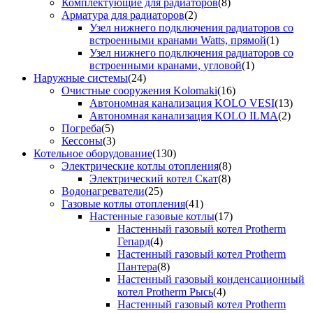
Комплектующие для радиаторов
(8)
Арматура для радиаторов
(2)
Узел нижнего подключения радиаторов со
встроенными кранами Watts, прямой
(1)
Узел нижнего подключения радиаторов со
встроенными кранами, угловой
(1)
Наружные системы
(24)
Очистные сооружения Kolomaki
(16)
Автономная канализация KOLO VESI
(13)
Автономная канализация KOLO ILMA
(2)
Погреба
(5)
Кессоны
(3)
Котельное оборудование
(130)
Электрические котлы отопления
(8)
Электрический котел Скат
(8)
Водонагреватели
(25)
Газовые котлы отопления
(41)
Настенные газовые котлы
(17)
Настенный газовый котел Protherm
Гепард
(4)
Настенный газовый котел Protherm
Пантера
(8)
Настенный газовый конденсационный
котел Protherm Рысь
(4)
Настенный газовый котел Protherm