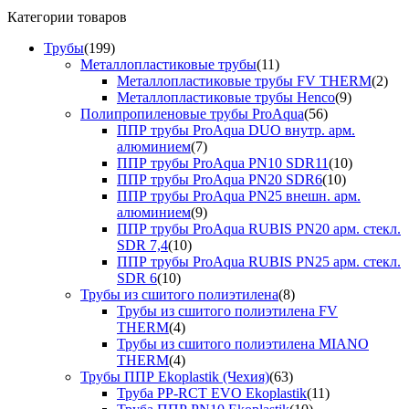
Категории товаров
Трубы
(199)
Металлопластиковые трубы
(11)
Металлопластиковые трубы FV THERM
(2)
Металлопластиковые трубы Henco
(9)
Полипропиленовые трубы ProAqua
(56)
ППР трубы ProAqua DUO внутр. арм.
алюминием
(7)
ППР трубы ProAqua PN10 SDR11
(10)
ППР трубы ProAqua PN20 SDR6
(10)
ППР трубы ProAqua PN25 внешн. арм.
алюминием
(9)
ППР трубы ProAqua RUBIS PN20 арм. стекл.
SDR 7,4
(10)
ППР трубы ProAqua RUBIS PN25 арм. стекл.
SDR 6
(10)
Трубы из сшитого полиэтилена
(8)
Трубы из сшитого полиэтилена FV
THERM
(4)
Трубы из сшитого полиэтилена MIANO
THERM
(4)
Трубы ППР Ekoplastik (Чехия)
(63)
Труба PP-RCT EVO Ekoplastik
(11)