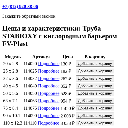
+7 (812) 920-38-06
Закажите обратный звонок
Цены и характеристики: Труба
STABIOXY с кислородным барьером
FV-Plast
Модель
Артикул
Цена
В корзину
20 x 2.8
114020
Подробнее
130 ₽
25 x 2.8
114025
Подробнее
182 ₽
32 x 3.6
114032
Подробнее
262 ₽
40 x 4.5
114040
Подробнее
352 ₽
50 x 5.6
114050
Подробнее
528 ₽
63 x 7.1
114063
Подробнее
954 ₽
75 x 8.4
114075
Подробнее
1 450 ₽
90 x 10.1
114090
Подробнее
2 008 ₽
110 x 12.3
114110
Подробнее
3 033 ₽