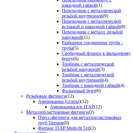
накидной гайкой
(1)
Переходник с металлической
резьбой внутренней
(9)
Переходник с металлической
вставкой и накидной гайкой
(8)
Переходник с металл. резьбой
наружной
(11)
Разборное соединение труба -
труба
(5)
Свободный фланец к фальцевому
бурту
(6)
Тройник с металлической
резьбой наружной
(3)
Тройник с металлической
резьбой внутренней
(4)
Тройник с накидной гайкой
(4)
Фальцевый бурт
(6)
Резьбовые фитинги
(12)
Американки (сгоны)
(12)
Американка в/н ITAP
(12)
Металлопластиковые фитинги
(2)
Пресс-фитинги для металлопластиковых
труб Tiemme
(0)
Фитинг ITAP Multi-fit 510
(2)