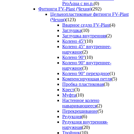
ProAqua с вн.р.
(0)
Фитинги FV-Plast (Чехия)
(292)
Цельнопластиковые фитинги FV-Plast
(Чехия)
(123)
Вварное седло FV-Plast
(4)
Заглушка
(10)
Заглушка внутренняя
(2)
Колено 45°
(10)
Колено 45° внутреннее-
наружное
(2)
Колено 90°
(10)
Колено 90° внутреннее-
наружное
(3)
Колено 90° переходное
(1)
Компенсирующая петля
(5)
Пробка пластиковая
(3)
Крест
(3)
Муфта
(10)
Настенное колено
наваривающееся
(2)
Перекрещивание
(5)
Редукция
(6)
Редукция внутренняя-
наружная
(20)
Тройник
(10)