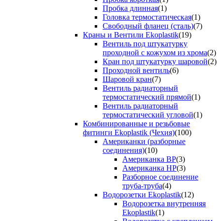
Пробка длинная
(1)
Головка термостатическая
(1)
Свободный фланец (сталь)
(7)
Краны и Вентили Ekoplastik
(19)
Вентиль под штукатурку
проходной с кожухом из хрома
(2)
Кран под штукатурку шаровой
(2)
Проходной вентиль
(6)
Шаровой кран
(7)
Вентиль радиаторный
термостатический прямой
(1)
Вентиль радиаторный
термостатический угловой
(1)
Комбинированные и резьбовые
фитинги Ekoplastik (Чехия)
(100)
Американки (разборные
соединения)
(10)
Американка ВР
(3)
Американка НР
(3)
Разборное соединение
труба-труба
(4)
Водорозетки Ekoplastik
(12)
Водорозетка внутренняя
Ekoplastik
(1)