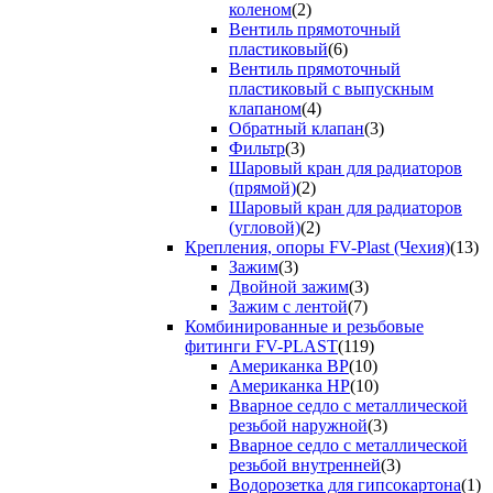
коленом
(2)
Вентиль прямоточный
пластиковый
(6)
Вентиль прямоточный
пластиковый с выпускным
клапаном
(4)
Обратный клапан
(3)
Фильтр
(3)
Шаровый кран для радиаторов
(прямой)
(2)
Шаровый кран для радиаторов
(угловой)
(2)
Крепления, опоры FV-Plast (Чехия)
(13)
Зажим
(3)
Двойной зажим
(3)
Зажим с лентой
(7)
Комбинированные и резьбовые
фитинги FV-PLAST
(119)
Американка ВР
(10)
Американка НР
(10)
Вварное седло с металлической
резьбой наружной
(3)
Вварное седло с металлической
резьбой внутренней
(3)
Водорозетка для гипсокартона
(1)