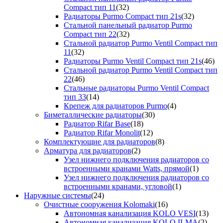
Compact тип 11
(32)
Радиаторы Purmo Compact тип 21s
(32)
Стальной панельный радиатор Purmo
Compact тип 22
(32)
Стальной радиатор Purmo Ventil Compact тип
11
(32)
Радиаторы Purmo Ventil Compact тип 21s
(46)
Стальной радиатор Purmo Ventil Compact тип
22
(46)
Стальные радиаторы Purmo Ventil Compact
тип 33
(14)
Крепеж для радиаторов Purmo
(4)
Биметаллические радиаторы
(30)
Радиатор Rifar Base
(18)
Радиатор Rifar Monolit
(12)
Комплектующие для радиаторов
(8)
Арматура для радиаторов
(2)
Узел нижнего подключения радиаторов со
встроенными кранами Watts, прямой
(1)
Узел нижнего подключения радиаторов со
встроенными кранами, угловой
(1)
Наружные системы
(24)
Очистные сооружения Kolomaki
(16)
Автономная канализация KOLO VESI
(13)
Автономная канализация KOLO ILMA
(2)