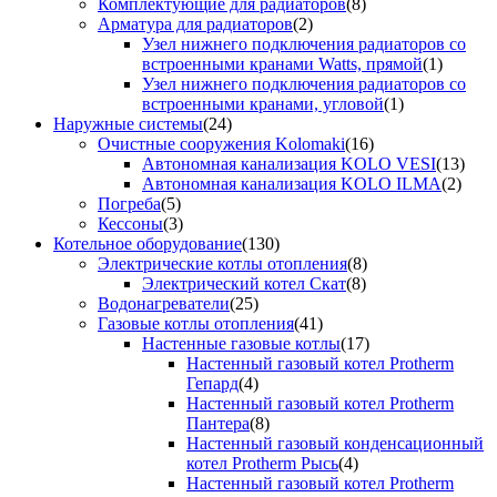
Комплектующие для радиаторов
(8)
Арматура для радиаторов
(2)
Узел нижнего подключения радиаторов со
встроенными кранами Watts, прямой
(1)
Узел нижнего подключения радиаторов со
встроенными кранами, угловой
(1)
Наружные системы
(24)
Очистные сооружения Kolomaki
(16)
Автономная канализация KOLO VESI
(13)
Автономная канализация KOLO ILMA
(2)
Погреба
(5)
Кессоны
(3)
Котельное оборудование
(130)
Электрические котлы отопления
(8)
Электрический котел Скат
(8)
Водонагреватели
(25)
Газовые котлы отопления
(41)
Настенные газовые котлы
(17)
Настенный газовый котел Protherm
Гепард
(4)
Настенный газовый котел Protherm
Пантера
(8)
Настенный газовый конденсационный
котел Protherm Рысь
(4)
Настенный газовый котел Protherm