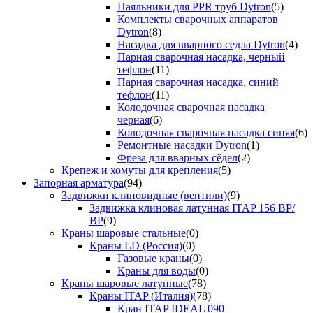
Паяльники для PPR труб Dytron
(5)
Комплекты сварочных аппаратов
Dytron
(8)
Насадка для вварного седла Dytron
(4)
Парная сварочная насадка, черный
тефлон
(11)
Парная сварочная насадка, синий
тефлон
(11)
Колодочная сварочная насадка
черная
(6)
Колодочная сварочная насадка синяя
(6)
Ремонтные насадки Dytron
(1)
Фреза для вварных сёдел
(2)
Крепеж и хомуты для крепления
(5)
Запорная арматура
(94)
Задвижки клиновидные (вентили)
(9)
Задвижка клиновая латунная ITAP 156 ВР/
ВР
(9)
Краны шаровые стальные
(0)
Краны LD (Россия)
(0)
Газовые краны
(0)
Краны для воды
(0)
Краны шаровые латунные
(78)
Краны ITAP (Италия)
(78)
Кран ITAP IDEAL 090