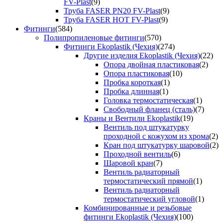
FV-Plast
(9)
Труба FASER PN20 FV-Plast
(9)
Труба FASER HOT FV-Plast
(9)
Фитинги
(584)
Полипропиленовые фитинги
(570)
Фитинги Ekoplastik (Чехия)
(274)
Другие изделия Ekoplastik (Чехия)
(22)
Опора двойная пластиковая
(2)
Опора пластиковая
(10)
Пробка короткая
(1)
Пробка длинная
(1)
Головка термостатическая
(1)
Свободный фланец (сталь)
(7)
Краны и Вентили Ekoplastik
(19)
Вентиль под штукатурку
проходной с кожухом из хрома
(2)
Кран под штукатурку шаровой
(2)
Проходной вентиль
(6)
Шаровой кран
(7)
Вентиль радиаторный
термостатический прямой
(1)
Вентиль радиаторный
термостатический угловой
(1)
Комбинированные и резьбовые
фитинги Ekoplastik (Чехия)
(100)