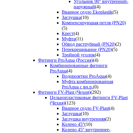
Угольник 90° внутренний-
наружный
(4)
Вварное седло Ekoplastik
(5)
Заглушка
(10)
Компенсирующая петля (PN20)
(5)
Крест
(4)
Муфта
(11)
Обвод раструбный (PN20)
(2)
Перекрещивание (PN20)
(5)
Тройной уголок
(4)
Фитинги ProAqua (Россия)
(4)
Комбинированные фитинги
ProAqua
(4)
Водорозетки ProAqua
(4)
Муфта комбинированная
ProAqua с вн.р.
(0)
Фитинги FV-Plast (Чехия)
(292)
Цельнопластиковые фитинги FV-Plast
(Чехия)
(123)
Вварное седло FV-Plast
(4)
Заглушка
(10)
Заглушка внутренняя
(2)
Колено 45°
(10)
Колено 45° внутреннее-