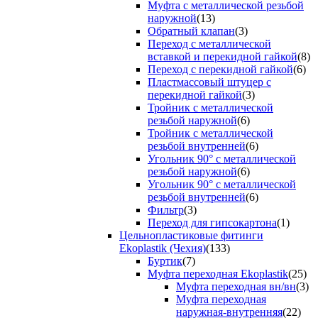
Муфта с металлической резьбой
наружной
(13)
Обратный клапан
(3)
Переход с металлической
вставкой и перекидной гайкой
(8)
Переход с перекидной гайкой
(6)
Пластмассовый штуцер с
перекидной гайкой
(3)
Тройник с металлической
резьбой наружной
(6)
Тройник с металлической
резьбой внутренней
(6)
Угольник 90° с металлической
резьбой наружной
(6)
Угольник 90° с металлической
резьбой внутренней
(6)
Фильтр
(3)
Переход для гипсокартона
(1)
Цельнопластиковые фитинги
Ekoplastik (Чехия)
(133)
Буртик
(7)
Муфта переходная Ekoplastik
(25)
Муфта переходная вн/вн
(3)
Муфта переходная
наружная-внутренняя
(22)