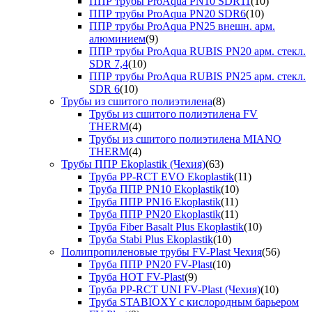
ППР трубы ProAqua PN10 SDR11
(10)
ППР трубы ProAqua PN20 SDR6
(10)
ППР трубы ProAqua PN25 внешн. арм.
алюминием
(9)
ППР трубы ProAqua RUBIS PN20 арм. стекл.
SDR 7,4
(10)
ППР трубы ProAqua RUBIS PN25 арм. стекл.
SDR 6
(10)
Трубы из сшитого полиэтилена
(8)
Трубы из сшитого полиэтилена FV
THERM
(4)
Трубы из сшитого полиэтилена MIANO
THERM
(4)
Трубы ППР Ekoplastik (Чехия)
(63)
Труба PP-RCT EVO Ekoplastik
(11)
Труба ППР PN10 Ekoplastik
(10)
Труба ППР PN16 Ekoplastik
(11)
Труба ППР PN20 Ekoplastik
(11)
Труба Fiber Basalt Plus Ekoplastik
(10)
Труба Stabi Plus Ekoplastik
(10)
Полипропиленовые трубы FV-Plast Чехия
(56)
Труба ППР PN20 FV-Plast
(10)
Труба HOT FV-Plast
(9)
Труба PP-RCT UNI FV-Plast (Чехия)
(10)
Труба STABIOXY с кислородным барьером