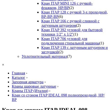
Кран ITAP MINI 126 с ручкой-
флажком, НР/ВР
(2)
Кран ITAP 128 с ручкой 3-х проходной,
ВР-ВР-ВР
(6)
Кран ITAP 166 с ручкой сливной с
латунным штуцером
(2)
Кран ITAP 392 угловой для бытовой
техники 1/2" х 1/2"
(1)
Кран ITAP 706 угловой для
подключения стиральной машины
(1)
Кран ITAP 139 с латунным штуцером и
заглушкой
(2)
Уплотнительный материал
(7)
×
Главная
›
Каталог
›
Запорная арматура
›
Краны шаровые латунные
›
Краны ITAP (Италия)
›
Кран со сгоном ITAP IDEAL 098 полнопроходной, НР/
ВР
Кран со сгоном ITAP IDEAL 098