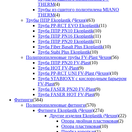
THERM
(4)
Трубы из сшитого полиэтилена MIANO
THERM
(4)
Трубы ППР Ekoplastik (Чехия)
(63)
Труба PP-RCT EVO Ekoplastik
(11)
Труба ППР PN10 Ekoplastik
(10)
Труба ППР PN16 Ekoplastik
(11)
Труба ППР PN20 Ekoplastik
(11)
Труба Fiber Basalt Plus Ekoplastik
(10)
Труба Stabi Plus Ekoplastik
(10)
Полипропиленовые трубы FV-Plast Чехия
(56)
Труба ППР PN20 FV-Plast
(10)
Труба HOT FV-Plast
(9)
Труба PP-RCT UNI FV-Plast (Чехия)
(10)
Труба STABIOXY с кислородным барьером
FV-Plast
(9)
Труба FASER PN20 FV-Plast
(9)
Труба FASER HOT FV-Plast
(9)
Фитинги
(584)
Полипропиленовые фитинги
(570)
Фитинги Ekoplastik (Чехия)
(274)
Другие изделия Ekoplastik (Чехия)
(22)
Опора двойная пластиковая
(2)
Опора пластиковая
(10)
Пробка короткая
(1)