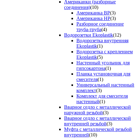
Американки (разборные
соединения)
(10)
Американка ВР
(3)
Американка НР
(3)
Разборное соединение
труба-труба
(4)
Водорозетки Ekoplastik
(12)
Водорозетка внутренняя
Ekoplastik
(1)
Водорозетка с креплением
Ekoplastik
(5)
Настенный угольник для
гипсокартона
(1)
Планка установочная для
смесителя
(1)
Универсальный настенный
комплект
(3)
Комплект для смесителя
настенный
(1)
Вварное седло с металлической
наружной резьбой
(3)
Вварное седло с металлической
внутренней резьбой
(3)
Муфта с металлической резьбой
внутренней
(10)