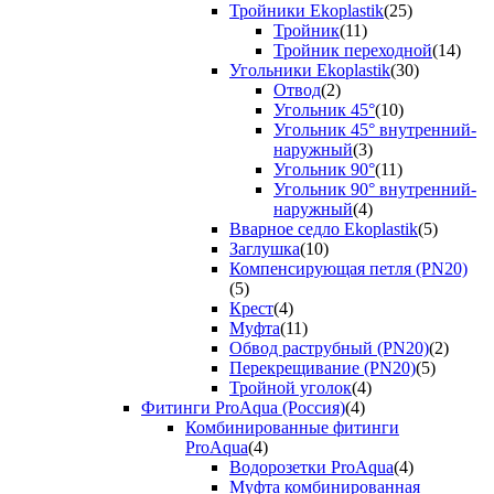
Тройники Ekoplastik
(25)
Тройник
(11)
Тройник переходной
(14)
Угольники Ekoplastik
(30)
Отвод
(2)
Угольник 45°
(10)
Угольник 45° внутренний-
наружный
(3)
Угольник 90°
(11)
Угольник 90° внутренний-
наружный
(4)
Вварное седло Ekoplastik
(5)
Заглушка
(10)
Компенсирующая петля (PN20)
(5)
Крест
(4)
Муфта
(11)
Обвод раструбный (PN20)
(2)
Перекрещивание (PN20)
(5)
Тройной уголок
(4)
Фитинги ProAqua (Россия)
(4)
Комбинированные фитинги
ProAqua
(4)
Водорозетки ProAqua
(4)
Муфта комбинированная