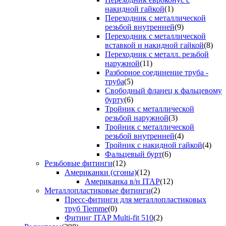
накидной гайкой
(1)
Переходник с металлической
резьбой внутренней
(9)
Переходник с металлической
вставкой и накидной гайкой
(8)
Переходник с металл. резьбой
наружной
(11)
Разборное соединение труба -
труба
(5)
Свободный фланец к фальцевому
бурту
(6)
Тройник с металлической
резьбой наружной
(3)
Тройник с металлической
резьбой внутренней
(4)
Тройник с накидной гайкой
(4)
Фальцевый бурт
(6)
Резьбовые фитинги
(12)
Американки (сгоны)
(12)
Американка в/н ITAP
(12)
Металлопластиковые фитинги
(2)
Пресс-фитинги для металлопластиковых
труб Tiemme
(0)
Фитинг ITAP Multi-fit 510
(2)