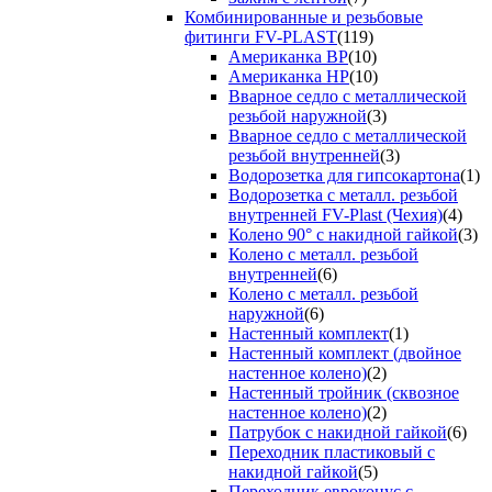
Комбинированные и резьбовые
фитинги FV-PLAST
(119)
Американка ВР
(10)
Американка НР
(10)
Вварное седло с металлической
резьбой наружной
(3)
Вварное седло с металлической
резьбой внутренней
(3)
Водорозетка для гипсокартона
(1)
Водорозетка с металл. резьбой
внутренней FV-Plast (Чехия)
(4)
Колено 90° с накидной гайкой
(3)
Колено с металл. резьбой
внутренней
(6)
Колено с металл. резьбой
наружной
(6)
Настенный комплект
(1)
Настенный комплект (двойное
настенное колено)
(2)
Настенный тройник (сквозное
настенное колено)
(2)
Патрубок с накидной гайкой
(6)
Переходник пластиковый с
накидной гайкой
(5)
Переходник евроконус с