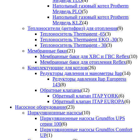
Медведь TLO
(4)
Напольный газовый котел Protherm
Медведь PLO
(5)
Напольный газовый котел Protherm
Медведь KLZ
(4)
Теплоносители (антифриз) для отопления
(9)
Теплоноситель Thermagent -65
(3)
Теплоноситель Thermagent EKO -30
(3)
Теплоноситель Thermagent - 30
(3)
Мембранные баки
(21)
Мембранные баки для ХВС и ГВС Reflex
(10)
Мембранные баки для отопления Reflex
(8)
Комплектующие для котлов
(26)
Редукторы давления и манометры Itap
(14)
Редукторы давления Itap Europress
143
(8)
Обратные клапаны
(12)
Обратный клапан ITAP YORK
(6)
Обратный клапан ITAP EUROPA
(6)
Насосное оборудование
(23)
Циркуляционные насосы
(10)
Циркуляционные насосы Grundfos UPS
серии 100
(6)
Циркуляционные насосы Grundfos Comfort
UP
(1)