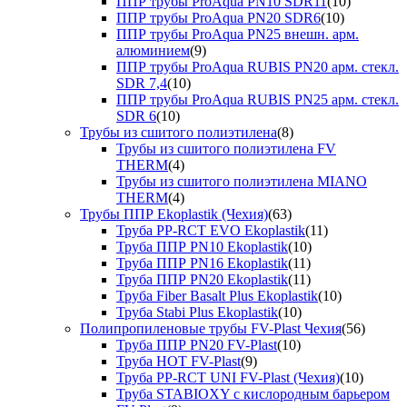
ППР трубы ProAqua PN10 SDR11
(10)
ППР трубы ProAqua PN20 SDR6
(10)
ППР трубы ProAqua PN25 внешн. арм.
алюминием
(9)
ППР трубы ProAqua RUBIS PN20 арм. стекл.
SDR 7,4
(10)
ППР трубы ProAqua RUBIS PN25 арм. стекл.
SDR 6
(10)
Трубы из сшитого полиэтилена
(8)
Трубы из сшитого полиэтилена FV
THERM
(4)
Трубы из сшитого полиэтилена MIANO
THERM
(4)
Трубы ППР Ekoplastik (Чехия)
(63)
Труба PP-RCT EVO Ekoplastik
(11)
Труба ППР PN10 Ekoplastik
(10)
Труба ППР PN16 Ekoplastik
(11)
Труба ППР PN20 Ekoplastik
(11)
Труба Fiber Basalt Plus Ekoplastik
(10)
Труба Stabi Plus Ekoplastik
(10)
Полипропиленовые трубы FV-Plast Чехия
(56)
Труба ППР PN20 FV-Plast
(10)
Труба HOT FV-Plast
(9)
Труба PP-RCT UNI FV-Plast (Чехия)
(10)
Труба STABIOXY с кислородным барьером