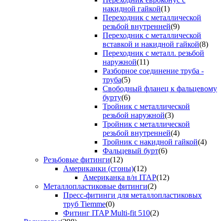
накидной гайкой
(1)
Переходник с металлической
резьбой внутренней
(9)
Переходник с металлической
вставкой и накидной гайкой
(8)
Переходник с металл. резьбой
наружной
(11)
Разборное соединение труба -
труба
(5)
Свободный фланец к фальцевому
бурту
(6)
Тройник с металлической
резьбой наружной
(3)
Тройник с металлической
резьбой внутренней
(4)
Тройник с накидной гайкой
(4)
Фальцевый бурт
(6)
Резьбовые фитинги
(12)
Американки (сгоны)
(12)
Американка в/н ITAP
(12)
Металлопластиковые фитинги
(2)
Пресс-фитинги для металлопластиковых
труб Tiemme
(0)
Фитинг ITAP Multi-fit 510
(2)