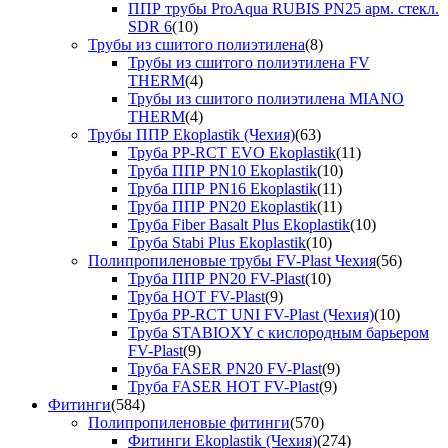
ППР трубы ProAqua RUBIS PN25 арм. стекл.
SDR 6
(10)
Трубы из сшитого полиэтилена
(8)
Трубы из сшитого полиэтилена FV
THERM
(4)
Трубы из сшитого полиэтилена MIANO
THERM
(4)
Трубы ППР Ekoplastik (Чехия)
(63)
Труба PP-RCT EVO Ekoplastik
(11)
Труба ППР PN10 Ekoplastik
(10)
Труба ППР PN16 Ekoplastik
(11)
Труба ППР PN20 Ekoplastik
(11)
Труба Fiber Basalt Plus Ekoplastik
(10)
Труба Stabi Plus Ekoplastik
(10)
Полипропиленовые трубы FV-Plast Чехия
(56)
Труба ППР PN20 FV-Plast
(10)
Труба HOT FV-Plast
(9)
Труба PP-RCT UNI FV-Plast (Чехия)
(10)
Труба STABIOXY с кислородным барьером
FV-Plast
(9)
Труба FASER PN20 FV-Plast
(9)
Труба FASER HOT FV-Plast
(9)
Фитинги
(584)
Полипропиленовые фитинги
(570)
Фитинги Ekoplastik (Чехия)
(274)