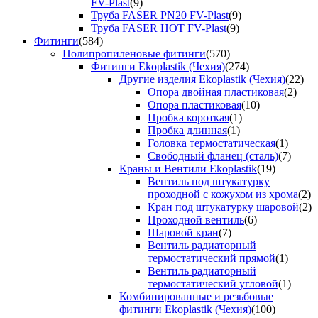
FV-Plast
(9)
Труба FASER PN20 FV-Plast
(9)
Труба FASER HOT FV-Plast
(9)
Фитинги
(584)
Полипропиленовые фитинги
(570)
Фитинги Ekoplastik (Чехия)
(274)
Другие изделия Ekoplastik (Чехия)
(22)
Опора двойная пластиковая
(2)
Опора пластиковая
(10)
Пробка короткая
(1)
Пробка длинная
(1)
Головка термостатическая
(1)
Свободный фланец (сталь)
(7)
Краны и Вентили Ekoplastik
(19)
Вентиль под штукатурку
проходной с кожухом из хрома
(2)
Кран под штукатурку шаровой
(2)
Проходной вентиль
(6)
Шаровой кран
(7)
Вентиль радиаторный
термостатический прямой
(1)
Вентиль радиаторный
термостатический угловой
(1)
Комбинированные и резьбовые
фитинги Ekoplastik (Чехия)
(100)