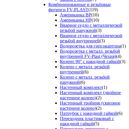
Комбинированные и резьбовые
фитинги FV-PLAST
(119)
Американка ВР
(10)
Американка НР
(10)
Вварное седло с металлической
резьбой наружной
(3)
Вварное седло с металлической
резьбой внутренней
(3)
Водорозетка для гипсокартона
(1)
Водорозетка с металл. резьбой
внутренней FV-Plast (Чехия)
(4)
Колено 90° с накидной гайкой
(3)
Колено с металл. резьбой
внутренней
(6)
Колено с металл. резьбой
наружной
(6)
Настенный комплект
(1)
Настенный комплект (двойное
настенное колено)
(2)
Настенный тройник (сквозное
настенное колено)
(2)
Патрубок с накидной гайкой
(6)
Переходник пластиковый с
накидной гайкой
(5)
Переходник евроконус с