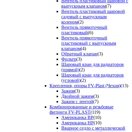
Вентиль пластиковый шаровой с
выпускным клапаном
(7)
Вентиль пластиковый шаровой
садовый с выпускным
коленом
(2)
Вентиль прямоточный
пластиковый
(6)
Вентиль прямоточный
пластиковый с выпускным
клапаном
(4)
Обратный клапан
(3)
Фильтр
(3)
Шаровый кран для радиаторов
(прямой)
(2)
Шаровый кран для радиаторов
(угловой)
(2)
Крепления, опоры FV-Plast (Чехия)
(13)
Зажим
(3)
Двойной зажим
(3)
Зажим с лентой
(7)
Комбинированные и резьбовые
фитинги FV-PLAST
(119)
Американка ВР
(10)
Американка НР
(10)
Вварное седло с металлической