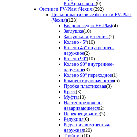
ProAqua с вн.р.
(0)
Фитинги FV-Plast (Чехия)
(292)
Цельнопластиковые фитинги FV-Plast
(Чехия)
(123)
Вварное седло FV-Plast
(4)
Заглушка
(10)
Заглушка внутренняя
(2)
Колено 45°
(10)
Колено 45° внутреннее-
наружное
(2)
Колено 90°
(10)
Колено 90° внутреннее-
наружное
(3)
Колено 90° переходное
(1)
Компенсирующая петля
(5)
Пробка пластиковая
(3)
Крест
(3)
Муфта
(10)
Настенное колено
наваривающееся
(2)
Перекрещивание
(5)
Редукция
(6)
Редукция внутренняя-
наружная
(20)
Тройник
(10)