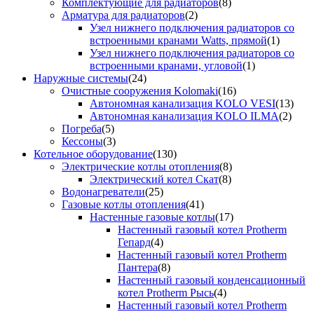
Комплектующие для радиаторов
(8)
Арматура для радиаторов
(2)
Узел нижнего подключения радиаторов со
встроенными кранами Watts, прямой
(1)
Узел нижнего подключения радиаторов со
встроенными кранами, угловой
(1)
Наружные системы
(24)
Очистные сооружения Kolomaki
(16)
Автономная канализация KOLO VESI
(13)
Автономная канализация KOLO ILMA
(2)
Погреба
(5)
Кессоны
(3)
Котельное оборудование
(130)
Электрические котлы отопления
(8)
Электрический котел Скат
(8)
Водонагреватели
(25)
Газовые котлы отопления
(41)
Настенные газовые котлы
(17)
Настенный газовый котел Protherm
Гепард
(4)
Настенный газовый котел Protherm
Пантера
(8)
Настенный газовый конденсационный
котел Protherm Рысь
(4)
Настенный газовый котел Protherm