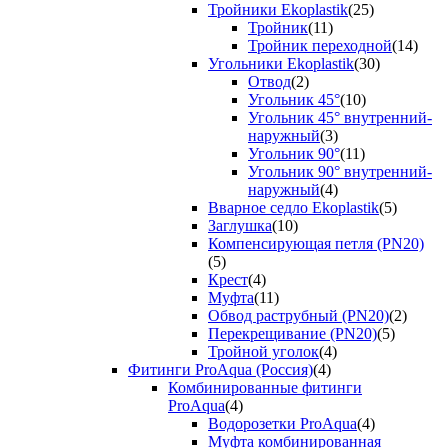
Тройники Ekoplastik
(25)
Тройник
(11)
Тройник переходной
(14)
Угольники Ekoplastik
(30)
Отвод
(2)
Угольник 45°
(10)
Угольник 45° внутренний-
наружный
(3)
Угольник 90°
(11)
Угольник 90° внутренний-
наружный
(4)
Вварное седло Ekoplastik
(5)
Заглушка
(10)
Компенсирующая петля (PN20)
(5)
Крест
(4)
Муфта
(11)
Обвод раструбный (PN20)
(2)
Перекрещивание (PN20)
(5)
Тройной уголок
(4)
Фитинги ProAqua (Россия)
(4)
Комбинированные фитинги
ProAqua
(4)
Водорозетки ProAqua
(4)
Муфта комбинированная