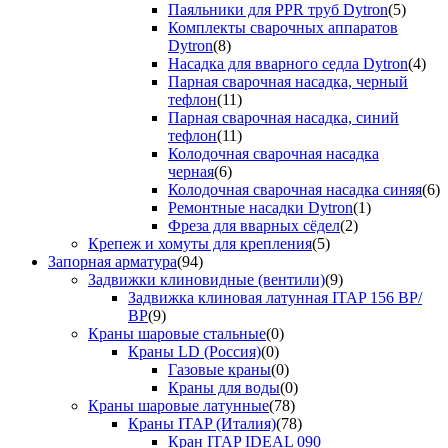
Паяльники для PPR труб Dytron
(5)
Комплекты сварочных аппаратов
Dytron
(8)
Насадка для вварного седла Dytron
(4)
Парная сварочная насадка, черный
тефлон
(11)
Парная сварочная насадка, синий
тефлон
(11)
Колодочная сварочная насадка
черная
(6)
Колодочная сварочная насадка синяя
(6)
Ремонтные насадки Dytron
(1)
Фреза для вварных сёдел
(2)
Крепеж и хомуты для крепления
(5)
Запорная арматура
(94)
Задвижки клиновидные (вентили)
(9)
Задвижка клиновая латунная ITAP 156 ВР/
ВР
(9)
Краны шаровые стальные
(0)
Краны LD (Россия)
(0)
Газовые краны
(0)
Краны для воды
(0)
Краны шаровые латунные
(78)
Краны ITAP (Италия)
(78)
Кран ITAP IDEAL 090