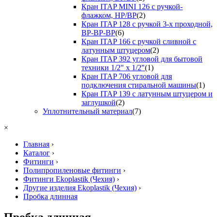
Кран ITAP MINI 126 с ручкой-
флажком, НР/ВР
(2)
Кран ITAP 128 с ручкой 3-х проходной,
ВР-ВР-ВР
(6)
Кран ITAP 166 с ручкой сливной с
латунным штуцером
(2)
Кран ITAP 392 угловой для бытовой
техники 1/2" х 1/2"
(1)
Кран ITAP 706 угловой для
подключения стиральной машины
(1)
Кран ITAP 139 с латунным штуцером и
заглушкой
(2)
Уплотнительный материал
(7)
×
Главная
›
Каталог
›
Фитинги
›
Полипропиленовые фитинги
›
Фитинги Ekoplastik (Чехия)
›
Другие изделия Ekoplastik (Чехия)
›
Пробка длинная
Пробка длинная