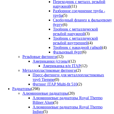
Переходник с металл. резьбой
наружной
(11)
Разборное соединение труба -
труба
(5)
Свободный фланец к фальцевому
бурту
(6)
Тройник с металлической
резьбой наружной
(3)
Тройник с металлической
резьбой внутренней
(4)
Тройник с накидной гайкой
(4)
Фальцевый бурт
(6)
Резьбовые фитинги
(12)
Американки (сгоны)
(12)
Американка в/н ITAP
(12)
Металлопластиковые фитинги
(2)
Пресс-фитинги для металлопластиковых
труб Tiemme
(0)
Фитинг ITAP Multi-fit 510
(2)
Радиаторы
(298)
Алюминиевые радиаторы
(20)
Алюминиевые радиаторы Royal Thermo
Biliner Alum
(5)
Алюминиевые радиаторы Royal Thermo
Indigo
(5)