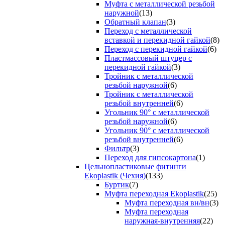
Муфта с металлической резьбой
наружной
(13)
Обратный клапан
(3)
Переход с металлической
вставкой и перекидной гайкой
(8)
Переход с перекидной гайкой
(6)
Пластмассовый штуцер с
перекидной гайкой
(3)
Тройник с металлической
резьбой наружной
(6)
Тройник с металлической
резьбой внутренней
(6)
Угольник 90° с металлической
резьбой наружной
(6)
Угольник 90° с металлической
резьбой внутренней
(6)
Фильтр
(3)
Переход для гипсокартона
(1)
Цельнопластиковые фитинги
Ekoplastik (Чехия)
(133)
Буртик
(7)
Муфта переходная Ekoplastik
(25)
Муфта переходная вн/вн
(3)
Муфта переходная
наружная-внутренняя
(22)