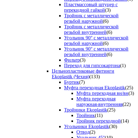
Пластмассовый штуцер с
перекидной гайкой
(3)
Тройник с металлической
резьбой наружной
(6)
Тройник с металлической
резьбой внутренней
(6)
Угольник 90° с металлической
резьбой наружной
(6)
Угольник 90° с металлической
резьбой внутренней
(6)
Фильтр
(3)
Переход для гипсокартона
(1)
Цельнопластиковые фитинги
Ekoplastik (Чехия)
(133)
Буртик
(7)
Муфта переходная Ekoplastik
(25)
Муфта переходная вн/вн
(3)
Муфта переходная
наружная-внутренняя
(22)
Тройники Ekoplastik
(25)
Тройник
(11)
Тройник переходной
(14)
Угольники Ekoplastik
(30)
Отвод
(2)
Угольник 45°
(10)