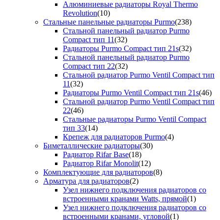
Алюминиевые радиаторы Royal Thermo
Revolution
(10)
Стальные панельные радиаторы Purmo
(238)
Стальной панельный радиатор Purmo
Compact тип 11
(32)
Радиаторы Purmo Compact тип 21s
(32)
Стальной панельный радиатор Purmo
Compact тип 22
(32)
Стальной радиатор Purmo Ventil Compact тип
11
(32)
Радиаторы Purmo Ventil Compact тип 21s
(46)
Стальной радиатор Purmo Ventil Compact тип
22
(46)
Стальные радиаторы Purmo Ventil Compact
тип 33
(14)
Крепеж для радиаторов Purmo
(4)
Биметаллические радиаторы
(30)
Радиатор Rifar Base
(18)
Радиатор Rifar Monolit
(12)
Комплектующие для радиаторов
(8)
Арматура для радиаторов
(2)
Узел нижнего подключения радиаторов со
встроенными кранами Watts, прямой
(1)
Узел нижнего подключения радиаторов со
встроенными кранами, угловой
(1)