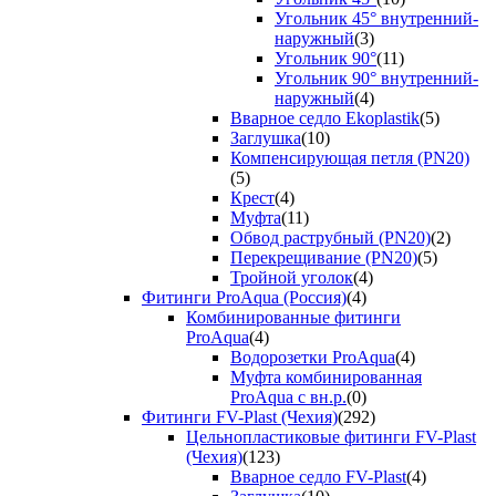
Угольник 45° внутренний-
наружный
(3)
Угольник 90°
(11)
Угольник 90° внутренний-
наружный
(4)
Вварное седло Ekoplastik
(5)
Заглушка
(10)
Компенсирующая петля (PN20)
(5)
Крест
(4)
Муфта
(11)
Обвод раструбный (PN20)
(2)
Перекрещивание (PN20)
(5)
Тройной уголок
(4)
Фитинги ProAqua (Россия)
(4)
Комбинированные фитинги
ProAqua
(4)
Водорозетки ProAqua
(4)
Муфта комбинированная
ProAqua с вн.р.
(0)
Фитинги FV-Plast (Чехия)
(292)
Цельнопластиковые фитинги FV-Plast
(Чехия)
(123)
Вварное седло FV-Plast
(4)