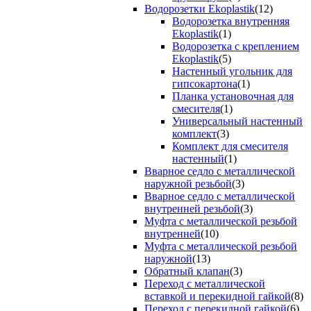
Водорозетки Ekoplastik
(12)
Водорозетка внутренняя
Ekoplastik
(1)
Водорозетка с креплением
Ekoplastik
(5)
Настенный угольник для
гипсокартона
(1)
Планка установочная для
смесителя
(1)
Универсальный настенный
комплект
(3)
Комплект для смесителя
настенный
(1)
Вварное седло с металлической
наружной резьбой
(3)
Вварное седло с металлической
внутренней резьбой
(3)
Муфта с металлической резьбой
внутренней
(10)
Муфта с металлической резьбой
наружной
(13)
Обратный клапан
(3)
Переход с металлической
вставкой и перекидной гайкой
(8)
Переход с перекидной гайкой
(6)