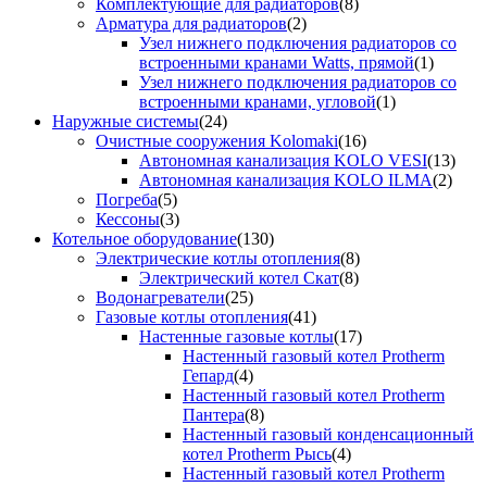
Комплектующие для радиаторов
(8)
Арматура для радиаторов
(2)
Узел нижнего подключения радиаторов со
встроенными кранами Watts, прямой
(1)
Узел нижнего подключения радиаторов со
встроенными кранами, угловой
(1)
Наружные системы
(24)
Очистные сооружения Kolomaki
(16)
Автономная канализация KOLO VESI
(13)
Автономная канализация KOLO ILMA
(2)
Погреба
(5)
Кессоны
(3)
Котельное оборудование
(130)
Электрические котлы отопления
(8)
Электрический котел Скат
(8)
Водонагреватели
(25)
Газовые котлы отопления
(41)
Настенные газовые котлы
(17)
Настенный газовый котел Protherm
Гепард
(4)
Настенный газовый котел Protherm
Пантера
(8)
Настенный газовый конденсационный
котел Protherm Рысь
(4)
Настенный газовый котел Protherm