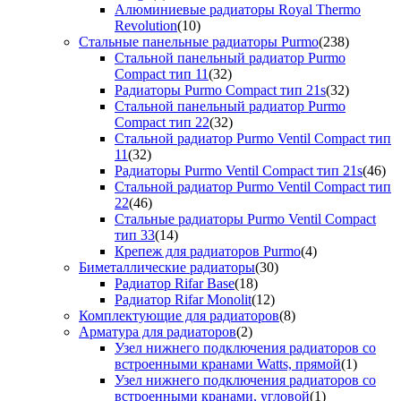
Алюминиевые радиаторы Royal Thermo
Revolution
(10)
Стальные панельные радиаторы Purmo
(238)
Стальной панельный радиатор Purmo
Compact тип 11
(32)
Радиаторы Purmo Compact тип 21s
(32)
Стальной панельный радиатор Purmo
Compact тип 22
(32)
Стальной радиатор Purmo Ventil Compact тип
11
(32)
Радиаторы Purmo Ventil Compact тип 21s
(46)
Стальной радиатор Purmo Ventil Compact тип
22
(46)
Стальные радиаторы Purmo Ventil Compact
тип 33
(14)
Крепеж для радиаторов Purmo
(4)
Биметаллические радиаторы
(30)
Радиатор Rifar Base
(18)
Радиатор Rifar Monolit
(12)
Комплектующие для радиаторов
(8)
Арматура для радиаторов
(2)
Узел нижнего подключения радиаторов со
встроенными кранами Watts, прямой
(1)
Узел нижнего подключения радиаторов со
встроенными кранами, угловой
(1)