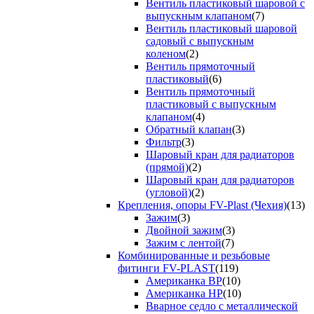
Вентиль пластиковый шаровой с
выпускным клапаном
(7)
Вентиль пластиковый шаровой
садовый с выпускным
коленом
(2)
Вентиль прямоточный
пластиковый
(6)
Вентиль прямоточный
пластиковый с выпускным
клапаном
(4)
Обратный клапан
(3)
Фильтр
(3)
Шаровый кран для радиаторов
(прямой)
(2)
Шаровый кран для радиаторов
(угловой)
(2)
Крепления, опоры FV-Plast (Чехия)
(13)
Зажим
(3)
Двойной зажим
(3)
Зажим с лентой
(7)
Комбинированные и резьбовые
фитинги FV-PLAST
(119)
Американка ВР
(10)
Американка НР
(10)
Вварное седло с металлической