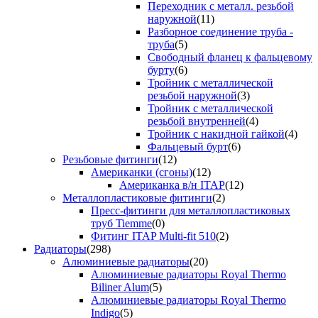
Переходник с металл. резьбой
наружной
(11)
Разборное соединение труба -
труба
(5)
Свободный фланец к фальцевому
бурту
(6)
Тройник с металлической
резьбой наружной
(3)
Тройник с металлической
резьбой внутренней
(4)
Тройник с накидной гайкой
(4)
Фальцевый бурт
(6)
Резьбовые фитинги
(12)
Американки (сгоны)
(12)
Американка в/н ITAP
(12)
Металлопластиковые фитинги
(2)
Пресс-фитинги для металлопластиковых
труб Tiemme
(0)
Фитинг ITAP Multi-fit 510
(2)
Радиаторы
(298)
Алюминиевые радиаторы
(20)
Алюминиевые радиаторы Royal Thermo
Biliner Alum
(5)
Алюминиевые радиаторы Royal Thermo
Indigo
(5)