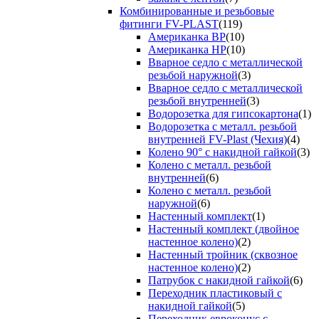
Комбинированные и резьбовые
фитинги FV-PLAST
(119)
Американка ВР
(10)
Американка НР
(10)
Вварное седло с металлической
резьбой наружной
(3)
Вварное седло с металлической
резьбой внутренней
(3)
Водорозетка для гипсокартона
(1)
Водорозетка с металл. резьбой
внутренней FV-Plast (Чехия)
(4)
Колено 90° с накидной гайкой
(3)
Колено с металл. резьбой
внутренней
(6)
Колено с металл. резьбой
наружной
(6)
Настенный комплект
(1)
Настенный комплект (двойное
настенное колено)
(2)
Настенный тройник (сквозное
настенное колено)
(2)
Патрубок с накидной гайкой
(6)
Переходник пластиковый с
накидной гайкой
(5)
Переходник евроконус с