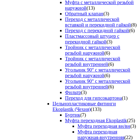
Муфта с металлической резьбой
наружной
(13)
Обратный клапан
(3)
Переход с металлической
вставкой и перекидной гайкой
(8)
Переход с перекидной гайкой
(6)
Пластмассовый штуцер с
перекидной гайкой
(3)
Тройник с металлической
резьбой наружной
(6)
Тройник с металлической
резьбой внутренней
(6)
Угольник 90° с металлической
резьбой наружной
(6)
Угольник 90° с металлической
резьбой внутренней
(6)
Фильтр
(3)
Переход для гипсокартона
(1)
Цельнопластиковые фитинги
Ekoplastik (Чехия)
(133)
Буртик
(7)
Муфта переходная Ekoplastik
(25)
Муфта переходная вн/вн
(3)
Муфта переходная
наружная-внутренняя
(22)