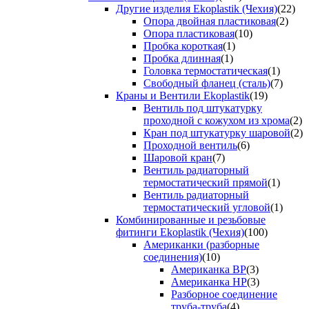
Другие изделия Ekoplastik (Чехия)
(22)
Опора двойная пластиковая
(2)
Опора пластиковая
(10)
Пробка короткая
(1)
Пробка длинная
(1)
Головка термостатическая
(1)
Свободный фланец (сталь)
(7)
Краны и Вентили Ekoplastik
(19)
Вентиль под штукатурку
проходной с кожухом из хрома
(2)
Кран под штукатурку шаровой
(2)
Проходной вентиль
(6)
Шаровой кран
(7)
Вентиль радиаторный
термостатический прямой
(1)
Вентиль радиаторный
термостатический угловой
(1)
Комбинированные и резьбовые
фитинги Ekoplastik (Чехия)
(100)
Американки (разборные
соединения)
(10)
Американка ВР
(3)
Американка НР
(3)
Разборное соединение
труба-труба
(4)