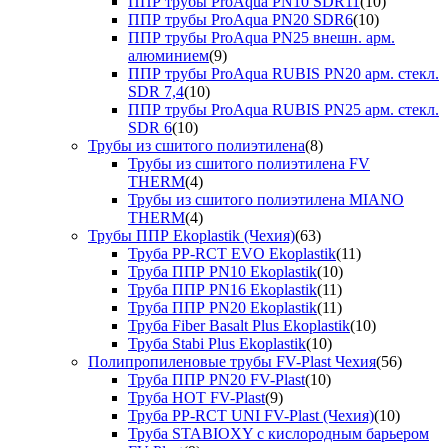
ППР трубы ProAqua PN10 SDR11
(10)
ППР трубы ProAqua PN20 SDR6
(10)
ППР трубы ProAqua PN25 внешн. арм.
алюминием
(9)
ППР трубы ProAqua RUBIS PN20 арм. стекл.
SDR 7,4
(10)
ППР трубы ProAqua RUBIS PN25 арм. стекл.
SDR 6
(10)
Трубы из сшитого полиэтилена
(8)
Трубы из сшитого полиэтилена FV
THERM
(4)
Трубы из сшитого полиэтилена MIANO
THERM
(4)
Трубы ППР Ekoplastik (Чехия)
(63)
Труба PP-RCT EVO Ekoplastik
(11)
Труба ППР PN10 Ekoplastik
(10)
Труба ППР PN16 Ekoplastik
(11)
Труба ППР PN20 Ekoplastik
(11)
Труба Fiber Basalt Plus Ekoplastik
(10)
Труба Stabi Plus Ekoplastik
(10)
Полипропиленовые трубы FV-Plast Чехия
(56)
Труба ППР PN20 FV-Plast
(10)
Труба HOT FV-Plast
(9)
Труба PP-RCT UNI FV-Plast (Чехия)
(10)
Труба STABIOXY с кислородным барьером