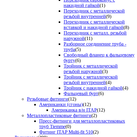
накидной гайкой
(1)
Переходник с металлической
резьбой внутренней
(9)
Переходник с металлической
вставкой и накидной гайкой
(8)
Переходник с металл. резьбой
наружной
(11)
Разборное соединение труба -
труба
(5)
Свободный фланец к фальцевому
бурту
(6)
Тройник с металлической
резьбой наружной
(3)
Тройник с металлической
резьбой внутренней
(4)
Тройник с накидной гайкой
(4)
Фальцевый бурт
(6)
Резьбовые фитинги
(12)
Американки (сгоны)
(12)
Американка в/н ITAP
(12)
Металлопластиковые фитинги
(2)
Пресс-фитинги для металлопластиковых
труб Tiemme
(0)
Фитинг ITAP Multi-fit 510
(2)