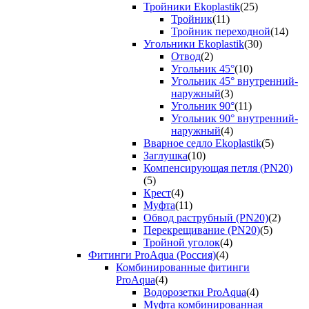
Тройники Ekoplastik
(25)
Тройник
(11)
Тройник переходной
(14)
Угольники Ekoplastik
(30)
Отвод
(2)
Угольник 45°
(10)
Угольник 45° внутренний-
наружный
(3)
Угольник 90°
(11)
Угольник 90° внутренний-
наружный
(4)
Вварное седло Ekoplastik
(5)
Заглушка
(10)
Компенсирующая петля (PN20)
(5)
Крест
(4)
Муфта
(11)
Обвод раструбный (PN20)
(2)
Перекрещивание (PN20)
(5)
Тройной уголок
(4)
Фитинги ProAqua (Россия)
(4)
Комбинированные фитинги
ProAqua
(4)
Водорозетки ProAqua
(4)
Муфта комбинированная