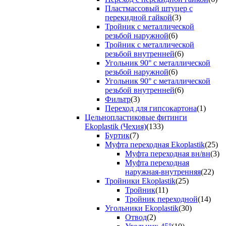
Пластмассовый штуцер с
перекидной гайкой
(3)
Тройник с металлической
резьбой наружной
(6)
Тройник с металлической
резьбой внутренней
(6)
Угольник 90° с металлической
резьбой наружной
(6)
Угольник 90° с металлической
резьбой внутренней
(6)
Фильтр
(3)
Переход для гипсокартона
(1)
Цельнопластиковые фитинги
Ekoplastik (Чехия)
(133)
Буртик
(7)
Муфта переходная Ekoplastik
(25)
Муфта переходная вн/вн
(3)
Муфта переходная
наружная-внутренняя
(22)
Тройники Ekoplastik
(25)
Тройник
(11)
Тройник переходной
(14)
Угольники Ekoplastik
(30)
Отвод
(2)