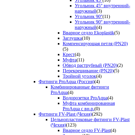
Угольник 45°
(10)
Угольник 45° внутренний-
наружный
(3)
Угольник 90°
(11)
Угольник 90° внутренний-
наружный
(4)
Вварное седло Ekoplastik
(5)
Заглушка
(10)
Компенсирующая петля (PN20)
(5)
Крест
(4)
Муфта
(11)
Обвод раструбный (PN20)
(2)
Перекрещивание (PN20)
(5)
Тройной уголок
(4)
Фитинги ProAqua (Россия)
(4)
Комбинированные фитинги
ProAqua
(4)
Водорозетки ProAqua
(4)
Муфта комбинированная
ProAqua с вн.р.
(0)
Фитинги FV-Plast (Чехия)
(292)
Цельнопластиковые фитинги FV-Plast
(Чехия)
(123)
Вварное седло FV-Plast
(4)