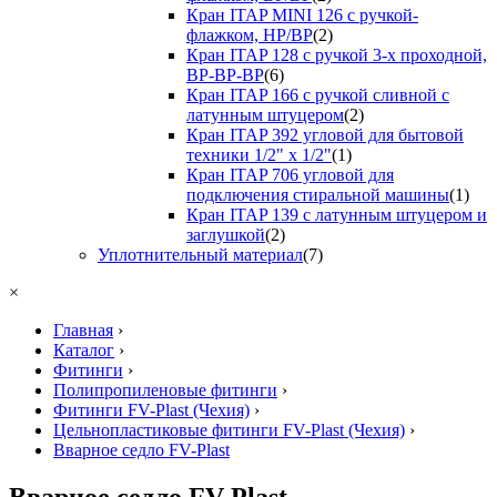
Кран ITAP MINI 126 с ручкой-
флажком, НР/ВР
(2)
Кран ITAP 128 с ручкой 3-х проходной,
ВР-ВР-ВР
(6)
Кран ITAP 166 с ручкой сливной с
латунным штуцером
(2)
Кран ITAP 392 угловой для бытовой
техники 1/2" х 1/2"
(1)
Кран ITAP 706 угловой для
подключения стиральной машины
(1)
Кран ITAP 139 с латунным штуцером и
заглушкой
(2)
Уплотнительный материал
(7)
×
Главная
›
Каталог
›
Фитинги
›
Полипропиленовые фитинги
›
Фитинги FV-Plast (Чехия)
›
Цельнопластиковые фитинги FV-Plast (Чехия)
›
Вварное седло FV-Plast
Вварное седло FV-Plast