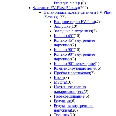
ProAqua с вн.р.
(0)
Фитинги FV-Plast (Чехия)
(292)
Цельнопластиковые фитинги FV-Plast
(Чехия)
(123)
Вварное седло FV-Plast
(4)
Заглушка
(10)
Заглушка внутренняя
(2)
Колено 45°
(10)
Колено 45° внутреннее-
наружное
(2)
Колено 90°
(10)
Колено 90° внутреннее-
наружное
(3)
Колено 90° переходное
(1)
Компенсирующая петля
(5)
Пробка пластиковая
(3)
Крест
(3)
Муфта
(10)
Настенное колено
наваривающееся
(2)
Перекрещивание
(5)
Редукция
(6)
Редукция внутренняя-
наружная
(20)
Тройник
(10)