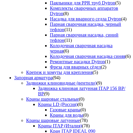
Паяльники для PPR труб Dytron
(5)
Комплекты сварочных аппаратов
Dytron
(8)
Насадка для вварного седла Dytron
(4)
Парная сварочная насадка, черный
тефлон
(11)
Парная сварочная насадка, синий
тефлон
(11)
Колодочная сварочная насадка
черная
(6)
Колодочная сварочная насадка синяя
(6)
Ремонтные насадки Dytron
(1)
Фреза для вварных сёдел
(2)
Крепеж и хомуты для крепления
(5)
Запорная арматура
(94)
Задвижки клиновидные (вентили)
(9)
Задвижка клиновая латунная ITAP 156 ВР/
ВР
(9)
Краны шаровые стальные
(0)
Краны LD (Россия)
(0)
Газовые краны
(0)
Краны для воды
(0)
Краны шаровые латунные
(78)
Краны ITAP (Италия)
(78)
Кран ITAP IDEAL 090