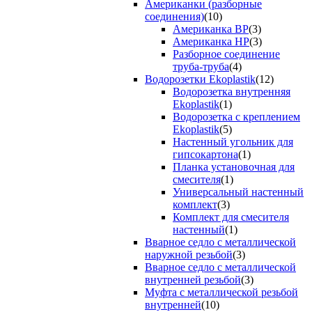
Американки (разборные
соединения)
(10)
Американка ВР
(3)
Американка НР
(3)
Разборное соединение
труба-труба
(4)
Водорозетки Ekoplastik
(12)
Водорозетка внутренняя
Ekoplastik
(1)
Водорозетка с креплением
Ekoplastik
(5)
Настенный угольник для
гипсокартона
(1)
Планка установочная для
смесителя
(1)
Универсальный настенный
комплект
(3)
Комплект для смесителя
настенный
(1)
Вварное седло с металлической
наружной резьбой
(3)
Вварное седло с металлической
внутренней резьбой
(3)
Муфта с металлической резьбой
внутренней
(10)