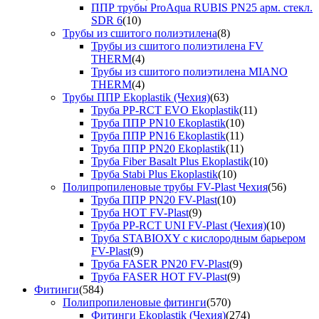
ППР трубы ProAqua RUBIS PN25 арм. стекл.
SDR 6
(10)
Трубы из сшитого полиэтилена
(8)
Трубы из сшитого полиэтилена FV
THERM
(4)
Трубы из сшитого полиэтилена MIANO
THERM
(4)
Трубы ППР Ekoplastik (Чехия)
(63)
Труба PP-RCT EVO Ekoplastik
(11)
Труба ППР PN10 Ekoplastik
(10)
Труба ППР PN16 Ekoplastik
(11)
Труба ППР PN20 Ekoplastik
(11)
Труба Fiber Basalt Plus Ekoplastik
(10)
Труба Stabi Plus Ekoplastik
(10)
Полипропиленовые трубы FV-Plast Чехия
(56)
Труба ППР PN20 FV-Plast
(10)
Труба HOT FV-Plast
(9)
Труба PP-RCT UNI FV-Plast (Чехия)
(10)
Труба STABIOXY с кислородным барьером
FV-Plast
(9)
Труба FASER PN20 FV-Plast
(9)
Труба FASER HOT FV-Plast
(9)
Фитинги
(584)
Полипропиленовые фитинги
(570)
Фитинги Ekoplastik (Чехия)
(274)