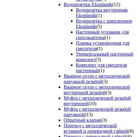
Водорозетки Ekoplastik
(12)
Водорозетка внутренняя
Ekoplastik
(1)
Водорозетка с креплением
Ekoplastik
(5)
Настенный угольник для
гипсокартона
(1)
Планка установочная для
смесителя
(1)
Универсальный настенный
комплект
(3)
Комплект для смесителя
настенный
(1)
Вварное седло с металлической
наружной резьбой
(3)
Вварное седло с металлической
внутренней резьбой
(3)
Муфта с металлической резьбой
внутренней
(10)
Муфта с металлической резьбой
наружной
(13)
Обратный клапан
(3)
Переход с металлической
вставкой и перекидной гайкой
(8)
Переход с перекидной гайкой
(6)