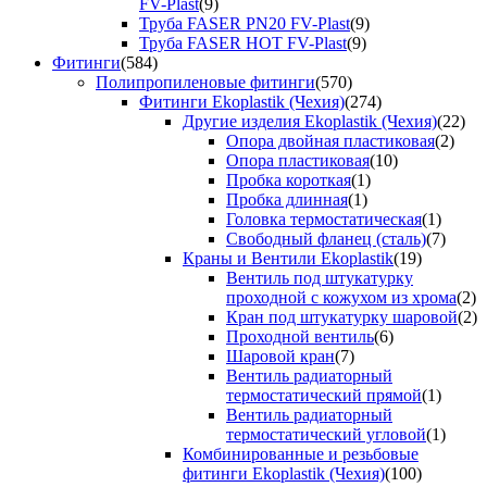
FV-Plast
(9)
Труба FASER PN20 FV-Plast
(9)
Труба FASER HOT FV-Plast
(9)
Фитинги
(584)
Полипропиленовые фитинги
(570)
Фитинги Ekoplastik (Чехия)
(274)
Другие изделия Ekoplastik (Чехия)
(22)
Опора двойная пластиковая
(2)
Опора пластиковая
(10)
Пробка короткая
(1)
Пробка длинная
(1)
Головка термостатическая
(1)
Свободный фланец (сталь)
(7)
Краны и Вентили Ekoplastik
(19)
Вентиль под штукатурку
проходной с кожухом из хрома
(2)
Кран под штукатурку шаровой
(2)
Проходной вентиль
(6)
Шаровой кран
(7)
Вентиль радиаторный
термостатический прямой
(1)
Вентиль радиаторный
термостатический угловой
(1)
Комбинированные и резьбовые
фитинги Ekoplastik (Чехия)
(100)