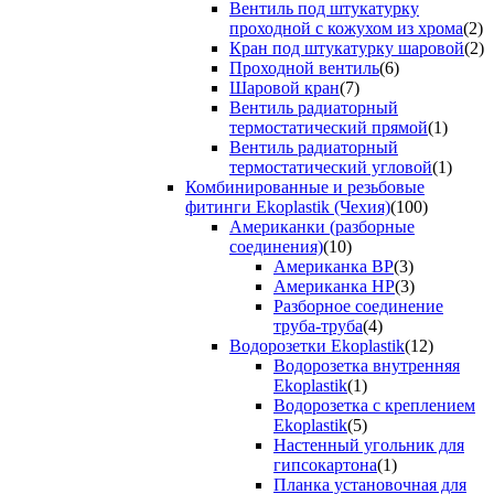
Вентиль под штукатурку
проходной с кожухом из хрома
(2)
Кран под штукатурку шаровой
(2)
Проходной вентиль
(6)
Шаровой кран
(7)
Вентиль радиаторный
термостатический прямой
(1)
Вентиль радиаторный
термостатический угловой
(1)
Комбинированные и резьбовые
фитинги Ekoplastik (Чехия)
(100)
Американки (разборные
соединения)
(10)
Американка ВР
(3)
Американка НР
(3)
Разборное соединение
труба-труба
(4)
Водорозетки Ekoplastik
(12)
Водорозетка внутренняя
Ekoplastik
(1)
Водорозетка с креплением
Ekoplastik
(5)
Настенный угольник для
гипсокартона
(1)
Планка установочная для