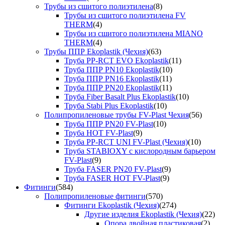
Трубы из сшитого полиэтилена
(8)
Трубы из сшитого полиэтилена FV
THERM
(4)
Трубы из сшитого полиэтилена MIANO
THERM
(4)
Трубы ППР Ekoplastik (Чехия)
(63)
Труба PP-RCT EVO Ekoplastik
(11)
Труба ППР PN10 Ekoplastik
(10)
Труба ППР PN16 Ekoplastik
(11)
Труба ППР PN20 Ekoplastik
(11)
Труба Fiber Basalt Plus Ekoplastik
(10)
Труба Stabi Plus Ekoplastik
(10)
Полипропиленовые трубы FV-Plast Чехия
(56)
Труба ППР PN20 FV-Plast
(10)
Труба HOT FV-Plast
(9)
Труба PP-RCT UNI FV-Plast (Чехия)
(10)
Труба STABIOXY с кислородным барьером
FV-Plast
(9)
Труба FASER PN20 FV-Plast
(9)
Труба FASER HOT FV-Plast
(9)
Фитинги
(584)
Полипропиленовые фитинги
(570)
Фитинги Ekoplastik (Чехия)
(274)
Другие изделия Ekoplastik (Чехия)
(22)
Опора двойная пластиковая
(2)