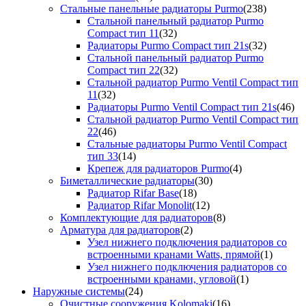
Стальные панельные радиаторы Purmo
(238)
Стальной панельный радиатор Purmo
Compact тип 11
(32)
Радиаторы Purmo Compact тип 21s
(32)
Стальной панельный радиатор Purmo
Compact тип 22
(32)
Стальной радиатор Purmo Ventil Compact тип
11
(32)
Радиаторы Purmo Ventil Compact тип 21s
(46)
Стальной радиатор Purmo Ventil Compact тип
22
(46)
Стальные радиаторы Purmo Ventil Compact
тип 33
(14)
Крепеж для радиаторов Purmo
(4)
Биметаллические радиаторы
(30)
Радиатор Rifar Base
(18)
Радиатор Rifar Monolit
(12)
Комплектующие для радиаторов
(8)
Арматура для радиаторов
(2)
Узел нижнего подключения радиаторов со
встроенными кранами Watts, прямой
(1)
Узел нижнего подключения радиаторов со
встроенными кранами, угловой
(1)
Наружные системы
(24)
Очистные сооружения Kolomaki
(16)