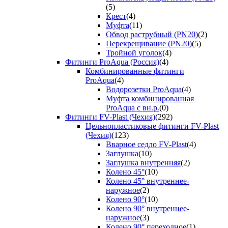
(5)
Крест
(4)
Муфта
(11)
Обвод раструбный (PN20)
(2)
Перекрещивание (PN20)
(5)
Тройной уголок
(4)
Фитинги ProAqua (Россия)
(4)
Комбинированные фитинги
ProAqua
(4)
Водорозетки ProAqua
(4)
Муфта комбинированная
ProAqua с вн.р.
(0)
Фитинги FV-Plast (Чехия)
(292)
Цельнопластиковые фитинги FV-Plast
(Чехия)
(123)
Вварное седло FV-Plast
(4)
Заглушка
(10)
Заглушка внутренняя
(2)
Колено 45°
(10)
Колено 45° внутреннее-
наружное
(2)
Колено 90°
(10)
Колено 90° внутреннее-
наружное
(3)
Колено 90° переходное
(1)