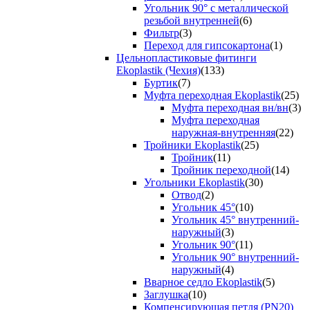
Угольник 90° с металлической
резьбой внутренней
(6)
Фильтр
(3)
Переход для гипсокартона
(1)
Цельнопластиковые фитинги
Ekoplastik (Чехия)
(133)
Буртик
(7)
Муфта переходная Ekoplastik
(25)
Муфта переходная вн/вн
(3)
Муфта переходная
наружная-внутренняя
(22)
Тройники Ekoplastik
(25)
Тройник
(11)
Тройник переходной
(14)
Угольники Ekoplastik
(30)
Отвод
(2)
Угольник 45°
(10)
Угольник 45° внутренний-
наружный
(3)
Угольник 90°
(11)
Угольник 90° внутренний-
наружный
(4)
Вварное седло Ekoplastik
(5)
Заглушка
(10)
Компенсирующая петля (PN20)