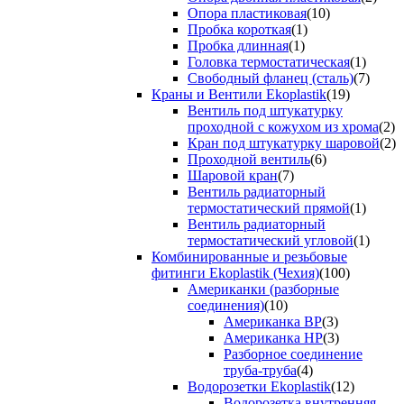
Опора пластиковая
(10)
Пробка короткая
(1)
Пробка длинная
(1)
Головка термостатическая
(1)
Свободный фланец (сталь)
(7)
Краны и Вентили Ekoplastik
(19)
Вентиль под штукатурку
проходной с кожухом из хрома
(2)
Кран под штукатурку шаровой
(2)
Проходной вентиль
(6)
Шаровой кран
(7)
Вентиль радиаторный
термостатический прямой
(1)
Вентиль радиаторный
термостатический угловой
(1)
Комбинированные и резьбовые
фитинги Ekoplastik (Чехия)
(100)
Американки (разборные
соединения)
(10)
Американка ВР
(3)
Американка НР
(3)
Разборное соединение
труба-труба
(4)
Водорозетки Ekoplastik
(12)
Водорозетка внутренняя