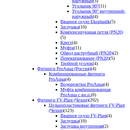
наружный
(3)
Угольник 90°
(11)
Угольник 90° внутренний-
наружный
(4)
Вварное седло Ekoplastik
(5)
Заглушка
(10)
Компенсирующая петля (PN20)
(5)
Крест
(4)
Муфта
(11)
Обвод раструбный (PN20)
(2)
Перекрещивание (PN20)
(5)
Тройной уголок
(4)
Фитинги ProAqua (Россия)
(4)
Комбинированные фитинги
ProAqua
(4)
Водорозетки ProAqua
(4)
Муфта комбинированная
ProAqua с вн.р.
(0)
Фитинги FV-Plast (Чехия)
(292)
Цельнопластиковые фитинги FV-Plast
(Чехия)
(123)
Вварное седло FV-Plast
(4)
Заглушка
(10)
Заглушка внутренняя
(2)