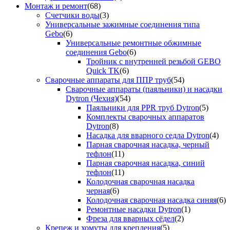
Монтаж и ремонт
(68)
Счетчики воды
(3)
Универсальные зажимные соединения типа
Gebo
(6)
Универсальные ремонтные обжимные
соединения Gebo
(6)
Тройник с внутренней резьбой GEBO
Quick TK
(6)
Сварочные аппараты для ППР труб
(54)
Сварочные аппараты (паяльники) и насадки
Dytron (Чехия)
(54)
Паяльники для PPR труб Dytron
(5)
Комплекты сварочных аппаратов
Dytron
(8)
Насадка для вварного седла Dytron
(4)
Парная сварочная насадка, черный
тефлон
(11)
Парная сварочная насадка, синий
тефлон
(11)
Колодочная сварочная насадка
черная
(6)
Колодочная сварочная насадка синяя
(6)
Ремонтные насадки Dytron
(1)
Фреза для вварных сёдел
(2)
Крепеж и хомуты для крепления
(5)