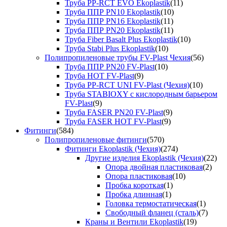
Труба PP-RCT EVO Ekoplastik
(11)
Труба ППР PN10 Ekoplastik
(10)
Труба ППР PN16 Ekoplastik
(11)
Труба ППР PN20 Ekoplastik
(11)
Труба Fiber Basalt Plus Ekoplastik
(10)
Труба Stabi Plus Ekoplastik
(10)
Полипропиленовые трубы FV-Plast Чехия
(56)
Труба ППР PN20 FV-Plast
(10)
Труба HOT FV-Plast
(9)
Труба PP-RCT UNI FV-Plast (Чехия)
(10)
Труба STABIOXY с кислородным барьером
FV-Plast
(9)
Труба FASER PN20 FV-Plast
(9)
Труба FASER HOT FV-Plast
(9)
Фитинги
(584)
Полипропиленовые фитинги
(570)
Фитинги Ekoplastik (Чехия)
(274)
Другие изделия Ekoplastik (Чехия)
(22)
Опора двойная пластиковая
(2)
Опора пластиковая
(10)
Пробка короткая
(1)
Пробка длинная
(1)
Головка термостатическая
(1)
Свободный фланец (сталь)
(7)
Краны и Вентили Ekoplastik
(19)