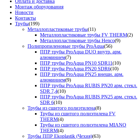
Оплата и доставка
Монтаж оборудования
Новости
Контакты
Трубы
(199)
Металлопластиковые трубы
(11)
Металлопластиковые трубы FV THERM
(2)
Металлопластиковые трубы Henco
(9)
Полипропиленовые трубы ProAqua
(56)
ППР трубы ProAqua DUO внутр. арм.
алюминием
(7)
ППР трубы ProAqua PN10 SDR11
(10)
ППР трубы ProAqua PN20 SDR6
(10)
ППР трубы ProAqua PN25 внешн. арм.
алюминием
(9)
ППР трубы ProAqua RUBIS PN20 арм. стекл.
SDR 7,4
(10)
ППР трубы ProAqua RUBIS PN25 арм. стекл.
SDR 6
(10)
Трубы из сшитого полиэтилена
(8)
Трубы из сшитого полиэтилена FV
THERM
(4)
Трубы из сшитого полиэтилена MIANO
THERM
(4)
Трубы ППР Ekoplastik (Чехия)
(63)