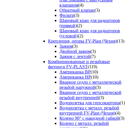
клапаном
(4)
Обратный клапан
(3)
Фильтр
(3)
Шаровый кран для радиаторов
(прямой)
(2)
Шаровый кран для радиаторов
(угловой)
(2)
Крепления, опоры FV-Plast (Чехия)
(13)
Зажим
(3)
Двойной зажим
(3)
Зажим с лентой
(7)
Комбинированные и резьбовые
фитинги FV-PLAST
(119)
Американка ВР
(10)
Американка НР
(10)
Вварное седло с металлической
резьбой наружной
(3)
Вварное седло с металлической
резьбой внутренней
(3)
Водорозетка для гипсокартона
(1)
Водорозетка с металл. резьбой
внутренней FV-Plast (Чехия)
(4)
Колено 90° с накидной гайкой
(3)
Колено с металл. резьбой