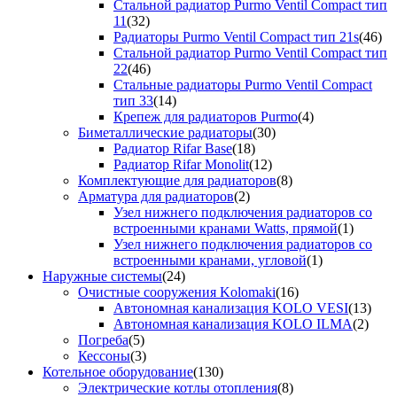
Стальной радиатор Purmo Ventil Compact тип
11
(32)
Радиаторы Purmo Ventil Compact тип 21s
(46)
Стальной радиатор Purmo Ventil Compact тип
22
(46)
Стальные радиаторы Purmo Ventil Compact
тип 33
(14)
Крепеж для радиаторов Purmo
(4)
Биметаллические радиаторы
(30)
Радиатор Rifar Base
(18)
Радиатор Rifar Monolit
(12)
Комплектующие для радиаторов
(8)
Арматура для радиаторов
(2)
Узел нижнего подключения радиаторов со
встроенными кранами Watts, прямой
(1)
Узел нижнего подключения радиаторов со
встроенными кранами, угловой
(1)
Наружные системы
(24)
Очистные сооружения Kolomaki
(16)
Автономная канализация KOLO VESI
(13)
Автономная канализация KOLO ILMA
(2)
Погреба
(5)
Кессоны
(3)
Котельное оборудование
(130)
Электрические котлы отопления
(8)