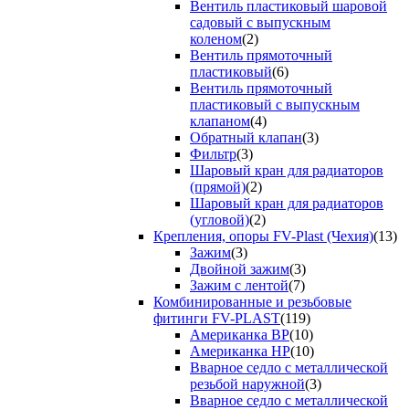
Вентиль пластиковый шаровой
садовый с выпускным
коленом
(2)
Вентиль прямоточный
пластиковый
(6)
Вентиль прямоточный
пластиковый с выпускным
клапаном
(4)
Обратный клапан
(3)
Фильтр
(3)
Шаровый кран для радиаторов
(прямой)
(2)
Шаровый кран для радиаторов
(угловой)
(2)
Крепления, опоры FV-Plast (Чехия)
(13)
Зажим
(3)
Двойной зажим
(3)
Зажим с лентой
(7)
Комбинированные и резьбовые
фитинги FV-PLAST
(119)
Американка ВР
(10)
Американка НР
(10)
Вварное седло с металлической
резьбой наружной
(3)
Вварное седло с металлической