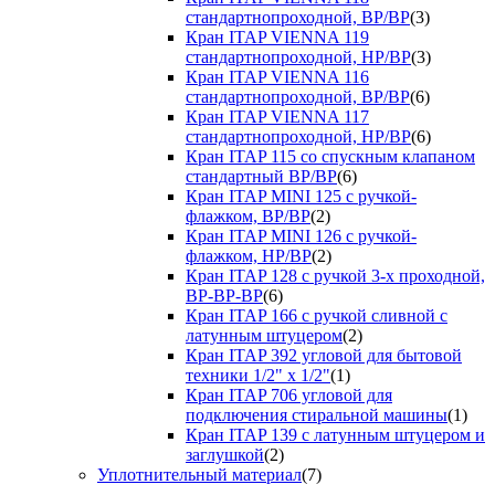
стандартнопроходной, ВР/ВР
(3)
Кран ITAP VIENNA 119
стандартнопроходной, НР/ВР
(3)
Кран ITAP VIENNA 116
стандартнопроходной, ВР/ВР
(6)
Кран ITAP VIENNA 117
стандартнопроходной, НР/ВР
(6)
Кран ITAP 115 со спускным клапаном
стандартный ВР/ВР
(6)
Кран ITAP MINI 125 с ручкой-
флажком, ВР/ВР
(2)
Кран ITAP MINI 126 с ручкой-
флажком, НР/ВР
(2)
Кран ITAP 128 с ручкой 3-х проходной,
ВР-ВР-ВР
(6)
Кран ITAP 166 с ручкой сливной с
латунным штуцером
(2)
Кран ITAP 392 угловой для бытовой
техники 1/2" х 1/2"
(1)
Кран ITAP 706 угловой для
подключения стиральной машины
(1)
Кран ITAP 139 с латунным штуцером и
заглушкой
(2)
Уплотнительный материал
(7)