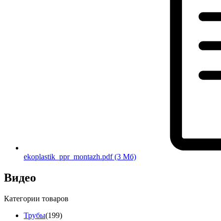
ekoplastik_ppr_montazh.pdf
(3 Мб)
Видео
Категории товаров
Трубы
(199)