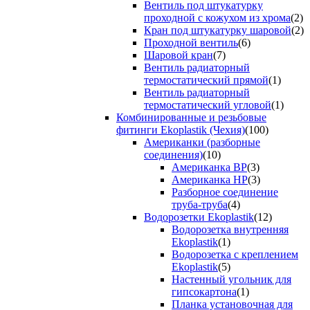
Вентиль под штукатурку
проходной с кожухом из хрома
(2)
Кран под штукатурку шаровой
(2)
Проходной вентиль
(6)
Шаровой кран
(7)
Вентиль радиаторный
термостатический прямой
(1)
Вентиль радиаторный
термостатический угловой
(1)
Комбинированные и резьбовые
фитинги Ekoplastik (Чехия)
(100)
Американки (разборные
соединения)
(10)
Американка ВР
(3)
Американка НР
(3)
Разборное соединение
труба-труба
(4)
Водорозетки Ekoplastik
(12)
Водорозетка внутренняя
Ekoplastik
(1)
Водорозетка с креплением
Ekoplastik
(5)
Настенный угольник для
гипсокартона
(1)
Планка установочная для