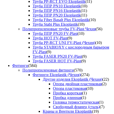
Труба PP-RCT EVO Ekoplastik
(11)
Труба ППР PN10 Ekoplastik
(10)
Труба ППР PN16 Ekoplastik
(11)
Труба ППР PN20 Ekoplastik
(11)
Труба Fiber Basalt Plus Ekoplastik
(10)
Труба Stabi Plus Ekoplastik
(10)
Полипропиленовые трубы FV-Plast Чехия
(56)
Труба ППР PN20 FV-Plast
(10)
Труба HOT FV-Plast
(9)
Труба PP-RCT UNI FV-Plast (Чехия)
(10)
Труба STABIOXY с кислородным барьером
FV-Plast
(9)
Труба FASER PN20 FV-Plast
(9)
Труба FASER HOT FV-Plast
(9)
Фитинги
(584)
Полипропиленовые фитинги
(570)
Фитинги Ekoplastik (Чехия)
(274)
Другие изделия Ekoplastik (Чехия)
(22)
Опора двойная пластиковая
(2)
Опора пластиковая
(10)
Пробка короткая
(1)
Пробка длинная
(1)
Головка термостатическая
(1)
Свободный фланец (сталь)
(7)
Краны и Вентили Ekoplastik
(19)