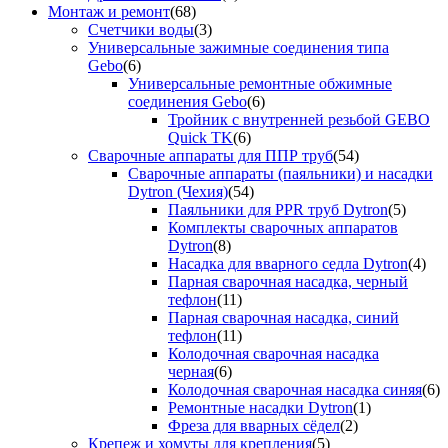
Монтаж и ремонт
(68)
Счетчики воды
(3)
Универсальные зажимные соединения типа
Gebo
(6)
Универсальные ремонтные обжимные
соединения Gebo
(6)
Тройник с внутренней резьбой GEBO
Quick TK
(6)
Сварочные аппараты для ППР труб
(54)
Сварочные аппараты (паяльники) и насадки
Dytron (Чехия)
(54)
Паяльники для PPR труб Dytron
(5)
Комплекты сварочных аппаратов
Dytron
(8)
Насадка для вварного седла Dytron
(4)
Парная сварочная насадка, черный
тефлон
(11)
Парная сварочная насадка, синий
тефлон
(11)
Колодочная сварочная насадка
черная
(6)
Колодочная сварочная насадка синяя
(6)
Ремонтные насадки Dytron
(1)
Фреза для вварных сёдел
(2)
Крепеж и хомуты для крепления
(5)