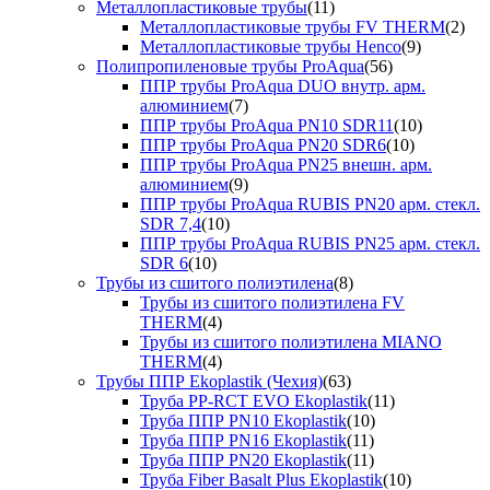
Металлопластиковые трубы
(11)
Металлопластиковые трубы FV THERM
(2)
Металлопластиковые трубы Henco
(9)
Полипропиленовые трубы ProAqua
(56)
ППР трубы ProAqua DUO внутр. арм.
алюминием
(7)
ППР трубы ProAqua PN10 SDR11
(10)
ППР трубы ProAqua PN20 SDR6
(10)
ППР трубы ProAqua PN25 внешн. арм.
алюминием
(9)
ППР трубы ProAqua RUBIS PN20 арм. стекл.
SDR 7,4
(10)
ППР трубы ProAqua RUBIS PN25 арм. стекл.
SDR 6
(10)
Трубы из сшитого полиэтилена
(8)
Трубы из сшитого полиэтилена FV
THERM
(4)
Трубы из сшитого полиэтилена MIANO
THERM
(4)
Трубы ППР Ekoplastik (Чехия)
(63)
Труба PP-RCT EVO Ekoplastik
(11)
Труба ППР PN10 Ekoplastik
(10)
Труба ППР PN16 Ekoplastik
(11)
Труба ППР PN20 Ekoplastik
(11)
Труба Fiber Basalt Plus Ekoplastik
(10)