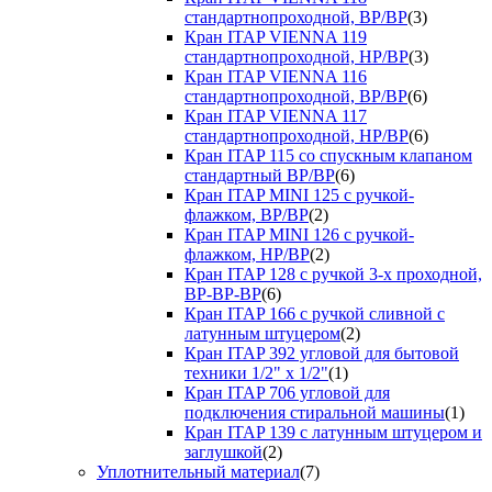
стандартнопроходной, ВР/ВР
(3)
Кран ITAP VIENNA 119
стандартнопроходной, НР/ВР
(3)
Кран ITAP VIENNA 116
стандартнопроходной, ВР/ВР
(6)
Кран ITAP VIENNA 117
стандартнопроходной, НР/ВР
(6)
Кран ITAP 115 со спускным клапаном
стандартный ВР/ВР
(6)
Кран ITAP MINI 125 с ручкой-
флажком, ВР/ВР
(2)
Кран ITAP MINI 126 с ручкой-
флажком, НР/ВР
(2)
Кран ITAP 128 с ручкой 3-х проходной,
ВР-ВР-ВР
(6)
Кран ITAP 166 с ручкой сливной с
латунным штуцером
(2)
Кран ITAP 392 угловой для бытовой
техники 1/2" х 1/2"
(1)
Кран ITAP 706 угловой для
подключения стиральной машины
(1)
Кран ITAP 139 с латунным штуцером и
заглушкой
(2)
Уплотнительный материал
(7)