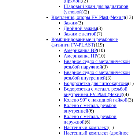
(прямой)
(2)
Шаровый кран для радиаторов
(угловой)
(2)
Крепления, опоры FV-Plast (Чехия)
(13)
Зажим
(3)
Двойной зажим
(3)
Зажим с лентой
(7)
Комбинированные и резьбовые
фитинги FV-PLAST
(119)
Американка ВР
(10)
Американка НР
(10)
Вварное седло с металлической
резьбой наружной
(3)
Вварное седло с металлической
резьбой внутренней
(3)
Водорозетка для гипсокартона
(1)
Водорозетка с металл. резьбой
внутренней FV-Plast (Чехия)
(4)
Колено 90° с накидной гайкой
(3)
Колено с металл. резьбой
внутренней
(6)
Колено с металл. резьбой
наружной
(6)
Настенный комплект
(1)
Настенный комплект (двойное