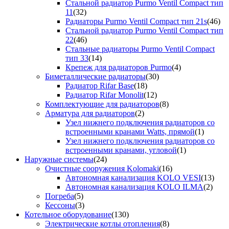
Стальной радиатор Purmo Ventil Compact тип
11
(32)
Радиаторы Purmo Ventil Compact тип 21s
(46)
Стальной радиатор Purmo Ventil Compact тип
22
(46)
Стальные радиаторы Purmo Ventil Compact
тип 33
(14)
Крепеж для радиаторов Purmo
(4)
Биметаллические радиаторы
(30)
Радиатор Rifar Base
(18)
Радиатор Rifar Monolit
(12)
Комплектующие для радиаторов
(8)
Арматура для радиаторов
(2)
Узел нижнего подключения радиаторов со
встроенными кранами Watts, прямой
(1)
Узел нижнего подключения радиаторов со
встроенными кранами, угловой
(1)
Наружные системы
(24)
Очистные сооружения Kolomaki
(16)
Автономная канализация KOLO VESI
(13)
Автономная канализация KOLO ILMA
(2)
Погреба
(5)
Кессоны
(3)
Котельное оборудование
(130)
Электрические котлы отопления
(8)