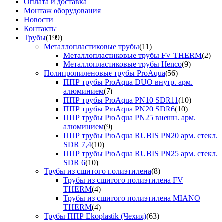
Оплата и доставка
Монтаж оборудования
Новости
Контакты
Трубы
(199)
Металлопластиковые трубы
(11)
Металлопластиковые трубы FV THERM
(2)
Металлопластиковые трубы Henco
(9)
Полипропиленовые трубы ProAqua
(56)
ППР трубы ProAqua DUO внутр. арм.
алюминием
(7)
ППР трубы ProAqua PN10 SDR11
(10)
ППР трубы ProAqua PN20 SDR6
(10)
ППР трубы ProAqua PN25 внешн. арм.
алюминием
(9)
ППР трубы ProAqua RUBIS PN20 арм. стекл.
SDR 7,4
(10)
ППР трубы ProAqua RUBIS PN25 арм. стекл.
SDR 6
(10)
Трубы из сшитого полиэтилена
(8)
Трубы из сшитого полиэтилена FV
THERM
(4)
Трубы из сшитого полиэтилена MIANO
THERM
(4)
Трубы ППР Ekoplastik (Чехия)
(63)