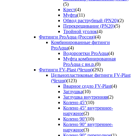
(5)
Крест
(4)
Муфта
(11)
Обвод раструбный (PN20)
(2)
Перекрещивание (PN20)
(5)
Тройной уголок
(4)
Фитинги ProAqua (Россия)
(4)
Комбинированные фитинги
ProAqua
(4)
Водорозетки ProAqua
(4)
Муфта комбинированная
ProAqua с вн.р.
(0)
Фитинги FV-Plast (Чехия)
(292)
Цельнопластиковые фитинги FV-Plast
(Чехия)
(123)
Вварное седло FV-Plast
(4)
Заглушка
(10)
Заглушка внутренняя
(2)
Колено 45°
(10)
Колено 45° внутреннее-
наружное
(2)
Колено 90°
(10)
Колено 90° внутреннее-
наружное
(3)
Колено 90° переходное
(1)