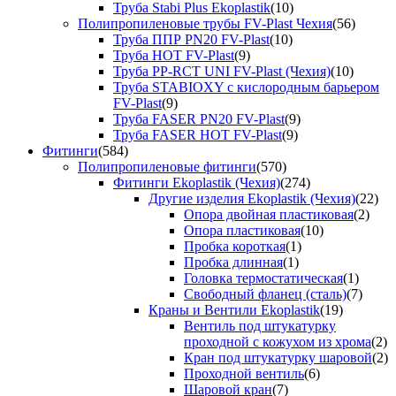
Труба Stabi Plus Ekoplastik
(10)
Полипропиленовые трубы FV-Plast Чехия
(56)
Труба ППР PN20 FV-Plast
(10)
Труба HOT FV-Plast
(9)
Труба PP-RCT UNI FV-Plast (Чехия)
(10)
Труба STABIOXY с кислородным барьером
FV-Plast
(9)
Труба FASER PN20 FV-Plast
(9)
Труба FASER HOT FV-Plast
(9)
Фитинги
(584)
Полипропиленовые фитинги
(570)
Фитинги Ekoplastik (Чехия)
(274)
Другие изделия Ekoplastik (Чехия)
(22)
Опора двойная пластиковая
(2)
Опора пластиковая
(10)
Пробка короткая
(1)
Пробка длинная
(1)
Головка термостатическая
(1)
Свободный фланец (сталь)
(7)
Краны и Вентили Ekoplastik
(19)
Вентиль под штукатурку
проходной с кожухом из хрома
(2)
Кран под штукатурку шаровой
(2)
Проходной вентиль
(6)
Шаровой кран
(7)