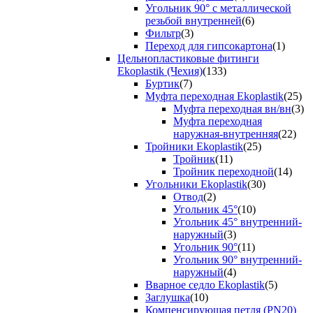
Угольник 90° с металлической
резьбой внутренней
(6)
Фильтр
(3)
Переход для гипсокартона
(1)
Цельнопластиковые фитинги
Ekoplastik (Чехия)
(133)
Буртик
(7)
Муфта переходная Ekoplastik
(25)
Муфта переходная вн/вн
(3)
Муфта переходная
наружная-внутренняя
(22)
Тройники Ekoplastik
(25)
Тройник
(11)
Тройник переходной
(14)
Угольники Ekoplastik
(30)
Отвод
(2)
Угольник 45°
(10)
Угольник 45° внутренний-
наружный
(3)
Угольник 90°
(11)
Угольник 90° внутренний-
наружный
(4)
Вварное седло Ekoplastik
(5)
Заглушка
(10)
Компенсирующая петля (PN20)