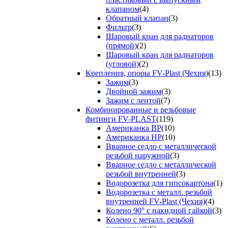
клапаном
(4)
Обратный клапан
(3)
Фильтр
(3)
Шаровый кран для радиаторов
(прямой)
(2)
Шаровый кран для радиаторов
(угловой)
(2)
Крепления, опоры FV-Plast (Чехия)
(13)
Зажим
(3)
Двойной зажим
(3)
Зажим с лентой
(7)
Комбинированные и резьбовые
фитинги FV-PLAST
(119)
Американка ВР
(10)
Американка НР
(10)
Вварное седло с металлической
резьбой наружной
(3)
Вварное седло с металлической
резьбой внутренней
(3)
Водорозетка для гипсокартона
(1)
Водорозетка с металл. резьбой
внутренней FV-Plast (Чехия)
(4)
Колено 90° с накидной гайкой
(3)
Колено с металл. резьбой