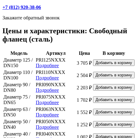
+7 (812) 920-38-06
Закажите обратный звонок
Цены и характеристики: Свободный
фланец (сталь)
Модель
Артикул
Цена
В корзину
Диаметр 125 /
PRI125NXXX
3 705 ₽
DN150
Подробнее
Диаметр 110 /
PRI110NXXX
2 504 ₽
DN100
Подробнее
Диаметр 90 /
PRI090NXXX
2 203 ₽
DN80
Подробнее
Диаметр 75 /
PRI075NXXX
1 702 ₽
DN65
Подробнее
Диаметр 63 /
PRI063NXXX
1 552 ₽
DN50
Подробнее
Диаметр 50 /
PRI050NXXX
1 252 ₽
DN40
Подробнее
Диаметр 40 /
PRI040NXXX
1 002 ₽