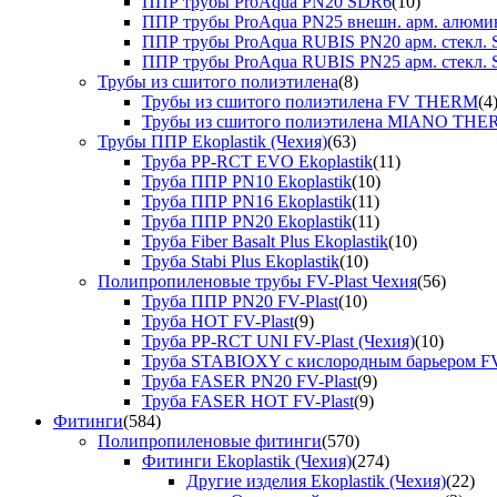
ППР трубы ProAqua PN20 SDR6
(10)
ППР трубы ProAqua PN25 внешн. арм. алюми
ППР трубы ProAqua RUBIS PN20 арм. стекл. 
ППР трубы ProAqua RUBIS PN25 арм. стекл. 
Трубы из сшитого полиэтилена
(8)
Трубы из сшитого полиэтилена FV THERM
(4
Трубы из сшитого полиэтилена MIANO TH
Трубы ППР Ekoplastik (Чехия)
(63)
Труба PP-RCT EVO Ekoplastik
(11)
Труба ППР PN10 Ekoplastik
(10)
Труба ППР PN16 Ekoplastik
(11)
Труба ППР PN20 Ekoplastik
(11)
Труба Fiber Basalt Plus Ekoplastik
(10)
Труба Stabi Plus Ekoplastik
(10)
Полипропиленовые трубы FV-Plast Чехия
(56)
Труба ППР PN20 FV-Plast
(10)
Труба HOT FV-Plast
(9)
Труба PP-RCT UNI FV-Plast (Чехия)
(10)
Труба STABIOXY с кислородным барьером FV
Труба FASER PN20 FV-Plast
(9)
Труба FASER HOT FV-Plast
(9)
Фитинги
(584)
Полипропиленовые фитинги
(570)
Фитинги Ekoplastik (Чехия)
(274)
Другие изделия Ekoplastik (Чехия)
(22)