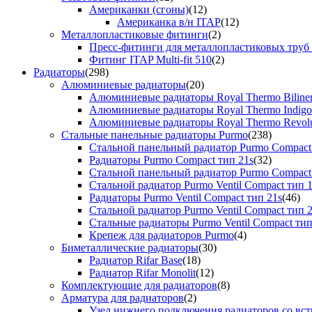
Американки (сгоны)
(12)
Американка в/н ITAP
(12)
Металлопластиковые фитинги
(2)
Пресс-фитинги для металлопластиковых труб
Фитинг ITAP Multi-fit 510
(2)
Радиаторы
(298)
Алюминиевые радиаторы
(20)
Алюминиевые радиаторы Royal Thermo Biline
Алюминиевые радиаторы Royal Thermo Indigo
Алюминиевые радиаторы Royal Thermo Revolu
Стальные панельные радиаторы Purmo
(238)
Стальной панельный радиатор Purmo Compact
Радиаторы Purmo Compact тип 21s
(32)
Стальной панельный радиатор Purmo Compact
Стальной радиатор Purmo Ventil Compact тип 
Радиаторы Purmo Ventil Compact тип 21s
(46)
Стальной радиатор Purmo Ventil Compact тип 
Стальные радиаторы Purmo Ventil Compact тип
Крепеж для радиаторов Purmo
(4)
Биметаллические радиаторы
(30)
Радиатор Rifar Base
(18)
Радиатор Rifar Monolit
(12)
Комплектующие для радиаторов
(8)
Арматура для радиаторов
(2)
Узел нижнего подключения радиаторов со вс