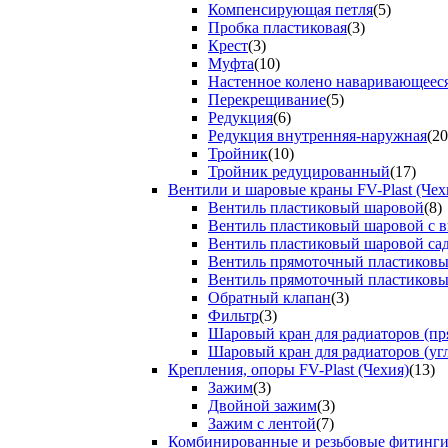
Компенсирующая петля
(5)
Пробка пластиковая
(3)
Крест
(3)
Муфта
(10)
Настенное колено наваривающеес
Перекрещивание
(5)
Редукция
(6)
Редукция внутренняя-наружная
(20
Тройник
(10)
Тройник редуцированный
(17)
Вентили и шаровые краны FV-Plast (Чех
Вентиль пластиковый шаровой
(8)
Вентиль пластиковый шаровой с 
Вентиль пластиковый шаровой са
Вентиль прямоточный пластиков
Вентиль прямоточный пластиков
Обратный клапан
(3)
Фильтр
(3)
Шаровый кран для радиаторов (пр
Шаровый кран для радиаторов (уг
Крепления, опоры FV-Plast (Чехия)
(13)
Зажим
(3)
Двойной зажим
(3)
Зажим с лентой
(7)
Комбинированные и резьбовые фитинг