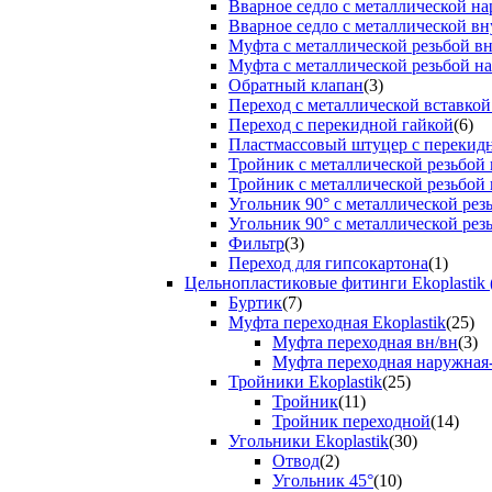
Вварное седло с металлической н
Вварное седло с металлической вн
Муфта с металлической резьбой в
Муфта с металлической резьбой н
Обратный клапан
(3)
Переход с металлической вставкой
Переход с перекидной гайкой
(6)
Пластмассовый штуцер с перекид
Тройник с металлической резьбой
Тройник с металлической резьбой
Угольник 90° с металлической ре
Угольник 90° с металлической рез
Фильтр
(3)
Переход для гипсокартона
(1)
Цельнопластиковые фитинги Ekoplastik 
Буртик
(7)
Муфта переходная Ekoplastik
(25)
Муфта переходная вн/вн
(3)
Муфта переходная наружная
Тройники Ekoplastik
(25)
Тройник
(11)
Тройник переходной
(14)
Угольники Ekoplastik
(30)
Отвод
(2)
Угольник 45°
(10)