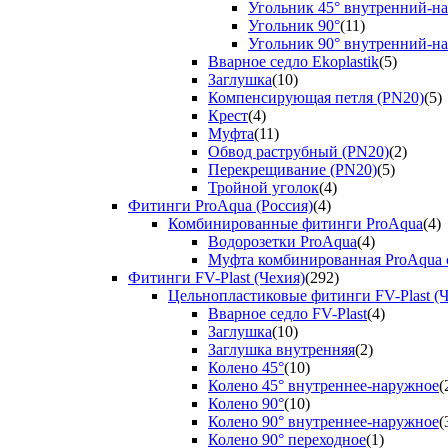
Угольник 45° внутренний-н
Угольник 90°
(11)
Угольник 90° внутренний-н
Вварное седло Ekoplastik
(5)
Заглушка
(10)
Компенсирующая петля (PN20)
(5)
Крест
(4)
Муфта
(11)
Обвод раструбный (PN20)
(2)
Перекрещивание (PN20)
(5)
Тройной уголок
(4)
Фитинги ProAqua (Россия)
(4)
Комбинированные фитинги ProAqua
(4)
Водорозетки ProAqua
(4)
Муфта комбинированная ProAqua с
Фитинги FV-Plast (Чехия)
(292)
Цельнопластиковые фитинги FV-Plast (Ч
Вварное седло FV-Plast
(4)
Заглушка
(10)
Заглушка внутренняя
(2)
Колено 45°
(10)
Колено 45° внутреннее-наружное
(
Колено 90°
(10)
Колено 90° внутреннее-наружное
(
Колено 90° переходное
(1)