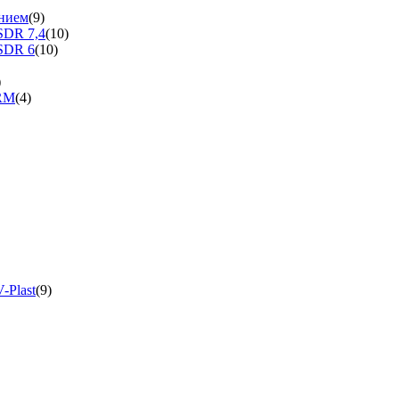
нием
(9)
SDR 7,4
(10)
SDR 6
(10)
)
ERM
(4)
-Plast
(9)