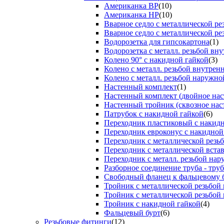
Американка ВР
(10)
Американка НР
(10)
Вварное седло с металлической р
Вварное седло с металлической ре
Водорозетка для гипсокартона
(1)
Водорозетка с металл. резьбой вну
Колено 90° с накидной гайкой
(3)
Колено с металл. резьбой внутрен
Колено с металл. резьбой наружно
Настенный комплект
(1)
Настенный комплект (двойное нас
Настенный тройник (сквозное нас
Патрубок с накидной гайкой
(6)
Переходник пластиковый с накид
Переходник евроконус с накидной
Переходник с металлической резь
Переходник с металлической вста
Переходник с металл. резьбой на
Разборное соединение труба - труб
Свободный фланец к фальцевому 
Тройник с металлической резьбой
Тройник с металлической резьбой
Тройник с накидной гайкой
(4)
Фальцевый бурт
(6)
Резьбовые фитинги
(12)