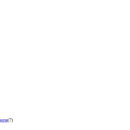
нием
(7)