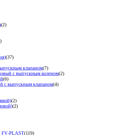
я
(2)
)
ия)
(37)
выпускным клапаном
(7)
довый с выпускным коленом
(2)
ый
(6)
ый с выпускным клапаном
(4)
ямой)
(2)
ловой)
(2)
и FV-PLAST
(119)