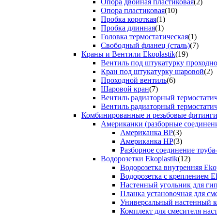
Опора двойная пластиковая
(2)
Опора пластиковая
(10)
Пробка короткая
(1)
Пробка длинная
(1)
Головка термостатическая
(1)
Свободный фланец (сталь)
(7)
Краны и Вентили Ekoplastik
(19)
Вентиль под штукатурку проходно
Кран под штукатурку шаровой
(2)
Проходной вентиль
(6)
Шаровой кран
(7)
Вентиль радиаторный термостати
Вентиль радиаторный термостати
Комбинированные и резьбовые фитинги E
Американки (разборные соединен
Американка ВР
(3)
Американка НР
(3)
Разборное соединение труба
Водорозетки Ekoplastik
(12)
Водорозетка внутренняя Ekop
Водорозетка с креплением Ek
Настенный угольник для ги
Планка установочная для см
Универсальный настенный к
Комплект для смесителя нас