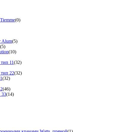
 Tiemme
(0)
r Alum
(5)
(5)
tion
(10)
 тип 11
(32)
 тип 22
(32)
11
(32)
22
(46)
 33
(14)
троенными кранами Watts, прямой
(1)