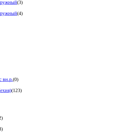
аружный
(3)
аружный
(4)
 вн.р.
(0)
ехия)
(123)
2)
3)