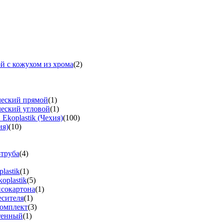
й с кожухом из хрома
(2)
ческий прямой
(1)
ческий угловой
(1)
koplastik (Чехия)
(100)
ия)
(10)
-труба
(4)
lastik
(1)
oplastik
(5)
псокартона
(1)
есителя
(1)
омплект
(3)
тенный
(1)