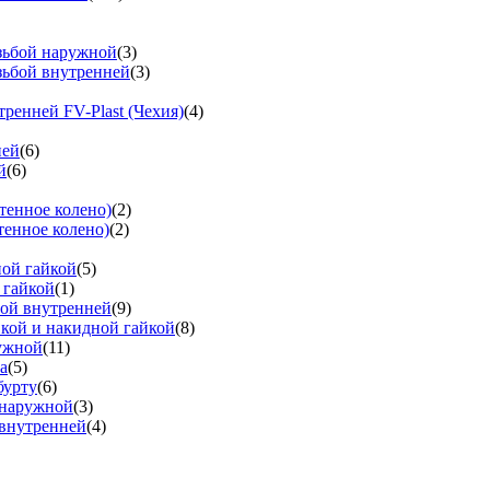
езьбой наружной
(3)
зьбой внутренней
(3)
тренней FV-Plast (Чехия)
(4)
ней
(6)
й
(6)
тенное колено)
(2)
тенное колено)
(2)
ной гайкой
(5)
 гайкой
(1)
бой внутренней
(9)
вкой и накидной гайкой
(8)
ружной
(11)
а
(5)
бурту
(6)
 наружной
(3)
 внутренней
(4)