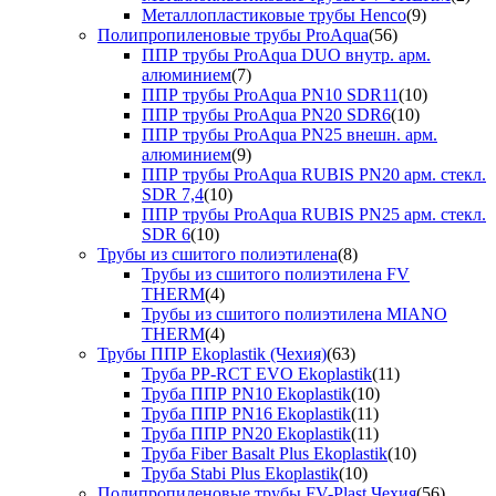
Металлопластиковые трубы Henco
(9)
Полипропиленовые трубы ProAqua
(56)
ППР трубы ProAqua DUO внутр. арм.
алюминием
(7)
ППР трубы ProAqua PN10 SDR11
(10)
ППР трубы ProAqua PN20 SDR6
(10)
ППР трубы ProAqua PN25 внешн. арм.
алюминием
(9)
ППР трубы ProAqua RUBIS PN20 арм. стекл.
SDR 7,4
(10)
ППР трубы ProAqua RUBIS PN25 арм. стекл.
SDR 6
(10)
Трубы из сшитого полиэтилена
(8)
Трубы из сшитого полиэтилена FV
THERM
(4)
Трубы из сшитого полиэтилена MIANO
THERM
(4)
Трубы ППР Ekoplastik (Чехия)
(63)
Труба PP-RCT EVO Ekoplastik
(11)
Труба ППР PN10 Ekoplastik
(10)
Труба ППР PN16 Ekoplastik
(11)
Труба ППР PN20 Ekoplastik
(11)
Труба Fiber Basalt Plus Ekoplastik
(10)
Труба Stabi Plus Ekoplastik
(10)
Полипропиленовые трубы FV-Plast Чехия
(56)