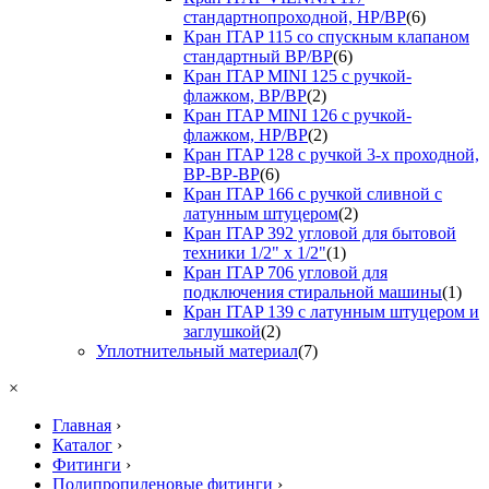
стандартнопроходной, НР/ВР
(6)
Кран ITAP 115 со спускным клапаном
стандартный ВР/ВР
(6)
Кран ITAP MINI 125 с ручкой-
флажком, ВР/ВР
(2)
Кран ITAP MINI 126 с ручкой-
флажком, НР/ВР
(2)
Кран ITAP 128 с ручкой 3-х проходной,
ВР-ВР-ВР
(6)
Кран ITAP 166 с ручкой сливной с
латунным штуцером
(2)
Кран ITAP 392 угловой для бытовой
техники 1/2" х 1/2"
(1)
Кран ITAP 706 угловой для
подключения стиральной машины
(1)
Кран ITAP 139 с латунным штуцером и
заглушкой
(2)
Уплотнительный материал
(7)
×
Главная
›
Каталог
›
Фитинги
›
Полипропиленовые фитинги
›