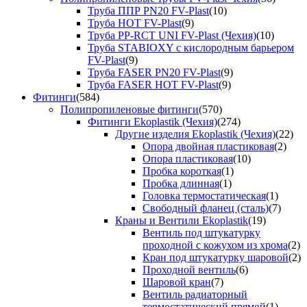
Труба ППР PN20 FV-Plast
(10)
Труба HOT FV-Plast
(9)
Труба PP-RCT UNI FV-Plast (Чехия)
(10)
Труба STABIOXY с кислородным барьером
FV-Plast
(9)
Труба FASER PN20 FV-Plast
(9)
Труба FASER HOT FV-Plast
(9)
Фитинги
(584)
Полипропиленовые фитинги
(570)
Фитинги Ekoplastik (Чехия)
(274)
Другие изделия Ekoplastik (Чехия)
(22)
Опора двойная пластиковая
(2)
Опора пластиковая
(10)
Пробка короткая
(1)
Пробка длинная
(1)
Головка термостатическая
(1)
Свободный фланец (сталь)
(7)
Краны и Вентили Ekoplastik
(19)
Вентиль под штукатурку
проходной с кожухом из хрома
(2)
Кран под штукатурку шаровой
(2)
Проходной вентиль
(6)
Шаровой кран
(7)
Вентиль радиаторный
термостатический прямой
(1)