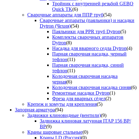
Тройник с внутренней резьбой GEBO
Quick TK
(6)
Сварочные аппараты для ППР труб
(54)
Сварочные аппараты (паяльники) и насадки
Dytron (Чехия)
(54)
Паяльники для PPR труб Dytron
(5)
Комплекты сварочных аппаратов
Dytron
(8)
Насадка для вварного седла Dytron
(4)
Парная сварочная насадка, черный
тефлон
(11)
Парная сварочная насадка, синий
тефлон
(11)
Колодочная сварочная насадка
черная
(6)
Колодочная сварочная насадка синяя
(6)
Ремонтные насадки Dytron
(1)
Фреза для вварных сёдел
(2)
Крепеж и хомуты для крепления
(5)
Запорная арматура
(94)
Задвижки клиновидные (вентили)
(9)
Задвижка клиновая латунная ITAP 156 ВР/
ВР
(9)
Краны шаровые стальные
(0)
Краны LD (Россия)
(0)