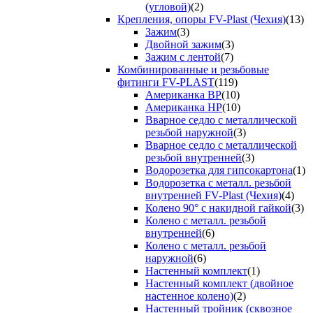
(угловой)
(2)
Крепления, опоры FV-Plast (Чехия)
(13)
Зажим
(3)
Двойной зажим
(3)
Зажим с лентой
(7)
Комбинированные и резьбовые
фитинги FV-PLAST
(119)
Американка ВР
(10)
Американка НР
(10)
Вварное седло с металлической
резьбой наружной
(3)
Вварное седло с металлической
резьбой внутренней
(3)
Водорозетка для гипсокартона
(1)
Водорозетка с металл. резьбой
внутренней FV-Plast (Чехия)
(4)
Колено 90° с накидной гайкой
(3)
Колено с металл. резьбой
внутренней
(6)
Колено с металл. резьбой
наружной
(6)
Настенный комплект
(1)
Настенный комплект (двойное
настенное колено)
(2)
Настенный тройник (сквозное