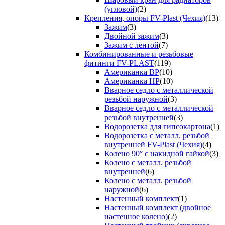
(угловой)
(2)
Крепления, опоры FV-Plast (Чехия)
(13)
Зажим
(3)
Двойной зажим
(3)
Зажим с лентой
(7)
Комбинированные и резьбовые
фитинги FV-PLAST
(119)
Американка ВР
(10)
Американка НР
(10)
Вварное седло с металлической
резьбой наружной
(3)
Вварное седло с металлической
резьбой внутренней
(3)
Водорозетка для гипсокартона
(1)
Водорозетка с металл. резьбой
внутренней FV-Plast (Чехия)
(4)
Колено 90° с накидной гайкой
(3)
Колено с металл. резьбой
внутренней
(6)
Колено с металл. резьбой
наружной
(6)
Настенный комплект
(1)
Настенный комплект (двойное
настенное колено)
(2)