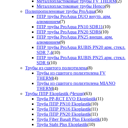
Металлопластиковые трубы FV THERM
(2)
Металлопластиковые трубы Henco
(9)
Полипропиленовые трубы ProAqua
(56)
ППР трубы ProAqua DUO внутр. арм.
алюминием
(7)
ППР трубы ProAqua PN10 SDR11
(10)
ППР трубы ProAqua PN20 SDR6
(10)
ППР трубы ProAqua PN25 внешн. арм.
алюминием
(9)
ППР трубы ProAqua RUBIS PN20 арм. стекл.
SDR 7,4
(10)
ППР трубы ProAqua RUBIS PN25 арм. стекл.
SDR 6
(10)
Трубы из сшитого полиэтилена
(8)
Трубы из сшитого полиэтилена FV
THERM
(4)
Трубы из сшитого полиэтилена MIANO
THERM
(4)
Трубы ППР Ekoplastik (Чехия)
(63)
Труба PP-RCT EVO Ekoplastik
(11)
Труба ППР PN10 Ekoplastik
(10)
Труба ППР PN16 Ekoplastik
(11)
Труба ППР PN20 Ekoplastik
(11)
Труба Fiber Basalt Plus Ekoplastik
(10)
Труба Stabi Plus Ekoplastik
(10)