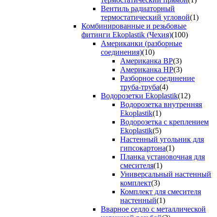
Вентиль радиаторный
термостатический угловой
(1)
Комбинированные и резьбовые
фитинги Ekoplastik (Чехия)
(100)
Американки (разборные
соединения)
(10)
Американка ВР
(3)
Американка НР
(3)
Разборное соединение
труба-труба
(4)
Водорозетки Ekoplastik
(12)
Водорозетка внутренняя
Ekoplastik
(1)
Водорозетка с креплением
Ekoplastik
(5)
Настенный угольник для
гипсокартона
(1)
Планка установочная для
смесителя
(1)
Универсальный настенный
комплект
(3)
Комплект для смесителя
настенный
(1)
Вварное седло с металлической