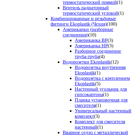
термостатический прямой
(1)
Вентиль радиаторный
термостатический угловой
(1)
Комбинированные и резьбовые
фитинги Ekoplastik (Чехия)
(100)
Американки (разборные
соединения)
(10)
Американка ВР
(3)
Американка НР
(3)
Разборное соединение
труба-труба
(4)
Водорозетки Ekoplastik
(12)
Водорозетка внутренняя
Ekoplastik
(1)
Водорозетка с креплением
Ekoplastik
(5)
Настенный угольник для
гипсокартона
(1)
Планка установочная для
смесителя
(1)
Универсальный настенный
комплект
(3)
Комплект для смесителя
настенный
(1)
Вварное седло с металлической