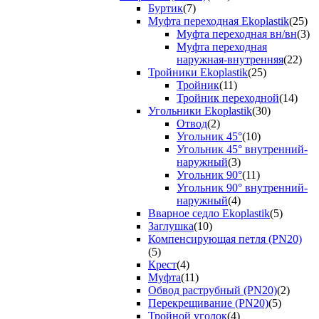
Буртик
(7)
Муфта переходная Ekoplastik
(25)
Муфта переходная вн/вн
(3)
Муфта переходная
наружная-внутренняя
(22)
Тройники Ekoplastik
(25)
Тройник
(11)
Тройник переходной
(14)
Угольники Ekoplastik
(30)
Отвод
(2)
Угольник 45°
(10)
Угольник 45° внутренний-
наружный
(3)
Угольник 90°
(11)
Угольник 90° внутренний-
наружный
(4)
Вварное седло Ekoplastik
(5)
Заглушка
(10)
Компенсирующая петля (PN20)
(5)
Крест
(4)
Муфта
(11)
Обвод раструбный (PN20)
(2)
Перекрещивание (PN20)
(5)
Тройной уголок
(4)