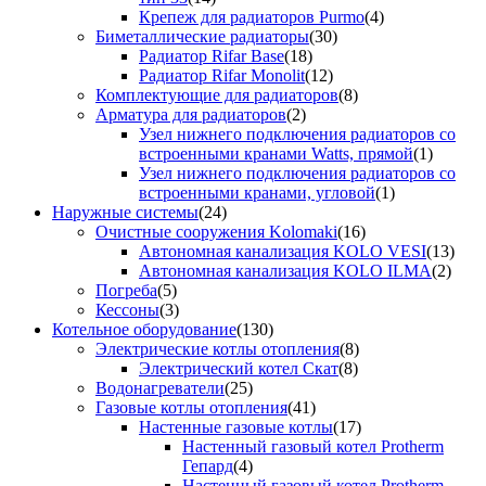
Крепеж для радиаторов Purmo
(4)
Биметаллические радиаторы
(30)
Радиатор Rifar Base
(18)
Радиатор Rifar Monolit
(12)
Комплектующие для радиаторов
(8)
Арматура для радиаторов
(2)
Узел нижнего подключения радиаторов со
встроенными кранами Watts, прямой
(1)
Узел нижнего подключения радиаторов со
встроенными кранами, угловой
(1)
Наружные системы
(24)
Очистные сооружения Kolomaki
(16)
Автономная канализация KOLO VESI
(13)
Автономная канализация KOLO ILMA
(2)
Погреба
(5)
Кессоны
(3)
Котельное оборудование
(130)
Электрические котлы отопления
(8)
Электрический котел Скат
(8)
Водонагреватели
(25)
Газовые котлы отопления
(41)
Настенные газовые котлы
(17)
Настенный газовый котел Protherm
Гепард
(4)
Настенный газовый котел Protherm