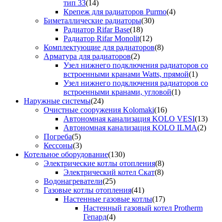
тип 33
(14)
Крепеж для радиаторов Purmo
(4)
Биметаллические радиаторы
(30)
Радиатор Rifar Base
(18)
Радиатор Rifar Monolit
(12)
Комплектующие для радиаторов
(8)
Арматура для радиаторов
(2)
Узел нижнего подключения радиаторов со
встроенными кранами Watts, прямой
(1)
Узел нижнего подключения радиаторов со
встроенными кранами, угловой
(1)
Наружные системы
(24)
Очистные сооружения Kolomaki
(16)
Автономная канализация KOLO VESI
(13)
Автономная канализация KOLO ILMA
(2)
Погреба
(5)
Кессоны
(3)
Котельное оборудование
(130)
Электрические котлы отопления
(8)
Электрический котел Скат
(8)
Водонагреватели
(25)
Газовые котлы отопления
(41)
Настенные газовые котлы
(17)
Настенный газовый котел Protherm
Гепард
(4)