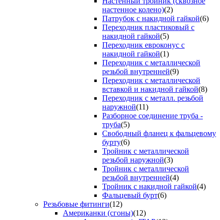
Настенный тройник (сквозное
настенное колено)
(2)
Патрубок с накидной гайкой
(6)
Переходник пластиковый с
накидной гайкой
(5)
Переходник евроконус с
накидной гайкой
(1)
Переходник с металлической
резьбой внутренней
(9)
Переходник с металлической
вставкой и накидной гайкой
(8)
Переходник с металл. резьбой
наружной
(11)
Разборное соединение труба -
труба
(5)
Свободный фланец к фальцевому
бурту
(6)
Тройник с металлической
резьбой наружной
(3)
Тройник с металлической
резьбой внутренней
(4)
Тройник с накидной гайкой
(4)
Фальцевый бурт
(6)
Резьбовые фитинги
(12)
Американки (сгоны)
(12)