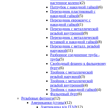
настенное колено)
(2)
Патрубок с накидной гайкой
(6)
Переходник пластиковый с
накидной гайкой
(5)
Переходник евроконус с
накидной гайкой
(1)
Переходник с металлической
резьбой внутренней
(9)
Переходник с металлической
вставкой и накидной гайкой
(8)
Переходник с металл. резьбой
наружной
(11)
Разборное соединение труба -
труба
(5)
Свободный фланец к фальцевому
бурту
(6)
Тройник с металлической
резьбой наружной
(3)
Тройник с металлической
резьбой внутренней
(4)
Тройник с накидной гайкой
(4)
Фальцевый бурт
(6)
Резьбовые фитинги
(12)
Американки (сгоны)
(12)
Американка в/н ITAP
(12)