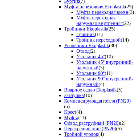
Буртик
(7)
Муфта переходная Ekoplastik
(25)
Муфта переходная вн/вн
(3)
Муфта переходная
наружная-внутренняя
(22)
Тройники Ekoplastik
(25)
Тройник
(11)
Тройник переходной
(14)
Угольники Ekoplastik
(30)
Отвод
(2)
Угольник 45°
(10)
Угольник 45° внутренний-
наружный
(3)
Угольник 90°
(11)
Угольник 90° внутренний-
наружный
(4)
Вварное седло Ekoplastik
(5)
Заглушка
(10)
Компенсирующая петля (PN20)
(5)
Крест
(4)
Муфта
(11)
Обвод раструбный (PN20)
(2)
Перекрещивание (PN20)
(5)
Тройной уголок
(4)