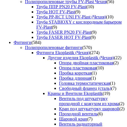
Полипропиленовые трубы FV-Plast Чехия
(56)
Труба ППР PN20 FV-Plast
(10)
Труба HOT FV-Plast
(9)
Труба PP-RCT UNI FV-Plast (Чехия)
(10)
Труба STABIOXY с кислородным барьером
FV-Plast
(9)
Труба FASER PN20 FV-Plast
(9)
Труба FASER HOT FV-Plast
(9)
Фитинги
(584)
Полипропиленовые фитинги
(570)
Фитинги Ekoplastik (Чехия)
(274)
Другие изделия Ekoplastik (Чехия)
(22)
Опора двойная пластиковая
(2)
Опора пластиковая
(10)
Пробка короткая
(1)
Пробка длинная
(1)
Головка термостатическая
(1)
Свободный фланец (сталь)
(7)
Краны и Вентили Ekoplastik
(19)
Вентиль под штукатурку
проходной с кожухом из хрома
(2)
Кран под штукатурку шаровой
(2)
Проходной вентиль
(6)
Шаровой кран
(7)
Вентиль радиаторный