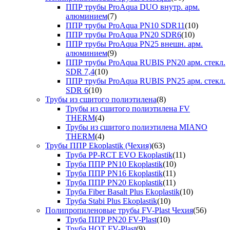
ППР трубы ProAqua DUO внутр. арм.
алюминием
(7)
ППР трубы ProAqua PN10 SDR11
(10)
ППР трубы ProAqua PN20 SDR6
(10)
ППР трубы ProAqua PN25 внешн. арм.
алюминием
(9)
ППР трубы ProAqua RUBIS PN20 арм. стекл.
SDR 7,4
(10)
ППР трубы ProAqua RUBIS PN25 арм. стекл.
SDR 6
(10)
Трубы из сшитого полиэтилена
(8)
Трубы из сшитого полиэтилена FV
THERM
(4)
Трубы из сшитого полиэтилена MIANO
THERM
(4)
Трубы ППР Ekoplastik (Чехия)
(63)
Труба PP-RCT EVO Ekoplastik
(11)
Труба ППР PN10 Ekoplastik
(10)
Труба ППР PN16 Ekoplastik
(11)
Труба ППР PN20 Ekoplastik
(11)
Труба Fiber Basalt Plus Ekoplastik
(10)
Труба Stabi Plus Ekoplastik
(10)
Полипропиленовые трубы FV-Plast Чехия
(56)
Труба ППР PN20 FV-Plast
(10)
Труба HOT FV-Plast
(9)