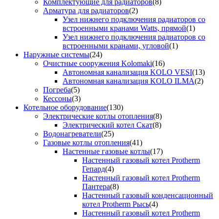
Комплектующие для радиаторов
(8)
Арматура для радиаторов
(2)
Узел нижнего подключения радиаторов со
встроенными кранами Watts, прямой
(1)
Узел нижнего подключения радиаторов со
встроенными кранами, угловой
(1)
Наружные системы
(24)
Очистные сооружения Kolomaki
(16)
Автономная канализация KOLO VESI
(13)
Автономная канализация KOLO ILMA
(2)
Погреба
(5)
Кессоны
(3)
Котельное оборудование
(130)
Электрические котлы отопления
(8)
Электрический котел Скат
(8)
Водонагреватели
(25)
Газовые котлы отопления
(41)
Настенные газовые котлы
(17)
Настенный газовый котел Protherm
Гепард
(4)
Настенный газовый котел Protherm
Пантера
(8)
Настенный газовый конденсационный
котел Protherm Рысь
(4)
Настенный газовый котел Protherm