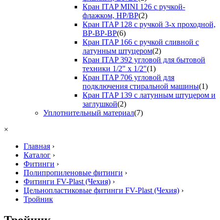
Кран ITAP MINI 126 с ручкой-
флажком, НР/ВР
(2)
Кран ITAP 128 с ручкой 3-х проходной,
ВР-ВР-ВР
(6)
Кран ITAP 166 с ручкой сливной с
латунным штуцером
(2)
Кран ITAP 392 угловой для бытовой
техники 1/2" х 1/2"
(1)
Кран ITAP 706 угловой для
подключения стиральной машины
(1)
Кран ITAP 139 с латунным штуцером и
заглушкой
(2)
Уплотнительный материал
(7)
×
Главная
›
Каталог
›
Фитинги
›
Полипропиленовые фитинги
›
Фитинги FV-Plast (Чехия)
›
Цельнопластиковые фитинги FV-Plast (Чехия)
›
Тройник
Тройник