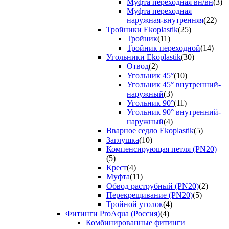
Муфта переходная вн/вн
(3)
Муфта переходная
наружная-внутренняя
(22)
Тройники Ekoplastik
(25)
Тройник
(11)
Тройник переходной
(14)
Угольники Ekoplastik
(30)
Отвод
(2)
Угольник 45°
(10)
Угольник 45° внутренний-
наружный
(3)
Угольник 90°
(11)
Угольник 90° внутренний-
наружный
(4)
Вварное седло Ekoplastik
(5)
Заглушка
(10)
Компенсирующая петля (PN20)
(5)
Крест
(4)
Муфта
(11)
Обвод раструбный (PN20)
(2)
Перекрещивание (PN20)
(5)
Тройной уголок
(4)
Фитинги ProAqua (Россия)
(4)
Комбинированные фитинги