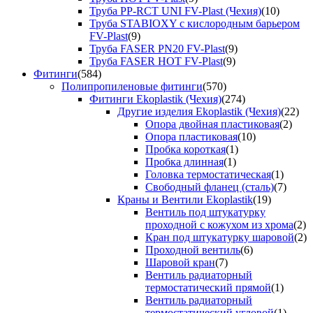
Труба PP-RCT UNI FV-Plast (Чехия)
(10)
Труба STABIOXY с кислородным барьером
FV-Plast
(9)
Труба FASER PN20 FV-Plast
(9)
Труба FASER HOT FV-Plast
(9)
Фитинги
(584)
Полипропиленовые фитинги
(570)
Фитинги Ekoplastik (Чехия)
(274)
Другие изделия Ekoplastik (Чехия)
(22)
Опора двойная пластиковая
(2)
Опора пластиковая
(10)
Пробка короткая
(1)
Пробка длинная
(1)
Головка термостатическая
(1)
Свободный фланец (сталь)
(7)
Краны и Вентили Ekoplastik
(19)
Вентиль под штукатурку
проходной с кожухом из хрома
(2)
Кран под штукатурку шаровой
(2)
Проходной вентиль
(6)
Шаровой кран
(7)
Вентиль радиаторный
термостатический прямой
(1)
Вентиль радиаторный
термостатический угловой
(1)