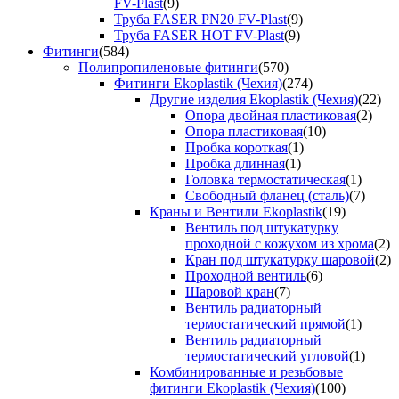
FV-Plast
(9)
Труба FASER PN20 FV-Plast
(9)
Труба FASER HOT FV-Plast
(9)
Фитинги
(584)
Полипропиленовые фитинги
(570)
Фитинги Ekoplastik (Чехия)
(274)
Другие изделия Ekoplastik (Чехия)
(22)
Опора двойная пластиковая
(2)
Опора пластиковая
(10)
Пробка короткая
(1)
Пробка длинная
(1)
Головка термостатическая
(1)
Свободный фланец (сталь)
(7)
Краны и Вентили Ekoplastik
(19)
Вентиль под штукатурку
проходной с кожухом из хрома
(2)
Кран под штукатурку шаровой
(2)
Проходной вентиль
(6)
Шаровой кран
(7)
Вентиль радиаторный
термостатический прямой
(1)
Вентиль радиаторный
термостатический угловой
(1)
Комбинированные и резьбовые
фитинги Ekoplastik (Чехия)
(100)