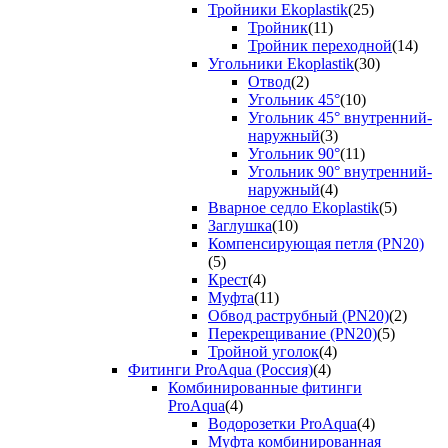
Тройники Ekoplastik
(25)
Тройник
(11)
Тройник переходной
(14)
Угольники Ekoplastik
(30)
Отвод
(2)
Угольник 45°
(10)
Угольник 45° внутренний-
наружный
(3)
Угольник 90°
(11)
Угольник 90° внутренний-
наружный
(4)
Вварное седло Ekoplastik
(5)
Заглушка
(10)
Компенсирующая петля (PN20)
(5)
Крест
(4)
Муфта
(11)
Обвод раструбный (PN20)
(2)
Перекрещивание (PN20)
(5)
Тройной уголок
(4)
Фитинги ProAqua (Россия)
(4)
Комбинированные фитинги
ProAqua
(4)
Водорозетки ProAqua
(4)
Муфта комбинированная