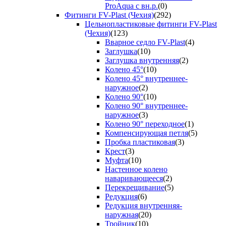
ProAqua с вн.р.
(0)
Фитинги FV-Plast (Чехия)
(292)
Цельнопластиковые фитинги FV-Plast
(Чехия)
(123)
Вварное седло FV-Plast
(4)
Заглушка
(10)
Заглушка внутренняя
(2)
Колено 45°
(10)
Колено 45° внутреннее-
наружное
(2)
Колено 90°
(10)
Колено 90° внутреннее-
наружное
(3)
Колено 90° переходное
(1)
Компенсирующая петля
(5)
Пробка пластиковая
(3)
Крест
(3)
Муфта
(10)
Настенное колено
наваривающееся
(2)
Перекрещивание
(5)
Редукция
(6)
Редукция внутренняя-
наружная
(20)
Тройник
(10)