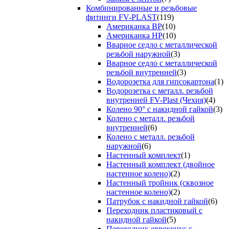
Комбинированные и резьбовые
фитинги FV-PLAST
(119)
Американка ВР
(10)
Американка НР
(10)
Вварное седло с металлической
резьбой наружной
(3)
Вварное седло с металлической
резьбой внутренней
(3)
Водорозетка для гипсокартона
(1)
Водорозетка с металл. резьбой
внутренней FV-Plast (Чехия)
(4)
Колено 90° с накидной гайкой
(3)
Колено с металл. резьбой
внутренней
(6)
Колено с металл. резьбой
наружной
(6)
Настенный комплект
(1)
Настенный комплект (двойное
настенное колено)
(2)
Настенный тройник (сквозное
настенное колено)
(2)
Патрубок с накидной гайкой
(6)
Переходник пластиковый с
накидной гайкой
(5)
Переходник евроконус с