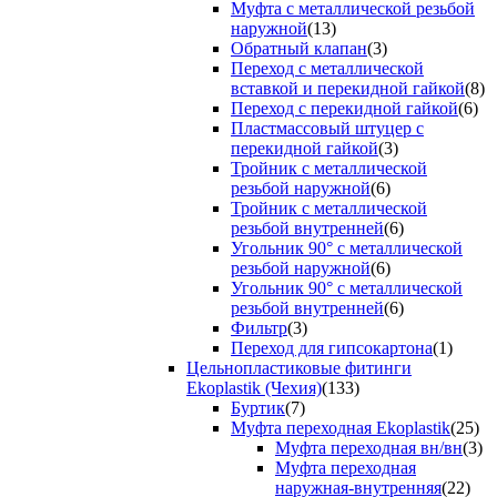
Муфта с металлической резьбой
наружной
(13)
Обратный клапан
(3)
Переход с металлической
вставкой и перекидной гайкой
(8)
Переход с перекидной гайкой
(6)
Пластмассовый штуцер с
перекидной гайкой
(3)
Тройник с металлической
резьбой наружной
(6)
Тройник с металлической
резьбой внутренней
(6)
Угольник 90° с металлической
резьбой наружной
(6)
Угольник 90° с металлической
резьбой внутренней
(6)
Фильтр
(3)
Переход для гипсокартона
(1)
Цельнопластиковые фитинги
Ekoplastik (Чехия)
(133)
Буртик
(7)
Муфта переходная Ekoplastik
(25)
Муфта переходная вн/вн
(3)
Муфта переходная
наружная-внутренняя
(22)