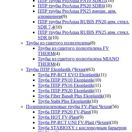
ППР трубы ProAqua PN10 SDR11
(10)
ППР трубы ProAqua PN20 SDR6
(10)
ППР трубы ProAqua PN25 внешн. арм.
алюминием
(9)
ППР трубы ProAqua RUBIS PN20 арм. стекл.
SDR 7,4
(10)
ППР трубы ProAqua RUBIS PN25 арм. стекл.
SDR 6
(10)
Трубы из сшитого полиэтилена
(8)
Трубы из сшитого полиэтилена FV
THERM
(4)
Трубы из сшитого полиэтилена MIANO
THERM
(4)
Трубы ППР Ekoplastik (Чехия)
(63)
Труба PP-RCT EVO Ekoplastik
(11)
Труба ППР PN10 Ekoplastik
(10)
Труба ППР PN16 Ekoplastik
(11)
Труба ППР PN20 Ekoplastik
(11)
Труба Fiber Basalt Plus Ekoplastik
(10)
Труба Stabi Plus Ekoplastik
(10)
Полипропиленовые трубы FV-Plast Чехия
(56)
Труба ППР PN20 FV-Plast
(10)
Труба HOT FV-Plast
(9)
Труба PP-RCT UNI FV-Plast (Чехия)
(10)
Труба STABIOXY с кислородным барьером