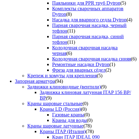
Паяльники для PPR труб Dytron
(5)
Комплекты сварочных аппаратов
Dytron
(8)
Насадка для вварного седла Dytron
(4)
Парная сварочная насадка, черный
тефлон
(11)
Парная сварочная насадка, синий
тефлон
(11)
Колодочная сварочная насадка
черная
(6)
Колодочная сварочная насадка синяя
(6)
Ремонтные насадки Dytron
(1)
Фреза для вварных сёдел
(2)
Крепеж и хомуты для крепления
(5)
Запорная арматура
(94)
Задвижки клиновидные (вентили)
(9)
Задвижка клиновая латунная ITAP 156 ВР/
ВР
(9)
Краны шаровые стальные
(0)
Краны LD (Россия)
(0)
Газовые краны
(0)
Краны для воды
(0)
Краны шаровые латунные
(78)
Краны ITAP (Италия)
(78)
Кран ITAP IDEAL 090