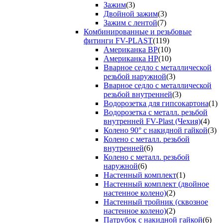
Зажим
(3)
Двойной зажим
(3)
Зажим с лентой
(7)
Комбинированные и резьбовые
фитинги FV-PLAST
(119)
Американка ВР
(10)
Американка НР
(10)
Вварное седло с металлической
резьбой наружной
(3)
Вварное седло с металлической
резьбой внутренней
(3)
Водорозетка для гипсокартона
(1)
Водорозетка с металл. резьбой
внутренней FV-Plast (Чехия)
(4)
Колено 90° с накидной гайкой
(3)
Колено с металл. резьбой
внутренней
(6)
Колено с металл. резьбой
наружной
(6)
Настенный комплект
(1)
Настенный комплект (двойное
настенное колено)
(2)
Настенный тройник (сквозное
настенное колено)
(2)
Патрубок с накидной гайкой
(6)