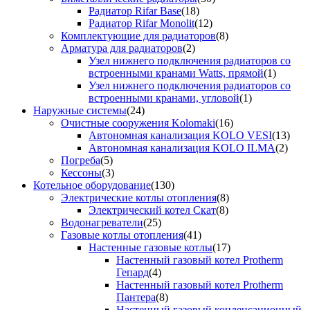
Радиатор Rifar Base
(18)
Радиатор Rifar Monolit
(12)
Комплектующие для радиаторов
(8)
Арматура для радиаторов
(2)
Узел нижнего подключения радиаторов со
встроенными кранами Watts, прямой
(1)
Узел нижнего подключения радиаторов со
встроенными кранами, угловой
(1)
Наружные системы
(24)
Очистные сооружения Kolomaki
(16)
Автономная канализация KOLO VESI
(13)
Автономная канализация KOLO ILMA
(2)
Погреба
(5)
Кессоны
(3)
Котельное оборудование
(130)
Электрические котлы отопления
(8)
Электрический котел Скат
(8)
Водонагреватели
(25)
Газовые котлы отопления
(41)
Настенные газовые котлы
(17)
Настенный газовый котел Protherm
Гепард
(4)
Настенный газовый котел Protherm
Пантера
(8)
Настенный газовый конденсационный