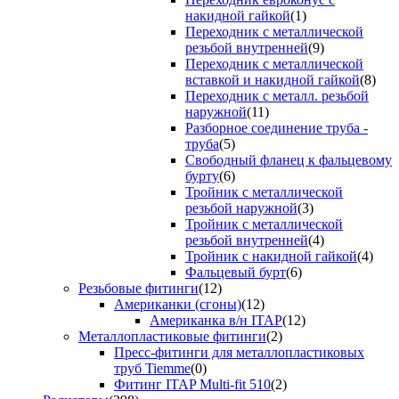
накидной гайкой
(1)
Переходник с металлической
резьбой внутренней
(9)
Переходник с металлической
вставкой и накидной гайкой
(8)
Переходник с металл. резьбой
наружной
(11)
Разборное соединение труба -
труба
(5)
Свободный фланец к фальцевому
бурту
(6)
Тройник с металлической
резьбой наружной
(3)
Тройник с металлической
резьбой внутренней
(4)
Тройник с накидной гайкой
(4)
Фальцевый бурт
(6)
Резьбовые фитинги
(12)
Американки (сгоны)
(12)
Американка в/н ITAP
(12)
Металлопластиковые фитинги
(2)
Пресс-фитинги для металлопластиковых
труб Tiemme
(0)
Фитинг ITAP Multi-fit 510
(2)