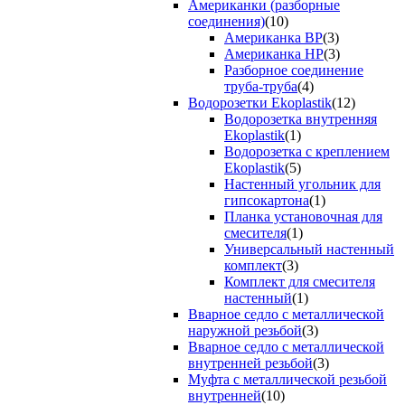
Американки (разборные
соединения)
(10)
Американка ВР
(3)
Американка НР
(3)
Разборное соединение
труба-труба
(4)
Водорозетки Ekoplastik
(12)
Водорозетка внутренняя
Ekoplastik
(1)
Водорозетка с креплением
Ekoplastik
(5)
Настенный угольник для
гипсокартона
(1)
Планка установочная для
смесителя
(1)
Универсальный настенный
комплект
(3)
Комплект для смесителя
настенный
(1)
Вварное седло с металлической
наружной резьбой
(3)
Вварное седло с металлической
внутренней резьбой
(3)
Муфта с металлической резьбой
внутренней
(10)