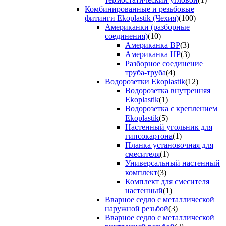
Комбинированные и резьбовые
фитинги Ekoplastik (Чехия)
(100)
Американки (разборные
соединения)
(10)
Американка ВР
(3)
Американка НР
(3)
Разборное соединение
труба-труба
(4)
Водорозетки Ekoplastik
(12)
Водорозетка внутренняя
Ekoplastik
(1)
Водорозетка с креплением
Ekoplastik
(5)
Настенный угольник для
гипсокартона
(1)
Планка установочная для
смесителя
(1)
Универсальный настенный
комплект
(3)
Комплект для смесителя
настенный
(1)
Вварное седло с металлической
наружной резьбой
(3)
Вварное седло с металлической