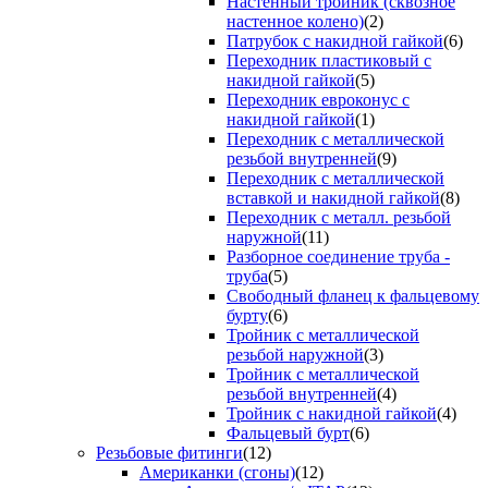
Настенный тройник (сквозное
настенное колено)
(2)
Патрубок с накидной гайкой
(6)
Переходник пластиковый с
накидной гайкой
(5)
Переходник евроконус с
накидной гайкой
(1)
Переходник с металлической
резьбой внутренней
(9)
Переходник с металлической
вставкой и накидной гайкой
(8)
Переходник с металл. резьбой
наружной
(11)
Разборное соединение труба -
труба
(5)
Свободный фланец к фальцевому
бурту
(6)
Тройник с металлической
резьбой наружной
(3)
Тройник с металлической
резьбой внутренней
(4)
Тройник с накидной гайкой
(4)
Фальцевый бурт
(6)
Резьбовые фитинги
(12)
Американки (сгоны)
(12)