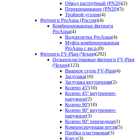
Обвод раструбный (PN20)
(2)
Перекрещивание (PN20)
(5)
Тройной уголок
(4)
Фитинги ProAqua (Россия)
(4)
Комбинированные фитинги
ProAqua
(4)
Водорозетки ProAqua
(4)
Муфта комбинированная
ProAqua с вн.р.
(0)
Фитинги FV-Plast (Чехия)
(292)
Цельнопластиковые фитинги FV-Plast
(Чехия)
(123)
Вварное седло FV-Plast
(4)
Заглушка
(10)
Заглушка внутренняя
(2)
Колено 45°
(10)
Колено 45° внутреннее-
наружное
(2)
Колено 90°
(10)
Колено 90° внутреннее-
наружное
(3)
Колено 90° переходное
(1)
Компенсирующая петля
(5)
Пробка пластиковая
(3)
Крест
(3)