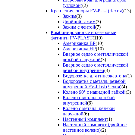
(угловой)
(2)
Крепления, опоры FV-Plast (Чехия)
(13)
Зажим
(3)
Двойной зажим
(3)
Зажим с лентой
(7)
Комбинированные и резьбовые
фитинги FV-PLAST
(119)
Американка ВР
(10)
Американка НР
(10)
Вварное седло с металлической
резьбой наружной
(3)
Вварное седло с металлической
резьбой внутренней
(3)
Водорозетка для гипсокартона
(1)
Водорозетка с металл. резьбой
внутренней FV-Plast (Чехия)
(4)
Колено 90° с накидной гайкой
(3)
Колено с металл. резьбой
внутренней
(6)
Колено с металл. резьбой
наружной
(6)
Настенный комплект
(1)
Настенный комплект (двойное
настенное колено)
(2)