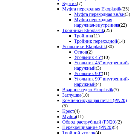
Буртик
(7)
Муфта переходная Ekoplastik
(25)
Муфта переходная вн/вн
(3)
Муфта переходная
наружная-внутренняя
(22)
Тройники Ekoplastik
(25)
Тройник
(11)
Тройник переходной
(14)
Угольники Ekoplastik
(30)
Отвод
(2)
Угольник 45°
(10)
Угольник 45° внутренний-
наружный
(3)
Угольник 90°
(11)
Угольник 90° внутренний-
наружный
(4)
Вварное седло Ekoplastik
(5)
Заглушка
(10)
Компенсирующая петля (PN20)
(5)
Крест
(4)
Муфта
(11)
Обвод раструбный (PN20)
(2)
Перекрещивание (PN20)
(5)
Тройной уголок
(4)