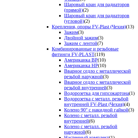
Шаровый кран для радиаторов
(прямой)
(2)
Шаровый кран для радиаторов
(угловой)
(2)
Крепления, опоры FV-Plast (Чехия)
(13)
Зажим
(3)
Двойной зажим
(3)
Зажим с лентой
(7)
Комбинированные и резьбовые
фитинги FV-PLAST
(119)
Американка ВР
(10)
Американка НР
(10)
Вварное седло с металлической
резьбой наружной
(3)
Вварное седло с металлической
резьбой внутренней
(3)
Водорозетка для гипсокартона
(1)
Водорозетка с металл. резьбой
внутренней FV-Plast (Чехия)
(4)
Колено 90° с накидной гайкой
(3)
Колено с металл. резьбой
внутренней
(6)
Колено с металл. резьбой
наружной
(6)
Настенный комплект
(1)