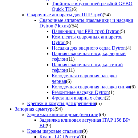
Тройник с внутренней резьбой GEBO
Quick TK
(6)
Сварочные аппараты для ППР труб
(54)
Сварочные аппараты (паяльники) и насадки
Dytron (Чехия)
(54)
Паяльники для PPR труб Dytron
(5)
Комплекты сварочных аппаратов
Dytron
(8)
Насадка для вварного седла Dytron
(4)
Парная сварочная насадка, черный
тефлон
(11)
Парная сварочная насадка, синий
тефлон
(11)
Колодочная сварочная насадка
черная
(6)
Колодочная сварочная насадка синяя
(6)
Ремонтные насадки Dytron
(1)
Фреза для вварных сёдел
(2)
Крепеж и хомуты для крепления
(5)
Запорная арматура
(94)
Задвижки клиновидные (вентили)
(9)
Задвижка клиновая латунная ITAP 156 ВР/
ВР
(9)
Краны шаровые стальные
(0)
Краны LD (Россия)
(0)