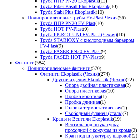
Труба ППР PN20 Ekoplastik
(11)
Труба Fiber Basalt Plus Ekoplastik
(10)
Труба Stabi Plus Ekoplastik
(10)
Полипропиленовые трубы FV-Plast Чехия
(56)
Труба ППР PN20 FV-Plast
(10)
Труба HOT FV-Plast
(9)
Труба PP-RCT UNI FV-Plast (Чехия)
(10)
Труба STABIOXY с кислородным барьером
FV-Plast
(9)
Труба FASER PN20 FV-Plast
(9)
Труба FASER HOT FV-Plast
(9)
Фитинги
(584)
Полипропиленовые фитинги
(570)
Фитинги Ekoplastik (Чехия)
(274)
Другие изделия Ekoplastik (Чехия)
(22)
Опора двойная пластиковая
(2)
Опора пластиковая
(10)
Пробка короткая
(1)
Пробка длинная
(1)
Головка термостатическая
(1)
Свободный фланец (сталь)
(7)
Краны и Вентили Ekoplastik
(19)
Вентиль под штукатурку
проходной с кожухом из хрома
(2)
Кран под штукатурку шаровой
(2)