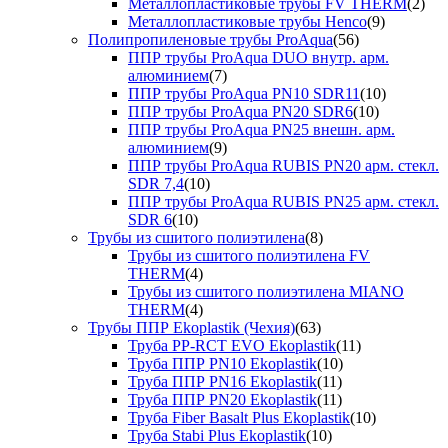
Металлопластиковые трубы FV THERM
(2)
Металлопластиковые трубы Henco
(9)
Полипропиленовые трубы ProAqua
(56)
ППР трубы ProAqua DUO внутр. арм.
алюминием
(7)
ППР трубы ProAqua PN10 SDR11
(10)
ППР трубы ProAqua PN20 SDR6
(10)
ППР трубы ProAqua PN25 внешн. арм.
алюминием
(9)
ППР трубы ProAqua RUBIS PN20 арм. стекл.
SDR 7,4
(10)
ППР трубы ProAqua RUBIS PN25 арм. стекл.
SDR 6
(10)
Трубы из сшитого полиэтилена
(8)
Трубы из сшитого полиэтилена FV
THERM
(4)
Трубы из сшитого полиэтилена MIANO
THERM
(4)
Трубы ППР Ekoplastik (Чехия)
(63)
Труба PP-RCT EVO Ekoplastik
(11)
Труба ППР PN10 Ekoplastik
(10)
Труба ППР PN16 Ekoplastik
(11)
Труба ППР PN20 Ekoplastik
(11)
Труба Fiber Basalt Plus Ekoplastik
(10)
Труба Stabi Plus Ekoplastik
(10)