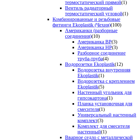
термостатический прямой
(1)
Вентиль радиаторный
термостатический угловой
(1)
Комбинированные и резьбовые
фитинги Ekoplastik (Чехия)
(100)
Американки (разборные
соединения)
(10)
Американка ВР
(3)
Американка НР
(3)
Разборное соединение
труба-труба
(4)
Водорозетки Ekoplastik
(12)
Водорозетка внутренняя
Ekoplastik
(1)
Водорозетка с креплением
Ekoplastik
(5)
Настенный угольник для
гипсокартона
(1)
Планка установочная для
смесителя
(1)
Универсальный настенный
комплект
(3)
Комплект для смесителя
настенный
(1)
Вварное седло с металлической