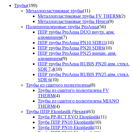
Трубы
(199)
Металлопластиковые трубы
(11)
Металлопластиковые трубы FV THERM
(2)
Металлопластиковые трубы Henco
(9)
Полипропиленовые трубы ProAqua
(56)
ППР трубы ProAqua DUO внутр. арм.
алюминием
(7)
ППР трубы ProAqua PN10 SDR11
(10)
ППР трубы ProAqua PN20 SDR6
(10)
ППР трубы ProAqua PN25 внешн. арм.
алюминием
(9)
ППР трубы ProAqua RUBIS PN20 арм. стекл.
SDR 7,4
(10)
ППР трубы ProAqua RUBIS PN25 арм. стекл.
SDR 6
(10)
Трубы из сшитого полиэтилена
(8)
Трубы из сшитого полиэтилена FV
THERM
(4)
Трубы из сшитого полиэтилена MIANO
THERM
(4)
Трубы ППР Ekoplastik (Чехия)
(63)
Труба PP-RCT EVO Ekoplastik
(11)
Труба ППР PN10 Ekoplastik
(10)
Труба ППР PN16 Ekoplastik
(11)