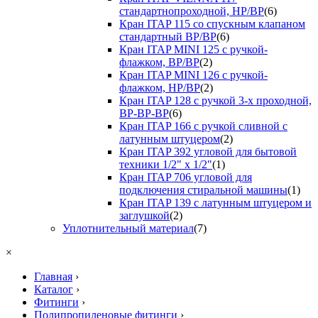
стандартнопроходной, НР/ВР
(6)
Кран ITAP 115 со спускным клапаном
стандартный ВР/ВР
(6)
Кран ITAP MINI 125 с ручкой-
флажком, ВР/ВР
(2)
Кран ITAP MINI 126 с ручкой-
флажком, НР/ВР
(2)
Кран ITAP 128 с ручкой 3-х проходной,
ВР-ВР-ВР
(6)
Кран ITAP 166 с ручкой сливной с
латунным штуцером
(2)
Кран ITAP 392 угловой для бытовой
техники 1/2" х 1/2"
(1)
Кран ITAP 706 угловой для
подключения стиральной машины
(1)
Кран ITAP 139 с латунным штуцером и
заглушкой
(2)
Уплотнительный материал
(7)
×
Главная
›
Каталог
›
Фитинги
›
Полипропиленовые фитинги
›