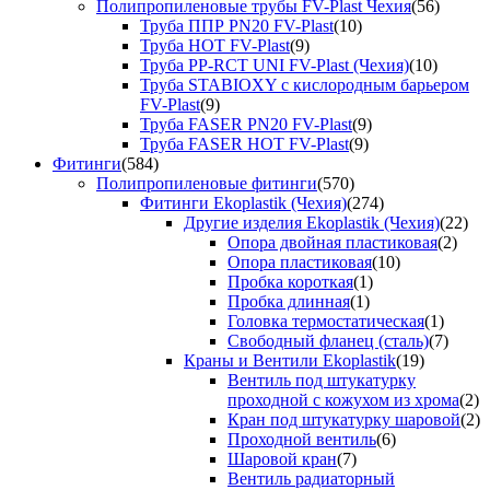
Полипропиленовые трубы FV-Plast Чехия
(56)
Труба ППР PN20 FV-Plast
(10)
Труба HOT FV-Plast
(9)
Труба PP-RCT UNI FV-Plast (Чехия)
(10)
Труба STABIOXY с кислородным барьером
FV-Plast
(9)
Труба FASER PN20 FV-Plast
(9)
Труба FASER HOT FV-Plast
(9)
Фитинги
(584)
Полипропиленовые фитинги
(570)
Фитинги Ekoplastik (Чехия)
(274)
Другие изделия Ekoplastik (Чехия)
(22)
Опора двойная пластиковая
(2)
Опора пластиковая
(10)
Пробка короткая
(1)
Пробка длинная
(1)
Головка термостатическая
(1)
Свободный фланец (сталь)
(7)
Краны и Вентили Ekoplastik
(19)
Вентиль под штукатурку
проходной с кожухом из хрома
(2)
Кран под штукатурку шаровой
(2)
Проходной вентиль
(6)
Шаровой кран
(7)
Вентиль радиаторный