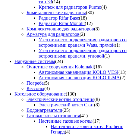
тип 33
(14)
Крепеж для радиаторов Purmo
(4)
Биметаллические радиаторы
(30)
Радиатор Rifar Base
(18)
Радиатор Rifar Monolit
(12)
Комплектующие для радиаторов
(8)
Арматура для радиаторов
(2)
Узел нижнего подключения радиаторов со
встроенными кранами Watts, прямой
(1)
Узел нижнего подключения радиаторов со
встроенными кранами, угловой
(1)
Наружные системы
(24)
Очистные сооружения Kolomaki
(16)
Автономная канализация KOLO VESI
(13)
Автономная канализация KOLO ILMA
(2)
Погреба
(5)
Кессоны
(3)
Котельное оборудование
(130)
Электрические котлы отопления
(8)
Электрический котел Скат
(8)
Водонагреватели
(25)
Газовые котлы отопления
(41)
Настенные газовые котлы
(17)
Настенный газовый котел Protherm
Гепард
(4)