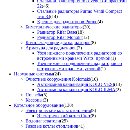
Стальной радиатор Purmo Ventil Compact тип
22
(46)
Стальные радиаторы Purmo Ventil Compact
тип 33
(14)
Крепеж для радиаторов Purmo
(4)
Биметаллические радиаторы
(30)
Радиатор Rifar Base
(18)
Радиатор Rifar Monolit
(12)
Комплектующие для радиаторов
(8)
Арматура для радиаторов
(2)
Узел нижнего подключения радиаторов со
встроенными кранами Watts, прямой
(1)
Узел нижнего подключения радиаторов со
встроенными кранами, угловой
(1)
Наружные системы
(24)
Очистные сооружения Kolomaki
(16)
Автономная канализация KOLO VESI
(13)
Автономная канализация KOLO ILMA
(2)
Погреба
(5)
Кессоны
(3)
Котельное оборудование
(130)
Электрические котлы отопления
(8)
Электрический котел Скат
(8)
Водонагреватели
(25)
Газовые котлы отопления
(41)