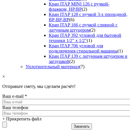
Кран ITAP MINI 126 с ручкой-
флажком, НР/ВР
(2)
Кран ITAP 128 с ручкой 3-х проходной,
ВР-ВР-ВР
(6)
Кран ITAP 166 с ручкой сливной с
латунным штуцером
(2)
Кран ITAP 392 угловой для бытовой
техники 1/2" х 1/2"
(1)
Кран ITAP 706 угловой для
подключения стиральной машины
(1)
Кран ITAP 139 с латунным штуцером и
заглушкой
(2)
Уплотнительный материал
(7)
×
Отправьте смету, мы сделаем расчёт!
Ваш e-mail
*
Ваш телефон
+ Прикрепить файл