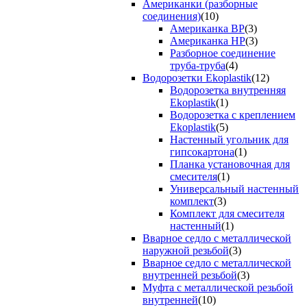
Американки (разборные
соединения)
(10)
Американка ВР
(3)
Американка НР
(3)
Разборное соединение
труба-труба
(4)
Водорозетки Ekoplastik
(12)
Водорозетка внутренняя
Ekoplastik
(1)
Водорозетка с креплением
Ekoplastik
(5)
Настенный угольник для
гипсокартона
(1)
Планка установочная для
смесителя
(1)
Универсальный настенный
комплект
(3)
Комплект для смесителя
настенный
(1)
Вварное седло с металлической
наружной резьбой
(3)
Вварное седло с металлической
внутренней резьбой
(3)
Муфта с металлической резьбой
внутренней
(10)