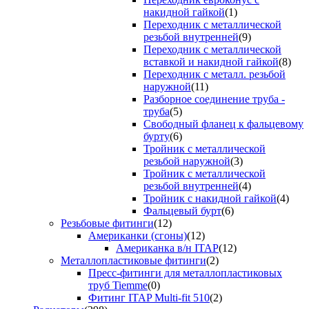
накидной гайкой
(1)
Переходник с металлической
резьбой внутренней
(9)
Переходник с металлической
вставкой и накидной гайкой
(8)
Переходник с металл. резьбой
наружной
(11)
Разборное соединение труба -
труба
(5)
Свободный фланец к фальцевому
бурту
(6)
Тройник с металлической
резьбой наружной
(3)
Тройник с металлической
резьбой внутренней
(4)
Тройник с накидной гайкой
(4)
Фальцевый бурт
(6)
Резьбовые фитинги
(12)
Американки (сгоны)
(12)
Американка в/н ITAP
(12)
Металлопластиковые фитинги
(2)
Пресс-фитинги для металлопластиковых
труб Tiemme
(0)
Фитинг ITAP Multi-fit 510
(2)