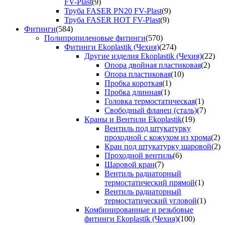
FV-Plast
(9)
Труба FASER PN20 FV-Plast
(9)
Труба FASER HOT FV-Plast
(9)
Фитинги
(584)
Полипропиленовые фитинги
(570)
Фитинги Ekoplastik (Чехия)
(274)
Другие изделия Ekoplastik (Чехия)
(22)
Опора двойная пластиковая
(2)
Опора пластиковая
(10)
Пробка короткая
(1)
Пробка длинная
(1)
Головка термостатическая
(1)
Свободный фланец (сталь)
(7)
Краны и Вентили Ekoplastik
(19)
Вентиль под штукатурку
проходной с кожухом из хрома
(2)
Кран под штукатурку шаровой
(2)
Проходной вентиль
(6)
Шаровой кран
(7)
Вентиль радиаторный
термостатический прямой
(1)
Вентиль радиаторный
термостатический угловой
(1)
Комбинированные и резьбовые
фитинги Ekoplastik (Чехия)
(100)