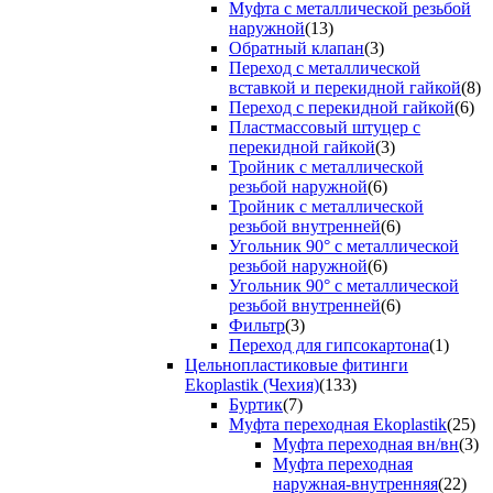
Муфта с металлической резьбой
наружной
(13)
Обратный клапан
(3)
Переход с металлической
вставкой и перекидной гайкой
(8)
Переход с перекидной гайкой
(6)
Пластмассовый штуцер с
перекидной гайкой
(3)
Тройник с металлической
резьбой наружной
(6)
Тройник с металлической
резьбой внутренней
(6)
Угольник 90° с металлической
резьбой наружной
(6)
Угольник 90° с металлической
резьбой внутренней
(6)
Фильтр
(3)
Переход для гипсокартона
(1)
Цельнопластиковые фитинги
Ekoplastik (Чехия)
(133)
Буртик
(7)
Муфта переходная Ekoplastik
(25)
Муфта переходная вн/вн
(3)
Муфта переходная
наружная-внутренняя
(22)