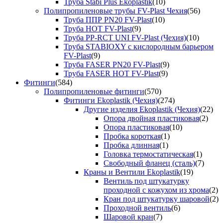
Труба Stabi Plus Ekoplastik
(10)
Полипропиленовые трубы FV-Plast Чехия
(56)
Труба ППР PN20 FV-Plast
(10)
Труба HOT FV-Plast
(9)
Труба PP-RCT UNI FV-Plast (Чехия)
(10)
Труба STABIOXY с кислородным барьером
FV-Plast
(9)
Труба FASER PN20 FV-Plast
(9)
Труба FASER HOT FV-Plast
(9)
Фитинги
(584)
Полипропиленовые фитинги
(570)
Фитинги Ekoplastik (Чехия)
(274)
Другие изделия Ekoplastik (Чехия)
(22)
Опора двойная пластиковая
(2)
Опора пластиковая
(10)
Пробка короткая
(1)
Пробка длинная
(1)
Головка термостатическая
(1)
Свободный фланец (сталь)
(7)
Краны и Вентили Ekoplastik
(19)
Вентиль под штукатурку
проходной с кожухом из хрома
(2)
Кран под штукатурку шаровой
(2)
Проходной вентиль
(6)
Шаровой кран
(7)