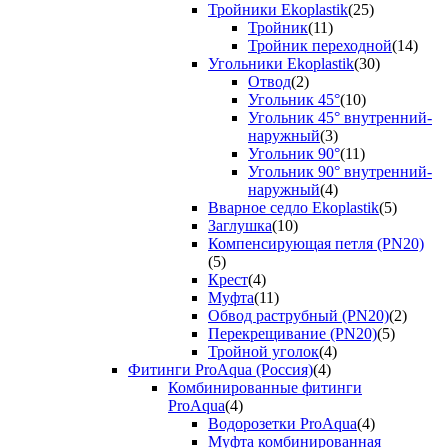
Тройники Ekoplastik
(25)
Тройник
(11)
Тройник переходной
(14)
Угольники Ekoplastik
(30)
Отвод
(2)
Угольник 45°
(10)
Угольник 45° внутренний-
наружный
(3)
Угольник 90°
(11)
Угольник 90° внутренний-
наружный
(4)
Вварное седло Ekoplastik
(5)
Заглушка
(10)
Компенсирующая петля (PN20)
(5)
Крест
(4)
Муфта
(11)
Обвод раструбный (PN20)
(2)
Перекрещивание (PN20)
(5)
Тройной уголок
(4)
Фитинги ProAqua (Россия)
(4)
Комбинированные фитинги
ProAqua
(4)
Водорозетки ProAqua
(4)
Муфта комбинированная