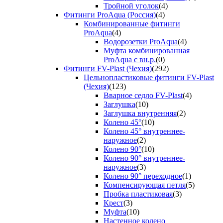
Тройной уголок
(4)
Фитинги ProAqua (Россия)
(4)
Комбинированные фитинги
ProAqua
(4)
Водорозетки ProAqua
(4)
Муфта комбинированная
ProAqua с вн.р.
(0)
Фитинги FV-Plast (Чехия)
(292)
Цельнопластиковые фитинги FV-Plast
(Чехия)
(123)
Вварное седло FV-Plast
(4)
Заглушка
(10)
Заглушка внутренняя
(2)
Колено 45°
(10)
Колено 45° внутреннее-
наружное
(2)
Колено 90°
(10)
Колено 90° внутреннее-
наружное
(3)
Колено 90° переходное
(1)
Компенсирующая петля
(5)
Пробка пластиковая
(3)
Крест
(3)
Муфта
(10)
Настенное колено