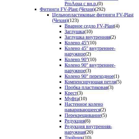
ProAqua с вн.р.
(0)
Фитинги FV-Plast (Чехия)
(292)
Цельнопластиковые фитинги FV-Plast
(Чехия)
(123)
Вварное седло FV-Plast
(4)
Заглушка
(10)
Заглушка внутренняя
(2)
Колено 45°
(10)
Колено 45° внутреннее-
наружное
(2)
Колено 90°
(10)
Колено 90° внутреннее-
наружное
(3)
Колено 90° переходное
(1)
Компенсирующая петля
(5)
Пробка пластиковая
(3)
Крест
(3)
Муфта
(10)
Настенное колено
наваривающееся
(2)
Перекрещивание
(5)
Редукция
(6)
Редукция внутренняя-
наружная
(20)
Тройник
(10)