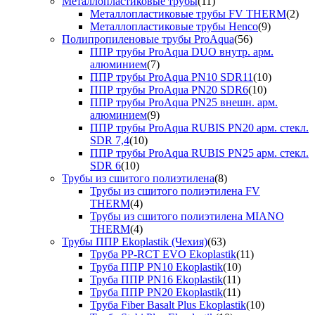
Металлопластиковые трубы
(11)
Металлопластиковые трубы FV THERM
(2)
Металлопластиковые трубы Henco
(9)
Полипропиленовые трубы ProAqua
(56)
ППР трубы ProAqua DUO внутр. арм.
алюминием
(7)
ППР трубы ProAqua PN10 SDR11
(10)
ППР трубы ProAqua PN20 SDR6
(10)
ППР трубы ProAqua PN25 внешн. арм.
алюминием
(9)
ППР трубы ProAqua RUBIS PN20 арм. стекл.
SDR 7,4
(10)
ППР трубы ProAqua RUBIS PN25 арм. стекл.
SDR 6
(10)
Трубы из сшитого полиэтилена
(8)
Трубы из сшитого полиэтилена FV
THERM
(4)
Трубы из сшитого полиэтилена MIANO
THERM
(4)
Трубы ППР Ekoplastik (Чехия)
(63)
Труба PP-RCT EVO Ekoplastik
(11)
Труба ППР PN10 Ekoplastik
(10)
Труба ППР PN16 Ekoplastik
(11)
Труба ППР PN20 Ekoplastik
(11)
Труба Fiber Basalt Plus Ekoplastik
(10)