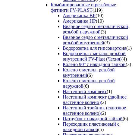
Комбинированные и резьбовые
фитинги FV-PLAST
(119)
Американка ВР
(10)
Американка НР
(10)
Вварное седло с металлической
резьбой наружной
(3)
Вварное седло с металлической
резьбой внутренней
(3)
Водорозетка для гипсокартона
(1)
Водорозетка с металл. резьбой
внутренней FV-Plast (Чехия)
(4)
Колено 90° с накидной гайкой
(3)
Колено с металл. резьбой
внутренней
(6)
Колено с металл. резьбой
наружной
(6)
Настенный комплект
(1)
Настенный комплект (двойное
настенное колено)
(2)
Настенный тройник (сквозное
настенное колено)
(2)
Патрубок с накидной гайкой
(6)
Переходник пластиковый с
накидной гайкой
(5)
Переходник евроконус с