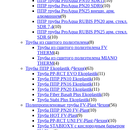
ППР трубы ProAqua PN10 SDR11
(10)
ППР трубы ProAqua PN20 SDR6
(10)
ППР трубы ProAqua PN25 внешн. арм.
алюминием
(9)
ППР трубы ProAqua RUBIS PN20 арм. стекл.
SDR 7,4
(10)
ППР трубы ProAqua RUBIS PN25 арм. стекл.
SDR 6
(10)
Трубы из сшитого полиэтилена
(8)
Трубы из сшитого полиэтилена FV
THERM
(4)
Трубы из сшитого полиэтилена MIANO
THERM
(4)
Трубы ППР Ekoplastik (Чехия)
(63)
Труба PP-RCT EVO Ekoplastik
(11)
Труба ППР PN10 Ekoplastik
(10)
Труба ППР PN16 Ekoplastik
(11)
Труба ППР PN20 Ekoplastik
(11)
Труба Fiber Basalt Plus Ekoplastik
(10)
Труба Stabi Plus Ekoplastik
(10)
Полипропиленовые трубы FV-Plast Чехия
(56)
Труба ППР PN20 FV-Plast
(10)
Труба HOT FV-Plast
(9)
Труба PP-RCT UNI FV-Plast (Чехия)
(10)
Труба STABIOXY с кислородным барьером