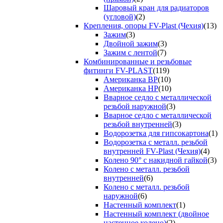
Шаровый кран для радиаторов
(угловой)
(2)
Крепления, опоры FV-Plast (Чехия)
(13)
Зажим
(3)
Двойной зажим
(3)
Зажим с лентой
(7)
Комбинированные и резьбовые
фитинги FV-PLAST
(119)
Американка ВР
(10)
Американка НР
(10)
Вварное седло с металлической
резьбой наружной
(3)
Вварное седло с металлической
резьбой внутренней
(3)
Водорозетка для гипсокартона
(1)
Водорозетка с металл. резьбой
внутренней FV-Plast (Чехия)
(4)
Колено 90° с накидной гайкой
(3)
Колено с металл. резьбой
внутренней
(6)
Колено с металл. резьбой
наружной
(6)
Настенный комплект
(1)
Настенный комплект (двойное
настенное колено)
(2)