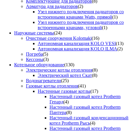
Комплектующие для радиаторов
(8)
Арматура для радиаторов
(2)
Узел нижнего подключения радиаторов со
встроенными кранами Watts, прямой
(1)
Узел нижнего подключения радиаторов со
встроенными кранами, угловой
(1)
Наружные системы
(24)
Очистные сооружения Kolomaki
(16)
Автономная канализация KOLO VESI
(13)
Автономная канализация KOLO ILMA
(2)
Погреба
(5)
Кессоны
(3)
Котельное оборудование
(130)
Электрические котлы отопления
(8)
Электрический котел Скат
(8)
Водонагреватели
(25)
Газовые котлы отопления
(41)
Настенные газовые котлы
(17)
Настенный газовый котел Protherm
Гепард
(4)
Настенный газовый котел Protherm
Пантера
(8)
Настенный газовый конденсационный
котел Protherm Рысь
(4)
Настенный газовый котел Protherm