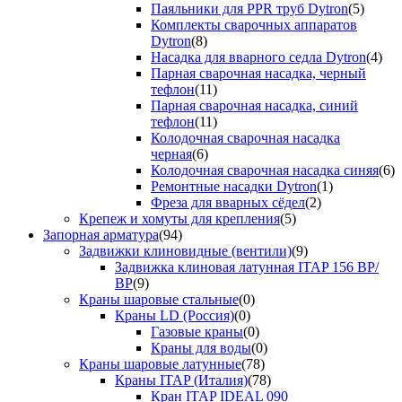
Паяльники для PPR труб Dytron
(5)
Комплекты сварочных аппаратов
Dytron
(8)
Насадка для вварного седла Dytron
(4)
Парная сварочная насадка, черный
тефлон
(11)
Парная сварочная насадка, синий
тефлон
(11)
Колодочная сварочная насадка
черная
(6)
Колодочная сварочная насадка синяя
(6)
Ремонтные насадки Dytron
(1)
Фреза для вварных сёдел
(2)
Крепеж и хомуты для крепления
(5)
Запорная арматура
(94)
Задвижки клиновидные (вентили)
(9)
Задвижка клиновая латунная ITAP 156 ВР/
ВР
(9)
Краны шаровые стальные
(0)
Краны LD (Россия)
(0)
Газовые краны
(0)
Краны для воды
(0)
Краны шаровые латунные
(78)
Краны ITAP (Италия)
(78)
Кран ITAP IDEAL 090